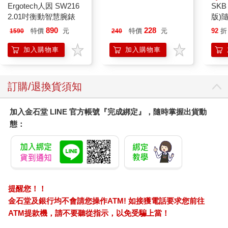
Ergotech人因 SW216
典藏-古美術8月2026第
SKB
2.01吋衡動智慧腕錶
405期
版)
890
228
特價
元
特價
元
92
折
1590
240
加入購物車
加入購物車
訂購/退換貨須知
加入金石堂 LINE 官方帳號『完成綁定』，隨時掌握出貨動
態：
提醒您！！
金石堂及銀行均不會請您操作ATM! 如接獲電話要求您前往
ATM提款機，請不要聽從指示，以免受騙上當！