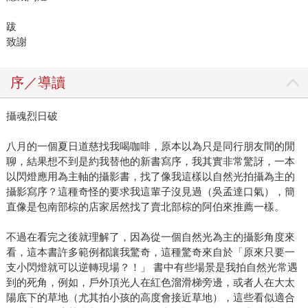
跋
致謝
序／導讀
攝魂烈日破
八月的一個夏日道慈找我喝咖啡，原本以為只是同行朋友間的閒
聊，結果想不到是約我替他的新書寫序，我其實非常驚訝，一本
以閃燈應用為主軸的攝影書，找了像我這樣以自然光拍攝為主的
攝影寫序？這種奇怪的要求我這輩子沒見過（吳孟達口氣），簡
直像是包南部棕的店家居然找了賣北部棕的阿伯來推薦一樣。
不過在看完之後就理解了，因為從一個自然光為主的攝影角度來
看，這本書許多範例都讓我驚奇，這種驚奇來自於「原來只要一
支小閃燈就可以逆轉現場？！」 書中有些場景是我拍自然光常遇
到的死角，例如，戶外頂光人在紅色溜滑梯旁邊，或者人在大太
陽底下的草地（尤其拍小孩的高度會接近草地），這些看似適合