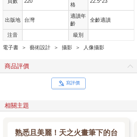
頁數
220
22.5*23
格
適讀年
出版地
台灣
全齡適讀
齡
注音
級別
電子書
＞
藝術設計
＞
攝影
＞
人像攝影
商品評價
寫評價
相關主題
熟悉且美麗！天之火畫筆下的台