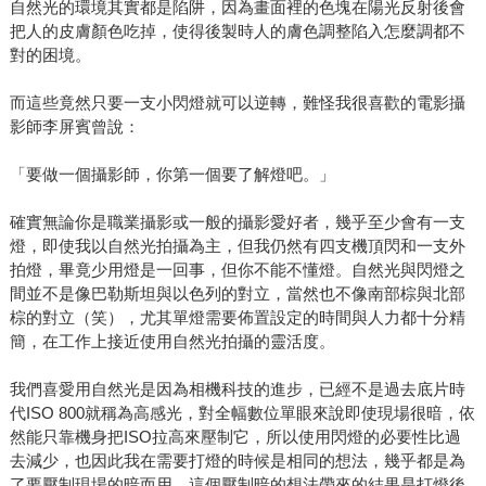
自然光的環境其實都是陷阱，因為畫面裡的色塊在陽光反射後會
把人的皮膚顏色吃掉，使得後製時人的膚色調整陷入怎麼調都不
對的困境。
而這些竟然只要一支小閃燈就可以逆轉，難怪我很喜歡的電影攝
影師李屏賓曾說：
「要做一個攝影師，你第一個要了解燈吧。」
確實無論你是職業攝影或一般的攝影愛好者，幾乎至少會有一支
燈，即使我以自然光拍攝為主，但我仍然有四支機頂閃和一支外
拍燈，畢竟少用燈是一回事，但你不能不懂燈。自然光與閃燈之
間並不是像巴勒斯坦與以色列的對立，當然也不像南部棕與北部
棕的對立（笑），尤其單燈需要佈置設定的時間與人力都十分精
簡，在工作上接近使用自然光拍攝的靈活度。
我們喜愛用自然光是因為相機科技的進步，已經不是過去底片時
代ISO 800就稱為高感光，對全幅數位單眼來說即使現場很暗，依
然能只靠機身把ISO拉高來壓制它，所以使用閃燈的必要性比過
去減少，也因此我在需要打燈的時候是相同的想法，幾乎都是為
了要壓制現場的暗而用，這個壓制暗的想法帶來的結果是打燈後