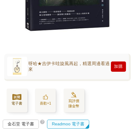
呀哈★吉伊卡哇旋風再起，精選周邊看過
加購
來
寫評價
電子書
喜歡+1
賺金幣
?
金石堂 電子書
Readmoo 電子書