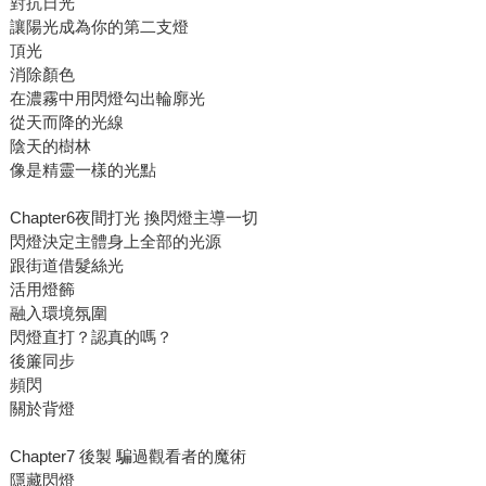
對抗日光
讓陽光成為你的第二支燈
頂光
消除顏色
在濃霧中用閃燈勾出輪廓光
從天而降的光線
陰天的樹林
像是精靈一樣的光點
Chapter6夜間打光 換閃燈主導一切
閃燈決定主體身上全部的光源
跟街道借髮絲光
活用燈籂
融入環境氛圍
閃燈直打？認真的嗎？
後簾同步
頻閃
關於背燈
Chapter7 後製 騙過觀看者的魔術
隱藏閃燈