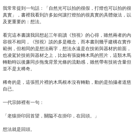
我常常提到一句話：「自然光可以拍的很假，打燈也可以拍的很
真實」，書裡我看到許多如何讓打燈拍的很真實的具體做法，以
及更重要的：想法。
看完這本書讓我回想起三年前讀《預視》的心得，雖然兩者的內
容很不相同，《預視》談的多是概念，而本書則幾乎建構在實作
範例，但相同的是想法兩字，想法永遠是在技術與器材的前面，
也凌駕於技術與器材之上，比如有張旋轉木馬的照片，這類木馬
轉動時以後廉同步拖曳背景光條的流動感，雖然帶有技術含量但
並不是太稀奇。
稀奇的是，這張照片裡的木馬根本沒有轉動，動的是拍攝者道慈
自已。
一代宗師裡有一句：
「老猿掛印回首望，關隘不在掛印，在回頭。」
想法就是回頭。