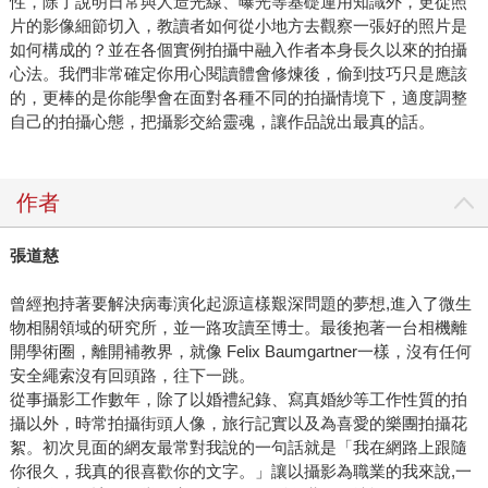
性，除了說明日常與人造光線、曝光等基礎運用知識外，更從照
片的影像細節切入，教讀者如何從小地方去觀察一張好的照片是
如何構成的？並在各個實例拍攝中融入作者本身長久以來的拍攝
心法。我們非常確定你用心閱讀體會修煉後，偷到技巧只是應該
的，更棒的是你能學會在面對各種不同的拍攝情境下，適度調整
自己的拍攝心態，把攝影交給靈魂，讓作品說出最真的話。
作者
張道慈
曾經抱持著要解決病毒演化起源這樣艱深問題的夢想,進入了微生
物相關領域的研究所，並一路攻讀至博士。最後抱著一台相機離
開學術圈，離開補教界，就像 Felix Baumgartner一樣，沒有任何
安全繩索沒有回頭路，往下一跳。
從事攝影工作數年，除了以婚禮紀錄、寫真婚紗等工作性質的拍
攝以外，時常拍攝街頭人像，旅行記實以及為喜愛的樂團拍攝花
絮。初次見面的網友最常對我說的一句話就是「我在網路上跟隨
你很久，我真的很喜歡你的文字。」讓以攝影為職業的我來說,一