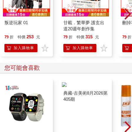
叛逆玩家 01
廿載．繁華夢 護玄出
刪掉
道20週年創作集
253
315
79
折
特價
元
79
折
特價
元
79
折
加入購物車
加入購物車
您可能會喜歡