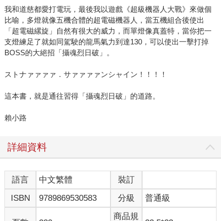
我和道慈都愛打電玩，最後我以遊戲《超級機器人大戰》來做個
比喻，多燈就像五機合體的超電磁機器人，當五機組合後使出
「超電磁縲旋」自然有很大的威力，而單燈像真蓋特，當你把一
支燈練足了就如同駕駛的龍馬氣力到達130，可以使出一擊打掉
BOSS的大絕招「攝魂烈日破」。
ストナァァァァ．サァァァァンシャイン！！！！
這本書，就是通往習得「攝魂烈日破」的道路。
賴小路
詳細資料
語言
中文繁體
裝訂
ISBN
9789869530583
分級
普通級
商品規