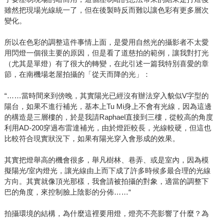
雖然把現場光線統一了，但在後製時反而難以讓色彩有更多層次
變化。
所以在色彩的調整這件事情上面，是愛用自然光的攝影者不太愛
用閃燈一個很主要的原因，但是看了道慈拍的範例，讓我對打光
（尤其是單燈）有了很大的轉變，在此引述一篇我特別喜愛的章
節，在南機場老屋拍攝的「從天而降的光」：
“……當時間來到傍晚，其實陽光已經沒有辦法穿入貌似V字型的
陽台，如果不進行補光，基本上Tu Mi身上不會有光線，因為這邊
的構造是三層樓的，於是我請Raphael直接到三樓，從較高的角度
利用AD-200穿過布雷達補光，由於燈距較長，光線較硬，但這也
比較符合現實狀況下，如果有陽光穿入會形成的效果。
其實把燈舉高的機會很多，舉凡樹林、巷弄、或是室內，因為模
擬陽光/室內燈光，讓光線由上而下成了許多時候多最合理的光線
方向。其實就像頂光那樣，我會請被拍攝的對象，適當的調整下
巴的角度，來控制臉上陰影的分佈……“
拍攝環境的結構，為什麼這裡要用燈，燈亮不亮影響了什麼？為