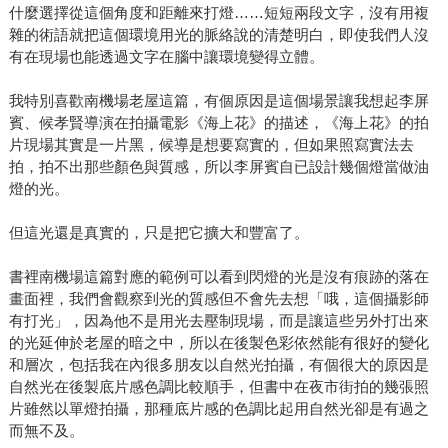
什麼選擇從這個角度和距離來打燈……短短兩段文字，沒有用複
雜的術語就把這個環境用光的脈絡說的清楚明白，即使我們人沒
有在現場也能透過文字在腦中讓環境變得立體。
我特別喜歡南機場老屋這篇，有個原因是這個場景讓我想起李屏
賓、候孝賢導演在拍攝電影《海上花》的描述，《海上花》的拍
片現場其實是一片黑，候導是想要寫實的，但如果照寫實法去
拍，拍不出那些顏色與質感，所以李屏賓自已設計幾個燈當做油
燈的光。
但這光還是真實的，只是把它擴大和豐富了。
書裡南機場這篇對應的範例可以看到閃燈的光是沒有痕跡的落在
畫面裡，我們會觀察到光的質感但不會先去想「哦，這個攝影師
有打光」，因為他不是用光去壓制現場，而是讓這些另外打出來
的光延伸於老屋的暗之中，所以在後製色彩依然能有很好的變化
和層次，包括我在內很多朋友以自然光拍攝，有個很大的原因是
自然光在後製底片感色調比較順手，但書中在夜市街拍的幾張照
片雖然以單燈拍攝，那種底片感的色調比起用自然光卻是有過之
而無不及。