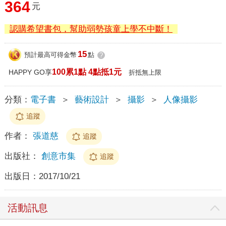
364
元
認購希望書包，幫助弱勢孩童上學不中斷！
15
預計最高可得金幣
點
?
100累1點 4點抵1元
HAPPY GO享
折抵無上限
分類：
電子書
＞
藝術設計
＞
攝影
＞
人像攝影
追蹤
作者：
張道慈
追蹤
出版社：
創意市集
追蹤
出版日：
2017/10/21
活動訊息