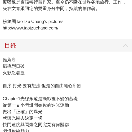
度猶豫是否該轉行當作家。至今仍不斷在世界各地旅行、工作，
夾在文青跟阿宅的雙重身分中間，持續的創作著。
粉絲團TaoTzu Chang's pictures
http://www.taotzuchang.com/
目錄
推薦序
攝魂烈日破
火影忍者渡
自序 打光 要有想法 但走的自由隨心所欲
Chapter1光線永遠是攝影裡不變的基礎
從第一支小閃燈開始你的造光運動
做出「正確」的曝光
就讓光圈去決定一切
快門速度與閃燈之間究竟有何關聯
閃燈你給點力