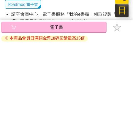
日
請至會員中心→電子書服務「我的e書櫃」領取複製『兌換
碼』至電子書服務商Readmoo進行兌換。
電子書
退換貨須知：
※ 本商品會員日滿額金幣加碼回饋最高15倍
因版權保護，您在金石堂所購買的電子書僅能以金石堂專屬
的閱讀軟體開啟閱讀，無法以其他閱讀器或直接下載檔案。
依據「消費者保護法」第19條及行政院消費者保護處公告之
「通訊交易解除權合理例外情事適用準則」，非以有形媒介
提供之數位內容或一經提供即為完成之線上服務，經消費者
事先同意始提供。（如：電子書、電子雜誌、下載版軟體、
虛擬商品…等），
不受「網購服務需提供七日鑑賞期」的限
制
。為維護您的權益，建議您先使用「試閱」功能後再付款
購買。