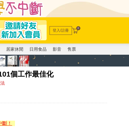
0
登入/註冊
電
居家休閒
日用食品
影音
售票
101個工作最佳化
方法
中斷！