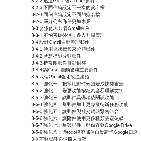
3-2-2 透過Gmail發Outlook郵件
3-2-3 不同信箱設定不一樣的簽名檔
3-2-4 同個信箱設定不同的簽名檔
3-2-5 區分公私郵件更加專業
3-3 委派他人共管Gmail帳戶
3-3-1 不怕密碼外洩，多人共同管理
3-4 設計Gmail自動整理郵件
3-4-1 使用巢狀標籤來分類郵件
3-4-2 智慧標籤分類郵件
3-4-3 把常態郵件自動封存
3-4-4 讓Gmail自動過濾重要郵件
3-5 八個Gmail強化改造建議
3-5-1 強化一：把常用郵件分類變成快捷書籤
3-5-2 強化二：變更功能按鈕為容易理解文字
3-5-3 強化三：讓郵件具備稍後閱讀功能
3-5-4 強化四：幫郵件加上更專業待辦任務功能
3-5-5 強化五：讓郵件與社交網站緊密結合
3-5-6 強化六：讓附件使用更多種類雲端硬碟
3-5-7 強化七：星號郵件自動儲存到Google Drive
3-5-8 強化八：@todo標籤郵件自動新增Google日曆
3-6 商務郵件必備四大技巧