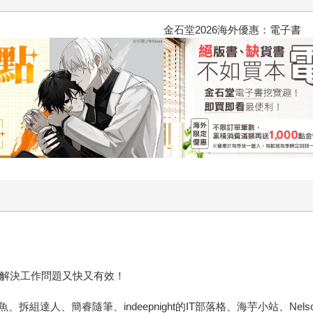
2026金石堂暑假漫博〈你好，我
，解決工作問題又快又有效！
達人、簡睿隨筆、indeepnight的IT部落格、海芋小站、Nels