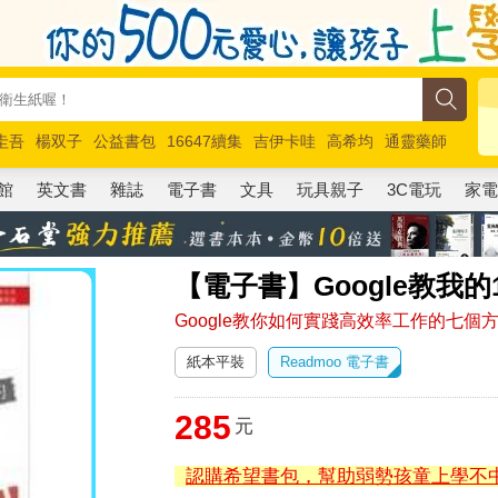
圭吾
楊双子
公益書包
16647續集
吉伊卡哇
高希均
通靈藥師
路邊攤新作
馬斯克
玩具總動員5
超慢跑
館
英文書
雜誌
電子書
文具
玩具親子
3C電玩
家
【電子書】Google教我的
Google教你如何實踐高效率工作的七個
紙本平裝
Readmoo 電子書
285
元
認購希望書包，幫助弱勢孩童上學不