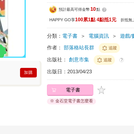
10
預計最高可得金幣
點
?
100累1點 4點抵1元
HAPPY GO享
折抵無
分類：
電子書
＞
電腦資訊
＞
遊戲/
作者：
部落格站長群
追蹤
出版社：
創意市集
追蹤
?
出版日：
2013/04/23
加購
電子書
※ 金石堂電子書怎麼看