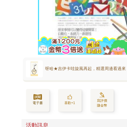
呀哈★吉伊卡哇旋風再起，精選周邊看過來
寫評價
電子書
喜歡+1
賺金幣
活動訊息