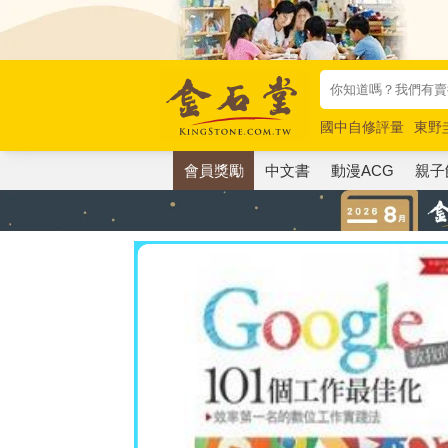
國中自修評量
東野
唯紅花綻放
奧德賽
會員獎勵
中文書
動漫ACG
親子