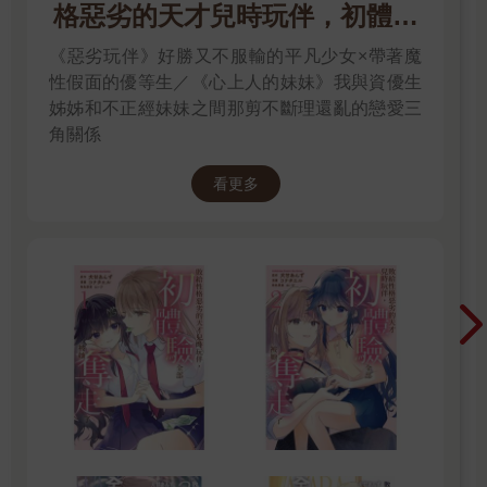
格惡劣的天才兒時玩伴，初體驗
全部被她奪走了／心上人的妹妹
《惡劣玩伴》好勝又不服輸的平凡少女×帶著魔
性假面的優等生／《心上人的妹妹》我與資優生
姊姊和不正經妹妹之間那剪不斷理還亂的戀愛三
角關係
看更多