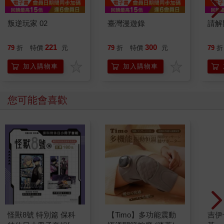
叛逆玩家 02
臺灣漫遊錄
請解
221
300
79
折
特價
元
79
折
特價
元
79
折
加入購物車
加入購物車
您可能會喜歡
怪獸8號 特別篇 保科
【Timo】多功能震動
吉伊