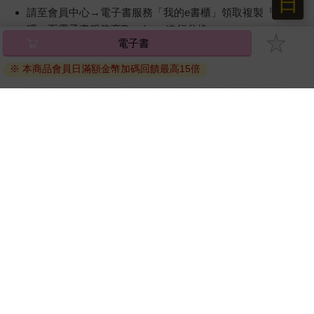
日
請至會員中心→電子書服務「我的e書櫃」領取複製『兌換
碼』至電子書服務商Readmoo進行兌換。
電子書
退換貨須知：
※ 本商品會員日滿額金幣加碼回饋最高15倍
因版權保護，您在金石堂所購買的電子書僅能以金石堂專屬
的閱讀軟體開啟閱讀，無法以其他閱讀器或直接下載檔案。
依據「消費者保護法」第19條及行政院消費者保護處公告之
「通訊交易解除權合理例外情事適用準則」，非以有形媒介
提供之數位內容或一經提供即為完成之線上服務，經消費者
事先同意始提供。（如：電子書、電子雜誌、下載版軟體、
虛擬商品…等），
不受「網購服務需提供七日鑑賞期」的限
制
。為維護您的權益，建議您先使用「試閱」功能後再付款
購買。