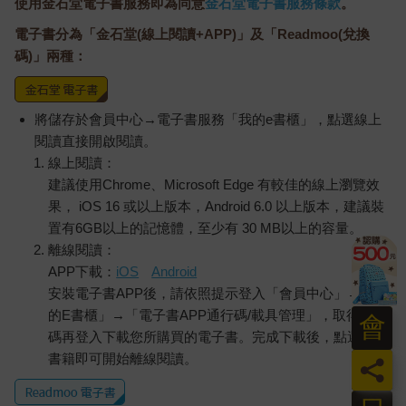
使用金石堂電子書服務即為同意
金石堂電子書服務條款
。
電子書分為「金石堂(線上閱讀+APP)」及「Readmoo(兌換
碼)」兩種：
將儲存於會員中心→電子書服務「我的e書櫃」，點選線上
閱讀直接開啟閱讀。
線上閱讀：
建議使用Chrome、Microsoft Edge 有較佳的線上瀏覽效
果， iOS 16 或以上版本，Android 6.0 以上版本，建議裝
置有6GB以上的記憶體，至少有 30 MB以上的容量。
離線閱讀：
APP下載：
iOS
Android
安裝電子書APP後，請依照提示登入「會員中心」→「我
的E書櫃」→「電子書APP通行碼/載具管理」，取得通行
會
碼再登入下載您所購買的電子書。完成下載後，點選任一
書籍即可開始離線閱讀。
員