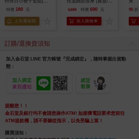
特休日小冊子套組[限
恆溫關節按摩 (膝蓋/
黃
加購]
肩/手肘通用) 無線充電
180
690
特價
元
特價
元
95
折
1290
加熱護膝 智能震動護
膝熱敷 【單入組】
上市通知我
加入購物車
訂購/退換貨須知
加入金石堂 LINE 官方帳號『完成綁定』，隨時掌握出貨動
態：
提醒您！！
金石堂及銀行均不會請您操作ATM! 如接獲電話要求您前往
ATM提款機，請不要聽從指示，以免受騙上當！
購買須知：