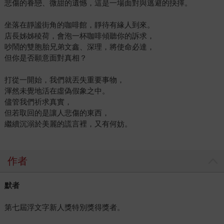
悲傷的眷戀、微甜的遺憾，這是一場面對與逃避的抉擇。
坐落在靜謐街角的咖啡館，靜待有緣人到來。
店長姊姊稜荷，會泡一杯咖啡傾聽你的訴求，
吵鬧的雙胞胎兄弟文鑫、深理，將使命必達，
但你是否願意面對真相？
打從一開始，我們就丟失重要事物，
渾然未覺地活在虛偽假象之中。
儘管我們祈求真實，
但若取回的是讓人悲傷的東西，
繼續沉溺於美麗的謊言裡，又有何妨。
作者
默者
第七屆浮文字新人獎特別獎得獎者。