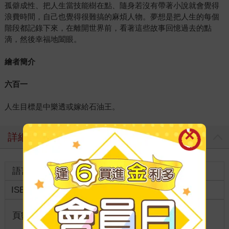
孤僻成性、把人生當技能樹在點、隨身若沒有帶著小說就會覺得
浪費時間，自己也覺得很難搞的麻煩人物。夢想是把人生的每個
階段都記錄下來，在離開世界前，看著這些故事回憶過去的點
滴，然後幸福地闔眼。
繪者簡介
六百一
人生目標是中樂透或嫁給石油王。
詳細資料
語言
中文繁體
裝訂
ISBN
9789571082066
分級
普通級
商品規
頁數
274
25開15*21cm
格