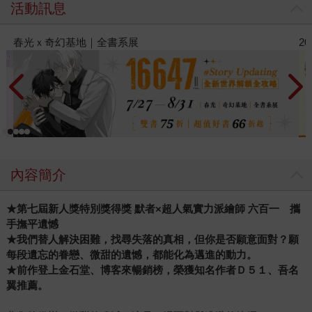
活動訊息
春光ｘ奇幻基地｜全書系展
20
內容簡介
★
第七屆新人獎特別獎得獎
默者
×
超人氣實力派繪師
六百一 攜
手撫平遺憾
★
我們替人解決困難，找尋失落的真相，但你是否願意面對？願
每段遺忘的眷戀、微甜的遺憾，都能化為邁進的動力。
★
前作登上金石堂、博客來暢銷榜，榮獲知名作者Ｄ５１、吾名
翼推薦。