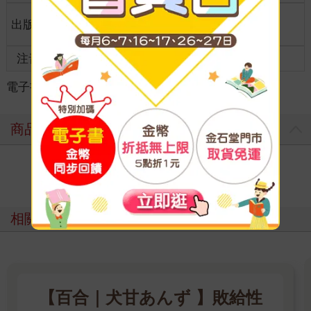
適讀年
出版地
台灣
全齡適讀
齡
注音
級別
電子書
＞
輕小說
＞
華文作品
＞
靈異/推理
商品評價
寫評價
相關主題
【百合｜犬甘あんず 】敗給性