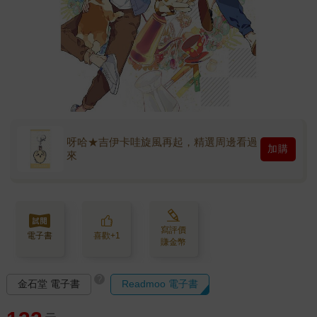
呀哈★吉伊卡哇旋風再起，精選周邊看過
加購
來
寫評價
電子書
喜歡+1
賺金幣
?
金石堂 電子書
Readmoo 電子書