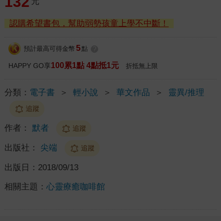
132
元
認購希望書包，幫助弱勢孩童上學不中斷！
5
預計最高可得金幣
點
?
100累1點 4點抵1元
HAPPY GO享
折抵無上限
分類：
電子書
＞
輕小說
＞
華文作品
＞
靈異/推理
追蹤
作者：
默者
追蹤
出版社：
尖端
追蹤
出版日：
2018/09/13
相關主題：
心靈療癒咖啡館