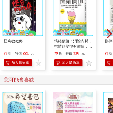
怪奇微微疼
情緒價值：消除內耗，
刪掉
把情緒變得有價值，跟
誰都能自在相處
221
316
79
折
特價
元
79
折
特價
元
79
折
加入購物車
加入購物車
您可能會喜歡