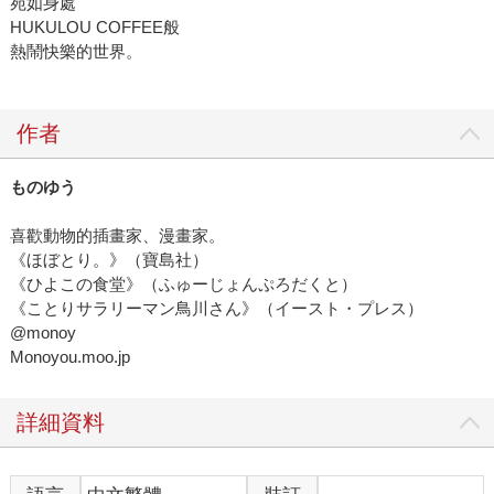
宛如身處
HUKULOU COFFEE般
熱鬧快樂的世界。
作者
ものゆう
喜歡動物的插畫家、漫畫家。
《ほぼとり。》（寶島社）
《ひよこの食堂》（ふゅーじょんぷろだくと）
《ことりサラリーマン鳥川さん》（イースト・プレス）
@monoy
Monoyou.moo.jp
詳細資料