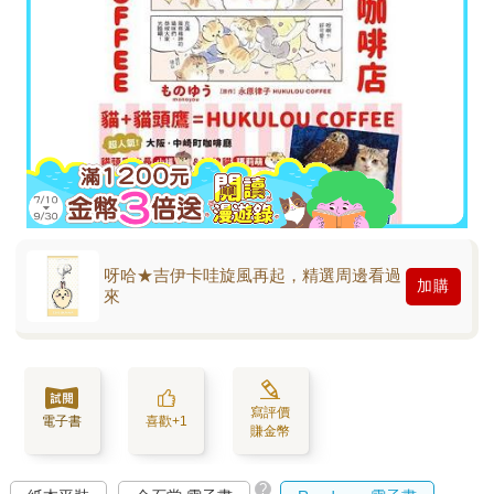
呀哈★吉伊卡哇旋風再起，精選周邊看過
加購
來
寫評價
電子書
喜歡+1
賺金幣
?