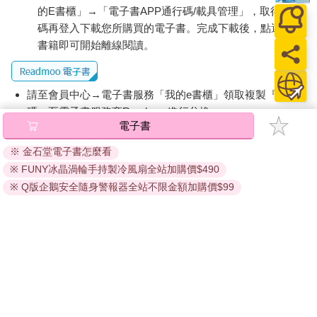
的E書櫃」→「電子書APP通行碼/載具管理」，取得通行
碼再登入下載您所購買的電子書。完成下載後，點選任一
書籍即可開始離線閱讀。
請至會員中心→電子書服務「我的e書櫃」領取複製『兌換
碼』至電子書服務商Readmoo進行兌換。
電子書
退換貨須知：
※ 金石堂電子書怎麼看
因版權保護，您在金石堂所購買的電子書僅能以金石堂專屬
※ FUNY冰晶渦輪手持製冷風扇全站加購價$490
的閱讀軟體開啟閱讀，無法以其他閱讀器或直接下載檔案。
依據「消費者保護法」第19條及行政院消費者保護處公告之
※ Q版企鵝安全隨身警報器全站不限金額加購價$99
「通訊交易解除權合理例外情事適用準則」，非以有形媒介
提供之數位內容或一經提供即為完成之線上服務，經消費者
事先同意始提供。（如：電子書、電子雜誌、下載版軟體、
虛擬商品…等），
不受「網購服務需提供七日鑑賞期」的限
制
。為維護您的權益，建議您先使用「試閱」功能後再付款
購買。