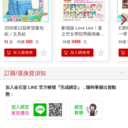
2026第12屆希望書包
劇場版 Love Live！蓮
幻獸
組／文具組
之空女學院學園偶像俱
一彈
樂部 Bloom Garden
組 Da
500
3499
51
折
特價
元
特價
元
特價
Party蓮之空預售大套
日文
組
加入購物車
加入購物車
訂購/退換貨須知
加入金石堂 LINE 官方帳號『完成綁定』，隨時掌握出貨動
態：