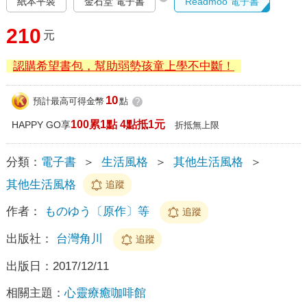
紙本平裝
金石堂 電子書
Readmoo 電子書
210
元
認購希望書包，幫助弱勢孩童上學不中斷！
10
預計最高可得金幣
點
?
100累1點 4點抵1元
HAPPY GO享
折抵無上限
分類：
電子書
＞
生活風格
＞
其他生活風格
＞
其他生活風格
追蹤
作者：
ものゆう〔原作〕等
追蹤
出版社：
台灣角川
追蹤
出版日：
2017/12/11
相關主題：
心靈療癒咖啡館