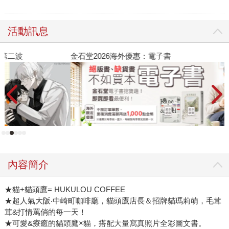
活動訊息
金石堂2026海外優惠：電子書
原
覺
內容簡介
★貓+貓頭鷹= HUKULOU COFFEE
★超人氣大阪‧中崎町咖啡廳，貓頭鷹店長＆招牌貓瑪莉萌，毛茸
茸&打情罵俏的每一天！
★可愛&療癒的貓頭鷹×貓，搭配大量寫真照片全彩圖文書。