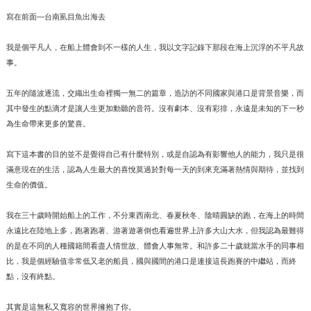
寫在前面
—
台南虱目魚出海去
我是個平凡人，在船上體會到不一樣的人生，我以文字記錄下那段在海上沉浮的不平凡故
事。
五年的隨波逐流，交織出生命裡獨一無二的篇章，造訪的不同國家與港口是背景音樂，而
其中發生的點滴才是讓人生更加動聽的音符。沒有劇本、沒有彩排，永遠是未知的下一秒
為生命帶來更多的驚喜。
寫下這本書的目的並不是覺得自己有什麼特別，或是自認為有影響他人的能力，我只是很
滿意現在的生活，認為人生最大的喜悅莫過於對每一天的到來充滿著熱情與期待，並找到
生命的價值。
我在三十歲時開始船上的工作，不分東西南北、春夏秋冬、陰晴圓缺的跑，在海上的時間
永遠比在陸地上多，跑著跑著、游著遊著倒也看遍世界上許多大山大水，但我認為最難得
的是在不同的人種國籍間看盡人情世故、體會人事無常。和許多二十歲就當水手的同事相
比，我是個經驗值非常低又老的船員，國與國間的港口是連接這長跑賽的中繼站，而終
點，沒有終點。
其實是這無私又寬容的世界擁抱了你。