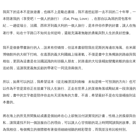
我寫下的這本不是旅遊書，也稱不上是勵志書籍，我不過想起那一去不回的二十年華，一
本陪著我的《享受吧！一個人的旅行》（
Eat, Pray, Love
），在那自以為屌的背包客年
紀，一趟從瑞士、法國、西班牙到義大利的一個人旅行，是本伴你作夢的好書，讓人在拖
著行李、站在十字路口不知何去何從時，還能充滿著無敵的勇氣與對人生的美好想像。
我不是個會帶書旅行的人，說來有些矯情，但這本書卻陪我在尼斯的海邊吹海風、在米羅
博物館外的大樹下打盹、在逃票的義大利國鐵上喘著氣，不僅是書中主角獨旅的路線與我
相似，更因為這書是在法國認識的街頭藝人朋友，於路邊的大垃圾桶如變魔術般的撿出來
送給我，這讓我更義無反顧的帶著它一同流浪兩個月。
所以，如果可以的話，我希望這本《從北極漂流到南極 未知是唯一可預測的方向》也可
以作為不管是當你正在規畫下段人生旅行、正走在世界上的某個角落或剛結束一段浪漫的
旅程，書中的文字都是陪伴你走向天涯海角的力量。不過，希望最好不是在垃圾桶撿到這
本書的。
將在海上的所見所聞集結成書是個始終在心上卻無法付諸實現的計畫，性格上的孤僻與自
私，讓我還找不到一個說服自己的理由，可以讓人心甘情願的花上時間閱讀我的故事。因
為我相信，每個獨立的個體都有著值得細細傾聽的精彩聲音，而我並沒有比較特別。