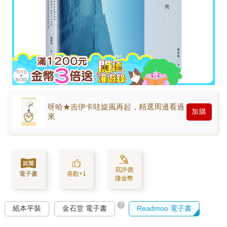
呀哈★吉伊卡哇旋風再起，精選周邊看過
加購
來
寫評價
電子書
喜歡+1
賺金幣
?
紙本平裝
金石堂 電子書
Readmoo 電子書