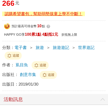
266
元
認購希望書包，幫助弱勢孩童上學不中斷！
10
預計最高可得金幣
點
?
100累1點 4點抵1元
HAPPY GO享
折抵無上限
分類：
電子書
＞
旅遊
＞
旅遊遊記
＞
世界遊記
追蹤
作者：
虱目魚
追蹤
出版社：
創意市集
追蹤
出版日：
2019/01/30
活動訊息