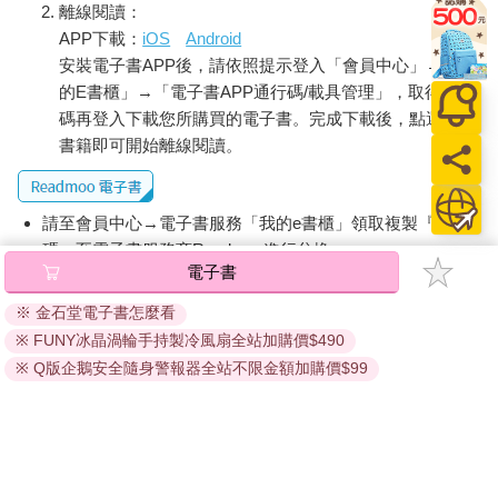
離線閱讀：
APP下載：
iOS
Android
安裝電子書APP後，請依照提示登入「會員中心」→「我
的E書櫃」→「電子書APP通行碼/載具管理」，取得通行
碼再登入下載您所購買的電子書。完成下載後，點選任一
書籍即可開始離線閱讀。
請至會員中心→電子書服務「我的e書櫃」領取複製『兌換
碼』至電子書服務商Readmoo進行兌換。
退換貨須知：
因版權保護，您在金石堂所購買的電子書僅能以金石堂專屬
的閱讀軟體開啟閱讀，無法以其他閱讀器或直接下載檔案。
依據「消費者保護法」第19條及行政院消費者保護處公告之
「通訊交易解除權合理例外情事適用準則」，非以有形媒介
提供之數位內容或一經提供即為完成之線上服務，經消費者
事先同意始提供。（如：電子書、電子雜誌、下載版軟體、
虛擬商品…等），
不受「網購服務需提供七日鑑賞期」的限