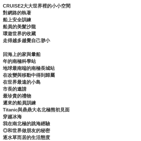
CRUISE2
大大世界裡的小小空間
對網路的執著
船上安全訓練
船員的美髮沙龍
環遊世界的收藏
走得越多越覺自己渺小
回海上的家與暈船
年的南極科學站
地球最南端的南極長城站
在改變與移動中得到歸屬
在世界最遠的小島
市長的邀請
最珍貴的禮物
遲來的船員訓練
Titanic
與鼎鼎大名北極熊初見面
穿越冰海
我在南北極的跳海經驗
◎
和世界做朋友的秘密
逐水草而居的生活態度