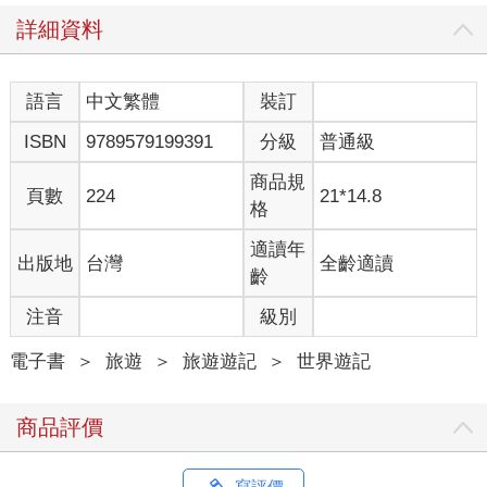
詳細資料
語言
中文繁體
裝訂
ISBN
9789579199391
分級
普通級
商品規
頁數
224
21*14.8
格
適讀年
出版地
台灣
全齡適讀
齡
注音
級別
電子書
＞
旅遊
＞
旅遊遊記
＞
世界遊記
商品評價
寫評價