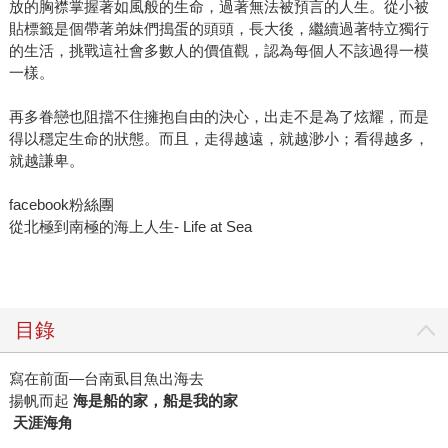
放的胸襟掌握著如風般的生命，過著無法被預言的人生。從小被
貼標籤是個帶著弟妹們搗蛋的頭頭，長大後，繼續過著特立獨行
的生活，挑戰這社會多數人的價值觀，認為每個人不該過得一模
一樣。
再多眷戀也阻擋不住擁抱自由的決心，出走不是為了炫耀，而是
得以穩定生命的狀態。而且，走得越遠，就越渺小；看得越多，
就越謙卑。
facebook粉絲團
從北極到南極的海上人生- Life at Sea
目錄
寫在前面—台南虱目魚出海去
揚帆而起
海是船的家，船是我的家
天涯海角