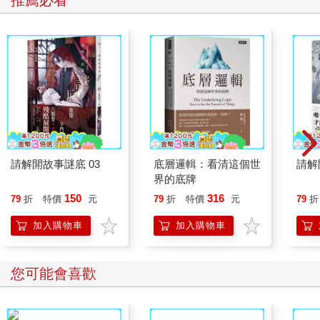
請解開故事謎底 03
底層邏輯：看清這個世
請解
界的底牌
150
316
79
折
特價
元
79
折
特價
元
79
折
加入購物車
加入購物車
您可能會喜歡