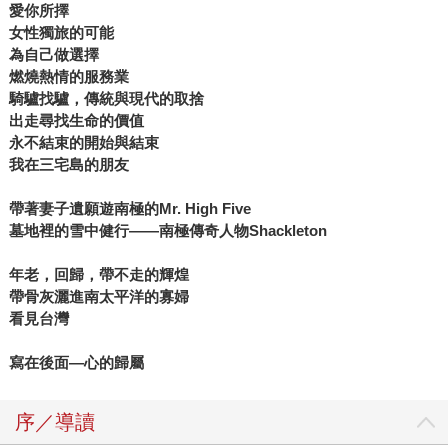
愛你所擇
女性獨旅的可能
為自己做選擇
燃燒熱情的服務業
騎驢找驢，傳統與現代的取捨
出走尋找生命的價值
永不結束的開始與結束
我在三宅島的朋友
帶著妻子遺願遊南極的
Mr. High Five
墓地裡的雪中健行——
南極傳奇人物Shackleton
年老，回歸，帶不走的輝煌
帶骨灰灑進南太平洋的寡婦
看見台灣
寫在後面—心的歸屬
序／導讀