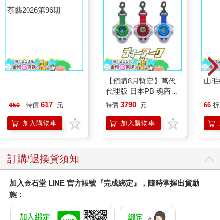
茶藝2026第96期
【預購8月暫定】萬代
山毛
代理版 日本PB 魂商店
限定 數碼寶貝 D-ARK
617
3790
特價
元
特價
元
66
折
650
25周年彩色進化版
加入購物車
加入購物車
訂購/退換貨須知
加入金石堂 LINE 官方帳號『完成綁定』，隨時掌握出貨動
態：