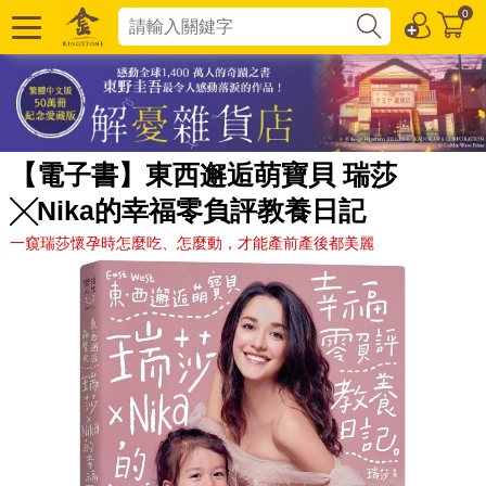
0
【電子書】東西邂逅萌寶貝 瑞莎
╳Nika的幸福零負評教養日記
一窺瑞莎懷孕時怎麼吃、怎麼動，才能產前產後都美麗