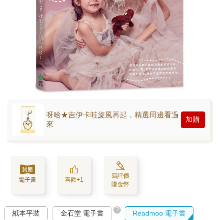
呀哈★吉伊卡哇旋風再起，精選周邊看過
加購
來
寫評價
電子書
喜歡+1
賺金幣
?
紙本平裝
金石堂 電子書
Readmoo 電子書