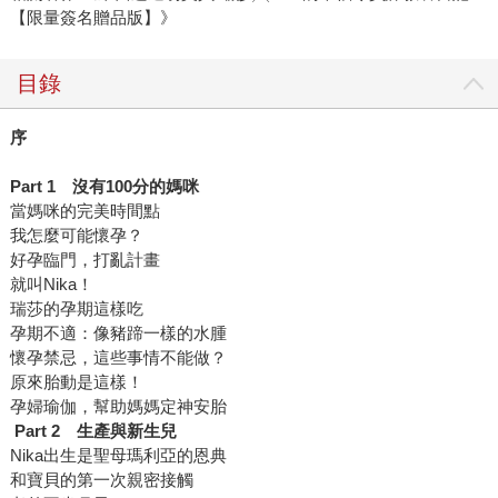
【限量簽名贈品版】》
目錄
序
Part 1
沒有
100
分的媽咪
當媽咪的完美時間點
我怎麼可能懷孕？
好孕臨門，打亂計畫
就叫Nika！
瑞莎的孕期這樣吃
孕期不適：像豬蹄一樣的水腫
懷孕禁忌，這些事情不能做？
原來胎動是這樣！
孕婦瑜伽，幫助媽媽定神安胎
Part 2
生產與新生兒
Nika出生是聖母瑪利亞的恩典
和寶貝的第一次親密接觸