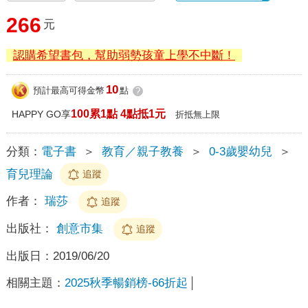
266
元
認購希望書包，幫助弱勢孩童上學不中斷！
10
預計最高可得金幣
點
?
100累1點 4點抵1元
HAPPY GO享
折抵無上限
分類：
電子書
＞
教育／親子教養
＞
0-3歲嬰幼兒
＞
育兒理論
追蹤
作者：
瑞莎
追蹤
出版社：
創意市集
追蹤
出版日：
2019/06/20
相關主題：
2025秋季暢銷榜-66折起