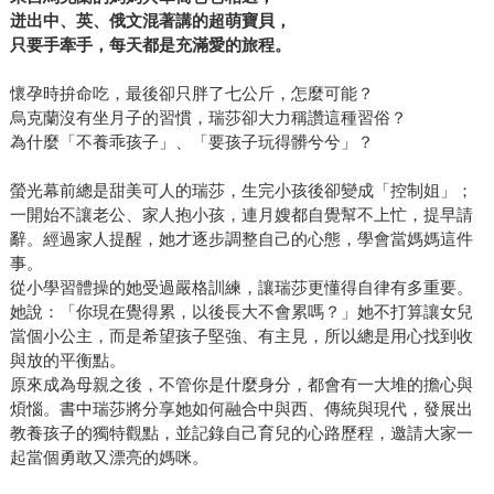
迸出中、英、俄文混著講的超萌寶貝，
只要手牽手，每天都是充滿愛的旅程
。
懷孕時拚命吃，最後卻只胖了七公斤，怎麼可能？
烏克蘭沒有坐月子的習慣，瑞莎卻大力稱讚這種習俗？
為什麼「不養乖孩子」、「要孩子玩得髒兮兮」？
螢光幕前總是甜美可人的瑞莎，生完小孩後卻變成「控制姐」；
一開始不讓老公、家人抱小孩，連月嫂都自覺幫不上忙，提早請
辭。經過家人提醒，她才逐步調整自己的心態，學會當媽媽這件
事。
從小學習體操的她受過嚴格訓練，讓瑞莎更懂得自律有多重要。
她說：「你現在覺得累，以後長大不會累嗎？」她不打算讓女兒
當個小公主，而是希望孩子堅強、有主見，所以總是用心找到收
與放的平衡點。
原來成為母親之後，不管你是什麼身分，都會有一大堆的擔心與
煩惱。書中瑞莎將分享她如何融合中與西、傳統與現代，發展出
教養孩子的獨特觀點，並記錄自己育兒的心路歷程，邀請大家一
起當個勇敢又漂亮的媽咪。