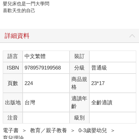
嬰兒床也是一門大學問
喜歡天生的自己
詳細資料
語言
中文繁體
裝訂
ISBN
9789579199568
分級
普通級
商品規
頁數
224
23*17
格
適讀年
出版地
台灣
全齡適讀
齡
注音
級別
電子書
＞
教育／親子教養
＞
0-3歲嬰幼兒
＞
育兒理論