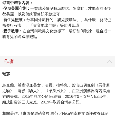
◎書中精采內容：
‧
孕期美麗守則：
一窺瑞莎懷孕時怎麼吃、怎麼動，才能產前產後
都美麗，以及傳統習俗該不該遵守
‧
新生兒照護：
分享國外流行的「嬰兒按摩法」、為什麼「嬰兒也
需要行程表」、「寶寶能出門嗎」等照護知識
‧
親子教養：
在台灣與歐美文化激盪下，瑞莎如何取捨，融合成一
套育兒的跨國界觀點
作者
瑞莎
烏克蘭、希臘混血美女，演員、模特兒，曾演出偶像劇《惡作劇
之吻》、電影《騷人》、《單身男女》，在亞洲演藝界有著洋娃
娃的美稱。2015年與老公Mike結婚，2016年9月女兒Nika出生，
組成甜蜜的三人家庭。2019年取得台灣身分證。
相關著作:《東西邂逅萌寶貝 瑞莎╳Nika的幸福零負評教養日記