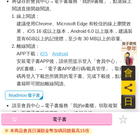
將儲存於會員中心→電子書服務「我的e書櫃」，點選線上
閱讀直接開啟閱讀。
線上閱讀：
建議使用Chrome、Microsoft Edge 有較佳的線上瀏覽效
果， iOS 16 或以上版本，Android 6.0 以上版本，建議裝
置有6GB以上的記憶體，至少有 30 MB以上的容量。
離線閱讀：
APP下載：
iOS
Android
安裝電子書APP後，請依照提示登入「會員中心」→「我
的E書櫃」→「電子書APP通行碼/載具管理」，取得通行
會
碼再登入下載您所購買的電子書。完成下載後，點選任一
書籍即可開始離線閱讀。
員
日
請至會員中心→電子書服務「我的e書櫃」領取複製『兌換
碼』至電子書服務商Readmoo進行兌換。
電子書
退換貨須知：
※ 本商品會員日滿額金幣加碼回饋最高15倍
因版權保護，您在金石堂所購買的電子書僅能以金石堂專屬
的閱讀軟體開啟閱讀，無法以其他閱讀器或直接下載檔案。