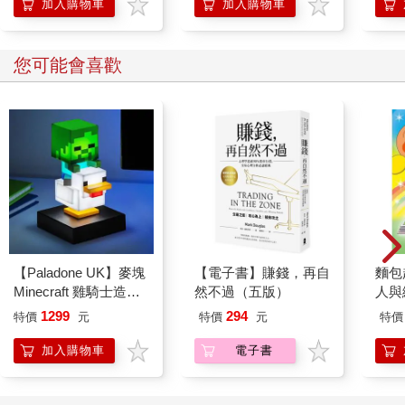
加入購物車
加入購物車
您可能會喜歡
【Paladone UK】麥塊
【電子書】賺錢，再自
麵包
Minecraft 雞騎士造型
然不過（五版）
人與
ICON小夜燈
平裝
1299
294
特價
元
特價
元
特價
加入購物車
電子書