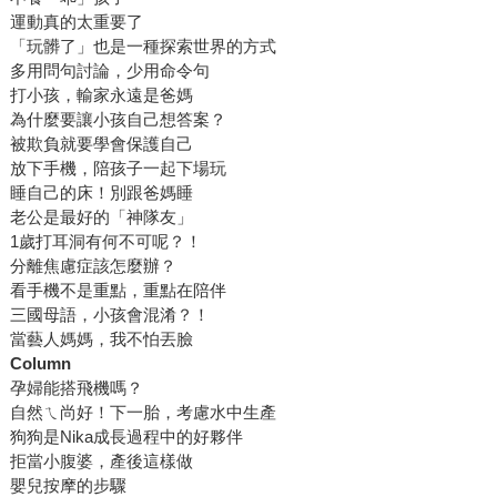
運動真的太重要了
「玩髒了」也是一種探索世界的方式
多用問句討論，少用命令句
打小孩，輸家永遠是爸媽
為什麼要讓小孩自己想答案？
被欺負就要學會保護自己
放下手機，陪孩子一起下場玩
睡自己的床！別跟爸媽睡
老公是最好的「神隊友」
1歲打耳洞有何不可呢？！
分離焦慮症該怎麼辦？
看手機不是重點，重點在陪伴
三國母語，小孩會混淆？！
當藝人媽媽，我不怕丟臉
Column
孕婦能搭飛機嗎？
自然ㄟ尚好！下一胎，考慮水中生產
狗狗是Nika成長過程中的好夥伴
拒當小腹婆，產後這樣做
嬰兒按摩的步驟