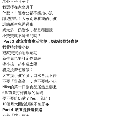
老外不坐月子？
我選擇在家坐月子
什麼？！連老公都不能抱小孩
謝絕訪客！大家別來看我的小孩
訓練新生兒睡過夜
奶太多、奶變少，都是種困擾
小寶寶就不能出門嗎？
Part 3
建立寶寶生活常規，媽媽輕鬆好育兒
我看時鐘養小孩
觀察寶寶的睡眠週期
新生兒也要訂定作息表
帶小孩一起多曬太陽
嬰兒按摩怎麼做？
太常摸小孩的臉，口水會流不停
不要「舉高高」，也不要搖小孩
Nika的第一口副食品居然是櫛瓜
6歲前要打好健康的基礎
要不要給奶嘴？Yes，我給！
10個月大開始訓練不包尿布
Part 4
教養是條漫長路
不養「乖」孩子