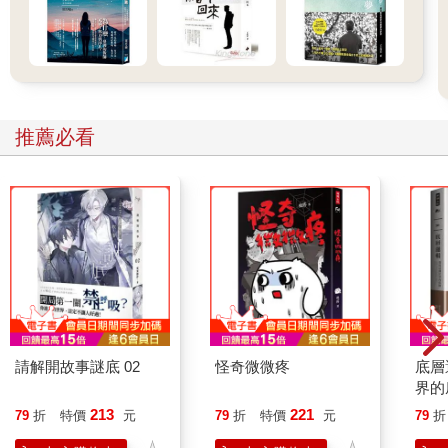
推薦必看
請解開故事謎底 02
怪奇微微疼
底層
界的
213
221
79
折
特價
元
79
折
特價
元
79
折