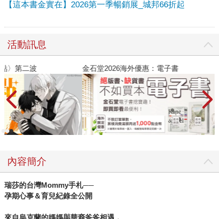
【這本書金實在】2026第一季暢銷展_城邦66折起
活動訊息
金石堂2026海外優惠：電子書
內容簡介
瑞莎的台灣
Mommy
手札──
孕期心事＆育兒紀錄全公開
來自烏克蘭的媽媽與華裔爸爸相遇，