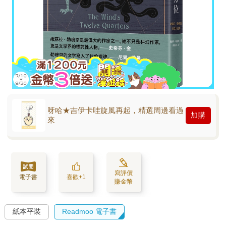
呀哈★吉伊卡哇旋風再起，精選周邊看過
加購
來
寫評價
電子書
喜歡+1
賺金幣
紙本平裝
Readmoo 電子書