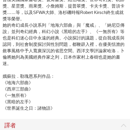
獎、星雲獎、雨果獎、小詹姆斯．提普翠獎、卡夫卡獎、普須卡
獎……等，以及SFWA大師、洛杉磯時報Robert Kirsch終生成就
獎等榮譽。
她的奇幻成長小說系列「地海六部曲」與「魔戒」、「納尼亞傳
說」並列奇幻經典，科幻小說《黑暗的左手》、《一無所有》等
也是科幻迷心目中永遠的經典。小說探討的議題，從自我成長與
認同，到社會制度探討與性別問題，都鞭辟入裡，在優美恬澹的
敘事風格中予人寬廣深沉的省思空間。西洋文學評論家哈洛．卜
倫將她列為美國經典作家之列，日本作家村上春樹也是她的書
迷。
娥蘇拉．勒瑰恩系列作品：
《地海六部曲》
《西岸三部曲》
《一無所有》
《黑暗的左手》
《世界誕生之日：諸物語》
譯者