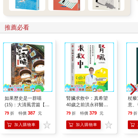
推薦必看
如果歷史是一群喵
腎臟求救中：真希望
杖藜
(15)：大清風雲篇【萌
40歲之前洪永祥醫師
意、
貓漫畫學歷史】
就告訴我這些事
恭談
387
379
79
折
特價
元
79
折
特價
元
79
折
想
加入購物車
加入購物車