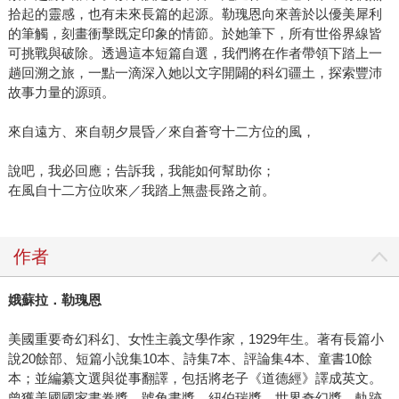
拾起的靈感，也有未來長篇的起源。勒瑰恩向來善於以優美犀利
的筆觸，刻畫衝擊既定印象的情節。於她筆下，所有世俗界線皆
可挑戰與破除。透過這本短篇自選，我們將在作者帶領下踏上一
趟回溯之旅，一點一滴深入她以文字開闢的科幻疆土，探索豐沛
故事力量的源頭。
來自遠方、來自朝夕晨昏／來自蒼穹十二方位的風，
說吧，我必回應；告訴我，我能如何幫助你；
在風自十二方位吹來／我踏上無盡長路之前。
作者
娥蘇拉．勒瑰恩
美國重要奇幻科幻、女性主義文學作家，1929年生。著有長篇小
說20餘部、短篇小說集10本、詩集7本、評論集4本、童書10餘
本；並編纂文選與從事翻譯，包括將老子《道德經》譯成英文。
曾獲美國國家書卷獎、號角書獎、紐伯瑞獎、世界奇幻獎、軌跡