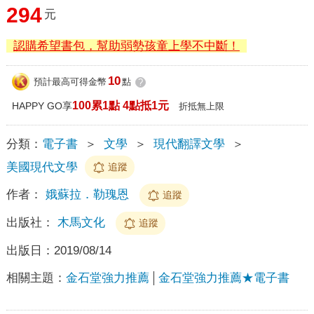
294
元
認購希望書包，幫助弱勢孩童上學不中斷！
10
預計最高可得金幣
點
?
100累1點 4點抵1元
HAPPY GO享
折抵無上限
分類：
電子書
＞
文學
＞
現代翻譯文學
＞
美國現代文學
追蹤
作者：
娥蘇拉．勒瑰恩
追蹤
出版社：
木馬文化
追蹤
出版日：
2019/08/14
相關主題：
金石堂強力推薦
金石堂強力推薦★電子書