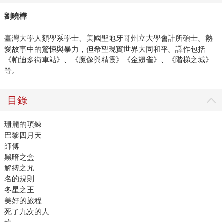
劉曉樺
臺灣大學人類學系學士、美國聖地牙哥州立大學會計所碩士。熱
愛故事中的驚悚與暴力，但希望現實世界大同和平。譯作包括
《帕迪多街車站》、《魔像與精靈》《金翅雀》、《階梯之城》
等。
目錄
珊麗的項鍊
巴黎四月天
師傅
黑暗之盒
解縛之咒
名的規則
冬星之王
美好的旅程
死了九次的人