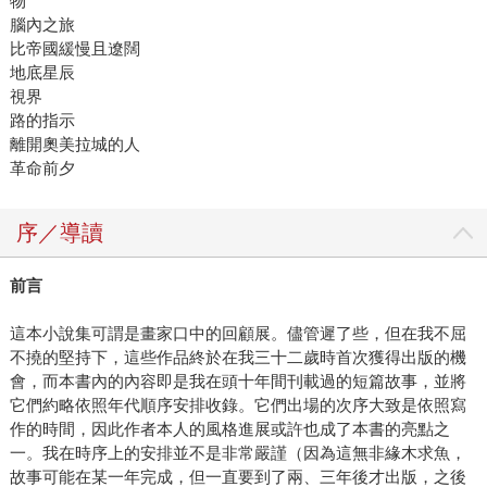
物
腦內之旅
比帝國緩慢且遼闊
地底星辰
視界
路的指示
離開奧美拉城的人
革命前夕
序／導讀
前言
這本小說集可謂是畫家口中的回顧展。儘管遲了些，但在我不屈
不撓的堅持下，這些作品終於在我三十二歲時首次獲得出版的機
會，而本書內的內容即是我在頭十年間刊載過的短篇故事，並將
它們約略依照年代順序安排收錄。它們出場的次序大致是依照寫
作的時間，因此作者本人的風格進展或許也成了本書的亮點之
一。我在時序上的安排並不是非常嚴謹（因為這無非緣木求魚，
故事可能在某一年完成，但一直要到了兩、三年後才出版，之後