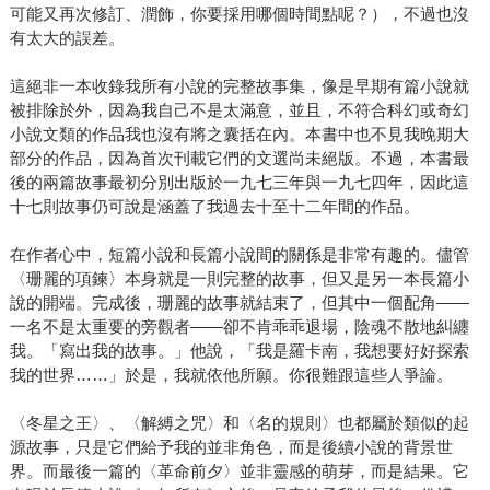
可能又再次修訂、潤飾，你要採用哪個時間點呢？），不過也沒
有太大的誤差。
這絕非一本收錄我所有小說的完整故事集，像是早期有篇小說就
被排除於外，因為我自己不是太滿意，並且，不符合科幻或奇幻
小說文類的作品我也沒有將之囊括在內。本書中也不見我晚期大
部分的作品，因為首次刊載它們的文選尚未絕版。不過，本書最
後的兩篇故事最初分別出版於一九七三年與一九七四年，因此這
十七則故事仍可說是涵蓋了我過去十至十二年間的作品。
在作者心中，短篇小說和長篇小說間的關係是非常有趣的。儘管
〈珊麗的項鍊〉本身就是一則完整的故事，但又是另一本長篇小
說的開端。完成後，珊麗的故事就結束了，但其中一個配角——
一名不是太重要的旁觀者——卻不肯乖乖退場，陰魂不散地糾纏
我。「寫出我的故事。」他說，「我是羅卡南，我想要好好探索
我的世界……」於是，我就依他所願。你很難跟這些人爭論。
〈冬星之王〉、〈解縛之咒〉和〈名的規則〉也都屬於類似的起
源故事，只是它們給予我的並非角色，而是後續小說的背景世
界。而最後一篇的〈革命前夕〉並非靈感的萌芽，而是結果。它