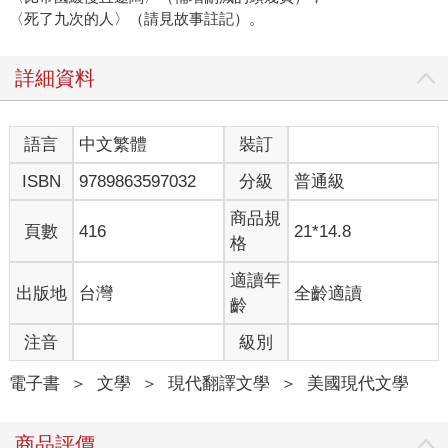
〈死了九次的人〉（請見故事註記）。
詳細資料
語言
中文繁體
裝訂
ISBN
9789863597032
分級
普通級
商品規
頁數
416
21*14.8
格
適讀年
出版地
台灣
全齡適讀
齡
注音
級別
電子書
＞
文學
＞
現代翻譯文學
＞
美國現代文學
商品評價