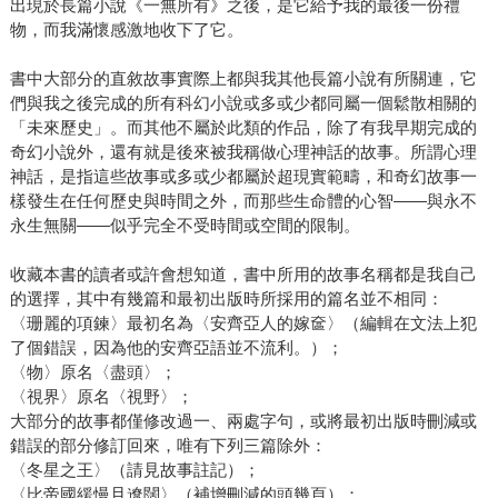
出現於長篇小說《一無所有》之後，是它給予我的最後一份禮
物，而我滿懷感激地收下了它。
書中大部分的直敘故事實際上都與我其他長篇小說有所關連，它
們與我之後完成的所有科幻小說或多或少都同屬一個鬆散相關的
「未來歷史」。而其他不屬於此類的作品，除了有我早期完成的
奇幻小說外，還有就是後來被我稱做心理神話的故事。所謂心理
神話，是指這些故事或多或少都屬於超現實範疇，和奇幻故事一
樣發生在任何歷史與時間之外，而那些生命體的心智——與永不
永生無關——似乎完全不受時間或空間的限制。
收藏本書的讀者或許會想知道，書中所用的故事名稱都是我自己
的選擇，其中有幾篇和最初出版時所採用的篇名並不相同：
〈珊麗的項鍊〉最初名為〈安齊亞人的嫁奩〉（編輯在文法上犯
了個錯誤，因為他的安齊亞語並不流利。）；
〈物〉原名〈盡頭〉；
〈視界〉原名〈視野〉；
大部分的故事都僅修改過一、兩處字句，或將最初出版時刪減或
錯誤的部分修訂回來，唯有下列三篇除外：
〈冬星之王〉（請見故事註記）；
〈比帝國緩慢且遼闊〉（補增刪減的頭幾頁）；