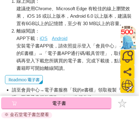
線上閱讀：
建議使用Chrome、Microsoft Edge 有較佳的線上瀏覽效
果， iOS 16 或以上版本，Android 6.0 以上版本，建議裝
置有6GB以上的記憶體，至少有 30 MB以上的容量。
離線閱讀：
APP下載：
iOS
Android
安裝電子書APP後，請依照提示登入「會員中心」→「我
的E書櫃」→「電子書APP通行碼/載具管理」，取得通行
碼再登入下載您所購買的電子書。完成下載後，點選任一
書籍即可開始離線閱讀。
請至會員中心→電子書服務「我的e書櫃」領取複製『兌換
碼』至電子書服務商Readmoo進行兌換。
電子書
退換貨須知：
※ 金石堂電子書怎麼看
因版權保護，您在金石堂所購買的電子書僅能以金石堂專屬
的閱讀軟體開啟閱讀，無法以其他閱讀器或直接下載檔案。
依據「消費者保護法」第19條及行政院消費者保護處公告之
「通訊交易解除權合理例外情事適用準則」，非以有形媒介