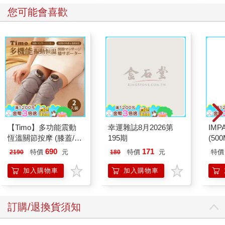
您可能會喜歡
【Timo】多功能震動
幸運雜誌8月2026第
IM
恆溫關節按摩 (膝蓋/
195期
(50
肩/手肘通用) 無線充電
IMC
690
171
特價
元
特價
元
特價
2190
180
加熱護膝 智能震動護
膝熱敷【雙入組】
加入購物車
加入購物車
訂購/退換貨須知