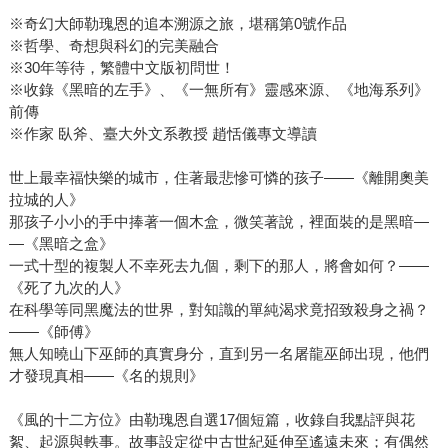
※奇幻大師勒瑰恩的追本溯源之旅，堪稱第0號作品
※哲學、奇想與科幻的完美融合
※30年等待，繁體中文版初問世！
※收錄《黑暗的左手》、《一無所有》靈感來源、《地海系列》
前傳
※作家 臥斧、臺大外文系教授 趙恬儀專文導讀
世上最幸福快樂的城市，住著最悲慘可憐的孩子――《離開奧美
拉城的人》
那孩子小小的手中捧著一個木盒，微笑著說，裡面裝的是黑暗―
―《黑暗之盒》
一式十型的複製人不幸死去九個，剩下的那人，將會如何？――
《死了九次的人》
在科學等同黑魔法的世界，對知識的單純渴求竟招致殺身之禍？
――《師傅》
無人知曉山下巫師的真實身分，直到另一名屠龍巫師出現，他們
才發現真相――《名的規則》
《風的十二方位》由勒瑰恩自選17個短篇，收錄自我點評與花
絮、起源與軼事。故事設定從中古世紀延伸至遙遠未來；有偶然