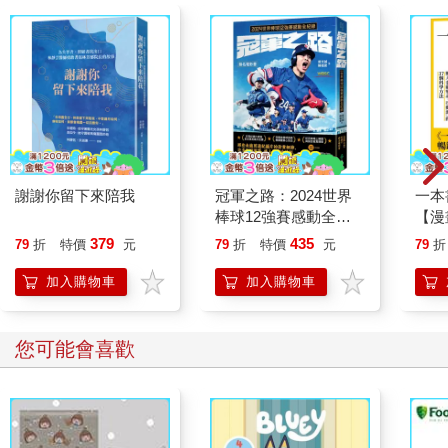
謝謝你留下來陪我
冠軍之路：2024世界
一本
棒球12強賽感動全紀
【漫
錄【聯名電影書】
行動
379
435
79
折
特價
元
79
折
特價
元
79
折
開關
「行
加入購物車
加入購物車
學方
您可能會喜歡