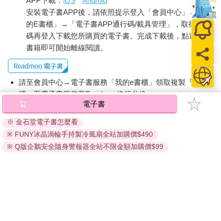
APP下載：
iOS
Android
安裝電子書APP後，請依照提示登入「會員中心」→「我
的E書櫃」→「電子書APP通行碼/載具管理」，取得通行
碼再登入下載您所購買的電子書。完成下載後，點選任一
書籍即可開始離線閱讀。
請至會員中心→電子書服務「我的e書櫃」領取複製『兌換
碼』至電子書服務商Readmoo進行兌換。
電子書
退換貨須知：
※ 金石堂電子書怎麼看
因版權保護，您在金石堂所購買的電子書僅能以金石堂專屬
※ FUNY冰晶渦輪手持製冷風扇全站加購價$490
的閱讀軟體開啟閱讀，無法以其他閱讀器或直接下載檔案。
依據「消費者保護法」第19條及行政院消費者保護處公告之
※ Q版企鵝安全隨身警報器全站不限金額加購價$99
「通訊交易解除權合理例外情事適用準則」，非以有形媒介
提供之數位內容或一經提供即為完成之線上服務，經消費者
事先同意始提供。（如：電子書、電子雜誌、下載版軟體、
虛擬商品…等），
不受「網購服務需提供七日鑑賞期」的限
制
。為維護您的權益，建議您先使用「試閱」功能後再付款
購買。