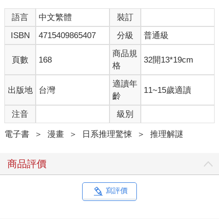
語言
中文繁體
裝訂
ISBN
4715409865407
分級
普通級
商品規
頁數
168
32開13*19cm
格
適讀年
出版地
台灣
11~15歲適讀
齡
注音
級別
電子書
＞
漫畫
＞
日系推理驚悚
＞
推理解謎
商品評價
寫評價