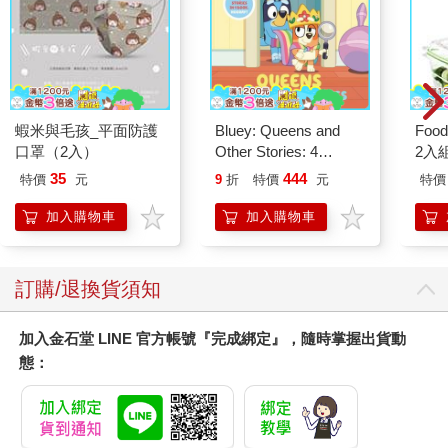
蝦米與毛孩_平面防護
Bluey: Queens and
Foo
口罩（2入）
Other Stories: 4
2入
Stories in 1 Book.
35
444
特價
元
9
折
特價
元
特價
Hooray!
加入購物車
加入購物車
訂購/退換貨須知
加入金石堂 LINE 官方帳號『完成綁定』，隨時掌握出貨動
態：