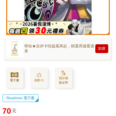
呀哈★吉伊卡哇旋風再起，精選周邊看過
加購
來
寫評價
電子書
喜歡+1
賺金幣
Readmoo 電子書
70
元