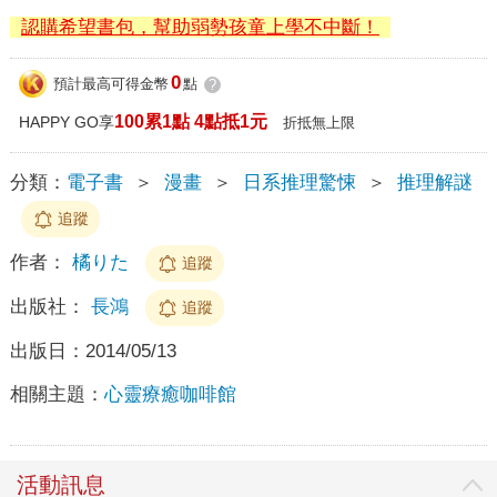
認購希望書包，幫助弱勢孩童上學不中斷！
0
預計最高可得金幣
點
?
100累1點 4點抵1元
HAPPY GO享
折抵無上限
分類：
電子書
＞
漫畫
＞
日系推理驚悚
＞
推理解謎
追蹤
作者：
橘りた
追蹤
出版社：
長鴻
追蹤
出版日：
2014/05/13
相關主題：
心靈療癒咖啡館
活動訊息