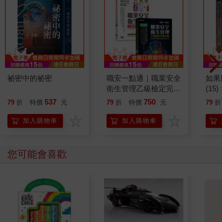
祕密中的祕密
職安一點通｜職業安全
如果
衛生管理乙級檢定完勝
(1
攻略｜2026版(套書)
貓漫
537
750
79
折
特價
元
79
折
特價
元
79
折
加入購物車
加入購物車
您可能會喜歡