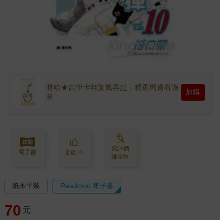
呀哈★吉伊卡哇旋風再起，精選周邊看過
加購
來
寫評價
電子書
喜歡+1
賺金幣
紙本平裝
Readmoo 電子書
70
元