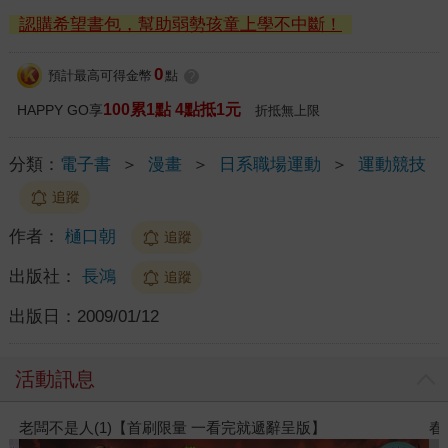
認購希望書包，幫助弱勢孩童上學不中斷！
0
預計最高可得金幣
點
?
100累1點 4點抵1元
HAPPY GO享
折抵無上限
分類：
電子書
＞
漫畫
＞
日系職場運動
＞
運動競技
追蹤
作者：
樋口朝
追蹤
出版社：
長鴻
追蹤
出版日：
2009/01/12
活動訊息
春光ｘ奇幻基地｜全書系展