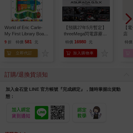
World of Eric Carle-
【預購27年5月暫定】
【電
My First Library Board
threeMega閃電霹靂車
店
Book Block Set
VA Hi-SPEC UNITED
581
16980
9
折
特價
元
特價
元
特價
阿斯拉 G.S.X RS
SIREN 黑色限定
立即代訂
加入購物車
訂購/退換貨須知
加入金石堂 LINE 官方帳號『完成綁定』，隨時掌握出貨動
態：