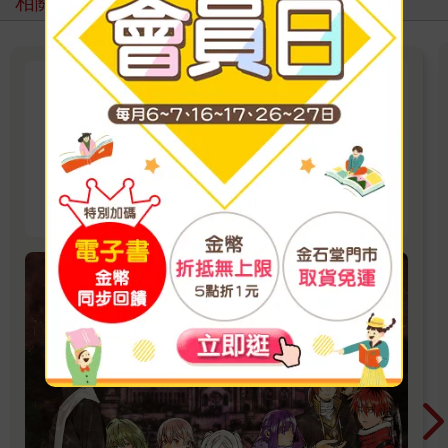
相關主題
葬送的芙莉蓮
粉絲必收！葬送的芙莉蓮最新漫畫與周邊❤️動畫
第二季2026年好評熱播中🎬
看更多