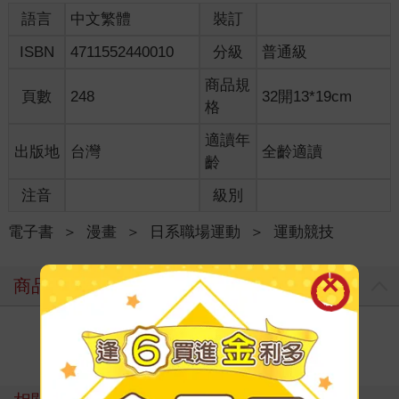
語言
中文繁體
裝訂
ISBN
4711552440010
分級
普通級
商品規
頁數
248
32開13*19cm
格
適讀年
出版地
台灣
全齡適讀
齡
注音
級別
電子書
＞
漫畫
＞
日系職場運動
＞
運動競技
商品評價
寫評價