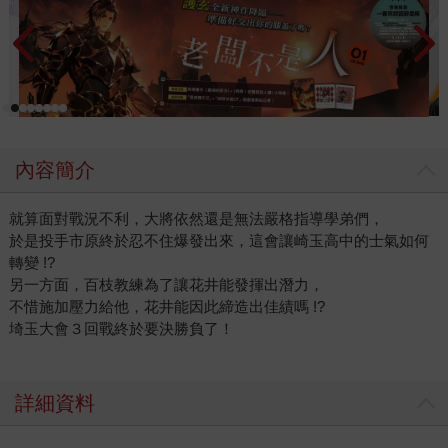
內容簡介
就算面對戰況不利，大將依然還是無法嚴格指導學弟們，
於是投手市原終於忍不住爆發出來，這會讓崎玉高中的士氣如何
轉變 !?
另一方面，百枝教練為了讓花井能發揮出潛力，
不惜施加壓力給他，花井能因此締造出佳績嗎 !?
埼玉大會３回戰終於要決勝負了！
詳細資料