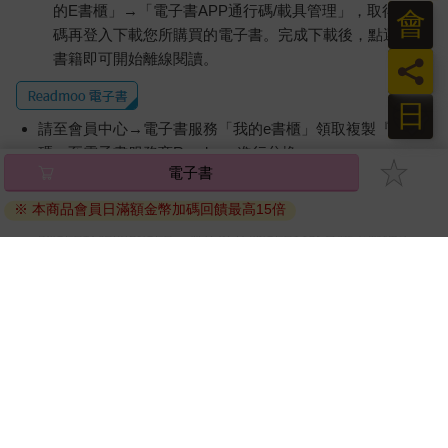
的E書櫃」→「電子書APP通行碼/載具管理」，取得通行
會
碼再登入下載您所購買的電子書。完成下載後，點選任一
書籍即可開始離線閱讀。
員
日
請至會員中心→電子書服務「我的e書櫃」領取複製『兌換
碼』至電子書服務商Readmoo進行兌換。
電子書
退換貨須知：
※ 本商品會員日滿額金幣加碼回饋最高15倍
因版權保護，您在金石堂所購買的電子書僅能以金石堂專屬
的閱讀軟體開啟閱讀，無法以其他閱讀器或直接下載檔案。
依據「消費者保護法」第19條及行政院消費者保護處公告之
「通訊交易解除權合理例外情事適用準則」，非以有形媒介
提供之數位內容或一經提供即為完成之線上服務，經消費者
事先同意始提供。（如：電子書、電子雜誌、下載版軟體、
虛擬商品…等），
不受「網購服務需提供七日鑑賞期」的限
制
。為維護您的權益，建議您先使用「試閱」功能後再付款
購買。