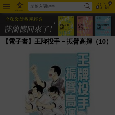
0
【電子書】王牌投手－振臂高揮（10）