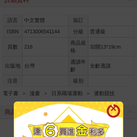
詳細資料
語言
中文繁體
裝訂
ISBN
4713006541144
分級
普通級
商品規
頁數
216
32開13*19cm
格
適讀年
出版地
台灣
全齡適讀
齡
注音
級別
電子書
＞
漫畫
＞
日系職場運動
＞
運動競技
商品評價
寫評價