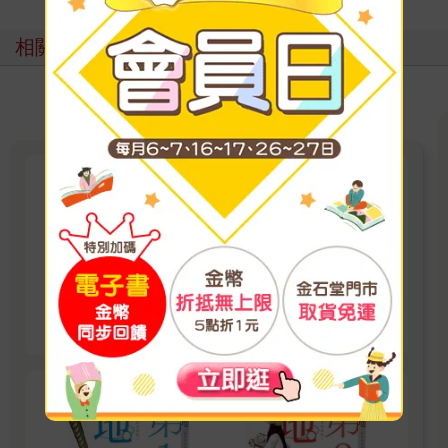
相關主題
地。—關於地球的運動—
打開之前沒想過會這麼好看，Netflix隱藏的動畫
神片原作✨《寄生獸》作者岩明均大讚：「從作
品感受到作者貨真價實的才能」。
看更多