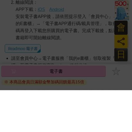
離線閱讀：
APP下載：
iOS
Android
安裝電子書APP後，請依照提示登入「會員中心」→「我
的E書櫃」→「電子書APP通行碼/載具管理」，取得通行
會
碼再登入下載您所購買的電子書。完成下載後，點選任一
書籍即可開始離線閱讀。
員
日
請至會員中心→電子書服務「我的e書櫃」領取複製『兌換
碼』至電子書服務商Readmoo進行兌換。
電子書
退換貨須知：
※ 本商品會員日滿額金幣加碼回饋最高15倍
因版權保護，您在金石堂所購買的電子書僅能以金石堂專屬
的閱讀軟體開啟閱讀，無法以其他閱讀器或直接下載檔案。
依據「消費者保護法」第19條及行政院消費者保護處公告之
「通訊交易解除權合理例外情事適用準則」，非以有形媒介
提供之數位內容或一經提供即為完成之線上服務，經消費者
事先同意始提供。（如：電子書、電子雜誌、下載版軟體、
虛擬商品…等），
不受「網購服務需提供七日鑑賞期」的限
制
。為維護您的權益，建議您先使用「試閱」功能後再付款