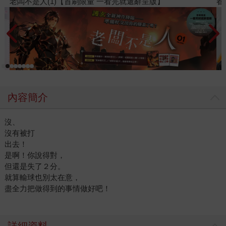
老闆不是人(1)【首刷限量 一看完就遞辭呈版】
春
內容簡介
沒、
沒有被打
出去！
是啊！你說得對，
但還是失了２分。
就算輸球也別太在意，
盡全力把做得到的事情做好吧！