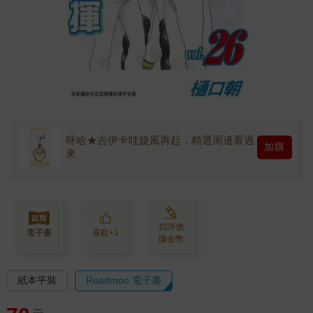
呀哈★吉伊卡哇旋風再起，精選周邊看過
加購
來
寫評價
電子書
喜歡+1
賺金幣
紙本平裝
Readmoo 電子書