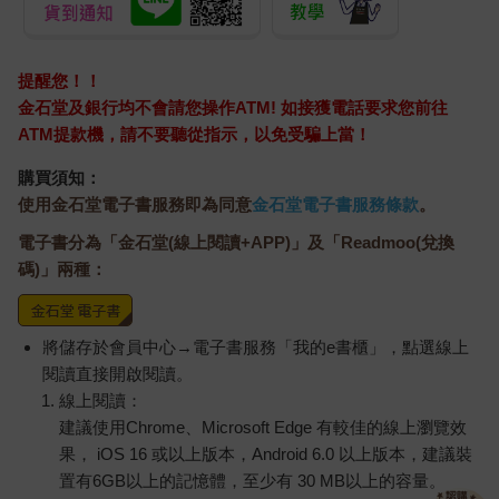
提醒您！！
金石堂及銀行均不會請您操作ATM! 如接獲電話要求您前往
ATM提款機，請不要聽從指示，以免受騙上當！
購買須知：
使用金石堂電子書服務即為同意
金石堂電子書服務條款
。
電子書分為「金石堂(線上閱讀+APP)」及「Readmoo(兌換
碼)」兩種：
將儲存於會員中心→電子書服務「我的e書櫃」，點選線上
閱讀直接開啟閱讀。
線上閱讀：
建議使用Chrome、Microsoft Edge 有較佳的線上瀏覽效
果， iOS 16 或以上版本，Android 6.0 以上版本，建議裝
置有6GB以上的記憶體，至少有 30 MB以上的容量。