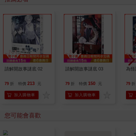
請解開故事謎底 02
請解開故事謎底 03
為怪
213
150
79
折
特價
元
79
折
特價
元
79
折
加入購物車
加入購物車
您可能會喜歡