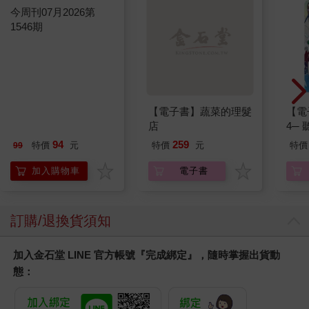
今周刊07月2026第
【電子書】蔬菜的理髮
【電
1546期
店
4─
期挑
94
259
特價
元
特價
元
特價
99
加入購物車
電子書
訂購/退換貨須知
加入金石堂 LINE 官方帳號『完成綁定』，隨時掌握出貨動
態：