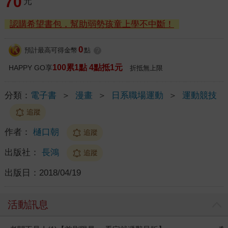
70
元
認購希望書包，幫助弱勢孩童上學不中斷！
0
預計最高可得金幣
點
?
100累1點 4點抵1元
HAPPY GO享
折抵無上限
分類：
電子書
＞
漫畫
＞
日系職場運動
＞
運動競技
追蹤
作者：
樋口朝
追蹤
出版社：
長鴻
追蹤
出版日：
2018/04/19
活動訊息