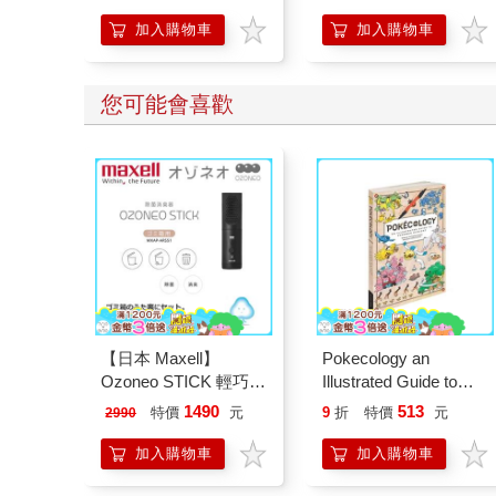
加入購物車
加入購物車
您可能會喜歡
【日本 Maxell】
Pokecology an
Ozoneo STICK 輕巧型
Illustrated Guide to
除菌消臭器－垃圾箱用
Pokemon Ecology
1490
513
特價
元
9
折
特價
元
2990
MXAP－ARS51
(Pokemon Pikachu
Press)
加入購物車
加入購物車