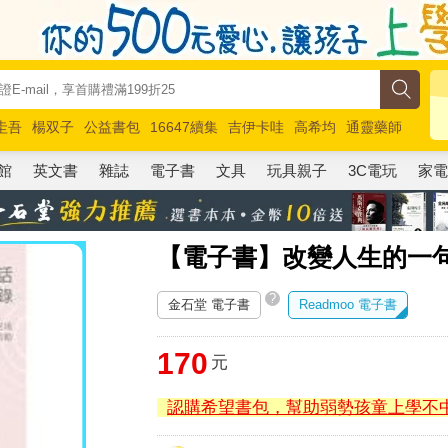
圭吾
楊双子
公益書包
16647續集
吉伊卡哇
高希均
通靈藥師
路邊攤新作
馬斯克
玩具總動員5
超慢跑
館
英文書
雜誌
電子書
文具
玩具親子
3C電玩
家
【電子書】改變人生的一
?
金石堂 電子書
Readmoo 電子書
170
元
認購希望書包，幫助弱勢孩童上學不