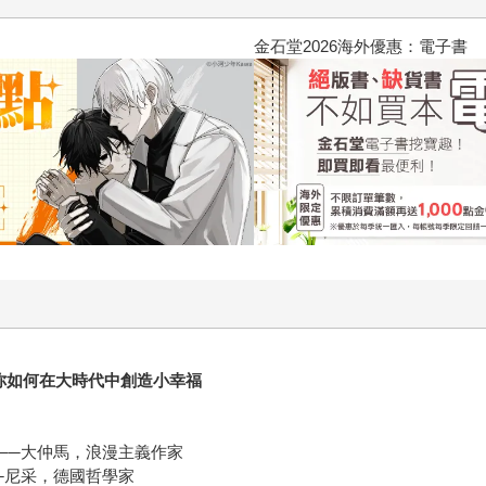
2026金石堂暑假漫博〈你好，我
你如何在大時代中創造小幸福
──大仲馬，浪漫主義作家
─尼采，德國哲學家