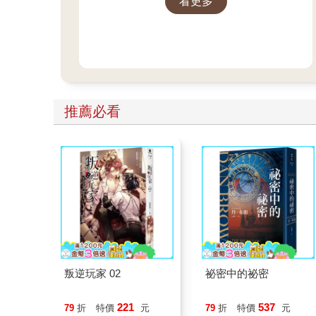
看更多
本書。 ──蔡康永
推薦必看
叛逆玩家 02
祕密中的祕密
221
537
79
折
特價
元
79
折
特價
元