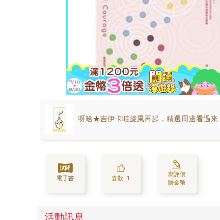
呀哈★吉伊卡哇旋風再起，精選周邊看過來
寫評價
電子書
喜歡+1
賺金幣
活動訊息