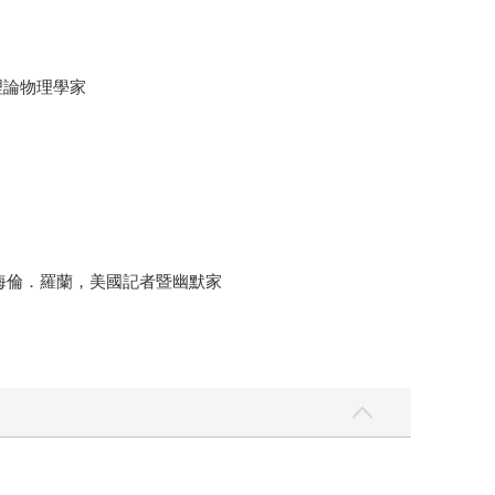
理論物理學家
海倫．羅蘭，美國記者暨幽默家