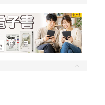
吃一點〉第二波
金石堂2026海