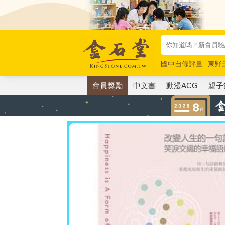
國中自修評量
東野
唯紅花綻放
奧德賽
會員獎勵
中文書
動漫ACG
親子