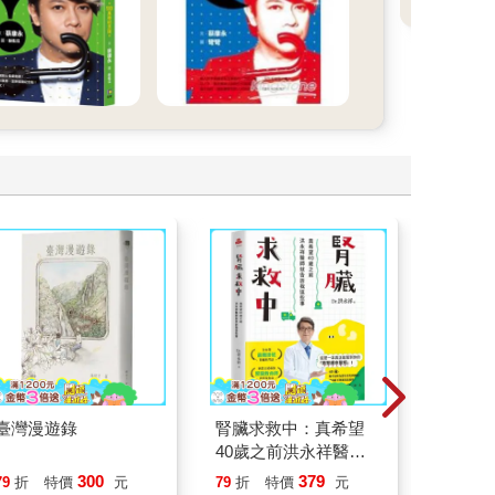
T
臺灣漫遊錄
腎臟求救中：真希望
底層邏
40歲之前洪永祥醫師
界的底
就告訴我這些事
300
379
79
折
特價
元
79
折
特價
元
79
折