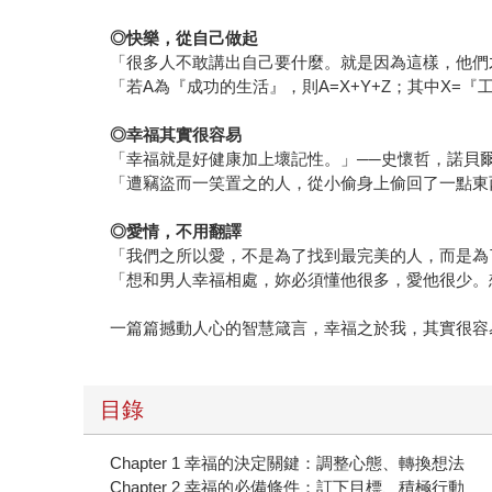
◎快樂，從自己做起
「很多人不敢講出自己要什麼。就是因為這樣，他們
「若A為『成功的生活』，則A=X+Y+Z；其中X=
◎幸福其實很容易
「幸福就是好健康加上壞記性。」──史懷哲，諾貝
「遭竊盜而一笑置之的人，從小偷身上偷回了一點東
◎愛情，不用翻譯
「我們之所以愛，不是為了找到最完美的人，而是為
「想和男人幸福相處，妳必須懂他很多，愛他很少。
一篇篇撼動人心的智慧箴言，幸福之於我，其實很容
目錄
Chapter 1 幸福的決定關鍵：調整心態、轉換想法
Chapter 2 幸福的必備條件：訂下目標、積極行動