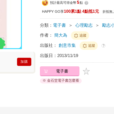
5
預計最高可得金幣
點
?
100累1點 4點抵1元
HAPPY GO享
折抵無
分類：
電子書
＞
心理勵志
＞
勵志
作者：
簡大為
追蹤
出版社：
創意市集
追蹤
?
出版日：
2013/11/19
加購
電子書
※ 金石堂電子書怎麼看