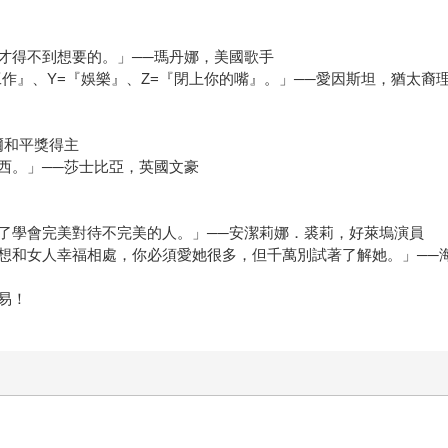
才得不到想要的。」──瑪丹娜，美國歌手
『工作』、Y=『娛樂』、Z=『閉上你的嘴』。」──愛因斯坦，猶太裔
爾和平獎得主
西。」──莎士比亞，英國文豪
了學會完美對待不完美的人。」──安潔莉娜．裘莉，好萊塢演員
想和女人幸福相處，你必須愛她很多，但千萬別試著了解她。」──
易！