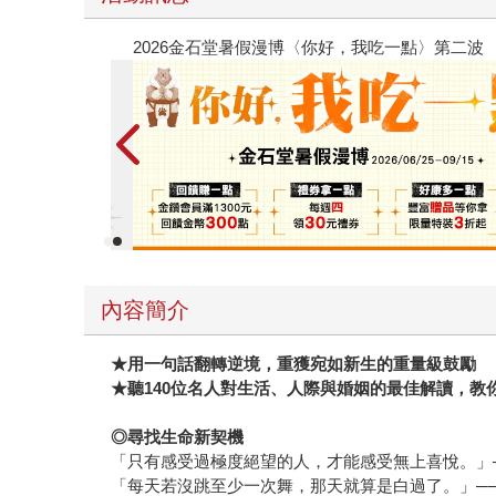
春光ｘ奇幻基地｜全書系展
內容簡介
★用一句話翻轉逆境，重獲宛如新生的重量級鼓勵
★聽140位名人對生活、人際與婚姻的最佳解讀，教
◎尋找生命新契機
「只有感受過極度絕望的人，才能感受無上喜悅。」
「每天若沒跳至少一次舞，那天就算是白過了。」─