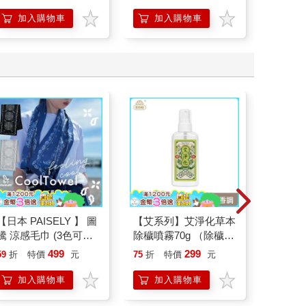
加入購物車
加入購物車
加
【日本 PAISELY 】 圖
【艾系列】艾淨化草本
幸運雜誌
騰 涼感毛巾 (3色可選)
除穢噴霧70g （除穢/
195期
涼感毛巾 涼感巾 冰涼
平安/淨化/艾草/芙蓉/
499
299
59
折
特價
元
75
折
特價
元
特
180
巾 日本涼感毛巾 運動
抹草） 此為單瓶賣場
毛巾
另有多瓶組優惠賣場
加入購物車
加入購物車
加