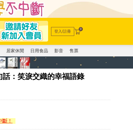
0
登入/註冊
電
居家休閒
日用食品
影音
售票
句話：笑淚交織的幸福語錄
中斷！