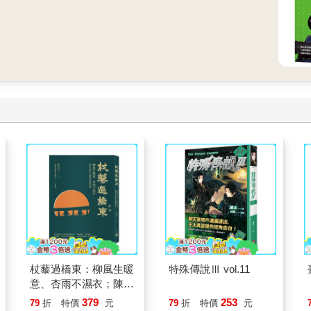
杖藜過橋東：柳風生暖
特殊傳說Ⅲ vol.11
意、杏雨不濕衣；陳亮
恭談以心轉境的適齡漫
379
253
79
折
特價
元
79
折
特價
元