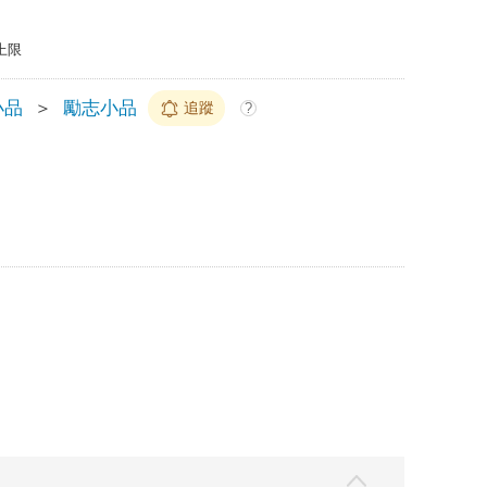
上限
小品
＞
勵志小品
追蹤
?