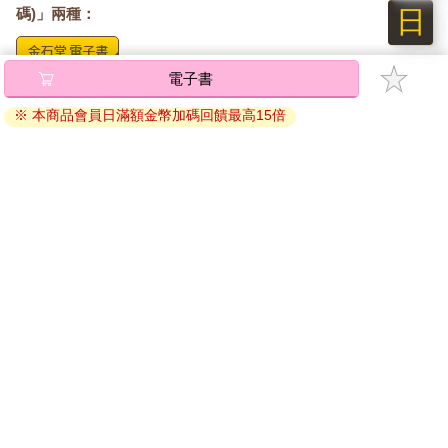
日
碼)」兩種：
將儲存於會員中心→電子書服務「我的e書櫃」，點選線上
閱讀直接開啟閱讀。
線上閱讀：
建議使用Chrome、Microsoft Edge 有較佳的線上瀏覽效
果， iOS 16 或以上版本，Android 6.0 以上版本，建議裝
置有6GB以上的記憶體，至少有 30 MB以上的容量。
離線閱讀：
APP下載：
iOS
Android
安裝電子書APP後，請依照提示登入「會員中心」→「我
的E書櫃」→「電子書APP通行碼/載具管理」，取得通行
碼再登入下載您所購買的電子書。完成下載後，點選任一
書籍即可開始離線閱讀。
請至會員中心→電子書服務「我的e書櫃」領取複製『兌換
碼』至電子書服務商Readmoo進行兌換。