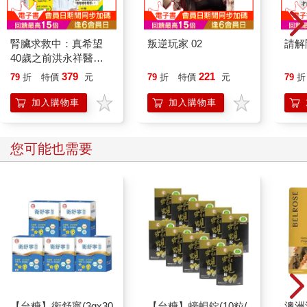
腎臟求救中：真希望
叛逆玩家 02
請解
40歲之前洪永祥醫師
就告訴我這些事
379
221
79
折
特價
元
79
折
特價
元
79
折
加入購物車
加入購物車
您可能也需要
【台糖】衛舒寧(3gx30
【台糖】蠔蜆錠(10粒/
澳洲澳