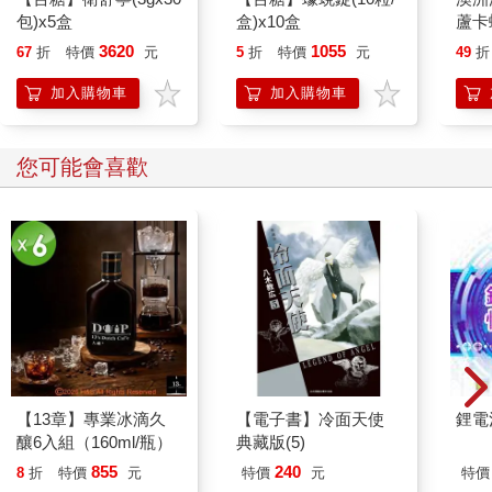
包)x5盒
盒)x10盒
蘆卡
入組 
3620
1055
67
折
特價
元
5
折
特價
元
49
折
加入購物車
加入購物車
您可能會喜歡
【13章】專業冰滴久
【電子書】冷面天使
鋰電
釀6入組（160ml/瓶）
典藏版(5)
855
240
8
折
特價
元
特價
元
特價