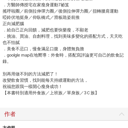
．方醫師傳授宅在家瘦身運動7祕笈
搖呼啦圈／前側拉伸彈力圈／後側拉伸彈力圈／扭轉腰肩運動
啞鈴伏地挺身／仰臥橋式／滑板跪姿前推
正向減肥腦
．給自己正向回饋，減肥也要快樂瘦，不顯老
．挑油、買油、自創料理，找到美味多變化的搭配方式，天天吃
也不怕膩
．美食不忌口，慢食滿足口腹，身體無負擔
．goolgle map在地嚮導：外食時，搭配寫評論更可自己的飲食記
錄。
別再用做不到的方法減肥了！
改變飲食習慣，找到能每天持續運動的方法，
祝福您跟我一樣開心瘦身成功！
【本書特別適用外食族／上班族／單身族／3Ｃ族】
作者
方俊凱