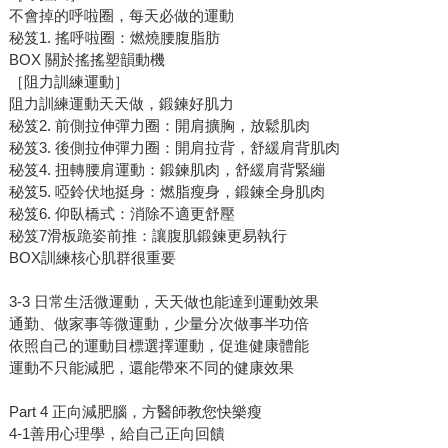
不會掉的呼啦圈，每天必做的運動
秘笈1. 搖呼啦圈：燃燒腰腹脂肪
BOX 關於搖搖塑韻動機
［阻力訓練運動］
阻力訓練運動天天做，鍛鍊好肌力
秘笈2. 前側拉伸彈力圈：開肩擴胸，放鬆肌肉
秘笈3. 後側拉伸彈力圈：開肩拉背，舒緩肩背肌肉
秘笈4. 扭轉腰肩運動：鍛鍊肌肉，舒緩肩背緊繃
秘笈5. 啞鈴伏地挺身：燃脂瘦身，鍛鍊全身肌肉
秘笈6. 仰臥橋式：消除不適更舒壓
秘笈7滑板跪姿前推：讓腹肌鍛鍊更易執行
BOX訓練核心肌群很重要
3-3 日常生活微運動，天天做也能達到運動效果
通勤、做家事等微運動，少量分次做事半功倍
依照自己的運動目標選擇運動，促進健康體能
運動不只能減肥，還能帶來不同的健康效果
Part 4 正向減肥腦，方醫師教您快樂瘦
4-1善用心理學，給自己正向回饋