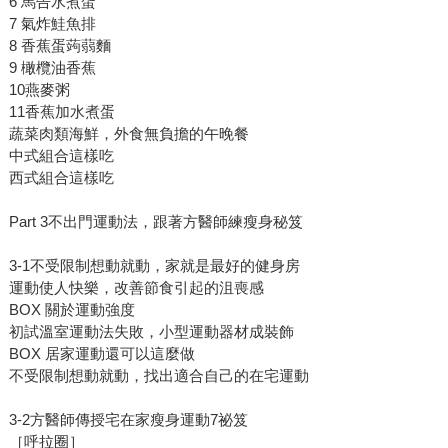
6 馬告水煮蛋
7 氣炸鮭魚排
8 香蕉蛋蒟蒻麵
9 橄欖油香蕉
10燕麥粥
11香蕉加水煮蛋
蔬菜肉類海鮮，外食無負擔的午晚餐
中式組合這樣吃
西式組合這樣吃
Part 3不出門運動法，跟著方醫師練瘦身秘笈
3-1不受限制想動就動，家就是最好的健身房
運動使人快樂，改善節食引起的沮喪感
BOX 關於運動強度
初試溫室運動法失敗，小型運動器材成裝飾
BOX 居家運動還可以這麼做
不受限制想動就動，找出適合自己的在宅運動
3-2方醫師傳授宅在家瘦身運動7祕笈
［呼拉圈］