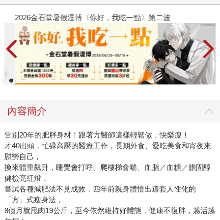
2026金石堂暑假漫博〈你好，我吃一點〉第二波
金
內容簡介
告別20年的肥胖身材！跟著方醫師這樣輕鬆做，快樂瘦！
才40出頭，忙碌高壓的醫療工作，長期外食、愛吃美食和宵夜來
慰勞自己，
換來體重飆升，睡覺會打呼、爬樓梯會喘、血脂／血糖／膽固醇
健檢亮紅燈，
嘗試各種減肥法不見成效，四年前親身體悟出這套人性化的
「方」式瘦身法，
8個月就甩肉19公斤，至今依然維持好體態，健康不復胖，越活越