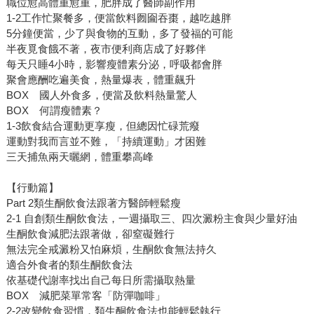
職位愈高體重愈重，肥胖成了醫師副作用
1-2工作忙聚餐多，便當飲料囫圇吞棗，越吃越胖
5分鐘便當，少了與食物的互動，多了發福的可能
半夜覓食餓不著，夜市便利商店成了好夥伴
每天只睡4小時，影響瘦體素分泌，呼吸都會胖
聚會應酬吃遍美食，熱量爆表，體重飆升
BOX 國人外食多，便當及飲料熱量驚人
BOX 何謂瘦體素？
1-3飲食結合運動更享瘦，但總因忙碌荒癈
運動對我而言並不難，「持續運動」才困難
三天捕魚兩天曬網，體重攀高峰
【行動篇】
Part 2類生酮飲食法跟著方醫師輕鬆瘦
2-1 自創類生酮飲食法，一週攝取三、四次澱粉主食與少量好油
生酮飲食減肥法跟著做，卻窒礙難行
無法完全戒澱粉又怕麻煩，生酮飲食無法持久
適合外食者的類生酮飲食法
依基礎代謝率找出自己每日所需攝取熱量
BOX 減肥菜單常客「防彈咖啡」
2-2改變飲食習慣，類生酮飲食法也能輕鬆執行