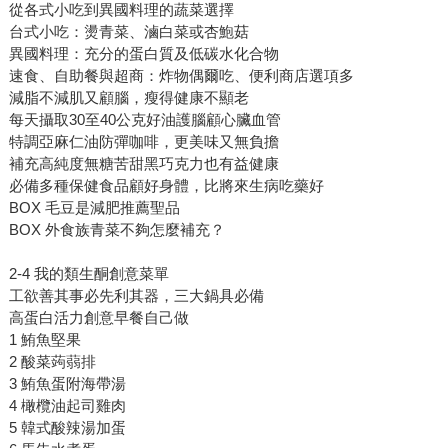
從各式小吃到異國料理的蔬菜選擇
台式小吃：燙青菜、滷白菜或杏鮑菇
異國料理：充分的蛋白質及低碳水化合物
速食、自助餐與超商：炸物偶爾吃、便利商店選項多
減脂不減肌又顧腦，瘦得健康不顯老
每天攝取30至40公克好油護腦顧心臟血管
特調亞麻仁油防彈咖啡，更美味又無負擔
補充高純度無糖苦甜黑巧克力也有益健康
必備多種保健食品顧好身體，比將來生病吃藥好
BOX 毛豆是減肥推薦聖品
BOX 外食族青菜不夠怎麼補充？
2-4 我的類生酮創意菜單
工欲善其事必先利其器，三大鍋具必備
高蛋白活力創意早餐自己做
1 鮪魚堅果
2 酸菜蒟蒻排
3 鮪魚蛋附海帶湯
4 橄欖油起司雞肉
5 韓式酸辣湯加蛋