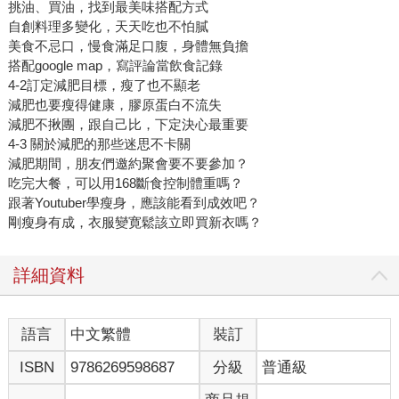
挑油、買油，找到最美味搭配方式
自創料理多變化，天天吃也不怕膩
美食不忌口，慢食滿足口腹，身體無負擔
搭配google map，寫評論當飲食記錄
4-2訂定減肥目標，瘦了也不顯老
減肥也要瘦得健康，膠原蛋白不流失
減肥不揪團，跟自己比，下定決心最重要
4-3 關於減肥的那些迷思不卡關
減肥期間，朋友們邀約聚會要不要參加？
吃完大餐，可以用168斷食控制體重嗎？
跟著Youtuber學瘦身，應該能看到成效吧？
剛瘦身有成，衣服變寛鬆該立即買新衣嗎？
詳細資料
語言
中文繁體
裝訂
ISBN
9786269598687
分級
普通級