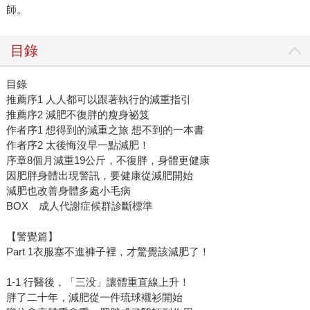
師。
目錄
目錄
推薦序1 人人都可以跟著執行的減重指引
推薦序2 減肥不復胖的瘦身祕笈
作者序1 想得到的減重之旅 想不到的一本書
作者序2 太後悔沒早一點減肥！
序章8個月減重19公斤，不復胖，身體更健康
因肥胖身體出現警訊，要健康從減肥開始
減肥也改善身體多處小毛病
BOX 成人代謝症候群診斷標準
【警覺篇】
Part 1衣服塞不進褲子裡，才驚覺該減肥了！
1-1 行醫後，「三没」讓體重直線上升！
胖了二十年，減肥從一件琉球襯衫開始