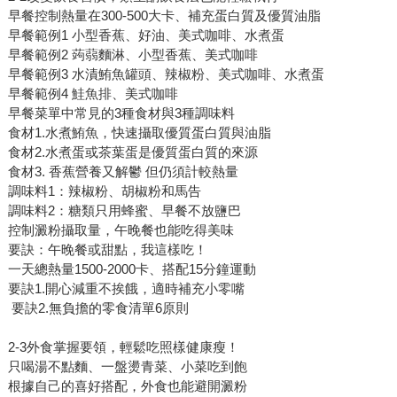
早餐控制熱量在300-500大卡、補充蛋白質及優質油脂
早餐範例1 小型香蕉、好油、美式咖啡、水煮蛋
早餐範例2 蒟蒻麵淋、小型香蕉、美式咖啡
早餐範例3 水漬鮪魚罐頭、辣椒粉、美式咖啡、水煮蛋
早餐範例4 鮭魚排、美式咖啡
早餐菜單中常見的3種食材與3種調味料
食材1.水煮鮪魚，快速攝取優質蛋白質與油脂
食材2.水煮蛋或茶葉蛋是優質蛋白質的來源
食材3. 香蕉營養又解鬱 但仍須計較熱量
調味料1：辣椒粉、胡椒粉和馬告
調味料2：糖類只用蜂蜜、早餐不放鹽巴
控制澱粉攝取量，午晚餐也能吃得美味
要訣：午晚餐或甜點，我這樣吃！
一天總熱量1500-2000卡、搭配15分鐘運動
要訣1.開心減重不挨餓，適時補充小零嘴
要訣2.無負擔的零食清單6原則
2-3外食掌握要領，輕鬆吃照樣健康瘦！
只喝湯不點麵、一盤燙青菜、小菜吃到飽
根據自己的喜好搭配，外食也能避開澱粉