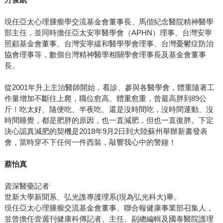
現任亞太心理腫瘤學交流基金會董事長、馬偕紀念醫院精神醫學
部主任，並同時擔任亞太安寧醫學會（APHN）理事、台灣安寧
照顧基金會董事、台灣安寧緩和醫學學會理事、台灣憂鬱症防治
協會理事等，數個台灣精神醫學相關學會理事長及基金會董事
長。
從2001年升上主治醫師開始，看診、參與各醫學會，體重隨著工
作量增加不斷往上爬，職位愈高、體重愈重，曾最高胖到89公
斤！吃太好、隨便吃、半夜吃、還是沒時間吃，沒時間運動、沒
時間睡覺，都是肥胖的原因，也一直減肥，但也一直復胖。下定
決心認真減肥的契機是2018年9月2日到大陸蘇州舉辦新書發表
會，當時穿不下任何一件西裝，敲響我心中的警鐘！
蔡怡真
資深醫藥記者
世新大學新聞系、弘光謢專護理系(現為弘光科大)畢。
現任亞太心理腫瘤交流基金會董事、聯合報健康事業部召集人，
並曾擔任壹週刊健康科傳記者、主任、副總編輯及國泰醫院護理