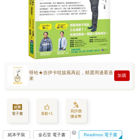
呀哈★吉伊卡哇旋風再起，精選周邊看過
加購
來
寫評價
電子書
喜歡+1
賺金幣
?
紙本平裝
金石堂 電子書
Readmoo 電子書