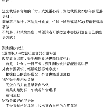
年輕！
這套我親身實驗的「方」式減重心得，幫助我擺脫20餘年的肥胖
身材，
簡單容易執行，不論是外食族、忙碌上班族或是3C族都能輕鬆跟
著做！
不想胖，那就快樂瘦，希望讀者可以從這本書找到適合自己的瘦
身方式！
類生酮飲食法
1週攝取3~4次澱粉主食與少量好油
改變飲食習慣，類生酮飲食法也能輕鬆執行
．自煮、外食，一日三餐，類生酮飲食法都能輕鬆執行
外食掌握要領，輕鬆吃照樣健康瘦！
．根據自己的喜好搭配，外食也能避開澱粉
我的類生酮創意菜單
．高蛋白活力創意早餐自己做
．蔬菜肉類海鮮，午晚餐外食選擇
．在宅運動
家就是最好的健身房
．不受限制想動就動，找出適合自己的在宅運動