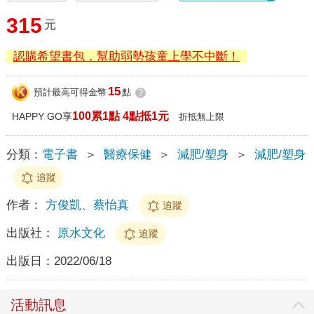
315
元
認購希望書包，幫助弱勢孩童上學不中斷！
15
預計最高可得金幣
點
?
100累1點 4點抵1元
HAPPY GO享
折抵無上限
分類：
電子書
＞
醫療保健
＞
減肥/塑身
＞
減肥/塑身
追蹤
作者：
方俊凱、蔡怡真
追蹤
出版社：
原水文化
追蹤
出版日：
2022/06/18
活動訊息