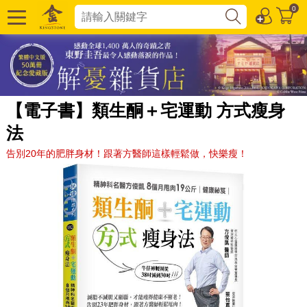
0
【電子書】類生酮＋宅運動 方式瘦身
法
告別20年的肥胖身材！跟著方醫師這樣輕鬆做，快樂瘦！