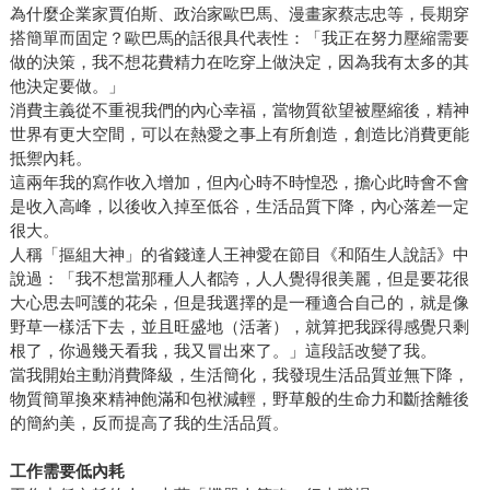
為什麼企業家賈伯斯、政治家歐巴馬、漫畫家蔡志忠等，長期穿
搭簡單而固定？歐巴馬的話很具代表性：「我正在努力壓縮需要
做的決策，我不想花費精力在吃穿上做決定，因為我有太多的其
他決定要做。」
消費主義從不重視我們的內心幸福，當物質欲望被壓縮後，精神
世界有更大空間，可以在熱愛之事上有所創造，創造比消費更能
抵禦內耗。
這兩年我的寫作收入增加，但內心時不時惶恐，擔心此時會不會
是收入高峰，以後收入掉至低谷，生活品質下降，內心落差一定
很大。
人稱「摳組大神」的省錢達人王神愛在節目《和陌生人說話》中
說過：「我不想當那種人人都誇，人人覺得很美麗，但是要花很
大心思去呵護的花朵，但是我選擇的是一種適合自己的，就是像
野草一樣活下去，並且旺盛地（活著），就算把我踩得感覺只剩
根了，你過幾天看我，我又冒出來了。」這段話改變了我。
當我開始主動消費降級，生活簡化，我發現生活品質並無下降，
物質簡單換來精神飽滿和包袱減輕，野草般的生命力和斷捨離後
的簡約美，反而提高了我的生活品質。
工作需要低內耗