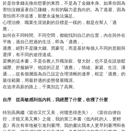
於是你拿錢去換你想要的東西，不是為了金錢本身。如果你因為
害怕沒錢逼著自己賺錢，向前的驅力是負向的。為了逃避、因為
害怕而不停追逐，那麼永遠無法滿足。
心理治療、職業生涯規劃的目標是一樣的，都是在幫人「適
應」。
如何在不同時間、不同空間，都能找到自己的位置，內在與外在
平衡，過自己想過的生活，即為「適應」。
適應，絕對不是賺大錢、買豪宅，而是基於每個人不同的意願與
選擇，有不同的途徑達成。
梁爽的這本書，不是在教人升職加薪、發大財，也不是在談放鬆
減壓、舒服躺平。他談的正是「適應」，情緒、家庭、生活、溝
通……從各個層面為自己設定合理清晰的邊界，框定「適應」的
最佳範圍，用最舒適的姿態發展職涯。
在追求高薪的路上，千萬別忘了高興。
自序 從高敏感到低內耗，我經歷了什麼，收穫了什麼
特別高興繼《當你又忙又美，何懼患得患失》、《當你自律自
控，才能又美又爽》之後，我的第三本書《低內耗的人，更輕
盈》再次有幸地被引進到臺灣。我的書比我本人更早到臺灣和各