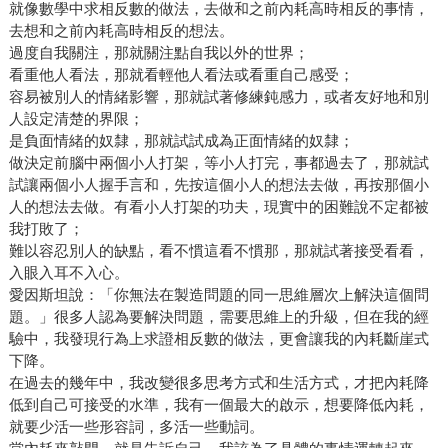
就像數學中求相反數的做法，去做和之前內耗高時相反的事情，
去想和之前內耗高時相反的想法。
過度自我關注，那就關注點自我以外的世界；
看重他人看法，那就看輕他人看法或看重自己感受；
容易被別人的情緒影響，那就試著修練鈍感力，或者友好地和別
人設定清楚的界限；
是負面情緒的奴隸，那就試試成為正面情緒的奴隸；
做決定前腦中兩個小人打架，等小人打完，事都過去了，那就試
試讓兩個小人握手言和，先按這個小人的想法去做，再按那個小
人的想法去做。有看小人打架的功夫，現實中的困難說不定都被
我打敗了；
難以容忍別人的缺點，看不慣這看不慣那，那就試著接受看看，
入眼入耳不入心。
愛因斯坦說：「你無法在製造問題的同一思維層次上解決這個問
題。」很多人認為要解決問題，需要思維上的升級，但在我的經
驗中，我發現行為上求證相反數的做法，更會讓我的內耗斷崖式
下降。
在過去的幾年中，我改變很多思考方式和生活方式，才把內耗降
低到自己可接受的水準，我有一個最大的啟示，想要降低內耗，
就要少活一些形容詞，多活一些動詞。