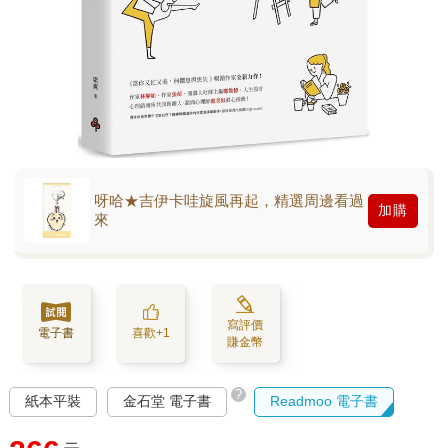
呀哈★吉伊卡哇旋風再起，精選周邊看過
加購
來
寫評價
電子書
喜歡+1
賺金幣
?
紙本平裝
金石堂 電子書
Readmoo 電子書