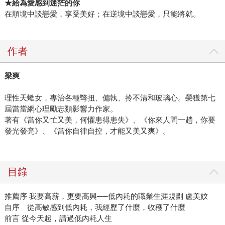
★
給為愛感到迷茫的你
在順境中談戀愛，享受美好；在逆境中談戀愛，只能將就。
作者
梁爽
理性天蠍女，專治各種彆扭、偏執、拎不清和玻璃心。榮獲第七
屆當當網心理勵志類影響力作家。
著有《當你又忙又美，何懼患得患失》、《你來人間一趟，你要
發光發亮》、《當你自律自控，才能又美又爽》。
目錄
推薦序 我要高薪，更要高興──低內耗的職業生涯規劃 盧美妏
自序 從高敏感到低內耗，我經歷了什麼，收穫了什麼
前言 從今天起，請過低內耗人生