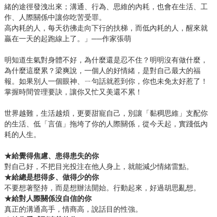
緒的途徑發洩出來；溝通、行為、思維的內耗，也會在生活、工
作、人際關係中讓你吃苦受罪。
高內耗的人，每天彷彿走向下行的扶梯，而低內耗的人，醒來就
贏在一天的起跑線上了。」──作家張萌
明知道生氣對身體不好，為什麼還是忍不住？明明沒有做什麼，
為什麼這麼累？梁爽說，一個人的好情緒，是對自己最大的福
報。如果別人一個眼神、ㄧ句話就惹到你，你也未免太好惹了！
掌握時間管理要訣，讓你又忙又美還不累！
世界越難，生活越煩，更要甜寵自己，別讓「黏稠思維」支配你
的生活、低「言值」拖垮了你的人際關係，從今天起，實踐低內
耗的人生。
★
給覺得焦慮、患得患失的你
對自己好，不把目光投注在他人身上，就能減少情緒雷點。
★
給總是想得多、做得少的你
不要想著堅持，而是想辦法開始。行動起來，好過胡思亂想。
★
給對人際關係沒自信的你
真正的溝通高手，情商高，說話目的性強。