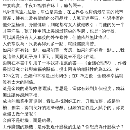
午宴晚宴。半夜12點躺在床上，痛苦襲來。
H身價高達九位數，單位是美金，在世界各地房價最昂貴的城市
置產，擁有非常有價值的公司品牌，人脈直達宇宙。年過半百的
他外型極佳、身體健康，到處都有女人被他吸引；而他的另一半
才華洋溢，孩子剛申請上美國最頂尖的學府，也是H的母校。
可以說是擁有人人稱羨的外在條件，但他依然無比痛苦。
人們常以為：只要再得到多一點，就能擺脫痛苦。
如果能再有錢一點、如果能買一套房、如果能再好看一點……我
從這些人間鉅子身上看到，問題從來不是出在這。
梁爽在本書中引用了一本我常推薦的書──《金錢心理學》，作者
長期研究金錢與幸福的關係，提出兩者的相關性約為0.25。在
0.25之前，金錢和幸福是正比關係；在0.25之後，金錢和幸福就
沒有太大的關係。
這是金錢的邊際效應遞減。意思是，當你有錢到某個程度，錢就
無法讓你感到幸福。
成功的職業生涯規劃，看似是找到好工作、升職加薪，或是跳
槽、創業，得到良好的經濟報酬。但錢的意義是人賦予的，你要
拿錢去做什麼呢？
金錢不是動機，而是結果。
工作賺錢的動機，是你想過什麼樣的生活？你想成為什麼樣子？