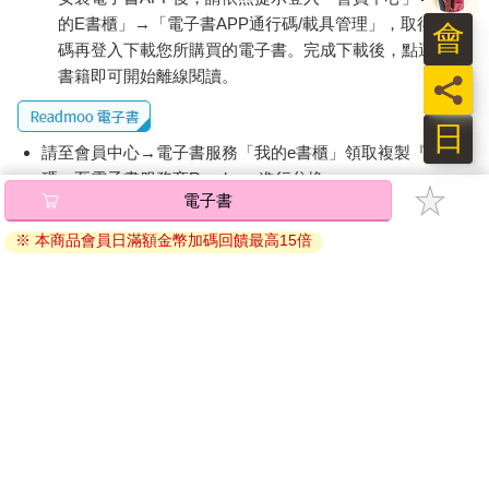
的E書櫃」→「電子書APP通行碼/載具管理」，取得通行
會
碼再登入下載您所購買的電子書。完成下載後，點選任一
書籍即可開始離線閱讀。
員
日
請至會員中心→電子書服務「我的e書櫃」領取複製『兌換
碼』至電子書服務商Readmoo進行兌換。
電子書
退換貨須知：
※ 本商品會員日滿額金幣加碼回饋最高15倍
因版權保護，您在金石堂所購買的電子書僅能以金石堂專屬
的閱讀軟體開啟閱讀，無法以其他閱讀器或直接下載檔案。
依據「消費者保護法」第19條及行政院消費者保護處公告之
「通訊交易解除權合理例外情事適用準則」，非以有形媒介
提供之數位內容或一經提供即為完成之線上服務，經消費者
事先同意始提供。（如：電子書、電子雜誌、下載版軟體、
虛擬商品…等），
不受「網購服務需提供七日鑑賞期」的限
制
。為維護您的權益，建議您先使用「試閱」功能後再付款
購買。