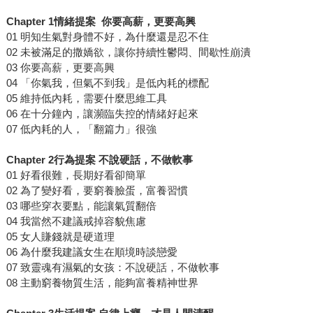
Chapter 1情緒提案 你要高薪，更要高興
01 明知生氣對身體不好，為什麼還是忍不住
02 未被滿足的撒嬌欲，讓你持續性鬱悶、間歇性崩潰
03 你要高薪，更要高興
04 「你氣我，但氣不到我」是低內耗的標配
05 維持低內耗，需要什麼思維工具
06 在十分鐘內，讓瀕臨失控的情緒好起來
07 低內耗的人，「翻篇力」很強
Chapter 2行為提案 不說硬話，不做軟事
01 好看很難，長期好看卻簡單
02 為了變好看，要窮養臉蛋，富養習慣
03 哪些穿衣要點，能讓氣質翻倍
04 我當然不建議戒掉容貌焦慮
05 女人賺錢就是硬道理
06 為什麼我建議女生在順境時談戀愛
07 致靈魂有濕氣的女孩：不說硬話，不做軟事
08 主動窮養物質生活，能夠富養精神世界