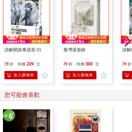
請解開故事謎底 01
臺灣漫遊錄
請解
229
300
79
折
特價
元
79
折
特價
元
79
折
加入購物車
加入購物車
您可能會喜歡