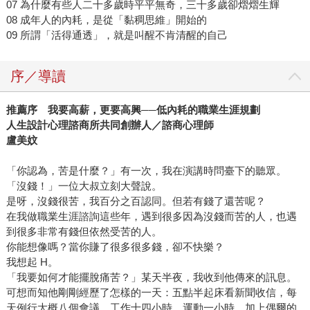
07 為什麼有些人二十多歲時平平無奇，三十多歲卻熠熠生輝
08 成年人的內耗，是從「黏稠思維」開始的
09 所謂「活得通透」，就是叫醒不肯清醒的自己
序／導讀
推薦序 我要高薪，更要高興──低內耗的職業生涯規劃
人生設計心理諮商所共同創辦人／諮商心理師
盧美妏
「你認為，苦是什麼？」有一次，我在演講時問臺下的聽眾。
「沒錢！」一位大叔立刻大聲說。
是呀，沒錢很苦，我百分之百認同。但若有錢了還苦呢？
在我做職業生涯諮詢這些年，遇到很多因為沒錢而苦的人，也遇
到很多非常有錢但依然受苦的人。
你能想像嗎？當你賺了很多很多錢，卻不快樂？
我想起 H。
「我要如何才能擺脫痛苦？」某天半夜，我收到他傳來的訊息。
可想而知他剛剛經歷了怎樣的一天：五點半起床看新聞收信，每
天例行大概八個會議，工作十四小時、運動一小時，加上偶爾的