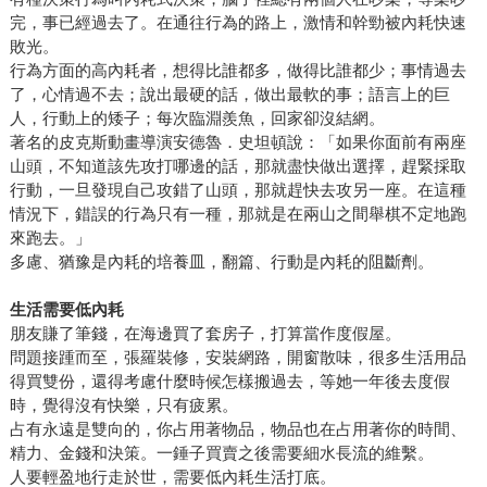
完，事已經過去了。在通往行為的路上，激情和幹勁被內耗快速
敗光。
行為方面的高內耗者，想得比誰都多，做得比誰都少；事情過去
了，心情過不去；說出最硬的話，做出最軟的事；語言上的巨
人，行動上的矮子；每次臨淵羨魚，回家卻沒結網。
著名的皮克斯動畫導演安德魯．史坦頓說：「如果你面前有兩座
山頭，不知道該先攻打哪邊的話，那就盡快做出選擇，趕緊採取
行動，一旦發現自己攻錯了山頭，那就趕快去攻另一座。在這種
情況下，錯誤的行為只有一種，那就是在兩山之間舉棋不定地跑
來跑去。」
多慮、猶豫是內耗的培養皿，翻篇、行動是內耗的阻斷劑。
生活需要低內耗
朋友賺了筆錢，在海邊買了套房子，打算當作度假屋。
問題接踵而至，張羅裝修，安裝網路，開窗散味，很多生活用品
得買雙份，還得考慮什麼時候怎樣搬過去，等她一年後去度假
時，覺得沒有快樂，只有疲累。
占有永遠是雙向的，你占用著物品，物品也在占用著你的時間、
精力、金錢和決策。一錘子買賣之後需要細水長流的維繫。
人要輕盈地行走於世，需要低內耗生活打底。