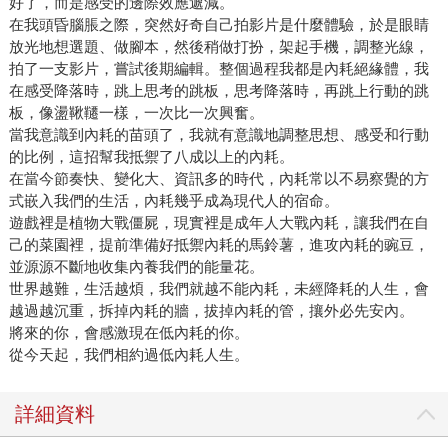
好了，而是感受的邊際效應遞減。
在我頭昏腦脹之際，突然好奇自己拍影片是什麼體驗，於是眼睛
放光地想選題、做腳本，然後稍做打扮，架起手機，調整光線，
拍了一支影片，嘗試後期編輯。整個過程我都是內耗絕緣體，我
在感受降落時，跳上思考的跳板，思考降落時，再跳上行動的跳
板，像盪鞦韆一樣，一次比一次興奮。
當我意識到內耗的苗頭了，我就有意識地調整思想、感受和行動
的比例，這招幫我抵禦了八成以上的內耗。
在當今節奏快、變化大、資訊多的時代，內耗常以不易察覺的方
式嵌入我們的生活，內耗幾乎成為現代人的宿命。
遊戲裡是植物大戰僵屍，現實裡是成年人大戰內耗，讓我們在自
己的菜園裡，提前準備好抵禦內耗的馬鈴薯，進攻內耗的豌豆，
並源源不斷地收集內養我們的能量花。
世界越難，生活越煩，我們就越不能內耗，未經降耗的人生，會
越過越沉重，拆掉內耗的牆，拔掉內耗的管，攘外必先安內。
將來的你，會感激現在低內耗的你。
從今天起，我們相約過低內耗人生。
詳細資料