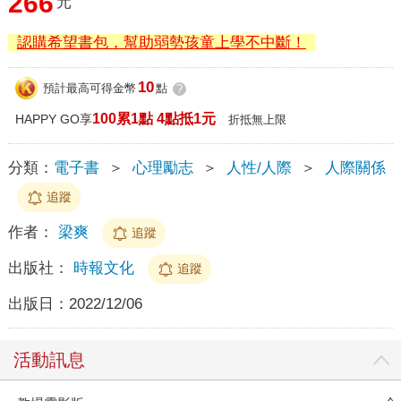
266
元
認購希望書包，幫助弱勢孩童上學不中斷！
10
預計最高可得金幣
點
?
100累1點 4點抵1元
HAPPY GO享
折抵無上限
分類：
電子書
＞
心理勵志
＞
人性/人際
＞
人際關係
追蹤
作者：
梁爽
追蹤
出版社：
時報文化
追蹤
出版日：
2022/12/06
活動訊息