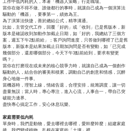
工作中低內耗的人，本著「機器人策略」行走職場。
當你在做不得不做、誰做都行的事時，就讓自己成為一個演算法
驅動的「機器」，要事第一，績效為王。
為了演算法快捷，善於總結公式，精準溝通。
比如，主管交代工作，回覆「好的」或「收到」已是舊版本，新
版本是確認收到加動作加截止日期，如「好的，我總結了三個方
案，週五下午2點前給」；客戶詢問進度，只答做到哪裡了已是舊
版本，新版本是結果加截止日期加詢問是否有變動，如「已完成
幾個部分，還差哪個部分，今天下午3點前給到，要求有變更
嗎？」
當你在打磨現在或未來的核心競爭力時，就讓自己成為一個創作
驅動的人，結合你的審美和積累，調動自己的創意和情感，沉醉
身心地做一件事。
當機器時，理智上線，情緒告退，合理安排，統籌調度，讓一切
盡量無誤；當人時，專心專注，進入心流，人事合一，帶自己突
破能力邊界。
盡快專心搞定工作，安心休息玩樂。
家庭需要低內耗
單身時，我們是動物，愛去哪裡去哪裡，愛幹麼幹麼；組建家庭
後，我們變成植物，扎根在家庭的「土壤」裡。