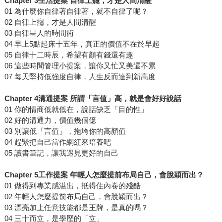
Chapter 3生活提案 自律上癮，才是人間清醒
01 為什麼你自律著自律著，就不自律了呢？
02 自律上癮，才是人間清醒
03 自律星人的時間術
04 早上5點起床十五年，真正的價值不在於早起
05 自律十二時辰，希望有顏有錢還有趣
06 這些時間管理小提案，讓你又忙又美還不累
07 每天堅持低強度自律，人生反而達到新高度
Chapter 4溝通提案 所謂「言值」高，就是會好好說話
01 你的情商低就低在，說話缺乏「目的性」
02 好的溝通力，價值幾個億
03 別讓低「言值」，拖垮你的高顏值
04 趕緊把自己當作網紅來培養吧
05 讀書筆記，讓我遇見更好的自己
Chapter 5工作提案 年輕人怎麼提前布局自己，會脫穎而出？
01 做得到專業感溢出，抵得住內卷的殘酷
02 年輕人怎麼提前布局自己，會脫穎而出？
03 漂亮加上任意技能都是王牌，是真的嗎？
04 三十而立，是學歷的「立」