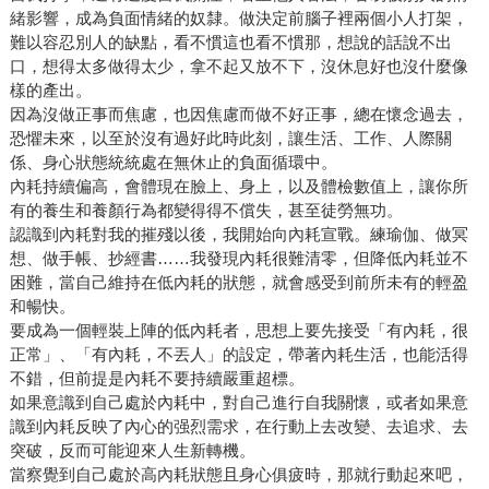
緒影響，成為負面情緒的奴隸。做決定前腦子裡兩個小人打架，
難以容忍別人的缺點，看不慣這也看不慣那，想說的話說不出
口，想得太多做得太少，拿不起又放不下，沒休息好也沒什麼像
樣的產出。
因為沒做正事而焦慮，也因焦慮而做不好正事，總在懷念過去，
恐懼未來，以至於沒有過好此時此刻，讓生活、工作、人際關
係、身心狀態統統處在無休止的負面循環中。
內耗持續偏高，會體現在臉上、身上，以及體檢數值上，讓你所
有的養生和養顏行為都變得得不償失，甚至徒勞無功。
認識到內耗對我的摧殘以後，我開始向內耗宣戰。練瑜伽、做冥
想、做手帳、抄經書……我發現內耗很難清零，但降低內耗並不
困難，當自己維持在低內耗的狀態，就會感受到前所未有的輕盈
和暢快。
要成為一個輕裝上陣的低內耗者，思想上要先接受「有內耗，很
正常」、「有內耗，不丟人」的設定，帶著內耗生活，也能活得
不錯，但前提是內耗不要持續嚴重超標。
如果意識到自己處於內耗中，對自己進行自我關懷，或者如果意
識到內耗反映了內心的强烈需求，在行動上去改變、去追求、去
突破，反而可能迎來人生新轉機。
當察覺到自己處於高內耗狀態且身心俱疲時，那就行動起來吧，