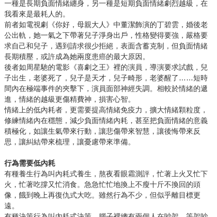
一種是長期負面情緒纏身，另一種是短期負面情緒劇烈越級，在
我看來是最耗人的。
前者如電視劇《你好，母親大人》中董潔飾演的丁碧雲，婚後老
公出軌，她一氣之下帶著兒子淨身出戶，性格變得要強，嚴格要
求自己和兒子，遇到請求很少拒絕，表面含蓄克制，但負面情緒
長期積壓，或許成為她兩度患癌的最大原因。
後者如周星馳的電影《喜劇之王》裡的演員，導演要求試戲，兒
子出生，老婆死了，兒子是天才，兒子畸形，老婆醒了……短時
間內在極端事件的夾擊下，演員面部神經失調。相較於情緒的遞
進，情緒的越級更傷精費神，損害心智。
情緒上的低內耗者，更需要提高情緒免疫力，擴大情緒顆粒度，
修練情緒內在穩態，減少負面情緒內耗，甚至把負面情緒的意義
積極化，如讓生氣帶來行動，讓悲傷帶來智慧，讓後悔帶來反
思，讓糾結帶來梳理，讓憂慮帶來準備。
行為需要低內耗
有種養生行為叫內耗式養生，熬夜看眼霜測評，忙著上火又忙下
火，忙著吃撐又忙消食。急急忙忙地換上不瘦十斤不換回的頭
像，餓到晚上再復仇式大吃。雖然行為不少，但似乎離目標更
遠。
有種決策行為叫內耗式決策，腦子裡總有兩個人在吵架，等架吵