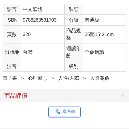
語言
中文繁體
裝訂
ISBN
9786263531703
分級
普通級
商品規
頁數
320
25開15*21cm
格
適讀年
出版地
台灣
全齡適讀
齡
注音
級別
電子書
＞
心理勵志
＞
人性/人際
＞
人際關係
商品評價
寫評價