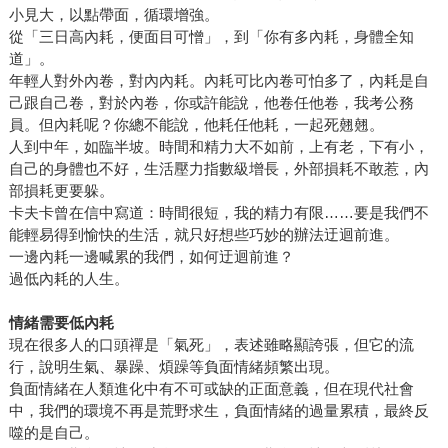
小見大，以點帶面，循環增強。
從「三日高內耗，便面目可憎」，到「你有多內耗，身體全知
道」。
年輕人對外內卷，對內內耗。內耗可比內卷可怕多了，內耗是自
己跟自己卷，對於內卷，你或許能說，他卷任他卷，我考公務
員。但內耗呢？你總不能說，他耗任他耗，一起死翹翹。
人到中年，如臨半坡。時間和精力大不如前，上有老，下有小，
自己的身體也不好，生活壓力指數級增長，外部損耗不敢惹，內
部損耗更要躲。
卡夫卡曾在信中寫道：時間很短，我的精力有限……要是我們不
能輕易得到愉快的生活，就只好想些巧妙的辦法迂迴前進。
一邊內耗一邊喊累的我們，如何迂迴前進？
過低內耗的人生。
情緒需要低內耗
現在很多人的口頭禪是「氣死」，表述雖略顯誇張，但它的流
行，說明生氣、暴躁、煩躁等負面情緒頻繁出現。
負面情緒在人類進化中有不可或缺的正面意義，但在現代社會
中，我們的環境不再是荒野求生，負面情緒的過量累積，最終反
噬的是自己。