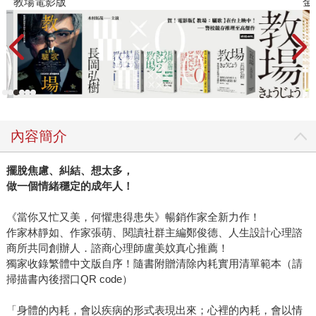
教場電影版
金
內容簡介
擺脫焦慮、糾結、想太多，
做一個情緒穩定的成年人！
《當你又忙又美，何懼患得患失》暢銷作家全新力作！
作家林靜如、作家張萌、閱讀社群主編鄭俊德、人生設計心理諮
商所共同創辦人．諮商心理師盧美妏真心推薦！
獨家收錄繁體中文版自序！隨書附贈清除內耗實用清單範本（請
掃描書內後摺口QR code）
「身體的內耗，會以疾病的形式表現出來；心裡的內耗，會以情