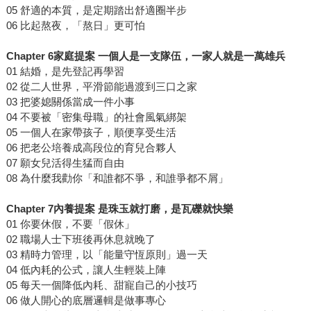
05 舒適的本質，是定期踏出舒適圈半步
06 比起熬夜，「熬日」更可怕
Chapter 6家庭提案 一個人是一支隊伍，一家人就是一萬雄兵
01 結婚，是先登記再學習
02 從二人世界，平滑節能過渡到三口之家
03 把婆媳關係當成一件小事
04 不要被「密集母職」的社會風氣綁架
05 一個人在家帶孩子，順便享受生活
06 把老公培養成高段位的育兒合夥人
07 願女兒活得生猛而自由
08 為什麼我勸你「和誰都不爭，和誰爭都不屑」
Chapter 7內養提案 是珠玉就打磨，是瓦礫就快樂
01 你要休假，不要「假休」
02 職場人士下班後再休息就晚了
03 精時力管理，以「能量守恆原則」過一天
04 低內耗的公式，讓人生輕裝上陣
05 每天一個降低內耗、甜寵自己的小技巧
06 做人開心的底層邏輯是做事專心