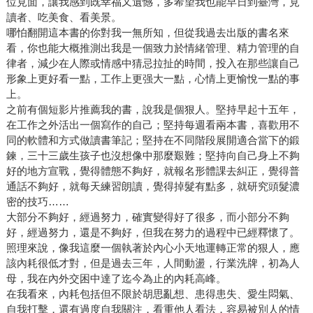
位見面，讓我感到既幸福又遺憾，多希望我也能早日到臺灣，見
讀者、吃美食、看美景。
哪怕翻開這本書的你對我一無所知，但從我過去出版的書名來
看，你也能大概推測出我是一個致力於情緒管理、精力管理的自
律者，減少在人際或情感中猜忌拉扯的時間，投入在那些讓自己
形象上更好看一點，工作上更强大一點，心情上更愉悅一點的事
上。
之前有個短影片推薦我的書，說我是個狠人。堅持早起十五年，
在工作之外活出一個寫作的自己；堅持每週看兩本書，喜歡用不
同的軟體和方式做讀書筆記；堅持在不同階段展開適合當下的鍛
鍊，三十三歲生孩子也沒想像中那麼艱難；堅持向自己身上不夠
好的地方宣戰，覺得體態不夠好，就報名形體課去糾正，覺得普
通話不夠好，就每天練習朗讀，覺得掉髮有點多，就研究頭髮濃
密的技巧……
大部分不夠好，經過努力，確實變得好了很多，而小部分不夠
好，經過努力，還是不夠好，但我在努力的過程中已經釋懷了。
照理來說，像我這麼一個執著於內心小天地運轉正常的狠人，應
該內耗很低才對，但是過去三年，人間動盪，行業洗牌，初為人
母，我在內外交困中達了迄今為止的內耗高峰。
在我看來，內耗包括但不限於胡思亂想、患得患失、愛生悶氣、
自我打擊，還有過度自我關注，看重他人看法，容易被別人的情