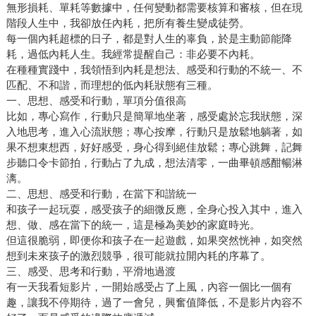
無形損耗、單耗等數據中，任何變動都需要核算和審核，但在現
階段人生中，我卻放任內耗，把所有養生變成徒勞。
每一個內耗超標的日子，都是對人生的辜負，於是主動節能降
耗，過低內耗人生。我經常提醒自己：非必要不內耗。
在種種實踐中，我領悟到內耗是想法、感受和行動的不統一、不
匹配、不和諧，而理想的低內耗狀態有三種。
一、思想、感受和行動，單項分值很高
比如，專心寫作，行動只是簡單地坐著，感受處於忘我狀態，深
入地思考，進入心流狀態；專心按摩，行動只是放鬆地躺著，如
果不想東想西，好好感受，身心得到絕佳放鬆；專心跳舞，記舞
步聽口令卡節拍，行動占了九成，想法清零，一曲畢頓感酣暢淋
漓。
二、思想、感受和行動，在當下和諧統一
和孩子一起玩耍，感受孩子的細微反應，全身心投入其中，進入
想、做、感在當下的統一，這是極為美妙的家庭時光。
但這很脆弱，即便你和孩子在一起遊戲，如果突然恍神，如突然
想到未來孩子的激烈競爭，很可能就拉開內耗的序幕了。
三、感受、思考和行動，平滑地過渡
有一天我看短影片，一開始感受占了上風，內容一個比一個有
趣，讓我不停期待，過了一會兒，興奮值降低，不是影片內容不