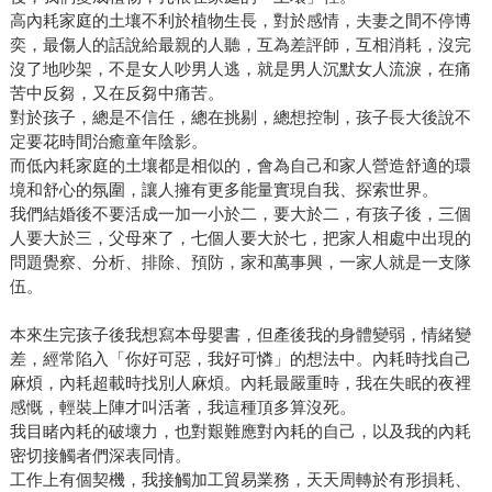
高內耗家庭的土壤不利於植物生長，對於感情，夫妻之間不停博
奕，最傷人的話說給最親的人聽，互為差評師，互相消耗，沒完
沒了地吵架，不是女人吵男人逃，就是男人沉默女人流淚，在痛
苦中反芻，又在反芻中痛苦。
對於孩子，總是不信任，總在挑剔，總想控制，孩子長大後說不
定要花時間治癒童年陰影。
而低內耗家庭的土壤都是相似的，會為自己和家人營造舒適的環
境和舒心的氛圍，讓人擁有更多能量實現自我、探索世界。
我們結婚後不要活成一加一小於二，要大於二，有孩子後，三個
人要大於三，父母來了，七個人要大於七，把家人相處中出現的
問題覺察、分析、排除、預防，家和萬事興，一家人就是一支隊
伍。
本來生完孩子後我想寫本母嬰書，但產後我的身體變弱，情緒變
差，經常陷入「你好可惡，我好可憐」的想法中。內耗時找自己
麻煩，內耗超載時找別人麻煩。內耗最嚴重時，我在失眠的夜裡
感慨，輕裝上陣才叫活著，我這種頂多算沒死。
我目睹內耗的破壞力，也對艱難應對內耗的自己，以及我的內耗
密切接觸者們深表同情。
工作上有個契機，我接觸加工貿易業務，天天周轉於有形損耗、