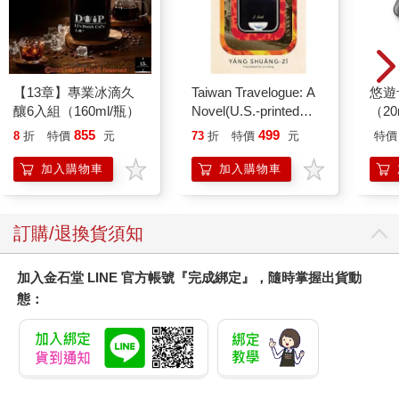
【13章】專業冰滴久
Taiwan Travelogue: A
悠遊
釀6入組（160ml/瓶）
Novel(U.S.-printed
（2
edition)
855
499
8
折
特價
元
73
折
特價
元
特價
加入購物車
加入購物車
訂購/退換貨須知
加入金石堂 LINE 官方帳號『完成綁定』，隨時掌握出貨動
態：