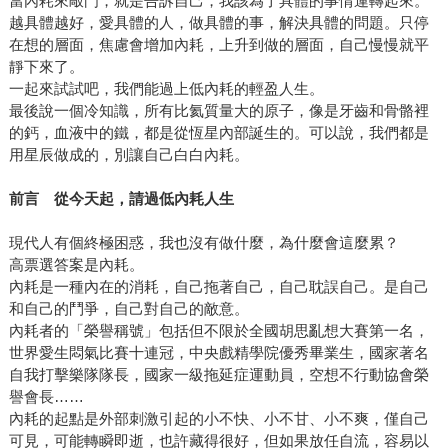
當內耗來敲門，就是告訴自己，我該為了具體的事情運轉起來。
越具體越好，愛具體的人，做具體的事，解決具體的問題。只停
在想的層面，焦慮會增加內耗，上升到做的層面，自己慢慢就平
靜下來了。
一起來試試吧，我們能過上低內耗的輕盈人生。
最後說一個冷知識，所有比氦質量大的原子，像是牙齒和骨骼裡
的鈣，血液中的鐵，都是從恆星內部誕生的。可以說，我們都是
用星辰做成的，別讓自己白白內耗。
前言 從今天起，請過低內耗人生
現代人有個終極困惑，我也沒有做什麼，為什麼會這麼累？
高票選答案是內耗。
內耗是一種內在的消耗，自己拖著自己，自己耽誤自己。是自己
和自己的鬥爭，自己對自己的敵意。
內耗者的「榮譽稱號」包括但不限於全國胡思亂想大賽第一名，
世界愛生悶氣比賽十連冠，中央戲精學院優秀畢業生，國家著名
自我打擊樂隊隊長，國家一級拖延症運動員，空想不行動協會榮
譽會長……
內耗的起點是外部刺激引起的小不快、小不甘、小不爽，僅自己
可見，可能轉瞬即逝，也許藏得很好，但如果放任自流，容易以