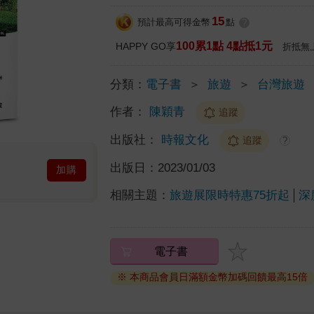
15
預計最高可得金幣
點
?
100累1點 4點抵1元
HAPPY GO享
折抵無
分類：
電子書
＞
旅遊
＞
台灣旅遊
作者：
陳穎青
追蹤
出版社：
時報文化
追蹤
?
出版日：
2023/01/03
加購
相關主題：
旅遊展限時特惠75折起
深
電子書
※ 本商品會員日滿額金幣加碼回饋最高15倍