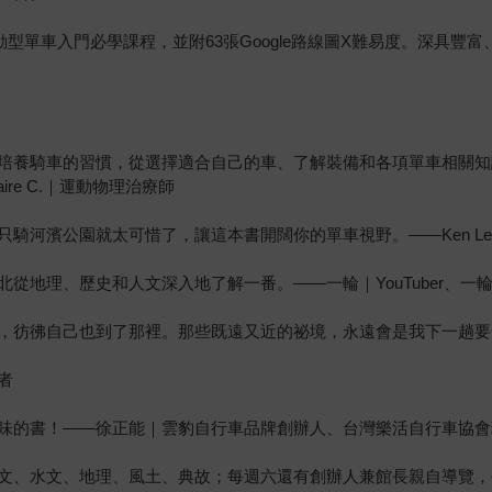
動型單車入門必學課程，並附63張Google路線圖X難易度。深具
培養騎車的習慣，從選擇適合自己的車、了解裝備和各項單車相關知
re C.｜運動物理治療師
騎河濱公園就太可惜了，讓這本書開闊你的單車視野。——Ken L
、歷史和人文深入地了解一番。——一輪｜YouTuber、一輪的運動日常
，彷彿自己也到了那裡。那些既遠又近的祕境，永遠會是我下一趟要
者
味的書！——徐正能｜雲豹自行車品牌創辦人、台灣樂活自行車協會
文、水文、地理、風土、典故；每週六還有創辦人兼館長親自導覽，