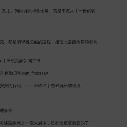
豐富、實用、獨家資訊和含金量，當是車友人手一冊的騎
識，都是初學者必備的路程，相信此書能夠帶給有興
ee｜民視英語新聞主播
elun_fitnesstw
安排的行程。——宋政坤｜秀威資訊總經理
理事長
每條路線就是一個大展場，沒有比這更愜意的了！