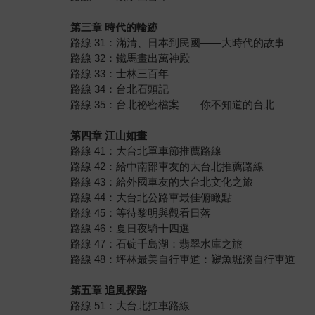
第三章 時代的輪跡
路線 31：滿清、日本到民國——大時代的故事
路線 32：鐵馬畫出萬神殿
路線 33：士林三百年
路線 34：台北石頭記
路線 35：台北祕密檔案——你不知道的台北
第四章 江山如畫
路線 41：大台北單車節推薦路線
路線 42：給中南部車友的大台北推薦路線
路線 43：給外國車友的大台北文化之旅
路線 44：大台北公路車最佳俯瞰點
路線 45：等待黎明與觀看日落
路線 46：夏日夜騎十四選
路線 47：石碇千島湖：翡翠水庫之旅
路線 48：坪林最美自行車道：𩻸魚堀溪自行車道
第五章 追風探路
路線 51：大台北扛車路線