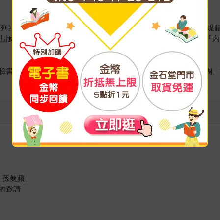
系列》及《貓頭鷹書房》等書系主編，主編叢書多次榮獲金鼎獎及媒體
出版」在業界擁有極高口碑，已集結出版《老貓學出版》。經營「內
臉書成立「周周來騎車：單車、自行車、公路車老手與新手的社團」
 孫曼蘋
的邀請