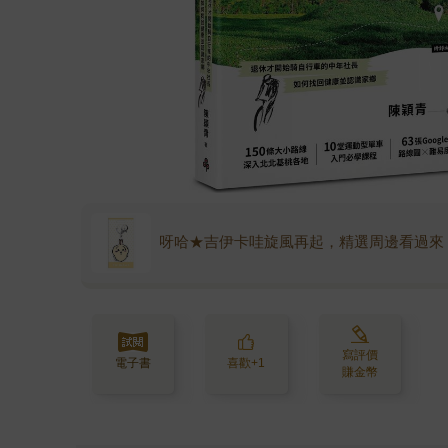
呀哈★吉伊卡哇旋風再起，精選周邊看過來
寫評價
電子書
喜歡+1
賺金幣