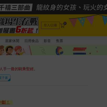
0
登入/註冊
電
居家休閒
日用食品
影音
售票
人手一冊的騎乘聖經。
 電子書
中斷！