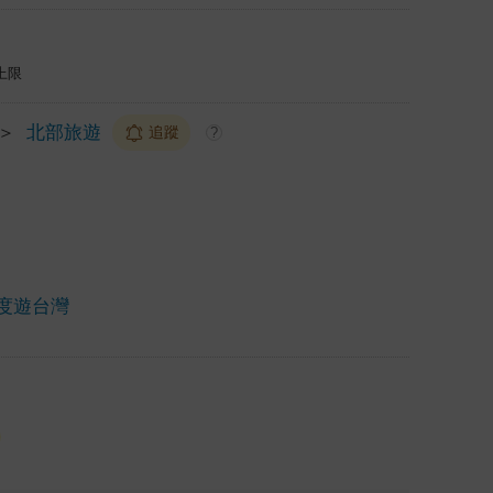
上限
＞
北部旅遊
追蹤
?
度遊台灣