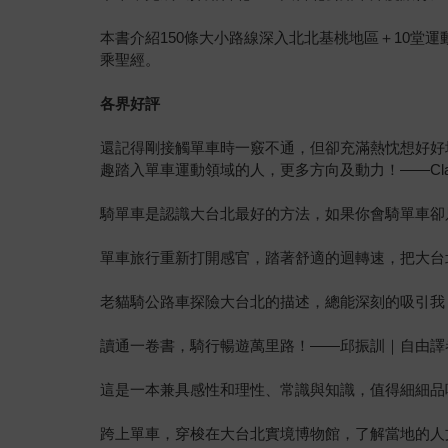
本書介紹150條大小路線深入北北基桃地區＋10堂運
乘聖經。
各界好評
還記得剛接觸單車時一竅不通，但卻充滿熱忱想好好
趣踏入單車運動領域的人，更多方向及動力！——Clai
騎單車是認識大台北最好的方法，如果你會騎單車卻只
單車旅行重新打開感官，踏著舒適的迴轉速，把大台北從地理
老貓騎公路車探險大台北的描述，總能深刻的吸引我
讀通一卷書，騎行暢遊萬里路！——邱振訓｜自由譯
這是一本兼具感性和理性、常識與知識，值得細細品
跨上單車，穿梭在大台北實境博物館，了解當地的人