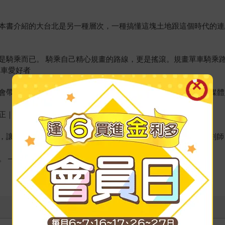
本書介紹的大台北是另一種層次，一種搞懂這塊土地跟這個時代的連
是騎乘而已。 騎乘自己精心規畫的路線，更是搖滾。規畫單車騎乘
單車愛好者
會帶著這本書，按圖索驥，單車探訪大台北。——野島剛｜資深媒體
正｜燦爛時光東南亞主題書店負責人、師大地理所
讓人從不同的角度漫遊城市。——謝亞南 YANA｜運動旅遊規劃師
。 ——華國玉｜聯合線上融媒體事業部副總監