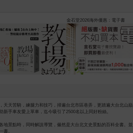
黃色書刊回來了！一起走進他的
，天天苦騎，練腿力和技巧，掃遍台北市區巷弄，更踏遍大台北山巔
新手車友愛上單車，迄今吸引了2500名以上同好粉絲。
各地景點時，同時解說導覽，儼然是大台北文史景點的百科全書。並
一書。