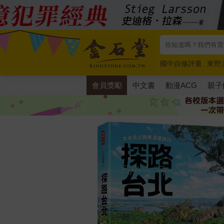
國中自修評量
東野
唯紅花綻放
奧德賽
會員獎勵
中文書
動漫ACG
親子