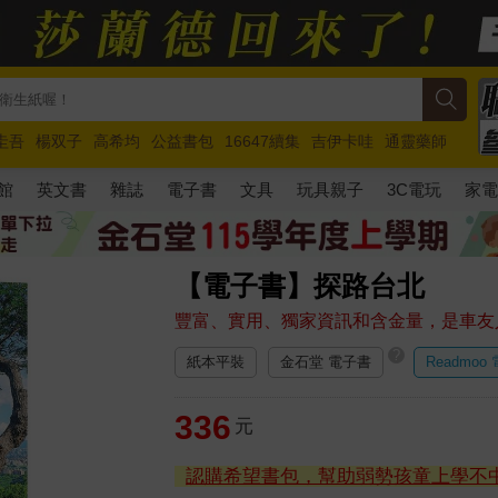
圭吾
楊双子
高希均
公益書包
16647續集
吉伊卡哇
通靈藥師
路邊攤新作
馬斯克
玩具總動員5
超慢跑
館
英文書
雜誌
電子書
文具
玩具親子
3C電玩
家
【電子書】探路台北
豐富、實用、獨家資訊和含金量，是車友
?
紙本平裝
金石堂 電子書
Readmoo
336
元
認購希望書包，幫助弱勢孩童上學不