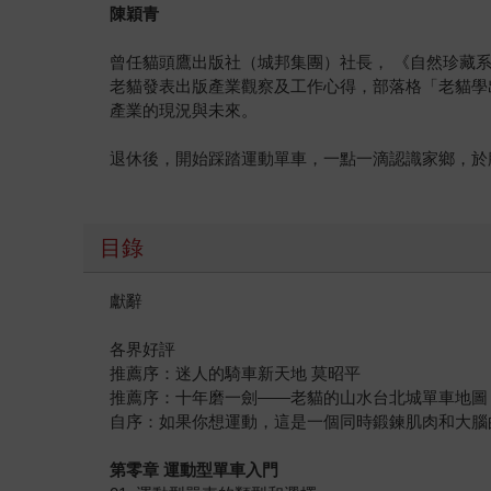
陳穎青
曾任貓頭鷹出版社（城邦集團）社長， 《自然珍藏
老貓發表出版產業觀察及工作心得，部落格「老貓學
產業的現況與未來。
退休後，開始踩踏運動單車，一點一滴認識家鄉，於
目錄
獻辭
各界好評
推薦序：迷人的騎車新天地 莫昭平
推薦序：十年磨一劍——老貓的山水台北城單車地圖
自序：如果你想運動，這是一個同時鍛鍊肌肉和大腦
第零章 運動型單車入門