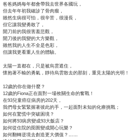
爸爸媽媽每年都會帶我去世界各國玩，
但去年年初我確診了骨肉瘤，
雖然生病很可怕，很辛苦，很漫長，
但它讓我變勇敢了，
開刀前的我很害羞悲觀，
開刀後的我變的大方樂觀，
雖然我的人生不全是色彩，
但讓我更看重人生的體驗。
太陽一直都在，只是被烏雲遮住，
懷抱著不輸的勇氣，靜待烏雲散去的那刻，重見太陽的光明！
12歲的你在做什麼？
12歲的Fiona正在面對一場攸關生命的奮戰！
在93兒童癌症病房的202天，
我們母女緊緊握著彼此的手，一起面對未知的化療挑戰；
如何在驚慌中突破困境？
如何將93病房變成93大飯店？
如何從住院的囹圄變成開心玩樂？
如何翻轉逆境去創造更大價值？……