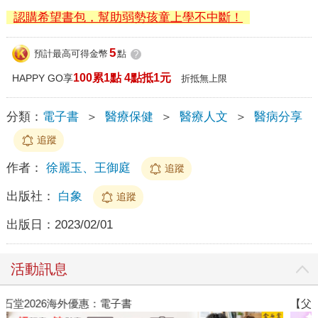
認購希望書包，幫助弱勢孩童上學不中斷！
5
預計最高可得金幣
點
?
100累1點 4點抵1元
HAPPY GO享
折抵無上限
分類：
電子書
＞
醫療保健
＞
醫療人文
＞
醫病分享
追蹤
作者：
徐麗玉、王御庭
追蹤
出版社：
白象
追蹤
出版日：
2023/02/01
活動訊息
【父親節禮物展】5折起，滿888送88點金幣
春