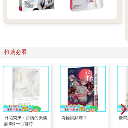
推薦必看
日花閃爍：台語的美麗
為怪談點燈 1
臺灣
詞彙&一百首詩