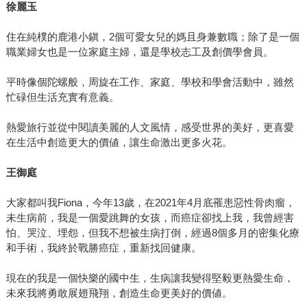
徐麗玉
住在純樸的鹿港小鎭，2個可愛女兒的媽且身兼數職；除了是一個
職業婦女也是一位家庭主婦，還是學校志工及創價學會員。
平時像個陀螺般，周旋在工作、家庭、學校和學會活動中，雖然
忙碌但生活充實有意義。
熱愛旅行並從中閱讀美麗的人文風情，感受世界的美好，更喜愛
在生活中創造更大的價値，讓生命激出更多火花。
王御庭
大家都叫我Fiona，今年13歲，在2021年4月底罹患惡性骨肉瘤，
未生病前，我是一個愛跳舞的女孩，而癌症卻找上我，我曾經害
怕、哭泣、埋怨，但我不想被生病打倒，經過8個多月的密集化療
和手術，我終於戰勝癌症，重新找回健康。
現在的我是一個快樂的國中生，生病讓我變得堅毅更熱愛生命，
未來我將勇敢展翅飛翔，創造生命更美好的價値。