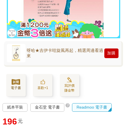
呀哈★吉伊卡哇旋風再起，精選周邊看過
加購
來
寫評價
電子書
喜歡+1
賺金幣
?
紙本平裝
金石堂 電子書
Readmoo 電子書
196
元