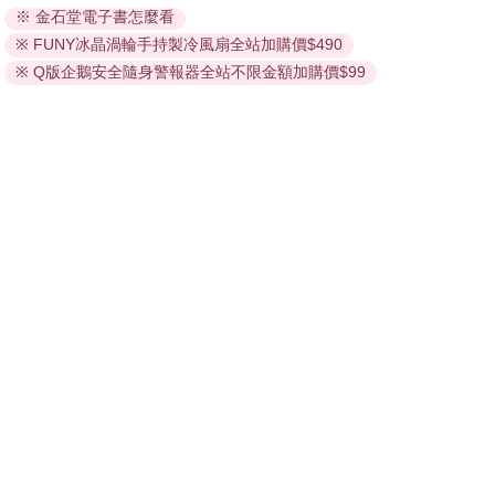
※ 金石堂電子書怎麼看
因版權保護，您在金石堂所購買的電子書僅能以金石堂專屬
※ FUNY冰晶渦輪手持製冷風扇全站加購價$490
的閱讀軟體開啟閱讀，無法以其他閱讀器或直接下載檔案。
依據「消費者保護法」第19條及行政院消費者保護處公告之
※ Q版企鵝安全隨身警報器全站不限金額加購價$99
「通訊交易解除權合理例外情事適用準則」，非以有形媒介
提供之數位內容或一經提供即為完成之線上服務，經消費者
事先同意始提供。（如：電子書、電子雜誌、下載版軟體、
虛擬商品…等），
不受「網購服務需提供七日鑑賞期」的限
制
。為維護您的權益，建議您先使用「試閱」功能後再付款
購買。