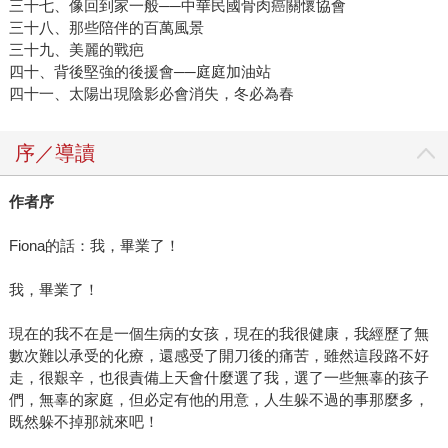
三十七、像回到家一般──中華民國骨肉癌關懷協會
三十八、那些陪伴的百萬風景
三十九、美麗的戰疤
四十、背後堅強的後援會──庭庭加油站
四十一、太陽出現陰影必會消失，冬必為春
序／導讀
作者序
Fiona的話：我，畢業了！
我，畢業了！
現在的我不在是一個生病的女孩，現在的我很健康，我經歷了無
數次難以承受的化療，還感受了開刀後的痛苦，雖然這段路不好
走，很艱辛，也很責備上天會什麼選了我，選了一些無辜的孩子
們，無辜的家庭，但必定有他的用意，人生躲不過的事那麼多，
既然躲不掉那就來吧！