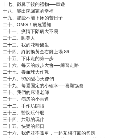
十七、戳鼻子後的禮物──車遊
十八、能出院回家的幸福
十九、那些不能下床的苦日子
二十、OMG！病危通知
二十一、疫情下陪病大不易
二十二、睡美人
二十三、我的花輪醫生
二十四、終於換黃金右腳上場 86
二十五、下床走的第一步
二十六、每天的散步大會──練習走路
二十七、養血球大作戰
二十八、93的愛心天使們
二十九、每週固定的小確幸──喜願協會
三十、我們的床邊老師
三十一、病房的小雷達
三十二、手作坊開張
三十三、醫院玩什麼
三十四、共戰的玩伴
三十五、快樂的節日
三十六、我們並不孤單，一起互相打氣的爸媽