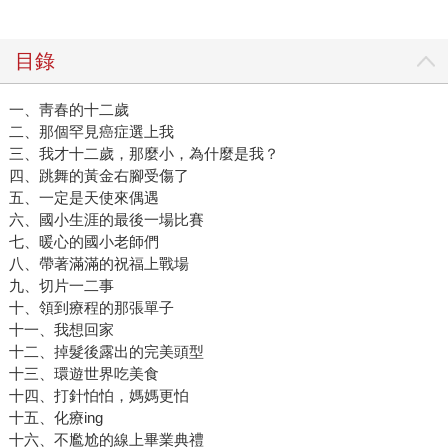
目錄
一、靑春的十二歲
二、那個罕見癌症選上我
三、我才十二歲，那麼小，為什麼是我？
四、跳舞的黃金右腳受傷了
五、一定是天使來偶遇
六、國小生涯的最後一場比賽
七、暖心的國小老師們
八、帶著滿滿的祝福上戰場
九、切片一二事
十、領到療程的那張單子
十一、我想回家
十二、掉髮後露出的完美頭型
十三、環遊世界吃美食
十四、打針怕怕，媽媽更怕
十五、化療ing
十六、不尷尬的線上畢業典禮