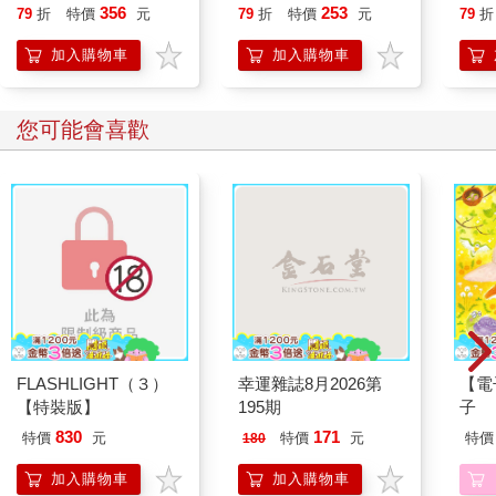
356
253
79
折
特價
元
79
折
特價
元
79
折
加入購物車
加入購物車
您可能會喜歡
FLASHLIGHT（３）
幸運雜誌8月2026第
【電
【特裝版】
195期
子
830
171
特價
元
特價
元
特價
180
加入購物車
加入購物車