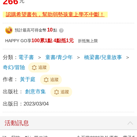
266
元
認購希望書包，幫助弱勢孩童上學不中斷！
10
預計最高可得金幣
點
?
100累1點 4點抵1元
HAPPY GO享
折抵無上限
分類：
電子書
＞
童書/青少年
＞
橋梁書/兒童故事
＞
奇幻/冒險
追蹤
作者：
黃于庭
追蹤
出版社：
創意市集
追蹤
出版日：
2023/03/04
活動訊息