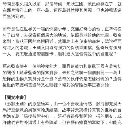
時間是很久很久以前，那個時候「形狀王國」就已經存在了，就
在那片海洋上的一座小島。這座島雖然極其美麗，但也神秘遙遠
而無法到達。
藍奇是住在世界另一端的快樂少年，充滿好奇心的他，正準備從
村子出發，去探索這個廣大的地域。依照長老給他的地圖，藍奇
來到了形狀王國的島嶼附近，然而島上有茂密的森林，聽說裡面
有吃人的老虎，王國入口還有強力的保護罩阻擋。藍奇只有孤身
一人，要怎麼通過層層關卡，順利進入這個傳說中的國度呢？
原來藍奇擁有一個的神秘能力，而且這能力和形狀王國有著密切
的關係！隨著藍奇的探索腳步，未知之謎將一個個解開——島上
恐怖的生物真實身分是什麼？藍奇的伙伴們是怎樣出現的？流傳
後世的守護精靈這時又在哪裡？精彩的冒險故事正要開始！
【關於本書】
《形狀王國》的原型繪本，由一位不善表達情感、腦海卻充滿天
馬行空創意的男孩阿翰所繪製。故事背景架構於真實的世界的台
南漁光島「瑞復益智中心」。這裡有很多和阿翰一樣的朋友，或
許他們在對外溝通上有些障礙，但在藝術療育的幫助下，都能充