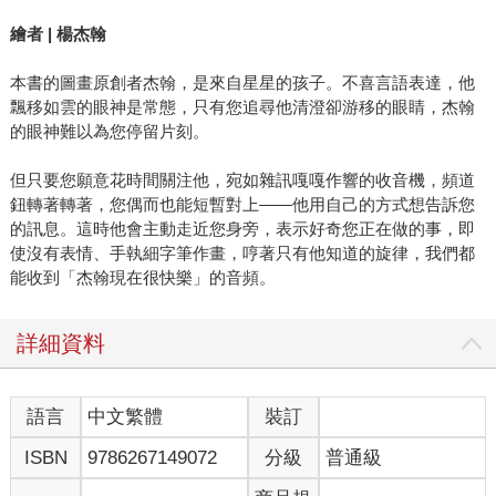
繪者 | 楊杰翰
本書的圖畫原創者杰翰，是來自星星的孩子。不喜言語表達，他
飄移如雲的眼神是常態，只有您追尋他清澄卻游移的眼睛，杰翰
的眼神難以為您停留片刻。
但只要您願意花時間關注他，宛如雜訊嘎嘎作響的收音機，頻道
鈕轉著轉著，您偶而也能短暫對上——他用自己的方式想告訴您
的訊息。這時他會主動走近您身旁，表示好奇您正在做的事，即
使沒有表情、手執細字筆作畫，哼著只有他知道的旋律，我們都
能收到「杰翰現在很快樂」的音頻。
詳細資料
語言
中文繁體
裝訂
ISBN
9786267149072
分級
普通級