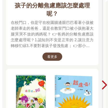
孩子的分離焦慮應該怎麼處理
呢？
在校門口，你是守在校園牆邊眼巴巴看著小孩被
老師牽走的爸爸，還是在教室門口被小孩抱著大
腿哭哭不放的媽媽呢？ 👉爸媽的分離焦慮應該
怎麼處理呢？1.認知到不安是正常的 2.讓注意力
轉移忙碌3.不要對著孩子發洩焦慮； 👉那小朋友
該如何適應過渡期呢？1.可給予適當的安撫玩具
看更多
也許是熟悉的玩偶增加安全感 2.與孩子分開時請
好好堅定道別不可哄騙,並保證會回到身邊3.準時
守約的接回孩子 好好的渡這個時期，爸爸媽媽和
孩子一起迎接成長的過程！真是太好了！ 🎉金石
堂開學季！爸媽好輕鬆教你一站購足！文具、書
包、書套參展品全面5折起！👉文具滿777送80
元電子禮券 👉全站商品滿1200回饋4%金幣