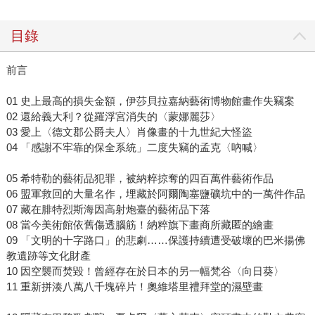
目錄
前言
01 史上最高的損失金額，伊莎貝拉嘉納藝術博物館畫作失竊案
02 還給義大利？從羅浮宮消失的〈蒙娜麗莎〉
03 愛上〈德文郡公爵夫人〉肖像畫的十九世紀大怪盜
04 「感謝不牢靠的保全系統」二度失竊的孟克〈吶喊〉
05 希特勒的藝術品犯罪，被納粹掠奪的四百萬件藝術作品
06 盟軍救回的大量名作，埋藏於阿爾陶塞鹽礦坑中的一萬件作品
07 藏在腓特烈斯海因高射炮臺的藝術品下落
08 當今美術館依舊傷透腦筋！納粹旗下畫商所藏匿的繪畫
09 「文明的十字路口」的悲劇……保護持續遭受破壞的巴米揚佛
教遺跡等文化財產
10 因空襲而焚毀！曾經存在於日本的另一幅梵谷〈向日葵〉
11 重新拼湊八萬八千塊碎片！奧維塔里禮拜堂的濕壁畫