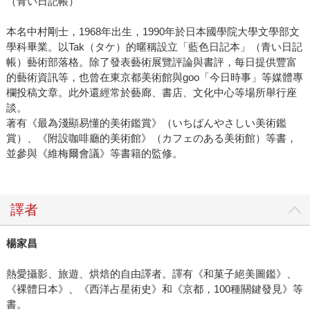
（青い日記帳）
本名中村剛士，1968年出生，1990年於日本國學院大學文學部文
學科畢業。以Tak（タケ）的暱稱設立「藍色日記本」（青い日記
帳）藝術部落格。除了發表藝術展覽評論與書評，每日提供豐富
的藝術資訊等，也曾在東京都美術館與goo「今日時事」等媒體專
欄投稿文章。此外還經常於藝廊、書店、文化中心等場所舉行座
談。
著有《最為淺顯易懂的美術鑑賞》（いちばんやさしい美術鑑
賞）、《附設咖啡廳的美術館》（カフェのある美術館）等書，
並參與《維梅爾會議》等書籍的監修。
譯者
楊家昌
熱愛攝影、旅遊、烘焙的自由譯者。譯有《和菓子絕美圖鑑》、
《裸體日本》、《西洋占星術史》和《京都，100種關鍵發見》等
書。