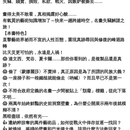
失竊、賤賣、損毀、私欲、戰火、因嫉妒被撕去……
畫得太美不敢看，真相揭露好心酸……
有氣質的藝術知識增加了～快來一趟跨越時空，名畫失竊解謎之
旅！
【本書特色】
直擊藝術界祕而不宣的人性百態，重現真跡尋回與修復的峰迴路
轉
比天災更可怕的，永遠是人禍！
😱 達文西、梵谷、夏卡爾……那些你看到的，是複製品還是真
跡？
😱 偷了〈蒙娜麗莎〉不賣掉，真正原因是為了所謂的民族大義？
😱 一座梯子和一根鐵槌就能偷走〈吶喊〉？而且早已不是第一
次！
😱 不符合政府定義的名畫一夕間被貼上「頹廢」標籤，從此下落
不明…
😱 兩萬年始終鮮豔的史前洞窟壁畫，為什麼公開展示兩年後就模
糊不清？
黑暗盡頭，依然有光──
👍 遭納粹掠奪的萬件藝術品，如何從戰火中倖存並逐一找回？
👍 被燒掉、摧殘的壁畫和巴米揚大佛，該用什麼方法救回來？