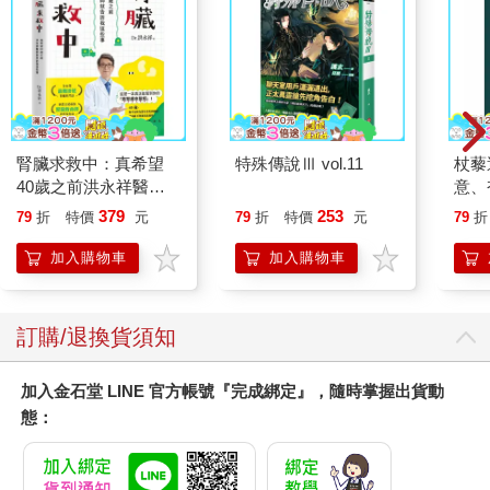
腎臟求救中：真希望
特殊傳說Ⅲ vol.11
杖藜
40歲之前洪永祥醫師
意、
就告訴我這些事
恭談
379
253
79
折
特價
元
79
折
特價
元
79
折
想
加入購物車
加入購物車
訂購/退換貨須知
加入金石堂 LINE 官方帳號『完成綁定』，隨時掌握出貨動
態：