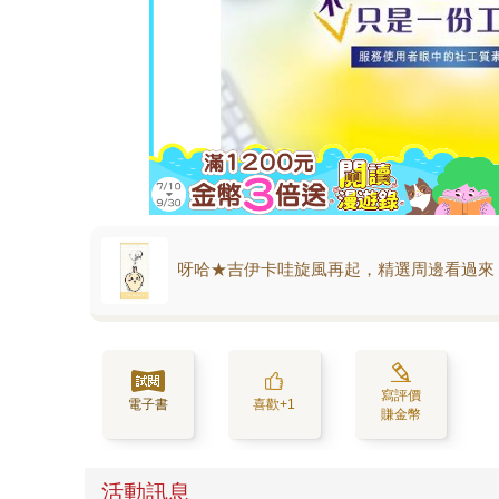
呀哈★吉伊卡哇旋風再起，精選周邊看過來
寫評價
電子書
喜歡+1
賺金幣
活動訊息