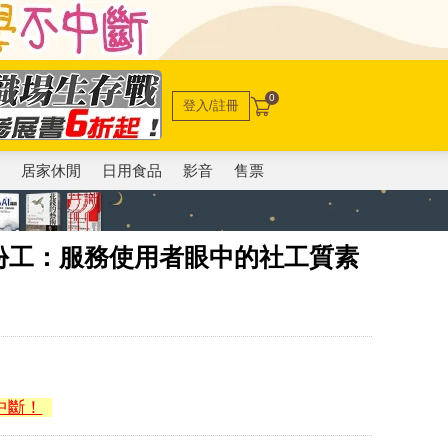
0
登入/註冊
電
居家休閒
日用食品
影音
售票
份工：服務使用者眼中的社工質素
中斷！