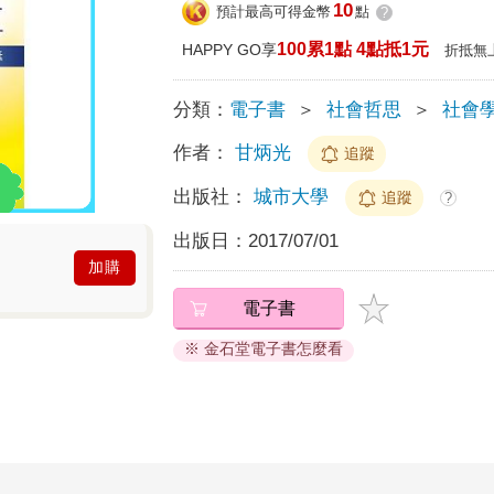
10
預計最高可得金幣
點
?
100累1點 4點抵1元
HAPPY GO享
折抵無
分類：
電子書
＞
社會哲思
＞
社會
作者：
甘炳光
追蹤
出版社：
城市大學
追蹤
?
出版日：
2017/07/01
加購
電子書
※ 金石堂電子書怎麼看