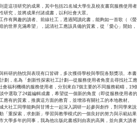
則是這項研究的成果，其中包括21名城大學生及校友書寫服務使用
性研究，並將成果付諸成書，以利社會大眾。
工作有興趣的讀者、前線社工，透過閱讀此書，能夠如一首歌（《螢
暗的世界充滿希望」，認清社工應該具備的質素，從「愛心」開始，
與科研的熱忱與表現有口皆碑，多次獲得學校與學院各類獎項。本書
」計劃，名為「創新性探索社工計劃—從服務使用者角度去尋找社工應
香港社會福利機構的服務使用者，分別來自7個主要的不同服務範疇，19
訪談中選取了24篇編輯成書，希望從一個新的角度（即從服務使用者
工應有的質素，推廣這方面的教育，並增添有關社工的本地教材。
城大社工同學能夠與甘博士一起深入調研一起參與創作，對同學來說
動「重探索，求創新」學習與教學模式的一個良好的努力與示範結果
市大學多年的同事，我為他出版此書感到由衷的高興，並向廣大讀者