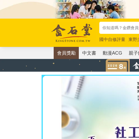
國中自修評量
東野
唯紅花綻放
奧德賽
會員獎勵
中文書
動漫ACG
親子