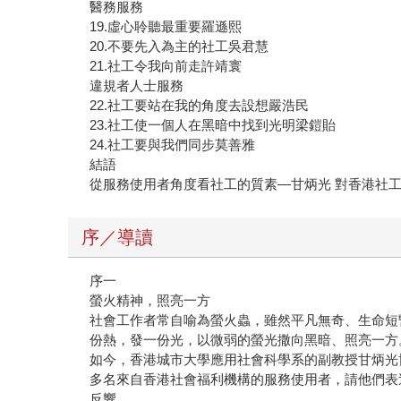
醫務服務
19.虛心聆聽最重要羅遜熙
20.不要先入為主的社工吳君慧
21.社工令我向前走許靖寰
違規者人士服務
22.社工要站在我的角度去設想嚴浩民
23.社工使一個人在黑暗中找到光明梁鎧貽
24.社工要與我們同步莫善雅
結語
從服務使用者角度看社工的質素—甘炳光 對香港社
序／導讀
序一
螢火精神，照亮一方
社會工作者常自喻為螢火蟲，雖然平凡無奇、生命短
份熱，發一份光，以微弱的螢光撒向黑暗、照亮一方
如今，香港城市大學應用社會科學系的副教授甘炳光
多名來自香港社會福利機構的服務使用者，請他們表
反響。