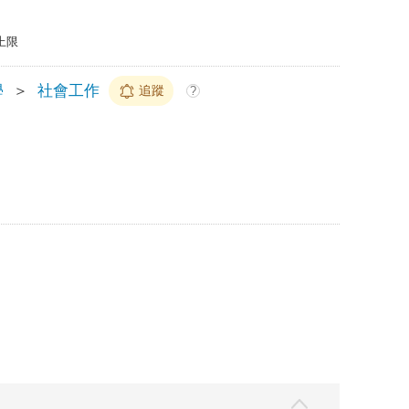
上限
學
＞
社會工作
追蹤
?