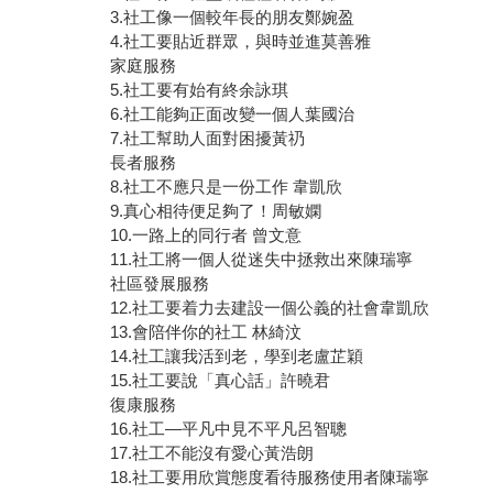
3.社工像一個較年長的朋友鄭婉盈
4.社工要貼近群眾，與時並進莫善雅
家庭服務
5.社工要有始有終余詠琪
6.社工能夠正面改變一個人葉國治
7.社工幫助人面對困擾黃礽
長者服務
8.社工不應只是一份工作 韋凱欣
9.真心相待便足夠了！周敏嫻
10.一路上的同行者 曾文意
11.社工將一個人從迷失中拯救出來陳瑞寧
社區發展服務
12.社工要着力去建設一個公義的社會韋凱欣
13.會陪伴你的社工 林綺汶
14.社工讓我活到老，學到老盧芷穎
15.社工要說「真心話」許曉君
復康服務
16.社工—平凡中見不平凡呂智聰
17.社工不能沒有愛心黃浩朗
18.社工要用欣賞態度看待服務使用者陳瑞寧