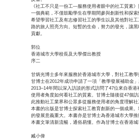
《社工不只是一份工—服務使用者眼中的社工質素》
一個典範，不僅鼓勵學生在學期間參與創新性和探索
希望學習社工及有志修習社工的學生以及其他對社工
路的旅人照亮方向。短暫的生命，努力的發光，讓黑
貢獻。
郭位
香港城市大學校長及大學傑出教授
序二
甘炳光博士多年來服務於香港城市大學，對社工教學
甘博士在2012年成功申請了一項「教學發展補助金
2013–14年間以深入訪談的形式訪問了47位來自
使用者角度如何看社工的質素。甘博士隨後從47個
此推動社工業界和公眾多從服務使用者的角度理解社
本書的出版是甘博士探索社工教育創新的一個成果。
的發展意義重大。本書亦是甘博士為香港城市大學推
本書文筆清新流暢，通俗易懂。作為甘博士在香港城
臧小偉