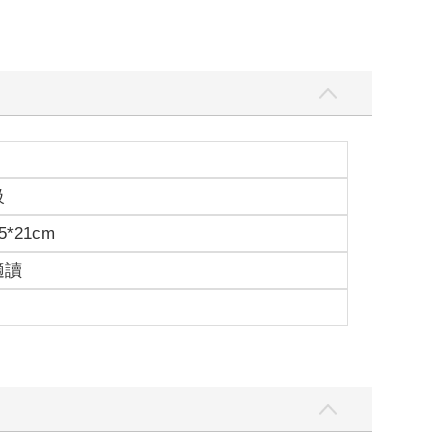
級
5*21cm
適讀