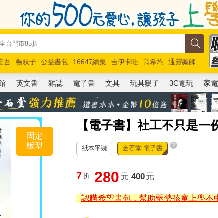
圭吾
楊双子
公益書包
16647續集
吉伊卡哇
高希均
通靈藥師
路邊攤新作
馬斯克
玩具總動員5
超慢跑
館
英文書
雜誌
電子書
文具
玩具親子
3C電玩
家
【電子書】社工不只是一
固定
版型
?
紙本平裝
金石堂 電子書
280
7
折
元
400
元
認購希望書包，幫助弱勢孩童上學不