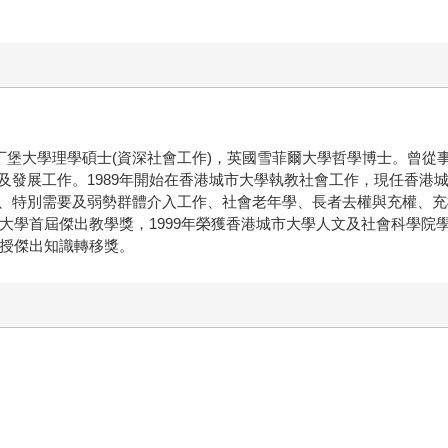
丁堡大學理學碩士(資深社會工作)，英國雪菲爾大學哲學博士。曾
及發展工作。1989年開始在香港城市大學執教社會工作，現任香港
、特別需要及弱勢群體介入工作、社會老年學、長者去權與充權、充
市大學首屆傑出教學獎，1999年榮獲香港城市大學人文及社會科學院學
頒授傑出知識轉移獎。