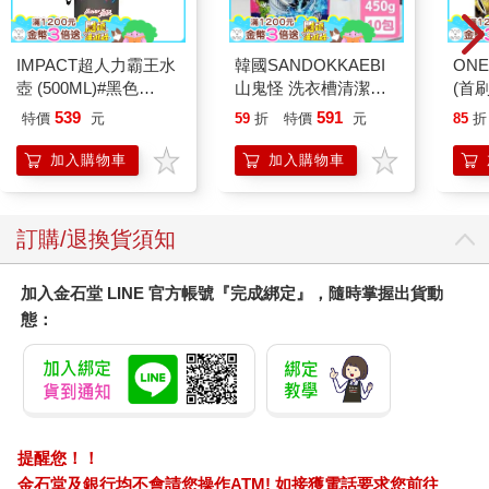
當你明確了複習的重點，接下來要先檢查這些重點裡，哪些是自
己已經掌握的，哪些是模模糊糊的，哪些是看上去像天書，完全
IMPACT超人力霸王水
韓國SANDOKKAEBI
ONE
不懂的。
壺 (500ML)#黑色
山鬼怪 洗衣槽清潔劑
(首刷
IMUTB01BK
450公克-10包組
539
591
特價
元
59
折
特價
元
85
折
你必須先知道自己懂什麼、不懂什麼，才好制定複習計畫和時
間。常用的檢查方法有幾種：
加入購物車
加入購物車
1、假如你使用了康乃爾筆記，可以用它的提問區回憶相關的知識
內容。如果有記不起來的，再去看筆記區，或回到課本上找出答
訂購/退換貨須知
案，先用這種方式篩查一遍。
2、你也可以用心智圖的方式，根據目錄裡的重點，把與之相聯繫
加入金石堂 LINE 官方帳號『完成綁定』，隨時掌握出貨動
的知識點、概念等等 ，畫成一張大的心智圖。這其中一定有想不
態：
起來的地方，那就是你要去複習的。
3、你還可以用重新講述的方法，來檢查每個重點。如果不能表達
出來，就說明你在這上面有知識盲點。重新講述有兩個常用的方
法，一個是「詳細提問法」，一個是「費曼學習法」，我在本章
後面再介紹。
4、考試也是一種檢測方法。你可以找出過去的真題，或書本上的
提醒您！！
課後練習題等，來檢測自己的學習程度。當你做了一遍檢測，就
金石堂及銀行均不會請您操作ATM! 如接獲電話要求您前往