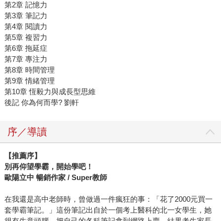
第2章 記憶力
第3章 筆記力
第4章 閱讀力
第5章 複習力
第6章 拖延症
第7章 專注力
第8章 時間管理
第9章 情緒管理
第10章 恆毅力與成長型思維
後記 你為何而學? 劉軒
序／導讀
【推薦序】
別再仰望學霸，開始學吧！
歐陽立中 暢銷作家 / Super教師
在我還是高中老師時，曾做過一件瘋狂的事：「花了2000元買一
套學霸筆記。」這份筆記出自於一個考上醫科的北一女學生，她
很有生意頭腦，把自己的各科筆記拿到網路上賣，結果考生家長