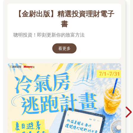
但為什麼這些哈佛的學霸們，在面臨考試的時候，也和大多數人
【金尉出版】精選投資理財電子
一樣，要拖延到最後幾天，才開始準備複習呢？這裡面有什麼玄
書
機？讓我先賣個關子，後面你就會明白。
聰明投資！即刻更新你的致富方法
關於如何複習，在前面幾章中偶有提及，但還有什麼重要技巧
嗎？
看更多
在考試之前，一整個學期的資料在面前，彷彿進入了知識的倉
庫。如果我們把複習看做是一場旅行——知識的旅行，在複習之
前，必須要知道哪些是重要的、值得去的地標。知道哪些是重
點，要優先複習，才能更有效地去準備。
在這裡，我介紹兩個簡單的方法。說簡單，但你不要小看它們，
因為大部分人都不會呢！
先看目錄，內藏重點
首先，學會看綱要或目錄。
我所認識的年輕人裡，非常少人會看目錄，就連我自己之前也是