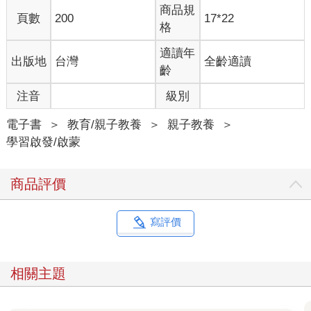
出個好成績。
商品規
頁數
200
17*22
格
但真實情況是怎麼樣？
適讀年
出版地
台灣
全齡適讀
歡樂溫書假
齡
「溫書假」一開始，所有人都撒了歡！學生宿舍裡到處都是各種
注音
級別
各樣的派對，整個校園鬧哄哄的，根本沒幾個人在讀書！
電子書
＞
教育/親子教養
＞
親子教養
＞
這種狀況一直持續到最後三天，突然，學校變得異常安靜！所有
學習啟發/啟蒙
圖書館晚上全部燈火通明，學生開始拚死拚活的複習，即便是學
霸，也開始忙手腳亂了！
商品評價
經過三天沒日沒夜的奮鬥，到了期末考正式開始的前一天晚上，
凌晨十二點那一刻，學校宿舍所有的窗戶都會打開，大家把頭伸
寫評價
出去，開始對著校園放聲大喊！這一夜也是哈佛的新生傳統，叫
做「原始吶喊」(Primal Scream)。
相關主題
更誇張的，還有很多同學會脫下衣服，光著上身，在校園裡跑來
跑去！如果是冬天，意味著室外是零度以下，那一幕真是很誇
張！