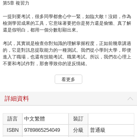
第5章 複習力
一提到要考試，很多同學都會心中一緊，如臨大敵！沒錯，作為
檢測學習成果的工具，它意味著要把你是努力還是偷懶、真了解
還是假明白，都用一個分數彰顯出來。
考試，其實就是檢查你對知識的理解掌握程度，正如前幾章講過
的，它是對訊息提取能力的一種測試。我們從小學到大學，即便
進入了職場，也還有技能考試、職業考試。所以，我們在心理上
不要和考試作對，那會導致你的逆反情緒。
我們要做的，是如何用「符合考試」的方式，來應對考試，考出
看更多
一個好成績。
我在哈佛讀書時，學校裡有個和考試相關的百年傳統。每到學期
詳細資料
末，期末考試之前約七到十天，學校會讓我們放個「假」，叫做
Reading Period，簡單翻譯就叫「溫書假」吧。
語言
中文繁體
裝訂
這一週多的時間不需上課，學生自己複習功課，準備考試。學校
ISBN
9789865254049
分級
普通級
這麼安排，是為了讓學生有足夠的時間把這學期的功課吃透，考