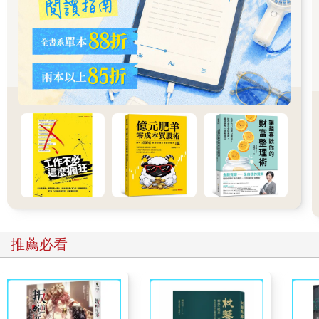
會跳過。但是，真正的學霸會非常仔細的研究目錄，比如我的室
友Joe。
一個課本的目錄，尤其是教科書，概括了每一章的重點。課本裡
滿滿的都是知識，看上去全都很重要。但你可以蠻確定的是，凡
列在課本目錄上的關鍵詞，絕對是最重要的。
所以在複習時，你要先看目錄！光看目錄，就已經能知道學習的
重點是什麼，它們往往也是考試的主幹題目來源——考試一定考
主幹知識，而不是小道消息！所以，理解目錄，先把它們搞定，
多花點時間在上面，準備複習的目標性和效率都會大大提高。
問對問題，抓到核心
第二，學會問老師。當你看完課綱、目錄後，如果還不清楚，問
老師是最快的方法了。但該如何問問題呢？來參考以下的問句：
推薦必看
問句一：「老師，請問這次的期末考，範圍是什麼？」
老師：「既然是期末考，就是我們這學期所有學到的部分啊！」
嗯……那好像幫助不大！如果你想要更有價值的訊息，該怎麼問
呢？