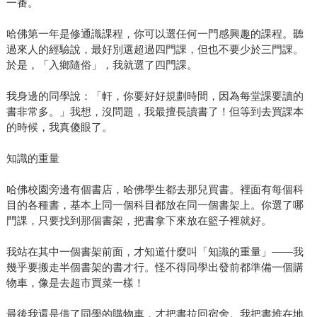
一番。
哈佛第一年是修通識課程，你可以選任何一門感興趣的課程。聽
過來人的經驗說，最好別選超過四門課，但也不要少於三門課。
於是，「入鄉隨俗」，我就選了四門課。
我身邊的同學說：「軒，你要好好規劃時間，因為每堂課要讀的
書非常多。」我想，沒問題，我最擅長讀書了！但等到去買課本
的時候，我真傻眼了。
知識的重量
哈佛校園旁邊有個書店，哈佛學生都去那兒買書。裡面有每個科
目的各種書，基本上同一個科目都放在同一個書架上。你選了哪
門課，只要找到那個書架，把書拿下來放在籃子裡就好。
我站在其中一個書架前面，才知道什麼叫「知識的重量」——我
幾乎要搬走半個書架的書才行。怪不得同學出發前都準備一個購
物車，像是去超市買菜一樣！
最後我還是借了同學的購物車，才把書拉回宿舍。我把書堆在地