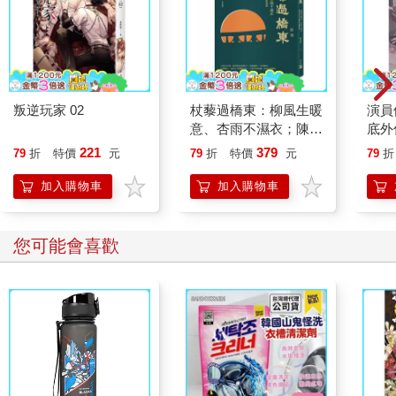
問句二：「老師，請問這學期的課程中，課綱希望我們理解與學
習的重點是什麼？」
聽起來跟上一句差不多，但其實有很大的差別。因為老師們是按
叛逆玩家 02
杖藜過橋東：柳風生暖
演員
照教育部制定的課綱來教學，我們以為老師只是照著課本講課，
意、杏雨不濕衣；陳亮
底外
其實教學內容裡，包含了教材制定者希望我們掌握的知識，老師
恭談以心轉境的適齡漫
221
379
79
折
特價
元
79
折
特價
元
79
折
只是用自己的方式教導給學生。
想
加入購物車
加入購物車
所以當你這樣問，老師就告訴你這學期最核心的部分有哪些。
當你知道這一學期什麼是重點，哪些是主幹，其他細碎的知識才
您可能會喜歡
有辦法掛上去。如果你腦袋裡沒有主幹，就像進入一座陌生的城
市，沒有地圖，也沒有指南針，就只能走走看，碰運氣了。
複習也是一樣，如果不知道重點是什麼，只是打開書，看到一大
堆字，一大堆概念，就容易陷入背了忘、忘了背的境地，陷入無
邊無際的痛苦複習中……
測試路徑，找到盲區