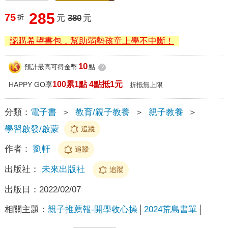
285
75
折
元
380
元
認購希望書包，幫助弱勢孩童上學不中斷！
10
預計最高可得金幣
點
?
100累1點 4點抵1元
HAPPY GO享
折抵無上限
分類：
電子書
＞
教育/親子教養
＞
親子教養
＞
學習啟發/啟蒙
追蹤
作者：
劉軒
追蹤
出版社：
未來出版社
追蹤
出版日：
2022/02/07
相關主題：
親子推薦報-開學收心操
2024荒島書單