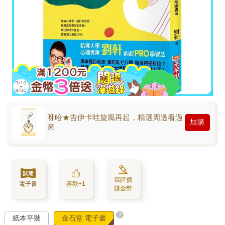
呀哈★吉伊卡哇旋風再起，精選周邊看過
加購
來
寫評價
電子書
喜歡+1
賺金幣
?
紙本平裝
金石堂 電子書