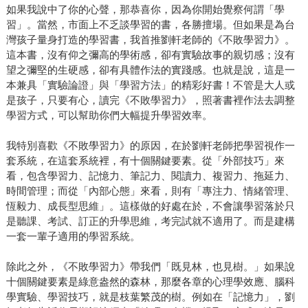
如果我說中了你的心聲，那恭喜你，因為你開始覺察何謂「學
習」。當然，市面上不乏談學習的書，各勝擅場。但如果是為台
灣孩子量身打造的學習書，我首推劉軒老師的《不敗學習力》。
這本書，沒有仰之彌高的學術感，卻有實驗故事的親切感；沒有
望之彌堅的生硬感，卻有具體作法的實踐感。也就是說，這是一
本兼具「實驗論證」與「學習方法」的精彩好書！不管是大人或
是孩子，只要有心，讀完《不敗學習力》，照著書裡作法去調整
學習方式，可以幫助你們大幅提升學習效率。
我特別喜歡《不敗學習力》的原因，在於劉軒老師把學習視作一
套系統，在這套系統裡，有十個關鍵要素。從「外部技巧」來
看，包含學習力、記憶力、筆記力、閱讀力、複習力、拖延力、
時間管理；而從「內部心態」來看，則有「專注力、情緒管理、
恆毅力、成長型思維」。這樣做的好處在於，不會讓學習落於只
是聽課、考試、訂正的升學思維，考完試就不適用了。而是建構
一套一輩子適用的學習系統。
除此之外，《不敗學習力》帶我們「既見林，也見樹。」如果說
十個關鍵要素是綠意盎然的森林，那麼各章的心理學效應、腦科
學實驗、學習技巧，就是枝葉繁茂的樹。例如在「記憶力」，劉