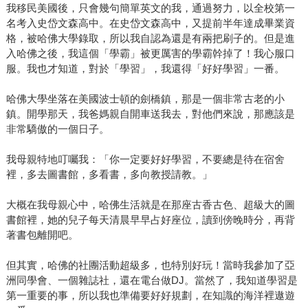
我移民美國後，只會幾句簡單英文的我，通過努力，以全校第一
名考入史岱文森高中。在史岱文森高中，又提前半年達成畢業資
格，被哈佛大學錄取，所以我自認為還是有兩把刷子的。但是進
入哈佛之後，我這個「學霸」被更厲害的學霸幹掉了！我心服口
服。我也才知道，對於「學習」，我還得「好好學習」一番。
哈佛大學坐落在美國波士頓的劍橋鎮，那是一個非常古老的小
鎮。開學那天，我爸媽親自開車送我去，對他們來說，那應該是
非常驕傲的一個日子。
我母親特地叮囑我：「你一定要好好學習，不要總是待在宿舍
裡，多去圖書館，多看書，多向教授請教。」
大概在我母親心中，哈佛生活就是在那座古香古色、超級大的圖
書館裡，她的兒子每天清晨早早占好座位，讀到傍晚時分，再背
著書包離開吧。
但其實，哈佛的社團活動超級多，也特別好玩！當時我參加了亞
洲同學會、一個雜誌社，還在電台做DJ。當然了，我知道學習是
第一重要的事，所以我也準備要好好規劃，在知識的海洋裡遨遊