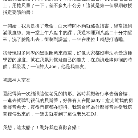
上，用捲尺量了一下，差不多九十公分！這就是第一個學期教授
指定要讀的書！
一開始，我真是拚了老命，白天時間不夠就熬夜讀書，經常讀到
滿眼血絲。第一堂上午八點半的課，我通常睡到八點二十分才醒
來，洗了臉跑出去，衝刺到課堂，一坐在座位上就想打瞌睡。
我發現很多同學的黑眼圈愈來愈重，好像大家都沒辦法承受這種
學習的強度。就在我累到懷疑自己的能力，在崩潰邊緣徘徊的時
候，我發現了一個神人Joe，他是我室友。
初識神人室友
還記得第一次結識這位老兄的情形。當時我搬著行李去宿舍樓，
一進去就聽到很低的貝斯聲，好像有人在開party！愈走近我的房
間聲音愈大，震得門框都在顫抖。我還奇怪為什麼聲音是從我房
間裡傳出來的，一進去就看到了這位老兄在DJ。
我想，這太酷了！剛好我也喜歡音樂！