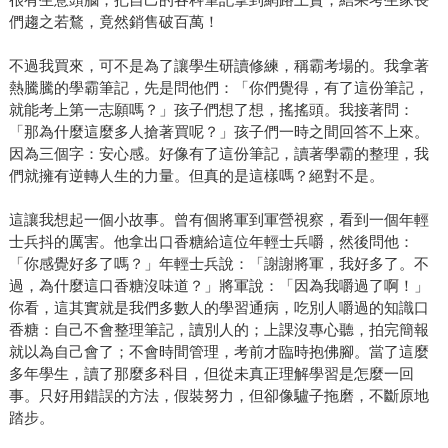
們趨之若鶩，竟然銷售破百萬！
不過我買來，可不是為了讓學生研讀修練，稱霸考場的。我拿著
熱騰騰的學霸筆記，先是問他們：「你們覺得，有了這份筆記，
就能考上第一志願嗎？」孩子們想了想，搖搖頭。我接著問：
「那為什麼這麼多人搶著買呢？」孩子們一時之間回答不上來。
因為三個字：安心感。好像有了這份筆記，讀著學霸的整理，我
們就擁有逆轉人生的力量。但真的是這樣嗎？絕對不是。
這讓我想起一個小故事。曾有個將軍到軍營視察，看到一個年輕
士兵抖的厲害。他拿出口香糖給這位年輕士兵嚼，然後問他：
「你感覺好多了嗎？」年輕士兵說：「謝謝將軍，我好多了。不
過，為什麼這口香糖沒味道？」將軍說：「因為我嚼過了啊！」
你看，這其實就是我們多數人的學習通病，吃別人嚼過的知識口
香糖：自己不會整理筆記，讀別人的；上課沒專心聽，拍完簡報
就以為自己會了；不會時間管理，考前才臨時抱佛腳。當了這麼
多年學生，讀了那麼多科目，但從未真正理解學習是怎麼一回
事。只好用錯誤的方法，假裝努力，但卻像驢子拖磨，不斷原地
踏步。