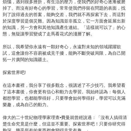
煩惱，遇到很多挫折，有生活的壓力，使我們的好奇心逐漸被磨
掉了。而沒有好奇心的學習，常常使我們停留在問題的表面，找
到了說得過去的答案，能夠交差，我們就不再探索下去，而這對
於深度學習是個災難。因為知識並非孤立，它一方面會延展出新
的知識，另一方會和其他知識產生連結。「這樣就可以了」的心
態，無疑讓學習變成了走馬看花式的淺層了解。
所以，我希望你永遠有一顆好奇心，永遠對未知的領域躍躍欲
試，這會讓你不容易被成見干擾，能夠不斷突破局限，為自己開
拓一片廣闊的知識疆土。
探索世界吧!
在這本書裡，我分享了很多觀念，很講述了不少技巧。我希望看
了這本書後，你會更有信心和動力去學習。我始終認為：每個人
都想學習，也都能學得好，只要學會如何學得好，學習可以充滿
樂趣，成為自己的動力。
偉大的二十世紀物理學家理查•費曼就曾經說過：「沒有人搞得清
楚生命究竟是什麼，但這並不重要。探索世界吧！只要你研究得
夠深，幾乎所有的東西都會變得非常有趣。」