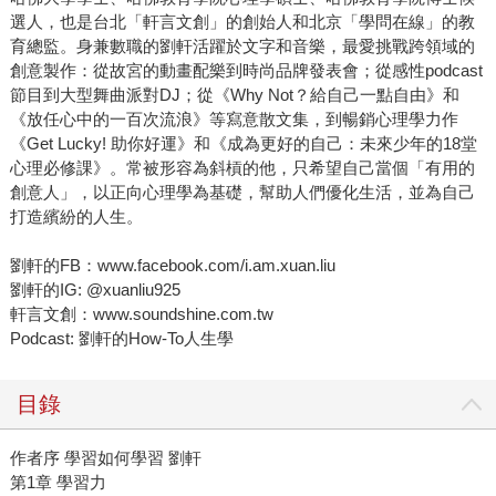
選人，也是台北「軒言文創」的創始人和北京「學問在線」的教
育總監。身兼數職的劉軒活躍於文字和音樂，最愛挑戰跨領域的
創意製作：從故宮的動畫配樂到時尚品牌發表會；從感性podcast
節目到大型舞曲派對DJ；從《Why Not？給自己一點自由》和
《放任心中的一百次流浪》等寫意散文集，到暢銷心理學力作
《Get Lucky! 助你好運》和《成為更好的自己：未來少年的18堂
心理必修課》。常被形容為斜槓的他，只希望自己當個「有用的
創意人」，以正向心理學為基礎，幫助人們優化生活，並為自己
打造繽紛的人生。
劉軒的FB：www.facebook.com/i.am.xuan.liu
劉軒的IG: @xuanliu925
軒言文創：www.soundshine.com.tw
Podcast: 劉軒的How-To人生學
目錄
作者序 學習如何學習 劉軒
第1章 學習力