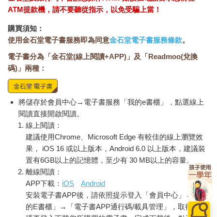
知道哪些是你需要加強複習的。而且，檢測本身也是一種訊息的
ATM提款機，請不要聽從指示，以免受騙上當！
提取，它會大大鞏固你所學習的知識，更加長期記憶化。
時間有限，制定計畫
購買須知：
使用金石堂電子書服務即為同意
金石堂電子書服務條款
。
知道了複習重點，了解到自己哪些還沒掌握好，接下來，就要制
定複習計畫了。這涉及時間的管理，特別是臨近考試，沒有太多
電子書分為「金石堂(線上閱讀+APP)」及「Readmoo(兌換
時間來複習；但與此同時，又好像還有時間做點別的——吃個零
碼)」兩種：
食、看個影片、滑個手機。你一開始並沒有把「認真」二字放在
心上，這兒翻翻、那兒看看，直到你遭遇了「帕金森定律」。
將儲存於會員中心→電子書服務「我的e書櫃」，點選線上
「帕金森定律」又叫「雞毛蒜皮定律」是由一位英國歷史學家諾
閱讀直接開啟閱讀。
斯古德•帕金森所提出的。他根據多年的觀察，發現工作中極易出
線上閱讀：
現一種情況：
建議使用Chrome、Microsoft Edge 有較佳的線上瀏覽效
果， iOS 16 或以上版本，Android 6.0 以上版本，建議裝
如果你分配一項任務，要求兩小時內做完，做事的人會拚死拚活
置有6GB以上的記憶體，至少有 30 MB以上的容量。
想辦法在兩小時完成。但如果你給他兩個禮拜呢？他還是會用足
離線閱讀：
兩個禮拜來完成同一件事。
APP下載：
iOS
Android
為什麼？因為當時間拉長了，就有許多的雞毛蒜皮、不重要的事
安裝電子書APP後，請依照提示登入「會員中心」→「我
情插入進來，於是，看似忙碌實則低效的「帕金森定律」，開始
的E書櫃」→「電子書APP通行碼/載具管理」，取得通行
運轉了。