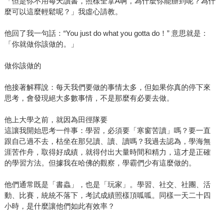
「但是你不用每天讀書，照樣全拿A啊，為什麼你能辦到呢？為什
麼可以這麼輕鬆呢？」我虛心請教。
他回了我一句話：“You just do what you gotta do！” 意思就是：
「你就做你該做的。」
做你該做的
他接著解釋說：每天我們要做的事情太多，但如果你真的停下來
思考，會發現絕大多數事情，不是那麼有必要去做。
他上大學之前，就因為田徑隊要
這讓我開始思考一件事：學習，必須要「寒窗苦讀」嗎？要一直
跟自己過不去，枯坐在那兒讀、讀、讀嗎？我過去認為，學海無
涯苦作舟，取得好成績，就得付出大量時間和精力，這才是正確
的學習方法。但據我在哈佛的觀察，學霸們少有這麼做的。
他們通常既是「書蟲」，也是「玩家」。學習、社交、社團、活
動、比賽，統統不落下，考試成績照樣頂呱呱。同樣一天二十四
小時，是什麼讓他們如此有效率？