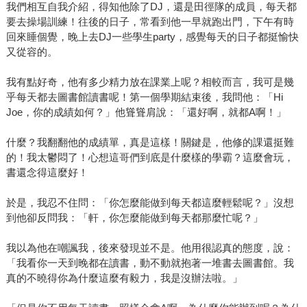
我們相互自我介紹，得知他除了DJ，還是田徑隊的成員，每天都
要去操場訓練！往後的日子，常看到他一早就跑出門，下午有時
回來睡個覺，晚上去DJ一些學生party，感覺每天的日子都挺愉快
又從容的。
我有點好奇，他有多少精力放在課業上呢？相較而言，我可是幾
乎每天都去圖書館讀書呢！第一個學期結束後，我問他：「Hi
Joe，你的成績如何？」他聳聳肩說：「還好啊，就都A啊！」
什麼？我翻翻他的成績單，真是這樣！關鍵是，他修的課還挺難
的！我太鬱悶了！心想這哥們到底是什麼樣的學霸？這麼會玩，
書還念得這麼好！
於是，我忍不住問：「你怎麼能做到每天都這麼輕鬆呢？」沒想
到他卻反問我：「軒，你怎麼能做到每天都那麼忙呢？」
我以為他在嘲諷我，後來發現並不是。他用很認真的態度，說：
「我看你一天到晚都在讀書，動不動就抱著一堆書去圖書館。我
真的不曉得你為什麼這麼有毅力，我是沒辦法啦。」