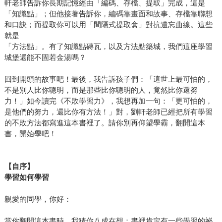
軒老師告訴你長期記憶經由「編碼、存檔、提取」完成，這是
「知識點」；但他接著告訴你，編碼靠畫面和故事、存檔靠聯想
和口訣；而提取你可以用「間隔式提取盒」對抗遺忘曲線。這些
就是
「方法點」。有了知識點磚瓦，以及方法點築城，我們這座學習
城堡還能不固若金湯嗎？
回到開頭的故事吧！最後，我告訴孩子們：「這世上最可怕的，
不是別人比你聰明，而是那些比你聰明的人，竟然比你還努
力！」如今讀完《不敗學習力》，我想再加一句：「更可怕的，
是他們的努力，還比你有方法！」對，劉軒老師已經把所有學習
的不敗方法都寫進這本書裡了。請你別再仰望學霸，翻開這本
書，開始學吧！
【自序】
學習如何學習
親愛的同學，你好：
當你翻開這本書時，我猜你八成在想：書裡肯定有一些學習的祕