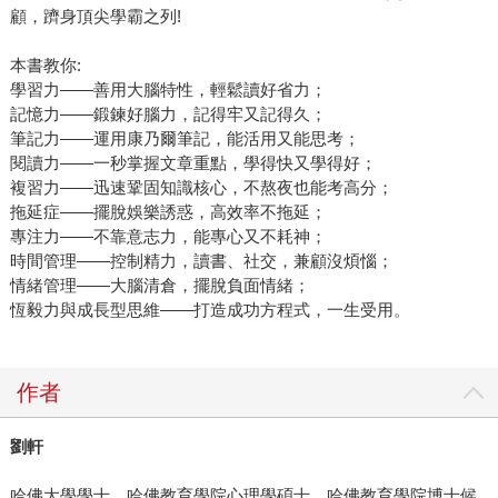
顧，躋身頂尖學霸之列!
本書教你:
學習力——善用大腦特性，輕鬆讀好省力；
記憶力——鍛鍊好腦力，記得牢又記得久；
筆記力——運用康乃爾筆記，能活用又能思考；
閱讀力——一秒掌握文章重點，學得快又學得好；
複習力——迅速鞏固知識核心，不熬夜也能考高分；
拖延症——擺脫娛樂誘惑，高效率不拖延；
專注力——不靠意志力，能專心又不耗神；
時間管理——控制精力，讀書、社交，兼顧沒煩惱；
情緒管理——大腦清倉，擺脫負面情緒；
恆毅力與成長型思維——打造成功方程式，一生受用。
作者
劉軒
哈佛大學學士、哈佛教育學院心理學碩士、哈佛教育學院博士候