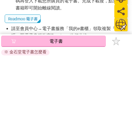
碼再登入下載您所購買的電子書。完成下載後，點選任一
書籍即可開始離線閱讀。
現在，你知道哈佛學生為什麼在「溫書假」開始時悠哉游哉，最
後卻要熬夜來準備考試了，大家都難逃「帕金森定律」。
請至會員中心→電子書服務「我的e書櫃」領取複製『兌換
所以，當你開始制定複習計畫時，一定要對自己狠一點，給自己
碼』至電子書服務商Readmoo進行兌換。
安排少一點時間，反而能提高效率。
電子書
退換貨須知：
效率大師博恩•崔西(Brian Tracy)說：「如果你開始工作前，能夠
※ 金石堂電子書怎麼看
因版權保護，您在金石堂所購買的電子書僅能以金石堂專屬
花10%的時間先做規劃，將大幅提升其餘90%的時間效率。」我
的閱讀軟體開啟閱讀，無法以其他閱讀器或直接下載檔案。
非常相信這一點。
依據「消費者保護法」第19條及行政院消費者保護處公告之
「通訊交易解除權合理例外情事適用準則」，非以有形媒介
我的室友Joe，在準備期末考試前，也和我一樣焦慮，但他會先坐
提供之數位內容或一經提供即為完成之線上服務，經消費者
下來規劃自己的複習計畫。
事先同意始提供。（如：電子書、電子雜誌、下載版軟體、
虛擬商品…等），
不受「網購服務需提供七日鑑賞期」的限
他說：「這一門課，我要花四個小時來準備。」
制
。為維護您的權益，建議您先使用「試閱」功能後再付款
購買。
我很驚訝：「我要準備三天！而你只需要四小時？」
「其實三天裡，你會浪費大部分的時間，因為你可能專心一個半
小時後，就失去效率了。而我只要花三個小時就可以辦到！」