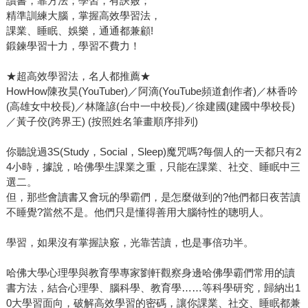
讀書，靠方法；學習，有訣竅；
精準訓練大腦，掌握高效學習法，
課業、睡眠、娛樂，通通都兼顧!
鍛鍊學習十力，學習不費力！
★超高效學習法，名人都推薦★
HowHow陳孜昊(YouTuber)／阿滴(YouTube頻道創作者)／林香吟
(高雄女中校長)／林隆諺(台中一中校長)／徐建國(建國中學校長)
／黃子佼(跨界王) (按照姓名筆畫順序排列)
你聽說過3S(Study，Social，Sleep)魔咒嗎?每個人的一天都只有2
4小時，據說，哈佛學生課業之重，只能在課業、社交、睡眠中三
選二。
但，那些會讀書又會玩的學霸們，是怎麼做到的?他們都日夜苦讀
不睡覺?當然不是。他們只是懂得善用大腦特性的聰明人。
學習，如果沒有掌握訣竅，光靠苦讀，也是事倍功半。
哈佛大學心理學與教育學專家劉軒觀察身邊哈佛學霸們常用的讀
書方法，結合心理學、腦科學、教育學……等科學研究，歸納出1
0大學習面向，破解高效學習的密碼，讓你課業、社交、睡眠都兼