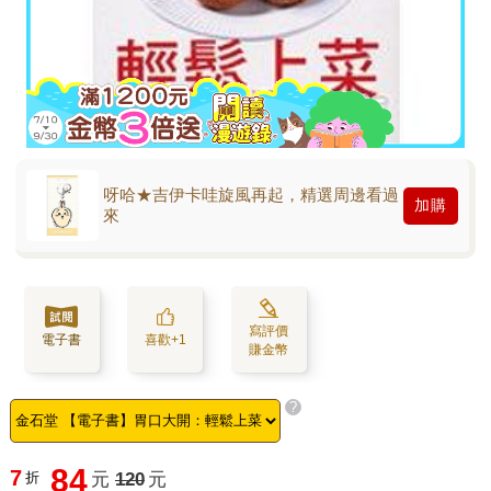
呀哈★吉伊卡哇旋風再起，精選周邊看過
加購
來
寫評價
電子書
喜歡+1
賺金幣
?
84
7
折
元
120
元