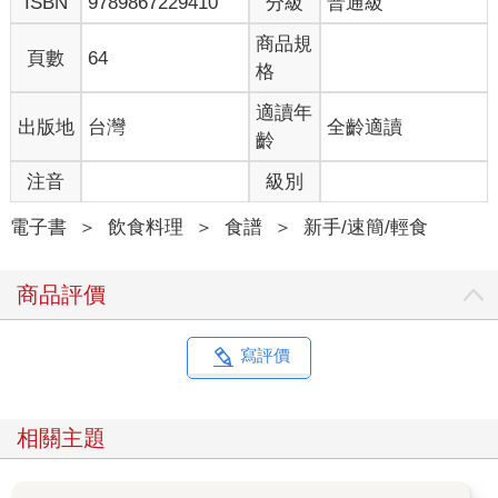
ISBN
9789867229410
分級
普通級
商品規
頁數
64
格
適讀年
出版地
台灣
全齡適讀
齡
注音
級別
電子書
＞
飲食料理
＞
食譜
＞
新手/速簡/輕食
商品評價
寫評價
相關主題