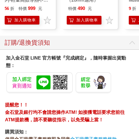
平煎鍋30cm
Poke
999
490
56
折
特價
元
特價
元
9
折
(Pokemo
Pres
加入購物車
加入購物車
訂購/退換貨須知
加入金石堂 LINE 官方帳號『完成綁定』，隨時掌握出貨動
態：
提醒您！！
金石堂及銀行均不會請您操作ATM! 如接獲電話要求您前往
ATM提款機，請不要聽從指示，以免受騙上當！
購買須知：