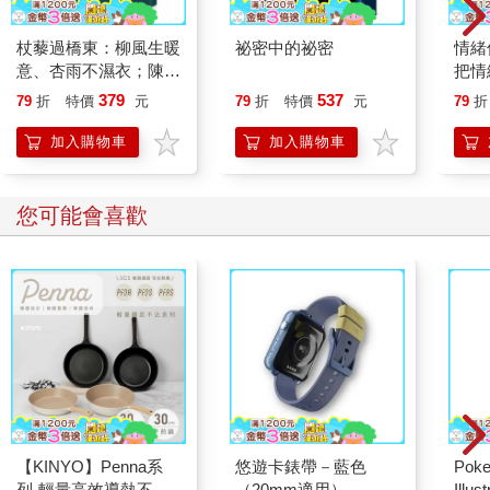
杖藜過橋東：柳風生暖
祕密中的祕密
情緒
意、杏雨不濕衣；陳亮
把情
恭談以心轉境的適齡漫
誰都
379
537
79
折
特價
元
79
折
特價
元
79
折
想
加入購物車
加入購物車
您可能會喜歡
【KINYO】Penna系
悠遊卡錶帶－藍色
Poke
列-輕量高效導熱不沾
（20mm適用）
Illus