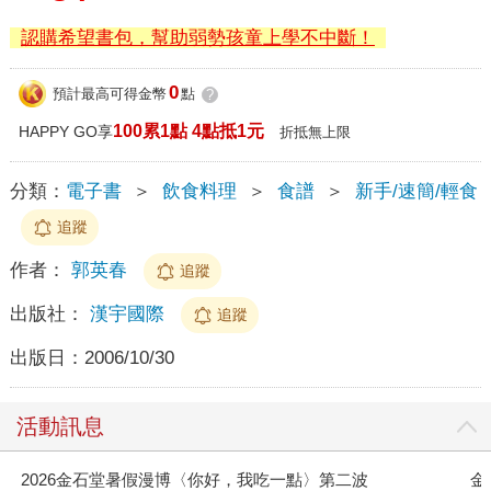
認購希望書包，幫助弱勢孩童上學不中斷！
0
預計最高可得金幣
點
?
100累1點 4點抵1元
HAPPY GO享
折抵無上限
分類：
電子書
＞
飲食料理
＞
食譜
＞
新手/速簡/輕食
追蹤
作者：
郭英春
追蹤
出版社：
漢宇國際
追蹤
出版日：
2006/10/30
活動訊息
金石堂2026海外優惠：電子書