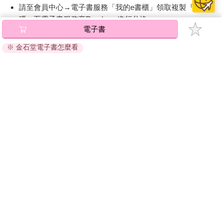
請至會員中心→電子書服務「我的e書櫃」領取複製『兌換
碼』至電子書服務商Readmoo進行兌換。
電子書
退換貨須知：
※ 金石堂電子書怎麼看
因版權保護，您在金石堂所購買的電子書僅能以金石堂專屬
的閱讀軟體開啟閱讀，無法以其他閱讀器或直接下載檔案。
依據「消費者保護法」第19條及行政院消費者保護處公告之
「通訊交易解除權合理例外情事適用準則」，非以有形媒介
提供之數位內容或一經提供即為完成之線上服務，經消費者
事先同意始提供。（如：電子書、電子雜誌、下載版軟體、
虛擬商品…等），
不受「網購服務需提供七日鑑賞期」的限
制
。為維護您的權益，建議您先使用「試閱」功能後再付款
購買。