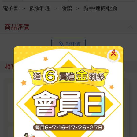
電子書
＞
飲食料理
＞
食譜
＞
新手/速簡/輕食
商品評價
寫評價
相關主題
吳秉承的百搭美味方程式
看更多