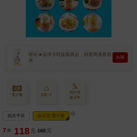
呀哈★吉伊卡哇旋風再起，精選周邊看過
加購
來
寫評價
電子書
喜歡+1
賺金幣
?
紙本平裝
金石堂 電子書
118
7
折
元
168
元