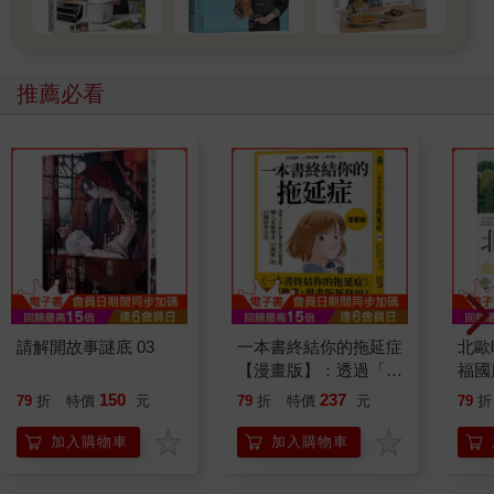
推薦必看
請解開故事謎底 03
一本書終結你的拖延症
北歐
【漫畫版】：透過「小
福國
行動」打開大腦的行動
150
237
79
折
特價
元
79
折
特價
元
79
折
開關，懶人也能變身
「行動派」的37個科
加入購物車
加入購物車
學方法