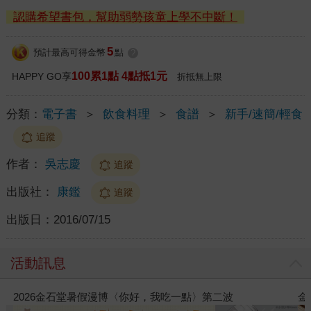
認購希望書包，幫助弱勢孩童上學不中斷！
5
預計最高可得金幣
點
?
100累1點 4點抵1元
HAPPY GO享
折抵無上限
分類：
電子書
＞
飲食料理
＞
食譜
＞
新手/速簡/輕食
追蹤
作者：
吳志慶
追蹤
出版社：
康鑑
追蹤
出版日：
2016/07/15
活動訊息
金石堂2026海外優惠：電子書