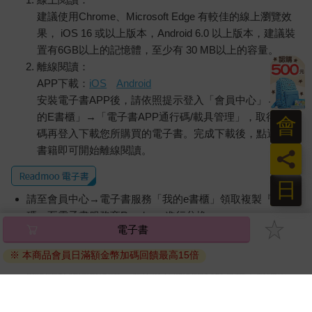
建議使用Chrome、Microsoft Edge 有較佳的線上瀏覽效
果， iOS 16 或以上版本，Android 6.0 以上版本，建議裝
置有6GB以上的記憶體，至少有 30 MB以上的容量。
離線閱讀：
APP下載：
iOS
Android
安裝電子書APP後，請依照提示登入「會員中心」→「我
的E書櫃」→「電子書APP通行碼/載具管理」，取得通行
會
碼再登入下載您所購買的電子書。完成下載後，點選任一
書籍即可開始離線閱讀。
員
日
請至會員中心→電子書服務「我的e書櫃」領取複製『兌換
碼』至電子書服務商Readmoo進行兌換。
電子書
退換貨須知：
※ 本商品會員日滿額金幣加碼回饋最高15倍
因版權保護，您在金石堂所購買的電子書僅能以金石堂專屬
的閱讀軟體開啟閱讀，無法以其他閱讀器或直接下載檔案。
依據「消費者保護法」第19條及行政院消費者保護處公告之
「通訊交易解除權合理例外情事適用準則」，非以有形媒介