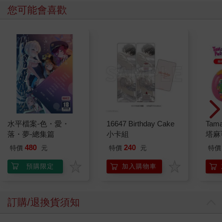
您可能會喜歡
水平檔案-色・愛・
16647 Birthday Cake
Tam
落・夢-總集篇
小卡組
塔麻
園系
480
240
特價
元
特價
元
特價
地冰
預購限定
加入購物車
訂購/退換貨須知