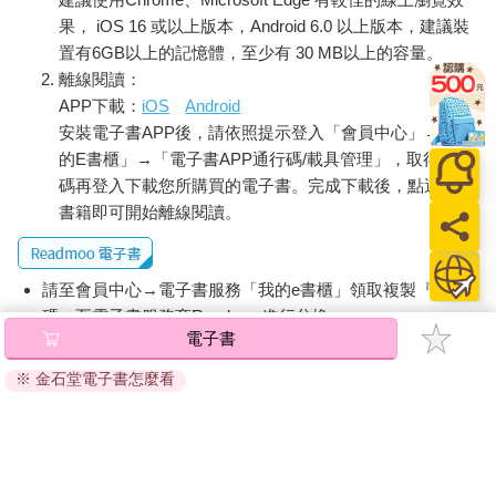
果， iOS 16 或以上版本，Android 6.0 以上版本，建議裝
置有6GB以上的記憶體，至少有 30 MB以上的容量。
離線閱讀：
APP下載：
iOS
Android
安裝電子書APP後，請依照提示登入「會員中心」→「我
的E書櫃」→「電子書APP通行碼/載具管理」，取得通行
碼再登入下載您所購買的電子書。完成下載後，點選任一
書籍即可開始離線閱讀。
請至會員中心→電子書服務「我的e書櫃」領取複製『兌換
碼』至電子書服務商Readmoo進行兌換。
電子書
退換貨須知：
※ 金石堂電子書怎麼看
因版權保護，您在金石堂所購買的電子書僅能以金石堂專屬
的閱讀軟體開啟閱讀，無法以其他閱讀器或直接下載檔案。
依據「消費者保護法」第19條及行政院消費者保護處公告之
「通訊交易解除權合理例外情事適用準則」，非以有形媒介
提供之數位內容或一經提供即為完成之線上服務，經消費者