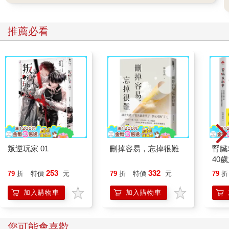
推薦必看
叛逆玩家 01
刪掉容易，忘掉很難
腎臟
40
就告
253
332
79
折
特價
元
79
折
特價
元
79
折
加入購物車
加入購物車
您可能會喜歡