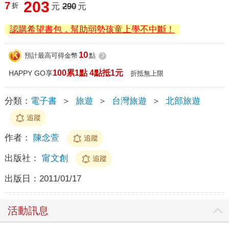
203
7
折
元
290
元
認購希望書包，幫助弱勢孩童上學不中斷！
10
預計最高可得金幣
點
?
100累1點 4點抵1元
HAPPY GO享
折抵無上限
分類：
電子書
＞
旅遊
＞
台灣旅遊
＞
北部旅遊
追蹤
作者：
陳念萱
追蹤
出版社：
甯文創
追蹤
出版日：
2011/01/17
活動訊息