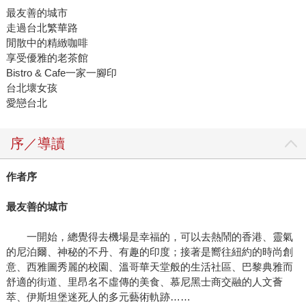
最友善的城市
走過台北繁華路
閒散中的精緻咖啡
享受優雅的老茶館
Bistro & Cafe一家一腳印
台北壞女孩
愛戀台北
序／導讀
作者序
最友善的城市
一開始，總覺得去機場是幸福的，可以去熱鬧的香港、靈氣
的尼泊爾、神秘的不丹、有趣的印度；接著是嚮往紐約的時尚創
意、西雅圖秀麗的校園、溫哥華天堂般的生活社區、巴黎典雅而
舒適的街道、里昂名不虛傳的美食、慕尼黑士商交融的人文薈
萃、伊斯坦堡迷死人的多元藝術軌跡……