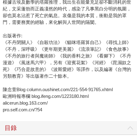
根據古埃及數學的塔羅推理，我出生在能量充足卻不斷消耗的世
紀，文采蓬勃而正義凜然的時代，感染了凡事黑白分明的氛圍，
卻也莫名沾惹了死亡的氣息。哀傷是我的本質，衝動是我的罩
門，需要務實的經驗，來化解與人世間的隔閡。
出版著作:
《不丹閉關人》《自殺功法》《貓咪塔羅算自己》《尋找上師》
《不丹，深呼吸》《更年期更美麗》《流浪筆記》《食色故事》
《不丹的旅行者與魔術師》《我的香料之旅》《看腳下》《不丹
漫遊》《風迷馬六甲》，另有《迎賓花絮》《河經》《毘濕奴之
死》《巧合是故意的》《波斯愛經》等譯作，以及編著《台灣的
另類教育》等出版著作二十餘本。
陳念萱Blog column.oushinet.com/221-554-91765.xhtml
歐洲時報專欄 blog.ifeng.com/1223180.html
alicerun.blog.163.com/
pro.self.com.cn/?54
目錄