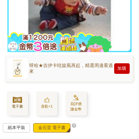
呀哈★吉伊卡哇旋風再起，精選周邊看過
加購
來
寫評價
電子書
喜歡+1
賺金幣
?
紙本平裝
金石堂 電子書