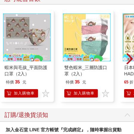
蝦米與毛孩_平面防護
雙色蝦米_三層防護口
日本
口罩（2入）
罩（2入）
HA
金緻
35
35
特價
元
特價
元
65
折
濕潤
140
加入購物車
加入購物車
臉部
顏保
訂購/退換貨須知
加入金石堂 LINE 官方帳號『完成綁定』，隨時掌握出貨動