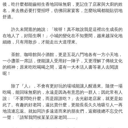
後，吃什麼都能齒頰生香地回味無窮，更記住了店家與大廚的姓
名，來去務必要打聲招呼，彷彿回家宴客，怎麼吆喝都能貼切地
舒適。
許久未閒逛的她說：「唉呀！真不敢說我是這裡出生成長的
在地人了，好陌生啊！」小城的變化在不知覺間，越來越深化地
細緻，只有用散步，才能走出大道理來。
茶館、咖啡館與小酒館，更是五花八門地各有一方小天地，
一小盞茶一席話，便能讓人受用好一陣子，又更理解了傳統文化
的精神；原來吃吃喝喝之間，還有一大本活人書等著人去閱讀
呢！
除了『人』，不會有更好玩的場域能讓人醒過來。隨便一場
吃喝，能回味無窮的，永遠是因為有意思的一群人；因此常有人
說：「不要問吃什麼，而是跟誰吃？」去光顧老店家，就更是如
此了。有趣的好老闆，遠比賣什麼，更能長長久久地吸引人一再
地流連忘返。就如同許多遠道而來的朋友們，返鄉後總不忘交代
一聲：「請幫我問候某某店家老闆……」