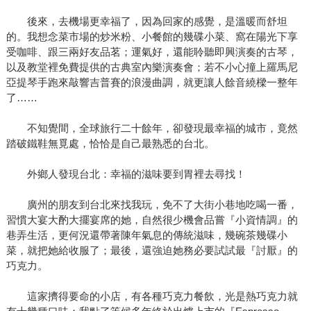
後來，去機場更幸福了，因為回家的感覺，是溫暖而舒坦
的。我想念菜市場的炒米粉、小餐館的幾碟小菜、窩在陽光下享
受咖啡、跟三兩好友品茗；運氣好，還能聆聽即興演奏的古琴，
以及教堂裡免費提供的古典室內樂演奏會；若不小心撞上羅馬尼
亞提琴手跑來敲響吉普賽的浪漫曲調，就更讓人餘音繞樑一整年
了……
不知覺間，全球旅行二十餘年，卻發現最幸福的城市，竟然
踏破鐵鞋無覓處，恰恰是自己最熟悉的台北。
外鄉人發現台北：幸福的滋味要到胃裡去尋找！
廣州的朋友到台北來找我玩，免不了大街小巷地吃喝一番，
習慣大宴大酌大擺宴席的她，自然很少機會品嘗『小資情調』的
巷弄生活，更何況還帶著陳年氣息的傳統滋味，幾碗茶幾碟小
菜，就把她給收服了；最後，還強迫她務必要試試最『討厭』的
巧克力。
這家擠得要命的小店，有各種巧克力餐飲，光是熱巧克力就