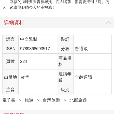
幸福的滋味要去胃裡尋找，而入嘴前，卻需要找到『對』的
人，來畫龍點睛今天的幸福感！
詳細資料
語言
中文繁體
裝訂
ISBN
9789868693517
分級
普通級
商品規
頁數
224
格
適讀年
出版地
台灣
全齡適讀
齡
注音
級別
電子書
＞
旅遊
＞
台灣旅遊
＞
北部旅遊