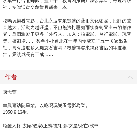
收集一打台北郵戳，蓋上十二枚書內推薦店家發票章，寄返出版
社，便贈送甯文創當月新書一本。
吃喝玩樂看電影，台北永遠有最豐盛的藝術文化饗宴，批評的聲
音越大，活動力越旺盛，不但無法打壓如雨後春筍冒出來的創作
者，反倒激勵了更多『外行人』加入；拍電影、發行電影、玩音
樂、搞劇場…… 甚至小小台北在一年內便成立了五十多家出版
社，真有這麼多人願意看書嗎？根據博客來網路書店的年度報
告，業績成長有三成……
作者
陳念萱
華興育幼院畢業。以吃喝玩樂看電影為業。
1958.8.13生。
塔羅人格:太陽/教宗/正義/魔術師/女皇/死亡/戰車