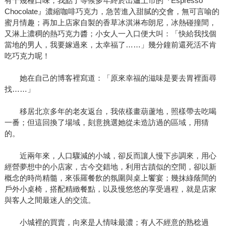
有十幾種口味；我點了等候多年終於出爐上市的『Espresso
Chocolate』濃縮咖啡巧克力，急苦進入甜膩的交會，無可言喻的
蜜月情趣；再加上店家自製的香草冰淇淋布朗尼，冰熱碰撞間，
又淋上濃稠的熱巧克力醬；小女人一入口便大叫：「快給我找個
當地的男人，我要嫁過來，太幸福了……」幾分鐘前還死活不肯
吃巧克力呢！
她在自己的博客裡寫道：「原來幸福的滋味是要去胃裡面尋
找……」
移居北京多年的老友返台，我依樣畫葫蘆地，照樣帶去吃喝
一番；但這回換了場域，刻意挑選她從未造訪過的區域，用猜
的。
近兩年來，人口驟減的小城，卻反而讓人慢下步調來，用心
經營夢想中的小店家，古今交錯地，利用古蹟似的空間，卻以新
概念的時尚精髓，來張羅餐飲的氛圍與桌上饗宴；幾抹綠蔭間的
戶外小桌椅，搭配精緻餐點，以及慢悠悠的享受過程，就是店家
與客人之間最迷人的交流。
小城裡的買賣，向來是人情味最濃；有人不經意的熟稔過