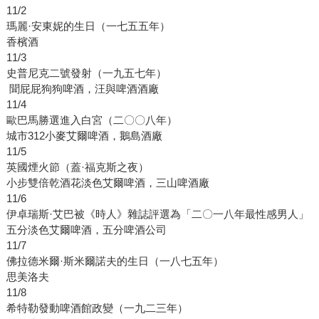
11/2
瑪麗·安東妮的生日（一七五五年）
香檳酒
11/3
史普尼克二號發射（一九五七年）
聞屁屁狗狗啤酒，汪與啤酒酒廠
11/4
歐巴馬勝選進入白宮（二〇〇八年）
城市312小麥艾爾啤酒，鵝島酒廠
11/5
英國煙火節（蓋·福克斯之夜）
小步雙倍乾酒花淡色艾爾啤酒，三山啤酒廠
11/6
伊卓瑞斯·艾巴被《時人》雜誌評選為「二〇一八年最性感男人」
五分淡色艾爾啤酒，五分啤酒公司
11/7
佛拉德米爾·斯米爾諾夫的生日（一八七五年）
思美洛夫
11/8
希特勒發動啤酒館政變（一九二三年）