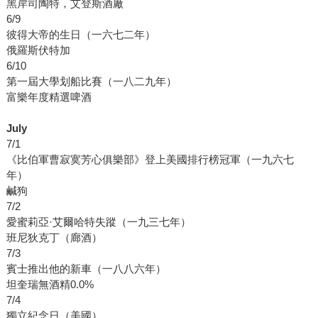
黑岸司陶特，艾登斯酒廠
6/9
彼得大帝的生日（一六七二年）
俄羅斯伏特加
6/10
第一屆大學划船比賽（一八二九年）
富樂年度精選啤酒
July
7/1
《比伯軍曹寂寞芳心俱樂部》登上美國排行榜冠軍（一九六七
年）
鹹狗
7/2
愛蜜莉亞·艾爾哈特失蹤（一九三七年）
班尼狄克丁（廊酒）
7/3
賓士推出他的新車（一八八六年）
坦奎瑞無酒精0.0%
7/4
獨立紀念日（美國）