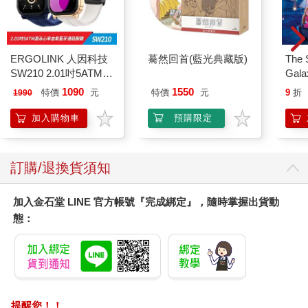
ERGOLINK 人因科技
驀然回首(藍光典藏版)
The 
SW210 2.01吋5ATM游
Gala
泳心率血氧藍牙通話腕
Peac
1090
1550
特價
元
特價
元
9
折
1990
錶
Surpri
Mari
加入購物車
預購限定
Stor
訂購/退換貨須知
加入金石堂 LINE 官方帳號『完成綁定』，隨時掌握出貨動
態：
提醒您！！