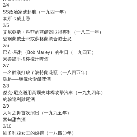
2/4
SS政治家號起航（一九四一年）
泰斯卡威士忌
2/5
艾尼亞斯・科菲的蒸餾器取得專利（一八三一年）
愛爾蘭威士忌或蘇格蘭調合威士忌
2/6
巴布·馬利（Bob Marley）的生日（一九四五）
果醬罐手搖檸檬汁啤酒
2/7
一名醉漢打破了波特蘭花瓶（一八四五年）
羅格──壞傢伙愛爾啤酒
2/8
傑克·尼克遜用高爾夫球桿攻擊汽車（一九九四年）
約翰達利雞尾酒
2/9
大河之舞首次演出（一九九五年）
索甸甜白酒
2/10
維多利亞女王的婚禮（一八四〇年）