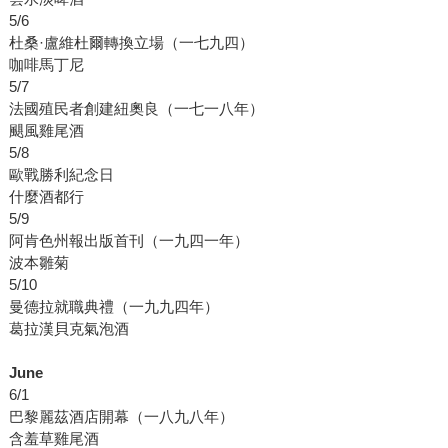
5/6
杜桑·盧維杜爾轉換立場（一七九四）
咖啡馬丁尼
5/7
法國殖民者創建紐奧良（一七一八年）
颶風雞尾酒
5/8
歐戰勝利紀念日
什麼酒都行
5/9
阿肯色州報出版首刊（一九四一年）
波本雛菊
5/10
曼德拉就職典禮（一九九四年）
葛拉漢貝克氣泡酒
June
6/1
巴黎麗茲酒店開幕（一八九八年）
含羞草雞尾酒