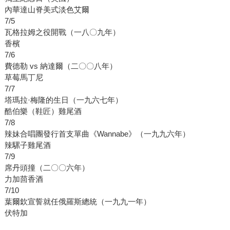
內華達山脊美式淡色艾爾
7/5
瓦格拉姆之役開戰（一八〇九年）
香檳
7/6
費德勒 vs 納達爾（二〇〇八年）
草莓馬丁尼
7/7
塔瑪拉·梅隆的生日（一九六七年）
酷伯樂（鞋匠）雞尾酒
7/8
辣妹合唱團發行首支單曲《Wannabe》（一九九六年）
辣騾子雞尾酒
7/9
席丹頭撞（二〇〇六年）
力加茴香酒
7/10
葉爾欽宣誓就任俄羅斯總統（一九九一年）
伏特加