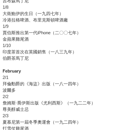
吉布森馬丁尼
1/8
大衛鮑伊的生日（一九四七年）
冷港拉格啤酒、布里克斯頓啤酒廠
1/9
賈伯斯推出第一代iPhone（二〇〇七年）
金蘋果雞尾酒
1/10
印度茶首次在英國銷售（一八三九年）
伯爵茶馬丁尼
February
2/1
拜倫勳爵的《海盜》出版（一八一四年）
波爾多
2/2
詹姆斯·喬伊斯出版《尤利西斯》（一九二二年）
尊美醇威士忌
2/3
夏慕尼第一屆冬季奧運會（一九二四年）
打雪仗雞尾酒