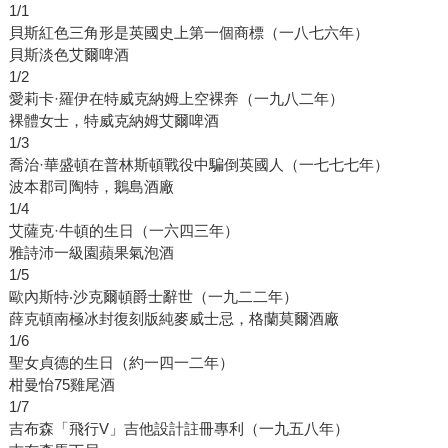
1/1
貝斯紅色三角形是英國史上第一個商標（一八七六年）
貝斯淡色艾爾啤酒
1/2
愛莉卡·羅伊在特威克納姆上空裸奔（一九八二年）
裸體女士，特威克納姆艾爾啤酒
1/3
喬治·華盛頓在普林斯頓戰役中騙倒英國人（一七七七年）
波本郡司陶特，鵝島酒廠
1/4
艾薩克·牛頓的生日（一六四三年）
雅詩沛一級園蘋果氣泡酒
1/5
歐內斯特‧沙克爾頓爵士辭世（一九二二年）
薛克頓南極冰封復刻版純麥威士忌，格蘭莫爾酒廠
1/6
聖女貞德的生日（約一四一二年）
柑曼怡75雞尾酒
1/7
吉布森「飛行V」吉他設計註冊專利（一九五八年）