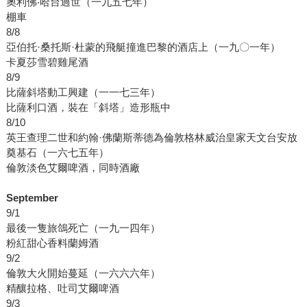
奧利佛‧哈台過世（一九五七年）
棚車
8/8
亞伯托·桑托斯·杜蒙的飛艇撞進巴黎的酒店上（一九〇一年）
卡夏莎雪碧雞尾酒
8/9
比薩斜塔動工興建（一一七三年）
比薩利口酒，裝在「斜塔」造形瓶中
8/10
英王查理二世和約翰·佛蘭斯蒂德為倫敦格林威治皇家天文台安放
奠基石（一六七五年）
倫敦淡色艾爾啤酒，同時酒廠
September
9/1
最後一隻旅鴿死亡（一九一四年）
粉紅甜心香料蘭姆酒
9/2
倫敦大火開始蔓延（一六六六年）
精釀拉格、吐司艾爾啤酒
9/3