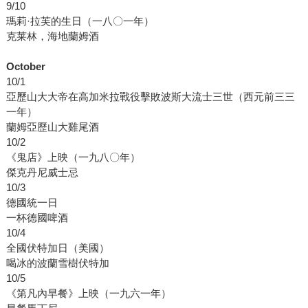
9/10
瑪莉·拉芙的生日（一八〇一年）
克莱林，海地蘭姆酒
October
10/1
亞歷山大大帝在高加米拉戰役擊敗波斯大流士三世（西元前三三
一年）
蘭姆亞歷山大雞尾酒
10/2
《鬼店》上映（一九八〇年）
傑克丹尼威士忌
10/3
德國統一日
一杯德國啤酒
10/4
全國伏特加日（美國）
喝冰的波蘭雪樹伏特加
10/5
《第凡內早餐》上映（一九六一年）