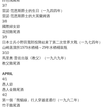
白色俄羅斯
3/7
雷諾·范恩斯爵士的生日（一九四四年）
雷諾·范恩斯爵士的大英蘭姆酒
3/8
國際婦女節
花招雞尾酒
3/9
日本士兵小野田寬郎投降結束了第二次世界大戰（一九七四年）
山崎蒸溜所1979水楢桶～29年水楢桶裝瓶
3/10
馬里奧·普佐出版《教父》（一九六九年）
教父雞尾酒
APRIL
4/1
愚人節
愚人金雞尾酒
4/2
第一個「熊貓線」行人穿越道通行（一九六二年）
竹子雞尾酒