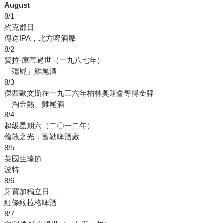
August
8/1
約克郡日
傳送IPA，北方啤酒廠
8/2
費拉·庫蒂過世（一九八七年）
「殭屍」雞尾酒
8/3
傑西歐文斯在一九三六年柏林奧運會奪得金牌
「淘金熱」雞尾酒
8/4
超級星期六（二〇一二年）
倫敦之光，富勒啤酒廠
8/5
英國生蠔節
波特
8/6
牙買加獨立日
紅條紋拉格啤酒
8/7