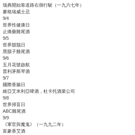
瑞典開始靠道路右側行駛（一九六七年）
麥格瑞威士忌
9/4
世界性健康日
止痛藥雞尾酒
9/5
世界鬍鬚日
黑鬍子雞尾酒
9/6
五月花號啟航
普利茅斯琴酒
9/7
國際香腸日
維亞艾米利亞啤酒，杜卡托酒業公司
9/8
世界掃盲日
ABC雞尾酒
9/9
《軍官與魔鬼》（一九九二年）
富豪香艾酒