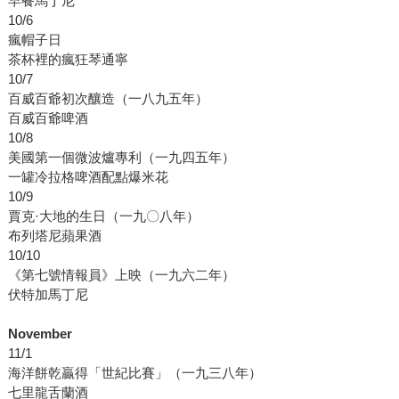
早餐馬丁尼
10/6
瘋帽子日
茶杯裡的瘋狂琴通寧
10/7
百威百爺初次釀造（一八九五年）
百威百爺啤酒
10/8
美國第一個微波爐專利（一九四五年）
一罐冷拉格啤酒配點爆米花
10/9
賈克·大地的生日（一九〇八年）
布列塔尼蘋果酒
10/10
《第七號情報員》上映（一九六二年）
伏特加馬丁尼
November
11/1
海洋餅乾贏得「世紀比賽」（一九三八年）
七里龍舌蘭酒