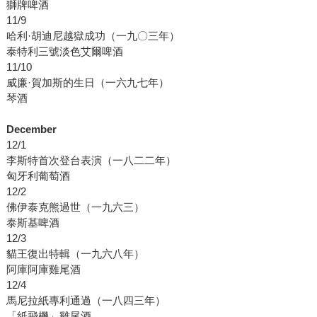
獅牌啤酒
11/9
哈利·胡迪尼越獄成功（一九〇三年）
泰特利三號淡色艾爾啤酒
11/10
威廉·賀加斯的生日（一六九七年）
琴酒
December
12/1
李斯特首次登台表演（一八二二年）
匈牙利葡萄酒
12/2
佛伊泰克熊過世（一九六三）
泰斯基啤酒
12/3
貓王復出特輯（一九六八年）
阿庫阿庫雞尾酒
12/4
馬尼拉紙專利通過（一八四三年）
「紙飛機」雞尾酒