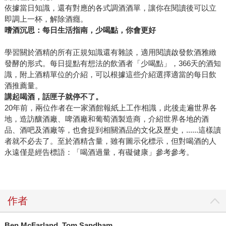
依據當日知識，還有對應的各式調酒酒單，讓你在閱讀後可以立
即調上一杯，解除酒癮。
嗜酒沉思
：每日生活指南，少喝點，你會更好
學習關於酒精的所有正規知識還有雜談，適用閱讀啟發飲酒雅緻
發酵的形式。每日提點有想法的飲酒者「少喝點」，366天的酒知
識，附上酒精單位的介紹，可以根據這些介紹選擇適當的每日飲
酒推薦量。
講起喝酒，話匣子就停不了。
20年前，兩位作者在一家酒館報紙上工作相識，此後走遍世界各
地，造訪釀酒廠、啤酒廠和葡萄酒製造商，介紹世界各地的酒
品、酒吧及酒廠等，也會提到相關酒品的文化及歷史，......這樣讀
者就不必去了。至於酒精含量，雖有圖示化標示，但對喝酒的人
永遠僅是經告標語：「喝酒過量，有礙健康」參考參考。
作者
Ben McFarland, Tom Sandham