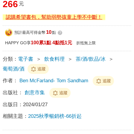
266
元
認購希望書包，幫助弱勢孩童上學不中斷！
10
預計最高可得金幣
點
?
100累1點 4點抵1元
HAPPY GO享
折抵無上限
分類：
電子書
＞
飲食料理
＞
茶/酒/飲品/冰
＞
葡萄酒/酒
追蹤
作者：
Ben McFarland- Tom Sandham
追蹤
出版社：
創意市集
追蹤
出版日：
2024/01/27
相關主題：
2025秋季暢銷榜-66折起