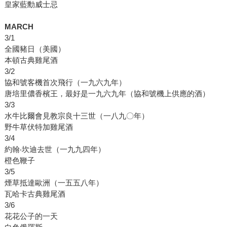
皇家藍勳威士忌
MARCH
3/1
全國豬日（美國）
本頓古典雞尾酒
3/2
協和號客機首次飛行（一九六九年）
唐培里儂香檳王，最好是一九六九年（協和號機上供應的酒）
3/3
水牛比爾會見教宗良十三世（一八九〇年）
野牛草伏特加雞尾酒
3/4
約翰‧坎迪去世（一九九四年）
橙色鞭子
3/5
煙草抵達歐洲（一五五八年）
瓦哈卡古典雞尾酒
3/6
花花公子的一天