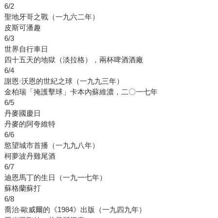
6/2
聖地牙哥之戰（一九六二年）
皮斯可潘趣
6/3
世界自行車日
四十五天的地獄（淡拉格），兩杯啤酒酒廠
6/4
謝恩·沃恩的世紀之球（一九九三年）
金柏瑞「掩護擊球」卡本內蘇維濃，二〇一七年
6/5
丹麥國慶日
丹麥的阿夸維特
6/6
慾望城市首播（一九九八年）
柯夢波丹雞尾酒
6/7
迪恩馬丁的生日（一九一七年）
蘇格蘭蘇打
6/8
喬治‧歐威爾的《1984》出版（一九四九年）