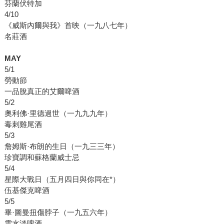
芬蘭伏特加
4/10
《威斯內爾與我》首映（一九八七年）
名莊酒
MAY
5/1
勞動節
一品脫真正的艾爾啤酒
5/2
奧利佛·里德過世（一九九九年）
毒刺雞尾酒
5/3
詹姆斯·布朗的生日（一九三三年）
珍寶調和蘇格蘭威士忌
5/4
星際大戰日（五月四日與你同在*）
伍基傑克啤酒
5/5
畢·圖曼扭傷脖子（一九五六年）
雲水淡啤酒