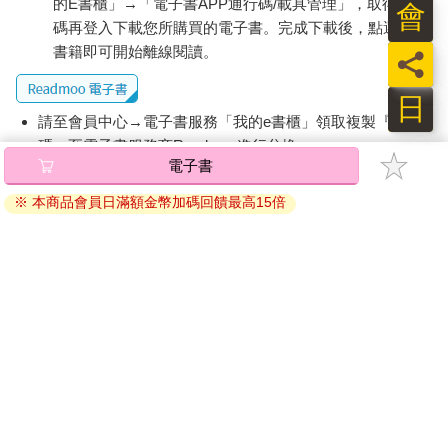
的E書櫃」→「電子書APP通行碼/載具管理」，取得通行
會
碼再登入下載您所購買的電子書。完成下載後，點選任一
書籍即可開始離線閱讀。
員
日
請至會員中心→電子書服務「我的e書櫃」領取複製『兌換
碼』至電子書服務商Readmoo進行兌換。
電子書
退換貨須知：
※ 本商品會員日滿額金幣加碼回饋最高15倍
因版權保護，您在金石堂所購買的電子書僅能以金石堂專屬
的閱讀軟體開啟閱讀，無法以其他閱讀器或直接下載檔案。
依據「消費者保護法」第19條及行政院消費者保護處公告之
「通訊交易解除權合理例外情事適用準則」，非以有形媒介
提供之數位內容或一經提供即為完成之線上服務，經消費者
事先同意始提供。（如：電子書、電子雜誌、下載版軟體、
虛擬商品…等），
不受「網購服務需提供七日鑑賞期」的限
制
。為維護您的權益，建議您先使用「試閱」功能後再付款
購買。