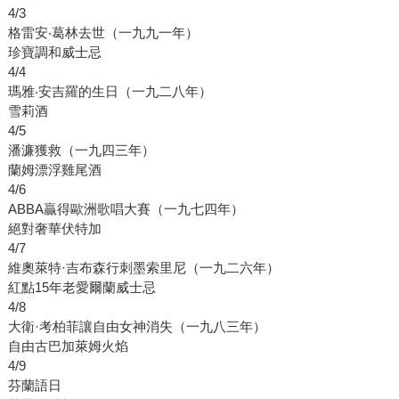
4/3
格雷安‧葛林去世（一九九一年）
珍寶調和威士忌
4/4
瑪雅‧安吉羅的生日（一九二八年）
雪莉酒
4/5
潘濂獲救（一九四三年）
蘭姆漂浮雞尾酒
4/6
ABBA贏得歐洲歌唱大賽（一九七四年）
絕對奢華伏特加
4/7
維奧萊特·吉布森行刺墨索里尼（一九二六年）
紅點15年老愛爾蘭威士忌
4/8
大衛·考柏菲讓自由女神消失（一九八三年）
自由古巴加萊姆火焰
4/9
芬蘭語日