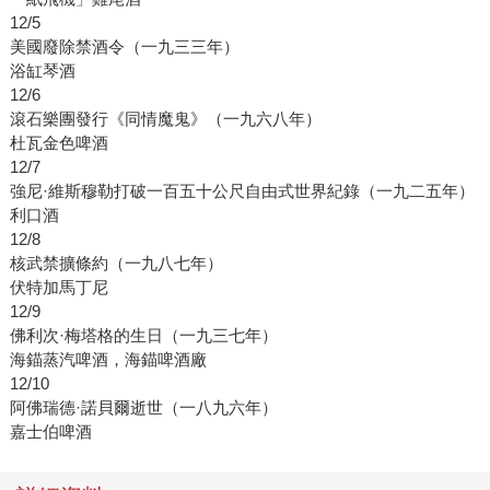
12/5
美國廢除禁酒令（一九三三年）
浴缸琴酒
12/6
滾石樂團發行《同情魔鬼》（一九六八年）
杜瓦金色啤酒
12/7
強尼·維斯穆勒打破一百五十公尺自由式世界紀錄（一九二五年）
利口酒
12/8
核武禁擴條約（一九八七年）
伏特加馬丁尼
12/9
佛利次·梅塔格的生日（一九三七年）
海錨蒸汽啤酒，海錨啤酒廠
12/10
阿佛瑞德·諾貝爾逝世（一八九六年）
嘉士伯啤酒