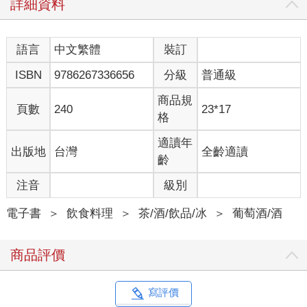
詳細資料
語言
中文繁體
裝訂
ISBN
9786267336656
分級
普通級
商品規
頁數
240
23*17
格
適讀年
出版地
台灣
全齡適讀
齡
注音
級別
電子書
＞
飲食料理
＞
茶/酒/飲品/冰
＞
葡萄酒/酒
商品評價
寫評價