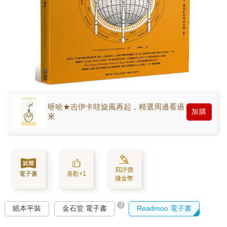
呀哈★吉伊卡哇旋風再起，精選周邊看過
加購
來
寫評價
電子書
喜歡+1
賺金幣
?
紙本平裝
金石堂 電子書
Readmoo 電子書