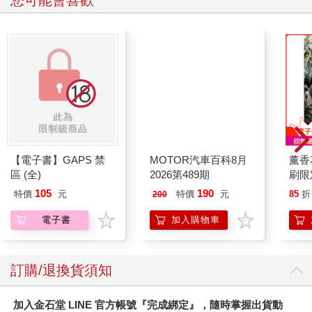
【電子書】GAPS 禁
MOTOR汽車百科8月
薰香
區 (全)
2026第489期
刷限定
105
190
特價
元
特價
元
85
折
200
電子書
加入購物車
訂購/退換貨須知
加入金石堂 LINE 官方帳號『完成綁定』，隨時掌握出貨動