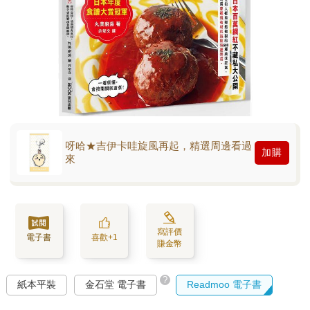
呀哈★吉伊卡哇旋風再起，精選周邊看過
加購
來
寫評價
電子書
喜歡+1
賺金幣
?
紙本平裝
金石堂 電子書
Readmoo 電子書