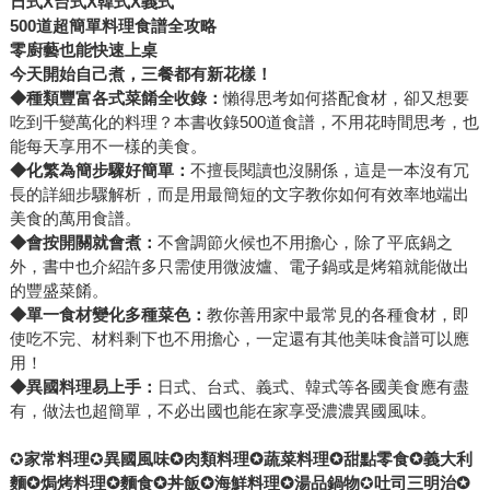
日式X台式X韓式X義式
500
道超簡單料理食譜全攻略
零廚藝也能快速上桌
今天開始自己煮，三餐都有新花樣！
◆
種類豐富各式菜餚全收錄：
懶得思考如何搭配食材，卻又想要
吃到千變萬化的料理？本書收錄500道食譜，不用花時間思考，也
能每天享用不一樣的美食。
◆
化繁為簡步驟好簡單：
不擅長閱讀也沒關係，這是一本沒有冗
長的詳細步驟解析，而是用最簡短的文字教你如何有效率地端出
美食的萬用食譜。
◆
會按開關就會煮：
不會調節火候也不用擔心，除了平底鍋之
外，書中也介紹許多只需使用微波爐、電子鍋或是烤箱就能做出
的豐盛菜餚。
◆
單一食材變化多種菜色：
教你善用家中最常見的各種食材，即
使吃不完、材料剩下也不用擔心，一定還有其他美味食譜可以應
用！
◆
異國料理易上手：
日式、台式、義式、韓式等各國美食應有盡
有，做法也超簡單，不必出國也能在家享受濃濃異國風味。
✪
家常料理
✪
異國風味
✪
肉類料理
✪
蔬菜料理
✪
甜點零食
✪
義大利
麵
✪
焗烤料理
✪
麵食
✪
丼飯
✪
海鮮料理
✪
湯品鍋物
✪
吐司三明治
✪