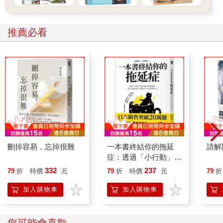
推薦必看
刪掉容易，忘掉很難
一本書終結你的拖延
請解
症：透過「小行動」打
開大腦的行動開關，懶
332
237
79
折
特價
元
79
折
特價
元
79
折
人也能變身「行動派」
的37個科學方法
加入購物車
加入購物車
您可能會喜歡