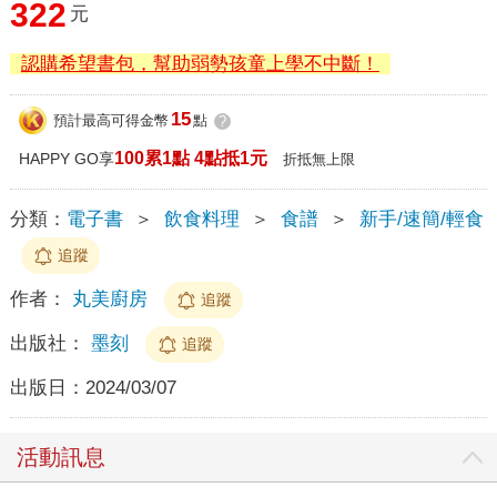
322
元
認購希望書包，幫助弱勢孩童上學不中斷！
15
預計最高可得金幣
點
?
100累1點 4點抵1元
HAPPY GO享
折抵無上限
分類：
電子書
＞
飲食料理
＞
食譜
＞
新手/速簡/輕食
追蹤
作者：
丸美廚房
追蹤
出版社：
墨刻
追蹤
出版日：
2024/03/07
活動訊息