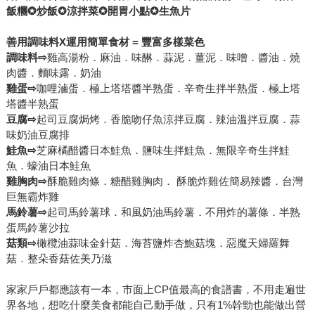
飯糰
✪
炒飯
✪
涼拌菜
✪
開胃小點
✪
生魚片
善用調味料X運用簡單食材 = 豐富多樣菜色
調味料
⇨
雞高湯粉．麻油．味醂．蒜泥．薑泥．味噌．醬油．燒
肉醬．麵味露．奶油
雞蛋
⇨
咖哩滷蛋．極上塔塔醬半熟蛋．辛奇生拌半熟蛋．極上塔
塔醬半熟蛋
豆腐
⇨
起司豆腐焗烤．香脆吻仔魚涼拌豆腐．辣油溫拌豆腐．蒜
味奶油豆腐排
鮭魚
⇨
芝麻橘醋醬日本鮭魚．鹽味生拌鮭魚．無限辛奇生拌鮭
魚．蠔油日本鮭魚
雞胸肉
⇨
酥脆雞肉條．糖醋雞胸肉． 酥脆炸雞佐簡易辣醬．台灣
巨無霸炸雞
馬鈴薯
⇨
起司馬鈴薯球．和風奶油馬鈴薯．不用炸的薯條．半熟
蛋馬鈴薯沙拉
菇類
⇨
橄欖油蒜味金針菇．海苔鹽炸杏鮑菇塊．惡魔天婦羅舞
菇．整朵香菇佐美乃滋
家家戶戶都應該有一本，市面上CP值最高的食譜書，不用走遍世
界各地，想吃什麼美食都能自己動手做，只有1%幹勁也能做出營