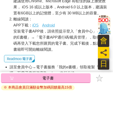
建議使用Chrome、Microsoft Edge 有較佳的線上瀏覽效
果， iOS 16 或以上版本，Android 6.0 以上版本，建議裝
置有6GB以上的記憶體，至少有 30 MB以上的容量。
離線閱讀：
APP下載：
iOS
Android
安裝電子書APP後，請依照提示登入「會員中心」→「我
的E書櫃」→「電子書APP通行碼/載具管理」，取得通行
會
碼再登入下載您所購買的電子書。完成下載後，點選任一
書籍即可開始離線閱讀。
員
日
請至會員中心→電子書服務「我的e書櫃」領取複製『兌換
碼』至電子書服務商Readmoo進行兌換。
電子書
退換貨須知：
※ 本商品會員日滿額金幣加碼回饋最高15倍
因版權保護，您在金石堂所購買的電子書僅能以金石堂專屬
的閱讀軟體開啟閱讀，無法以其他閱讀器或直接下載檔案。
依據「消費者保護法」第19條及行政院消費者保護處公告之
「通訊交易解除權合理例外情事適用準則」，非以有形媒介
提供之數位內容或一經提供即為完成之線上服務，經消費者