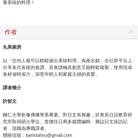
養美味的料理！
作者
丸美廚房
以「任何人都可以輕鬆做出美味料理」為座右銘，在社群平台上
分享各式各樣的食譜。其食譜極具創意又能輕鬆複製，使用現成
食材省時省力，深受年輕人和家庭主婦的喜愛。
譯者簡介
許郁文
輔仁大學影像傳播學系畢業。對日文有興趣，於東吳日語教育研
究所取得碩士學位。曾擔任日商多媒體編輯、雜誌日文採訪記
者，現職為專職譯者。
聯絡信箱：baristahsu@gmail.com