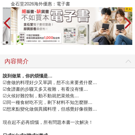
金石堂2026海外優惠：電子書
內容簡介
說到做菜，你的煩惱是…
☑會做的料理好少又單調，想不出來要煮什麼…
☑食譜書的步驟又多又複雜，有看沒有懂…
☑火候好難控制，動不動就把菜燒焦…
☑同一種食材吃不完，剩下材料不知怎麼辦…
☑想來點變化做個異國料理，但感覺好像很難…
現在起不必再煩惱，所有問題本書一次解決！