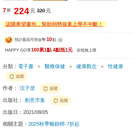
224
7
折
元
320
元
認購希望書包，幫助弱勢孩童上學不中斷！
10
預計最高可得金幣
點
?
100累1點 4點抵1元
HAPPY GO享
折抵無上限
分類：
電子書
＞
醫療保健
＞
健康觀念
＞
性健康
追蹤
作者：
沈子棨
追蹤
出版社：
創意市集
追蹤
出版日：
2021/08/05
相關主題：
2025秋季暢銷榜-7折起