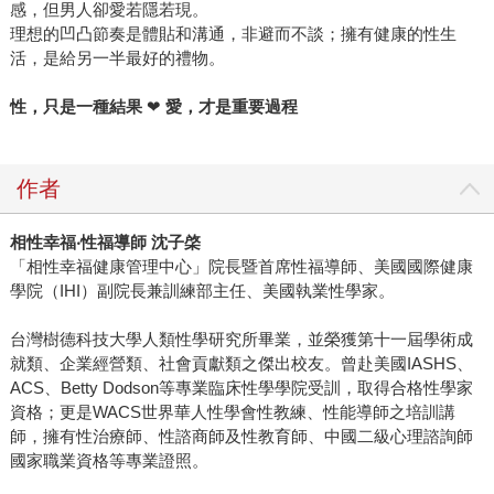
感，但男人卻愛若隱若現。
理想的凹凸節奏是體貼和溝通，非避而不談；擁有健康的性生
活，是給另一半最好的禮物。
性，只是一種結果
❤
愛，才是重要過程
作者
相性幸福‧性福導師 沈子棨
「相性幸福健康管理中心」院長暨首席性福導師、美國國際健康
學院（IHI）副院長兼訓練部主任、美國執業性學家。
台灣樹德科技大學人類性學研究所畢業，並榮獲第十一屆學術成
就類、企業經營類、社會貢獻類之傑出校友。曾赴美國IASHS、
ACS、Betty Dodson等專業臨床性學學院受訓，取得合格性學家
資格；更是WACS世界華人性學會性教練、性能導師之培訓講
師，擁有性治療師、性諮商師及性教育師、中國二級心理諮詢師
國家職業資格等專業證照。