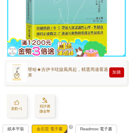
呀哈★吉伊卡哇旋風再起，精選周邊看過
加購
來
寫評價
喜歡+1
賺金幣
?
紙本平裝
金石堂 電子書
Readmoo 電子書