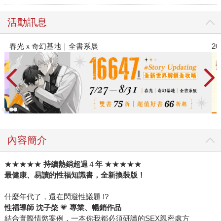
活動訊息
2026金石堂暑假漫博〈你好，我吃一點〉第
內容簡介
★★★★★
持續熱銷超過
４
年
★★★★★
最健康、易讀的性福知識書，全新換裝版！
什麼年代了，還在閃避性議題 !?
性福導師 沈子棨
💗
專業、暢銷作品
結合實際情慾案例，一本你我都必須研讀的SEX親密處方