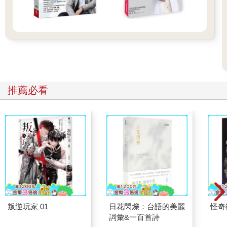
推薦必看
叛逆玩家 01
日花閃爍：台語的美麗
怪奇
詞彙&一百首詩