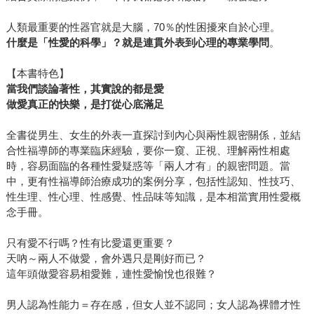
人類最重要的性器官就是大腦，70％的性困擾來自於心理。
什麼是「性愛的科學」？就是連貫外表到心理的專業學問
。
【本書特色】
當我們談論著性，其實說的都是愛
做愛真正的快樂，是打從心底滿足
全書從男生、女生的外表一直探討到內心與兩性親密關係，並結
合性福導師的專業臨床經驗，要你一窺、正視、理解兩性相處
時，容易面臨的各種性愛疑惑等「兩人才有」的親密問題。當
中，更有性福導師治療成功的案例分享，包括性認知、性技巧、
性生理、性心理、性感覺、性品味等知識，是本相當實用性愛概
念手冊。
只有愛不行嗎？性有比愛還更重要？
天吶～兩人不做愛，會外遇只是剛好而已？
這年頭做愛容易相愛難，連性愛愉悅也很難？
男人認為性能力＝存在感，但女人並不認同；女人認為裸體才性