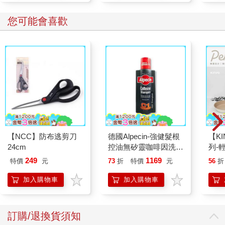
您可能會喜歡
【NCC】防布逃剪刀
德國Alpecin-強健髮根
【KI
24cm
控油無矽靈咖啡因洗髮
列-
凝露375ml/瓶-C1強健
平煎
249
1169
特價
元
73
折
特價
元
56
折
髮根(護髮洗髮精/男士
調理頭皮洗髮液/0矽靈
加入購物車
加入購物車
滋潤洗頭髮水/一般髮
質適用)
訂購/退換貨須知