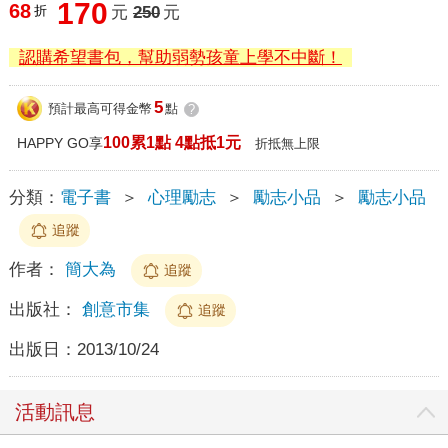
170
68
折
元
250
元
認購希望書包，幫助弱勢孩童上學不中斷！
5
預計最高可得金幣
點
?
100累1點 4點抵1元
HAPPY GO享
折抵無上限
分類：
電子書
＞
心理勵志
＞
勵志小品
＞
勵志小品
追蹤
作者：
簡大為
追蹤
出版社：
創意市集
追蹤
出版日：
2013/10/24
活動訊息