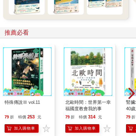
推薦必看
特殊傳說Ⅲ vol.11
北歐時間：世界第一幸
腎臟
福國度教會我的事
40
就告
253
314
79
折
特價
元
79
折
特價
元
79
折
加入購物車
加入購物車