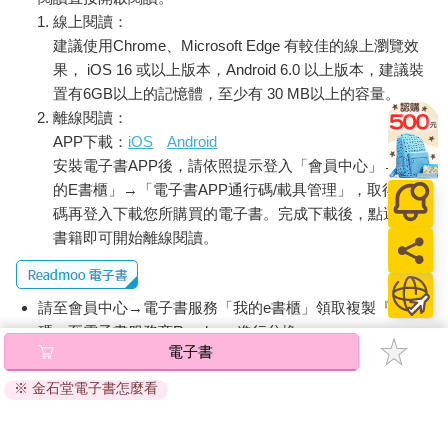
線上閱讀：
建議使用Chrome、Microsoft Edge 有較佳的線上瀏覽效
果， iOS 16 或以上版本，Android 6.0 以上版本，建議裝
置有6GB以上的記憶體，至少有 30 MB以上的容量。
離線閱讀：
APP下載：
iOS
Android
安裝電子書APP後，請依照提示登入「會員中心」→「我
的E書櫃」→「電子書APP通行碼/載具管理」，取得通行
碼再登入下載您所購買的電子書。完成下載後，點選任一
書籍即可開始離線閱讀。
請至會員中心→電子書服務「我的e書櫃」領取複製『兌換
碼』至電子書服務商Readmoo進行兌換。
電子書
退換貨須知：
※ 金石堂電子書怎麼看
因版權保護，您在金石堂所購買的電子書僅能以金石堂專屬
的閱讀軟體開啟閱讀，無法以其他閱讀器或直接下載檔案。
依據「消費者保護法」第19條及行政院消費者保護處公告之