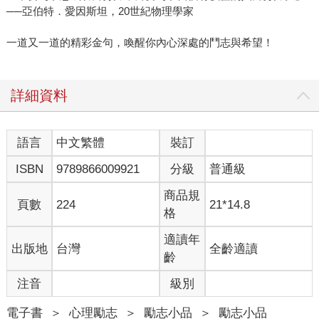
──亞伯特．愛因斯坦，20世紀物理學家
一道又一道的精彩金句，喚醒你內心深處的鬥志與希望！
詳細資料
語言
中文繁體
裝訂
ISBN
9789866009921
分級
普通級
商品規
頁數
224
21*14.8
格
適讀年
出版地
台灣
全齡適讀
齡
注音
級別
電子書
＞
心理勵志
＞
勵志小品
＞
勵志小品