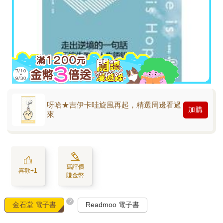
呀哈★吉伊卡哇旋風再起，精選周邊看過
加購
來
寫評價
喜歡+1
賺金幣
?
金石堂 電子書
Readmoo 電子書