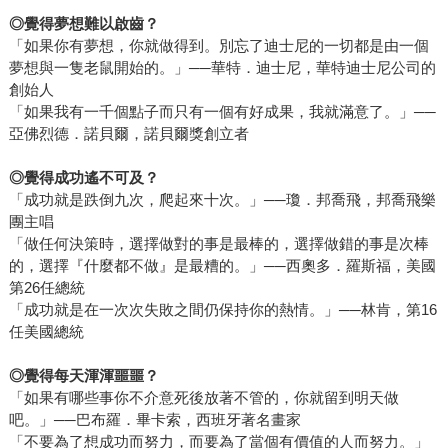
◎覺得夢想難以啟齒？
「如果你有夢想，你就做得到。別忘了迪士尼的一切都是由一個
夢想與一隻老鼠開始的。」──華特．迪士尼，華特迪士尼公司的
創始人
「如果我有一千個點子而只有一個有好成果，我就滿意了。」──
亞佛烈德．諾貝爾，諾貝爾獎創立者
◎覺得成功遙不可及？
「成功就是跌倒九次，爬起來十次。」──瓊．邦喬飛，邦喬飛樂
團主唱
「做任何決策時，選擇做對的事是最棒的，選擇做錯的事是次棒
的，選擇『什麼都不做』是最糟的。」──西奧多．羅斯福，美國
第26任總統
「成功就是在一次次失敗之間仍保持你的熱情。」──林肯，第16
任美國總統
◎覺得每天渾渾噩噩？
「如果有哪些事你不介意死後放著不管的，你就留到明天做
吧。」──巴布羅．畢卡索，西班牙著名畫家
「不要為了想成功而努力，而要為了當個有價值的人而努力。」