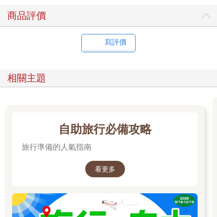
商品評價
❷ 到小農市集買啤酒：
柏林產的啤酒因小麥品種及水質氣候，多偏酸。當紅的Pale Ale精
釀啤酒和高啤酒花與酒精濃度的IPA
寫評價
啤酒帶有果香、草地、土壤的氣味，因此廣受消費者歡迎，也是
小農時常釀造的啤酒種類。一般柏林小農的自釀啤酒，多會寄賣
在各個區域雜貨店，或是直接上市集擺攤，如果趕不上市集，也
相關主題
可以到連鎖啤酒小店Getränkefeinkost購買。
❸ 到廢墟屋頂喝啤酒：
這是只有少數柏林人才知道的秘密基地。抵達這座屋頂，需要一
點點勇氣、一點點好奇心和一點點體力。這荒廢超過二十年的
自助旅行必備攻略
Bärenquell釀酒廠尚未有任何開發計劃，因此閒置的建築物變成塗
鴉藝術家的練習畫布、附近孩子放課後的玩樂基地、廢墟探險者
旅行準備的人氣指南
的挖寶處以及看夕陽的秘密場所。無酒的釀酒廠，人去樓空；酒
沒了，只等有心旅人，爬上屋頂乾杯了。03 等一杯手沖咖啡
看更多
慢、咖啡、刺青、i 字頭產品還有Berlin Kreuzberg（十字山
區），這幾個單字大概可以組成柏林小資文青的樣子。柏林有名
的「客人慢慢等手沖咖啡店」數不勝數，像是和時尚概念店結合
的Companion Coffee、哈根盒子廣場附近的Silo、柏林最有名的