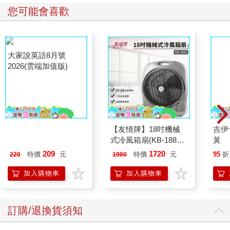
08 去夜店前排隊
您可能會喜歡
要跑夜店，就要去柏林。或者反過來說，來柏林不可少的行程就
是跑夜店。這是歐洲旅客對柏林的首要印象。以難排隊入場著名
的Berghain是電子樂迷的朝聖地；想認真聽實驗性Techno的專業
樂迷可以留在入場後的第一個舞池；Tresor 在柏林有特殊地位，
它不僅佔地最大，同時也是歷史上支撐起柏林Club產業與電子音
樂的首要功臣；Sisyphos 比其他夜店都還要新，不受觀光客侵
擾，當地人說那裡的DJ都是最有潛力的；Salon zur Wilden
Renate是非常柏林風格的居家夜店；Stattbad wedding 比舊工廠
更酷，是廢棄市立游泳池改建的音樂及藝術表演場地。綜合所有
Club優點，隱密又有露天場地的About Blank，時常結合社會議題
大家說英語8月號
【友情牌】18吋機械
吉伊
舉辦Party，是非常有態度、音樂質量高的Club，只是About Blank
2026(雲端加值版)
式冷風箱扇(KB-1881
黃
的守門人也同樣很有「態度」，排隊前建議參考一下Berghain的
按鍵在上方)
入場攻略。
209
1720
特價
元
特價
元
95
折
220
1980
加入購物車
加入購物車
09 聽一場Te c h n o 音樂節
Fusion Festival 與 Melt 是兩個最著名的柏林電子音樂節，每年都
有超過六萬人次參與。FeelFestival、Sputnik Springbreak 和前兩
個音樂節比起來相對年輕，近年受歡迎的程度卻不亞於Fusion及
訂購/退換貨須知
Melt。Feel 的地點在湖區，帳篷區域直接駐紮在水邊，被評為是