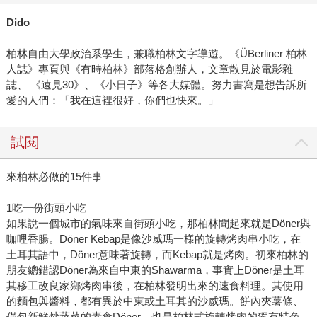
Dido
柏林自由大學政治系學生，兼職柏林文字導遊。《ÜBerliner 柏林
人誌》專頁與《有時柏林》部落格創辦人，文章散見於電影雜
誌、 《遠見30》、《小日子》等各大媒體。努力書寫是想告訴所
愛的人們：「我在這裡很好，你們也快來。」
試閱
來柏林必做的15件事
1吃一份街頭小吃
如果說一個城市的氣味來自街頭小吃，那柏林聞起來就是Döner與
咖哩香腸。Döner Kebap是像沙威瑪一樣的旋轉烤肉串小吃，在
土耳其語中，Döner意味著旋轉，而Kebap就是烤肉。初來柏林的
朋友總錯認Döner為來自中東的Shawarma，事實上Döner是土耳
其移工改良家鄉烤肉串後，在柏林發明出來的速食料理。其使用
的麵包與醬料，都有異於中東或土耳其的沙威瑪。餅內夾薯條、
僅包新鮮炒蔬菜的素食Döner，也是柏林式旋轉烤肉的獨有特色。