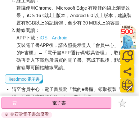
線上閱讀：
餐）。其他宛如秘境般更遠離城市塵囂的Sacrower See、Groß-
建議使用Chrome、Microsoft Edge 有較佳的線上瀏覽效
Glienicker See也不難抵達。如果有時間，帶上一些食物，一個舒
果， iOS 16 或以上版本，Android 6.0 以上版本，建議裝
適的小枕頭，轉搭渡船到杳無人跡之地，褪去一身疲憊及衣服，
置有6GB以上的記憶體，至少有 30 MB以上的容量。
赤裸地縱身跳入清澈的天然湖水中，是柏林能贈與旅人的難得體
離線閱讀：
驗。
APP下載：
iOS
Android
安裝電子書APP後，請依照提示登入「會員中心」→「我
12 探一探地底故事
的E書櫃」→「電子書APP通行碼/載具管理」，取得通行
致力保存柏林地下文物的Berliner-Unterwelten（柏林地底世
界），開發了各種柏林地底的導覽路線，有的參觀希特勒的地下
碼再登入下載您所購買的電子書。完成下載後，點選任一
碉堡、有的是二戰時期的防空洞、有的帶你走一條冷戰時期，東
書籍即可開始離線閱讀。
德民眾逃往西德所挖的地底隧道。最新路線如「希特勒的大日耳
曼計劃」以及追溯「柏林之水」的主題，都非常引人入勝，有興
趣的朋友可以上他們的官網berliner-unterwelten.de，選一條不為
請至會員中心→電子書服務「我的e書櫃」領取複製『兌換
人知的地底路線參觀。
碼』至電子書服務商Readmoo進行兌換。
電子書
退換貨須知：
13 冒一場廢墟的險
※ 金石堂電子書怎麼看
喜愛探險的朋友，不妨趁那些被遺棄之地尚未整型之前去走走，
因版權保護，您在金石堂所購買的電子書僅能以金石堂專屬
聽一聽他們終將會被最後一個人遺忘的故事，像是說著東德人童
的閱讀軟體開啟閱讀，無法以其他閱讀器或直接下載檔案。
年的廢棄遊樂園Spreepark、隨著工廠搬遷而關閉的西門子車站
依據「消費者保護法」第19條及行政院消費者保護處公告之
Siemensstadt、世紀末結核病人的安養地貝利茨療養院Beelitz-
「通訊交易解除權合理例外情事適用準則」，非以有形媒介