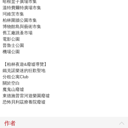
哈根盒子廣場市集
溫特費爾特廣場市集
珂維茨市集
柏林圍牆公園市集
博物館島與藝術市集
舊工廠跳蚤市場
電影公園
普魯士公園
機場公園
【柏林夜遊&廢墟導覽】
鐵克諾樂迷的狂歡聖地
分租公寓Club
關於空白
魔鬼山廢墟
東德施普雷河遊樂園廢墟
恐怖貝利茲療養院廢墟
作者