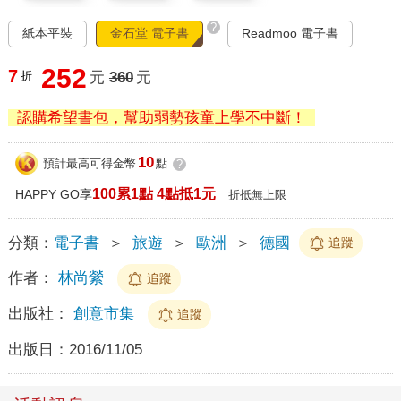
?
紙本平裝
金石堂 電子書
Readmoo 電子書
252
7
折
元
360
元
認購希望書包，幫助弱勢孩童上學不中斷！
10
預計最高可得金幣
點
?
100累1點 4點抵1元
HAPPY GO享
折抵無上限
分類：
電子書
＞
旅遊
＞
歐洲
＞
德國
追蹤
作者：
林尚縈
追蹤
出版社：
創意市集
追蹤
出版日：
2016/11/05