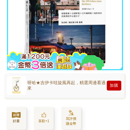
呀哈★吉伊卡哇旋風再起，精選周邊看過
加購
來
寫評價
好書
喜歡+1
賺金幣