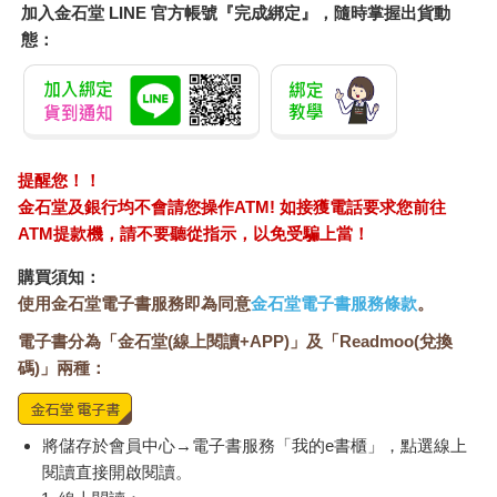
近年德國整體氛圍最好的音樂節；Sputnik Springbreak 則有最親
加入金石堂 LINE 官方帳號『完成綁定』，隨時掌握出貨動
民的價格，不花錢請大牌且偏好新銳DJ，是業界人士與專業表演
態：
者最關注的音樂節。最後推薦Greenwood Festival給擔心交通問
題的朋友，它位於iekebusch 湖旁，距離柏林市區只有30 公里，
如果不想紮營，聽完一天的表演還能回旅館洗場熱呼呼的熱水
澡。
10 到公園躺草皮
提醒您！！
如果你是從另一個都市來的， 記得抽空去看看那些我們奇怪的同
金石堂及銀行均不會請您操作ATM! 如接獲電話要求您前往
類在五光十色的領地內，費盡心思擠出的那一點點綠。環保意識
ATM提款機，請不要聽從指示，以免受騙上當！
在歐洲萌芽的時間早，柏林城市綠地不少， 如紐約中央公園的
Tiergarten 是城市的肺； 大大小小的人民公園Volkspark， 花草樹
購買須知：
木多得像森林；Treptower Park 有湖有櫻花， 國會大廈前的草皮
使用金石堂電子書服務即為同意
金石堂電子書服務條款
。
也很適合躺一下午；熱門的城市農場也值得推薦， 公主花園
電子書分為「金石堂(線上閱讀+APP)」及「Readmoo(兌換
Prinzessinnengarten 及有導覽的ECFFarmer’s Market，都能入內
碼)」兩種：
參觀。11 選一條湖，跳下去游
柏林近郊有許多湖泊，遠一點的坐火車轉小船，近一點的，地鐵
站下車就能看見大片湖水。最方便抵達的湖泊是位於Wedding區
的Plötzensee；最淺的是Schlachtensee；既方便又安靜的是西南
將儲存於會員中心→電子書服務「我的e書櫃」，點選線上
邊別墅區的Krumme Lanke（私心喜歡，離車站不遠的Haus am
閱讀直接開啟閱讀。
Waldsee藝廊是棟很美的獨棟洋房，可以在它的後院湖邊野