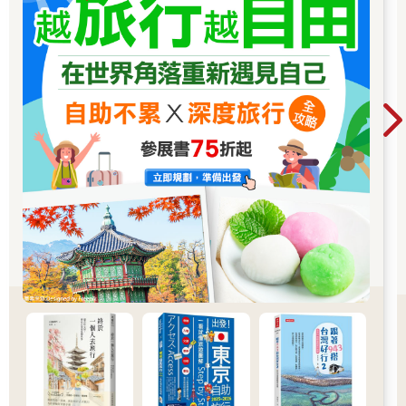
烘培咖啡Bonanza Coffee、The Barn 等。如果不想和一般慕名而
來的觀光客人擠人，私心推薦日本咖啡師朋友開的窄窄咖啡廳
Channel，它隱身在釀酒廠WBB 不到兩張褟褟米大小的空間中。
05 翻一翻跳蚤舊貨
出生前就上映的電影、爺爺年輕時流行的圓框眼鏡、詩人的苦痛
和難以理解的隻字片語，那都是人生裡根本不曾經歷過也離日常
生活好遠的非必要產品。不過，嚮往這些非必要似乎又是必須
的，至少觸碰它們，能減輕人們總活得那麼物質與現實的悵然。
蹲在地上翻一翻跳蚤市場上的老東西，成了文青來柏林的必須：
必須逛一逛最大的跳蚤市場Mauerpark； 必須上Arkonaplatz 遠離
觀光客；必須
到Fehrbelliner Platz 看看老人賣自家舊物；雨天則是必逛室內跳
蚤市場Arena Hallentrödelmarkt。
04 晃一圈獨立書店
在柏林說獨立書店很奇怪，因為本來就見不到幾家大型的連鎖書
店。除了文化百貨Dussmann，幾乎所有街頭巷尾的書店都是小
本經營的獨立書店。想買二手書，到跳蚤市場或
BerlinerBüchertisch；想逛最有設計感的書及書店，請到Pro-
qm；喜歡恐怖小說，Hammett 和Dorotheenstädtische