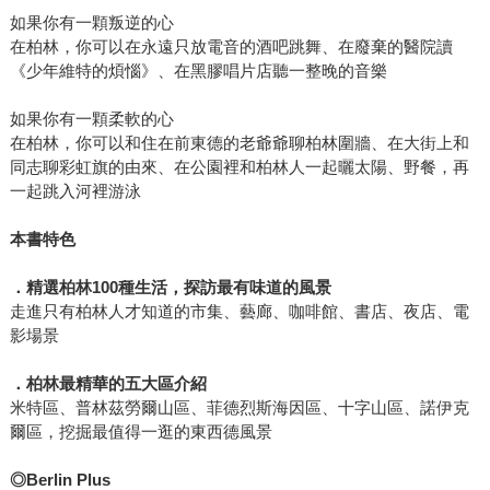
如果你有一顆叛逆的心
在柏林，你可以在永遠只放電音的酒吧跳舞、在廢棄的醫院讀
《少年維特的煩惱》、在黑膠唱片店聽一整晚的音樂
如果你有一顆柔軟的心
在柏林，你可以和住在前東德的老爺爺聊柏林圍牆、在大街上和
同志聊彩虹旗的由來、在公園裡和柏林人一起曬太陽、野餐，再
一起跳入河裡游泳
本書特色
．精選柏林
100
種生活，探訪最有味道的風景
走進只有柏林人才知道的市集、藝廊、咖啡館、書店、夜店、電
影場景
．柏林最精華的五大區介紹
米特區、普林茲勞爾山區、菲德烈斯海因區、十字山區、諾伊克
爾區，挖掘最值得一逛的東西德風景
◎
Berlin Plus