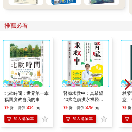
Buchhandlung 等著你；要邊吃邊看，Leseglück 與Café Tasso 有
食物； 看不懂德文，Shakespeare&Sons 找得到英文書。
推薦必看
06 拍一條塗鴉的路
柏林的城市塗鴉世界聞名，為街頭藝術之都。幾個比較著名的塗
鴉如義大利藝術家Blu的Pink Man，用數以千計的小人爬滿一座夜
店的外牆；比利時的ROA；將死去的動物吊在土地被樓房淹沒的
熱鬧街口；法國的塗鴉團體SOBR，則以It’s Time To Dance為題
創作；還有安妮日記主角Anne Frank的塗鴉畫像，在自己的紀念
館門口唱著猶太悲歌。柏林是官方容許塗鴉的城市，如果你正走
在柏林街頭，試著拍一條塗鴉的路，也想想自己生活的城市的未
來。
07 買電子黑膠
北歐時間：世界第一幸
腎臟求救中：真希望
杖藜
如果你聽電子樂，來柏林時記得去黑膠唱片行Bass Cadet
福國度教會我的事
40歲之前洪永祥醫師
意、
Records走走看看，或是到在鐵克諾樂（Techno）歷史有舉足輕
就告訴我這些事
恭談
314
379
79
折
特價
元
79
折
特價
元
79
折
重影響力的Hard Wax朝聖。Hard Wax隱身在一座安靜的庭院舊樓
想
中，裡頭有試聽區可以安靜坐在裡面聽音樂。喜歡爵士樂的人可
加入購物車
加入購物車
以拜訪Jazz Dreams，那兒有海量的爵士黑膠； Melting Point與
Oye Records賣的則是偏重House及Disco風格的電子黑膠唱片。