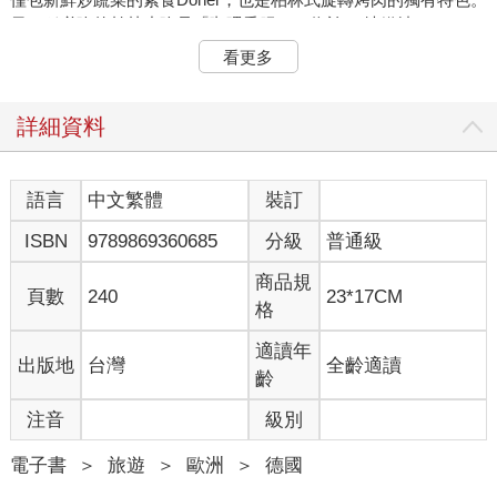
另一種必吃的柏林小吃是「咖哩香腸」，位於U2地鐵站
Eberswalder Straße的鐵軌下Konnopke’s Imbiss（小吃攤），與
看更多
連鎖店Curry 36最受觀光客歡迎。
02像柏林人一樣喝啤酒
詳細資料
帶有氣泡感的啤酒，是旅人來德國無論冬夏都必須暢飲一番的飲
料。而到了柏林，你不只得喝，還得更「柏林」的喝！
語言
中文繁體
裝訂
如何像柏林人一樣喝酒？
ISBN
9789869360685
分級
普通級
❶ 河邊湖邊喝：
商品規
啤酒花園（Biergarten）是柏林人夏天喝啤酒的地方。也可以懶懶
頁數
240
23*17CM
格
地躺在河堤躺椅或沙灘草皮上，和朋友有一搭沒一搭的聊，有一
口沒一口地喝。Spree河畔有許多沙灘酒吧，例如牙買加風情的
適讀年
出版地
台灣
全齡適讀
YAAM Beach、 博物館島上的Strandbar Mitte、還有河邊的聚會
齡
地點Admiralbrücke、 Holzmarkt Pampa都是舒服閒適，能讓人好
好放空又不過於荒僻的河岸沙灘。而喜歡安靜的朋友，最好買一
注音
級別
手啤酒，到郊區或是城市森林公園如各個Volkspark、Tiergarten裡
的湖泊旁，將啤酒冰鎮在湖裡，躺一下午，聽樹葉的沙沙聲，看
電子書
＞
旅遊
＞
歐洲
＞
德國
白雲悠晃。