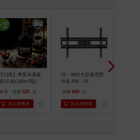
【13章】專業冰滴菓
55－90吋大型通用壁
典藏-古
臻3入組(160ml/瓶)
掛架 AW－05
405期
525
650
84
折
特價
元
特價
元
特
240
加入購物車
加入購物車
加