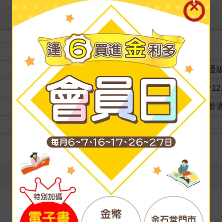
裝訂
分級
普通
商品規格
18*12
適讀年齡
全齡
級別
寫評價