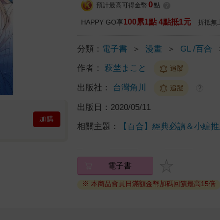
0
預計最高可得金幣
點
?
100累1點 4點抵1元
HAPPY GO享
折抵無
分類：
電子書
＞
漫畫
＞
GL /百合
作者：
萩埜まこと
追蹤
出版社：
台灣角川
追蹤
?
出版日：
2020/05/11
加購
相關主題：
【百合】經典必讀＆小編推
電子書
※ 本商品會員日滿額金幣加碼回饋最高15倍