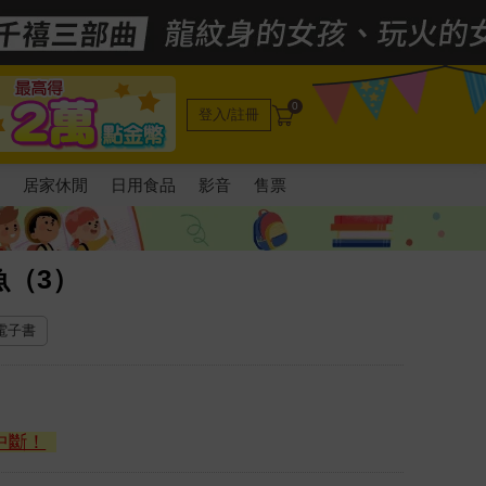
0
登入/註冊
電
居家休閒
日用食品
影音
售票
魚（3）
 電子書
中斷！