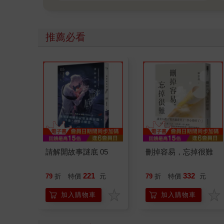
推薦必看
請解開故事謎底 05
刪掉容易，忘掉很難
221
332
79
折
特價
元
79
折
特價
元
加入購物車
加入購物車