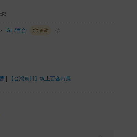
上限
＞
GL /百合
追蹤
?
薦
【台灣角川】線上百合特展