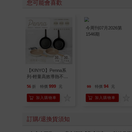
您可能會喜歡
【KINYO】Penna系
今周刊07月2026第
列-輕量高效導熱不沾
1546期
平煎鍋30cm
999
94
56
折
特價
元
特價
元
99
加入購物車
加入購物車
訂購/退換貨須知