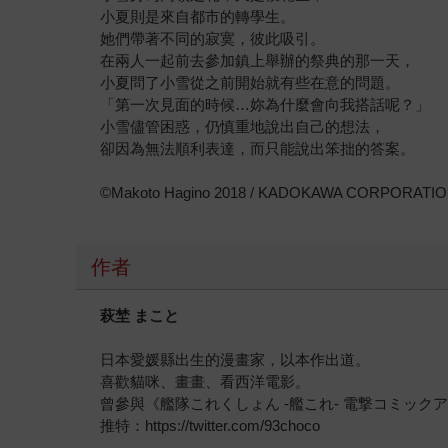
小夏則是來自都市的轉學生。
她們帶著不同的寂寞，彼此吸引。
在兩人一起前去參加鎮上舉辦的祭典的那一天，
小夏問了小雪從之前開始就有些在意的問題。
「第一次見面的時候…妳為什麼會向我搭話呢？」
小雪儘管困惑，仍慎重地說出自己的想法，
卻因為無法順利表達，而只能說出笨拙的答案。
©Makoto Hagino 2018 / KADOKAWA CORPORATI
作者
萩埜 まこと
日本愛媛縣出生的漫畫家，以本作出道。
喜歡貓咪、畫畫、看西洋電影。
曾參與《艦隊これくしょん -艦これ- 電撃コミックアン
推特：https://twitter.com/93choco