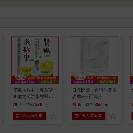
腎臟求救中：真希望
日花閃爍：台語的美麗
40歲之前洪永祥醫師
詞彙&一百首詩
就告訴我這些事
379
356
79
折
特價
元
79
折
特價
元
加入購物車
加入購物車