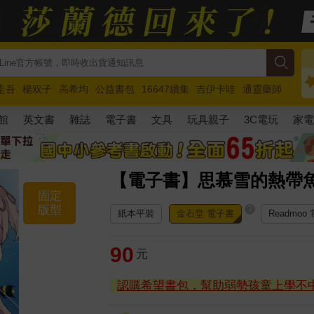
圭吾
楊双子
高希均
公益書包
16647續集
吉伊卡哇
通靈藥師
路邊攤新作
馬斯克
玩具總動員5
超慢跑
館
英文書
雜誌
電子書
文具
玩具親子
3C電玩
家
【電子書】思慕雪的熱帶
固定
版型
?
紙本平裝
金石堂 電子書
Readmoo
90
元
認購希望書包，幫助弱勢孩童上學不