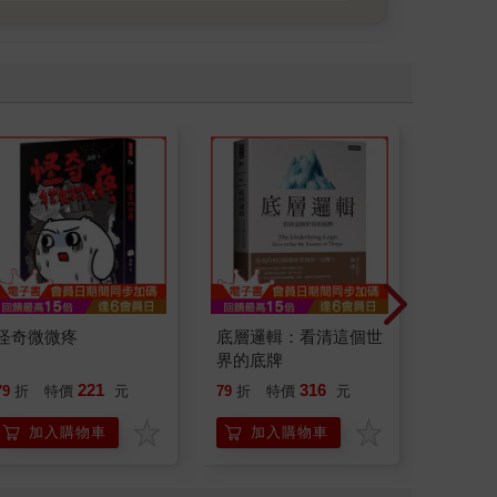
怪奇微微疼
底層邏輯：看清這個世
如果歷
界的底牌
(15)
貓漫畫
221
316
79
折
特價
元
79
折
特價
元
79
折
加入購物車
加入購物車
加