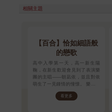
相關主題
【百合】恰如細語般
的戀歌
高中入學第一天，高一新生陽
鞠，在新生歡迎會見到了表演樂
團的主唱——朝凪依，並且對依
萌生了一見鍾情的憧憬。 樂團少
女×犬系學妹的學園王道Girl'
看更多
Love!!