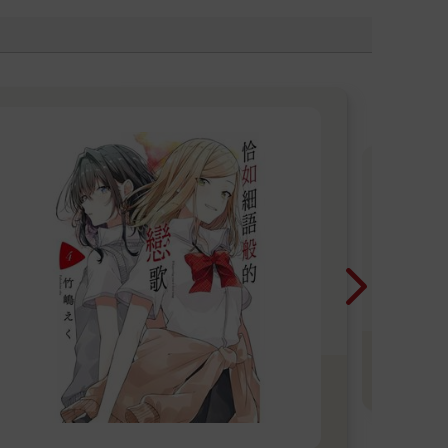
尖
版
看
精
更
B
多
小