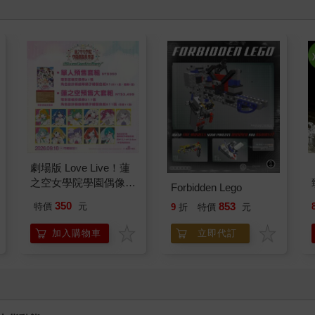
劇場版 Love Live！蓮
之空女學院學園偶像俱
Forbidden Lego
樂部 Bloom Garden
350
853
特價
元
9
折
特價
元
Party單人套票
加入購物車
立即代訂