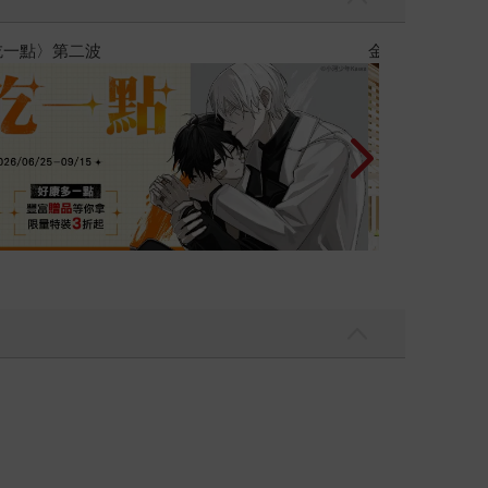
彼此摯友的戀愛煩惱，不知不覺間她竟成為我最親近
台灣角川2026