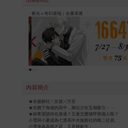
金石堂2026海外優惠：電子書
內容簡介
★水族館社╳女孩╳方言
★在鄉下海邊的高中，兩位少女互相吸引－－
★妳希望誰待在身邊？又會怎麼稱呼那個人呢？
小雪與小夏成為七濱高中水族館社的唯二社員。
小雪身為高嶺之花，又是模範生；