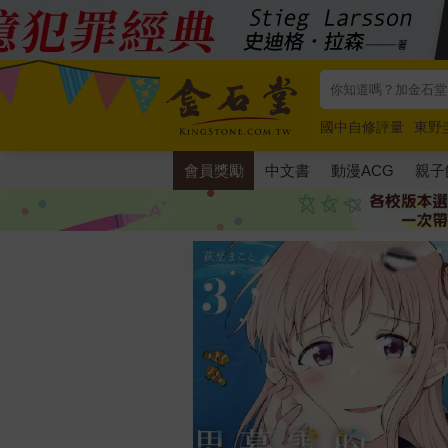
國中自修評量
東野
唯紅花綻放
奧德賽
會員獎勵
中文書
動漫ACG
親子