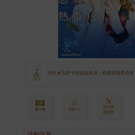
呀哈★吉伊卡哇旋風再起，精選周邊看過來
寫評價
電子書
喜歡+1
賺金幣
活動訊息