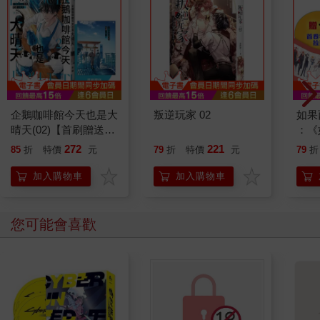
企鵝咖啡館今天也是大
叛逆玩家 02
如果
晴天(02)【首刷贈送
：《
「謹賀新年」收藏卡】
喵》
272
221
85
折
特價
元
79
折
特價
元
79
折
【首
加入購物車
加入購物車
您可能會喜歡