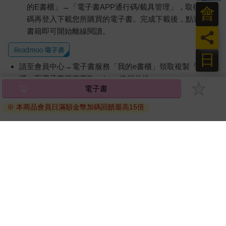
的E書櫃」→「電子書APP通行碼/載具管理」，取得通行
會
碼再登入下載您所購買的電子書。完成下載後，點選任一
書籍即可開始離線閱讀。
員
日
請至會員中心→電子書服務「我的e書櫃」領取複製『兌換
碼』至電子書服務商Readmoo進行兌換。
電子書
退換貨須知：
※ 本商品會員日滿額金幣加碼回饋最高15倍
因版權保護，您在金石堂所購買的電子書僅能以金石堂專屬
的閱讀軟體開啟閱讀，無法以其他閱讀器或直接下載檔案。
依據「消費者保護法」第19條及行政院消費者保護處公告之
「通訊交易解除權合理例外情事適用準則」，非以有形媒介
提供之數位內容或一經提供即為完成之線上服務，經消費者
事先同意始提供。（如：電子書、電子雜誌、下載版軟體、
虛擬商品…等），
不受「網購服務需提供七日鑑賞期」的限
制
。為維護您的權益，建議您先使用「試閱」功能後再付款
購買。