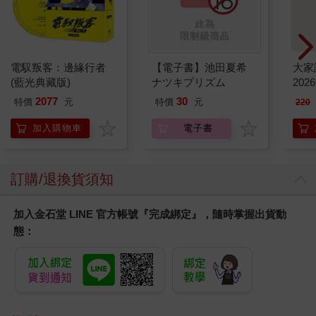
電馭叛客：邊緣行者
【電子書】池田夏希
大家
(藍光典藏版)
ナツキプリズム
202
2077
30
特價
元
特價
元
220
加入購物車
電子書
訂購/退換貨須知
加入金石堂 LINE 官方帳號『完成綁定』，隨時掌握出貨動
態：