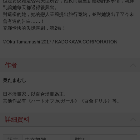
但是要說她是否為失憶所苦，她反而能重新體驗許多事情，新鮮
到讓她每天都過得很興奮。
對這樣的她，她的戀人茉莉提出旅行邀約，並對她說出了至今未
曾有過的告白……！
充滿愉快的失憶喜劇，第2卷！
©Oku Tamamushi 2017 / KADOKAWA CORPORATION
作者
奥たまむし
日本漫畫家，以百合漫畫為主。
其他作品有《ハートオブtheガール》《百合ドリル》等。
詳細資料