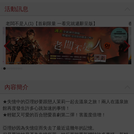
活動訊息
春光ｘ奇幻基地｜全書系展
內容簡介
★失憶中的亞理紗要跟戀人茉莉一起去溫泉之旅！兩人在溫泉旅
館再度發生許多心跳加速的事情！
★輕鬆又可愛的百合戀愛喜劇第二彈！害羞度倍增！
亞理紗因為失憶症而失去了最近這幾年的記憶。