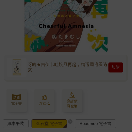
呀哈★吉伊卡哇旋風再起，精選周邊看過
加購
來
寫評價
電子書
喜歡+1
賺金幣
?
紙本平裝
金石堂 電子書
Readmoo 電子書