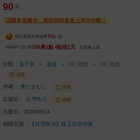
90
元
認購希望書包，幫助弱勢孩童上學不中斷！
0
預計最高可得金幣
點
?
100累1點 4點抵1元
HAPPY GO享
折抵無上限
分類：
電子書
＞
漫畫
＞
GL /百合
＞
GL /百合
追蹤
作者：
奧たまむし
追蹤
出版社：
台灣角川
追蹤
出版日：
2019/08/14
相關主題：
【台灣角川】線上百合特展