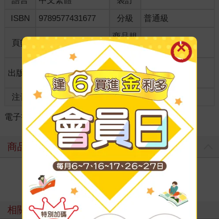
語言
中文繁體
裝訂
ISBN
9789577431677
分級
普通級
商品規
頁數
122
18*12.7
格
適讀年
出版地
台灣
全齡適讀
齡
注音
級別
電子書
＞
漫畫
＞
GL /百合
＞
GL /百合
商品評價
寫評價
相關主題