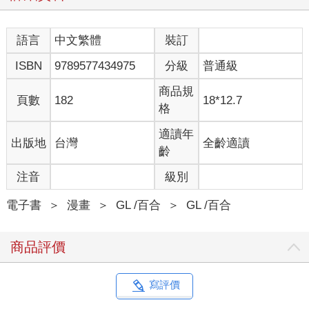
語言
中文繁體
裝訂
ISBN
9789577434975
分級
普通級
商品規
頁數
182
18*12.7
格
適讀年
出版地
台灣
全齡適讀
齡
注音
級別
電子書
＞
漫畫
＞
GL /百合
＞
GL /百合
商品評價
寫評價