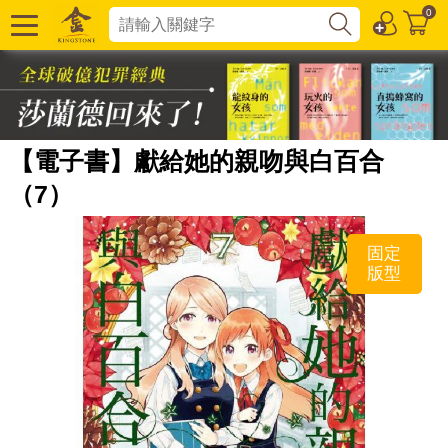
0
【電子書】獻給她的親吻與白百合
（7）
固定
版型