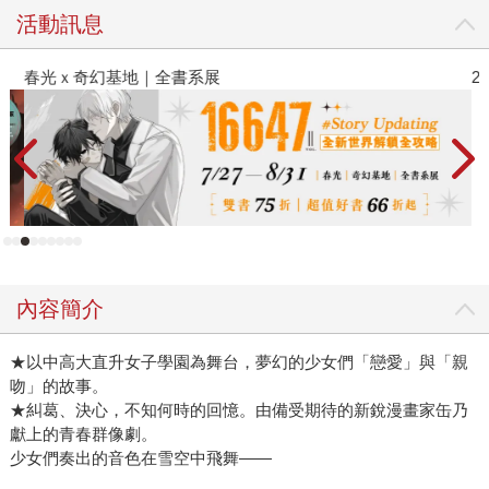
活動訊息
春光ｘ奇幻基地｜全書系展
2
內容簡介
★以中高大直升女子學園為舞台，夢幻的少女們「戀愛」與「親
吻」的故事。
★糾葛、決心，不知何時的回憶。由備受期待的新銳漫畫家缶乃
獻上的青春群像劇。
少女們奏出的音色在雪空中飛舞――