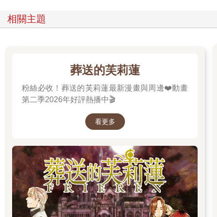
相關主題
葬送的芙莉蓮
粉絲必收！葬送的芙莉蓮最新漫畫與周邊❤️動畫
第二季2026年好評熱播中🎬
看更多