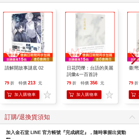
請解開故事謎底 02
日花閃爍：台語的美麗
臺灣
詞彙&一百首詩
213
356
79
折
特價
元
79
折
特價
元
79
折
加入購物車
加入購物車
訂購/退換貨須知
加入金石堂 LINE 官方帳號『完成綁定』，隨時掌握出貨動