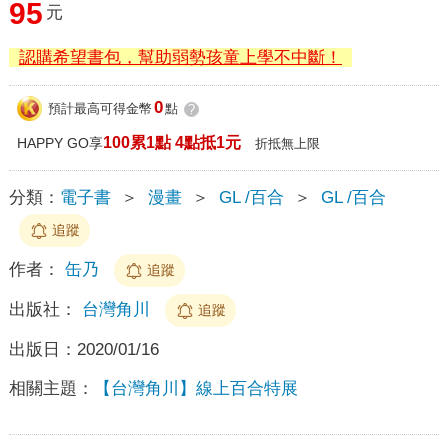
95
元
認購希望書包，幫助弱勢孩童上學不中斷！
0
預計最高可得金幣
點
?
100累1點 4點抵1元
HAPPY GO享
折抵無上限
分類：
電子書
＞
漫畫
＞
GL /百合
＞
GL /百合
追蹤
作者：
缶乃
追蹤
出版社：
台灣角川
追蹤
出版日：
2020/01/16
相關主題：
【台灣角川】線上百合特展