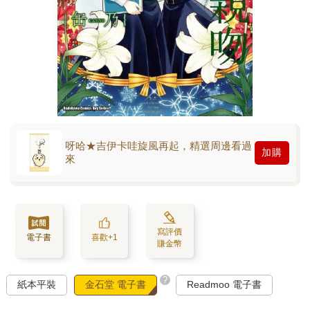
呀哈★吉伊卡哇旋風再起，精選周邊看過
加購
來
寫評價
電子書
喜歡+1
賺金幣
?
紙本平裝
金石堂 電子書
Readmoo 電子書