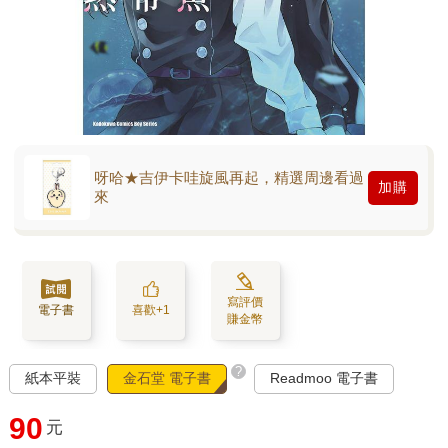
呀哈★吉伊卡哇旋風再起，精選周邊看過
加購
來
寫評價
電子書
喜歡+1
賺金幣
?
紙本平裝
金石堂 電子書
Readmoo 電子書
90
元