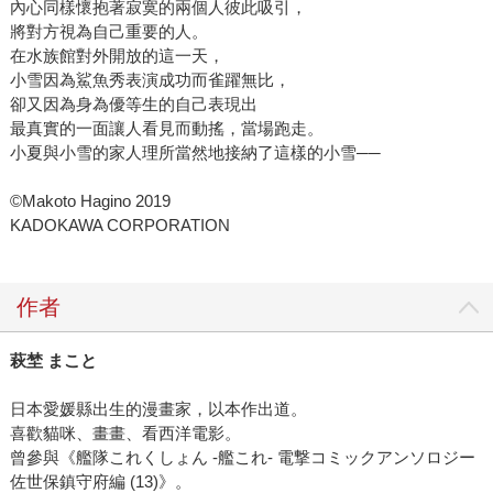
內心同樣懷抱著寂寞的兩個人彼此吸引，
將對方視為自己重要的人。
在水族館對外開放的這一天，
小雪因為鯊魚秀表演成功而雀躍無比，
卻又因為身為優等生的自己表現出
最真實的一面讓人看見而動搖，當場跑走。
小夏與小雪的家人理所當然地接納了這樣的小雪──
©Makoto Hagino 2019
KADOKAWA CORPORATION
作者
萩埜 まこと
日本愛媛縣出生的漫畫家，以本作出道。
喜歡貓咪、畫畫、看西洋電影。
曾參與《艦隊これくしょん -艦これ- 電撃コミックアンソロジー
佐世保鎮守府編 (13)》。