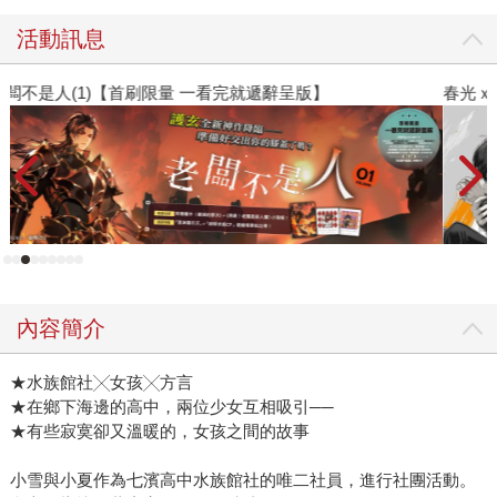
活動訊息
春光ｘ奇幻基地｜全書系展
2
內容簡介
★水族館社╳女孩╳方言
★在鄉下海邊的高中，兩位少女互相吸引──
★有些寂寞卻又溫暖的，女孩之間的故事
小雪與小夏作為七濱高中水族館社的唯二社員，進行社團活動。