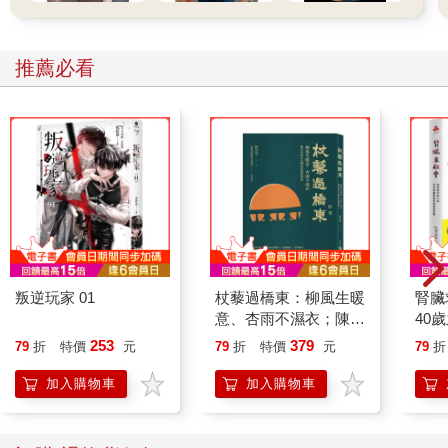
推薦必看
叛逆玩家 01
杖藜過橋東：柳風生暖
腎臟
意、杏雨不濕衣；陳亮
40
恭談以心轉境的適齡漫
就告
253
379
79
折
特價
元
79
折
特價
元
79
折
想
加入購物車
加入購物車