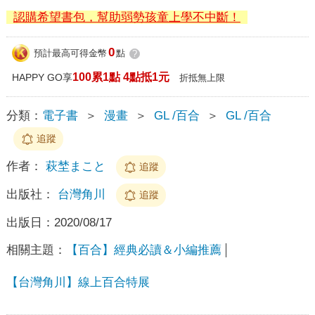
認購希望書包，幫助弱勢孩童上學不中斷！
0
預計最高可得金幣
點
?
100累1點 4點抵1元
HAPPY GO享
折抵無上限
分類：
電子書
＞
漫畫
＞
GL /百合
＞
GL /百合
追蹤
作者：
萩埜まこと
追蹤
出版社：
台灣角川
追蹤
出版日：
2020/08/17
相關主題：
【百合】經典必讀＆小編推薦
【台灣角川】線上百合特展