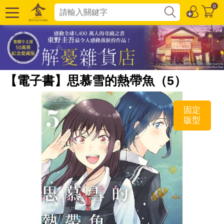
0
【電子書】思慕雪的熱帶魚（5）
固定
版型