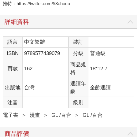
推特：https://twitter.com/93choco
詳細資料
語言
中文繁體
裝訂
ISBN
9789577439079
分級
普通級
商品規
頁數
162
18*12.7
格
適讀年
出版地
台灣
全齡適讀
齡
注音
級別
電子書
＞
漫畫
＞
GL /百合
＞
GL /百合
商品評價