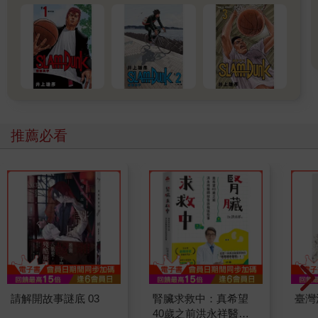
推薦必看
請解開故事謎底 03
腎臟求救中：真希望
臺灣
40歲之前洪永祥醫師