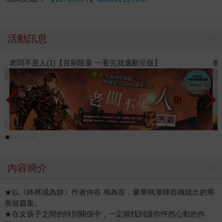
活動訊息
不是人(1)【首刷限量 一看完就遞辭呈版】
春光ｘ奇
內容簡介
★以《終將成為妳》作者仲谷 鳰為首，豪華執筆陣容織就出的華
美短篇集。
★在女孩子之間的特別關係中，一定能找到讓你怦然心動的作