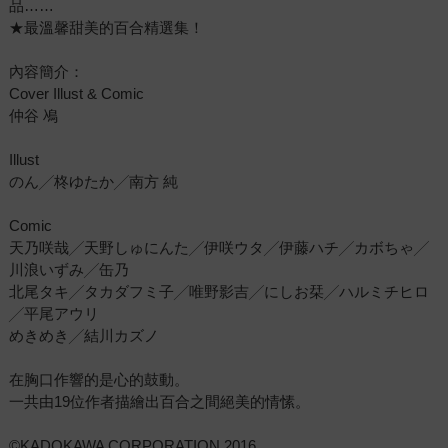
品……
★最溫馨甜美的百合精選集！
內容簡介：
Cover Illust & Comic
仲谷 鳰
Illust
のん╱柊ゆたか╱南方 純
Comic
天乃咲哉╱天野しゅにんた╱伊咲ウタ╱伊藤ハチ╱カボちゃ╱
川浪いずみ╱缶乃
北尾タキ╱タカダフミ子╱唯野影吉╱にしお栞╱ハルミチヒロ
╱平尾アウリ
めきめき╱結川カズノ
在胸口作響的是心的鼓動。
一共由19位作者描繪出百合之間絕美的情愫。
©KADOKAWA CORPORATION 2016