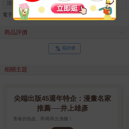
注音
級別
電子書
＞
漫畫
＞
GL /百合
＞
GL /百合
商品評價
寫評價
相關主題
尖端出版45週年特企：漫畫名家
推薦──井上雄彥
青春的熱血，即將再次沸騰！