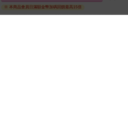
退換貨須知：
因版權保護，您在金石堂所購買的電子書僅能以金石堂專屬
的閱讀軟體開啟閱讀，無法以其他閱讀器或直接下載檔案。
依據「消費者保護法」第19條及行政院消費者保護處公告之
「通訊交易解除權合理例外情事適用準則」，非以有形媒介
提供之數位內容或一經提供即為完成之線上服務，經消費者
事先同意始提供。（如：電子書、電子雜誌、下載版軟體、
虛擬商品…等），
不受「網購服務需提供七日鑑賞期」的限
制
。為維護您的權益，建議您先使用「試閱」功能後再付款
購買。
電子書
※ 本商品會員日滿額金幣加碼回饋最高15倍