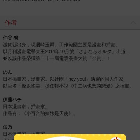
作者
仲谷 鳰
滋賀縣出身，現居崎玉縣。工作範圍主要是漫畫和插畫。
以月刊漫畫電擊大王2014年10月號「さよならオルタ」出道，
並以該作品榮獲第二十一屆電撃漫畫大賞「金賞」！
のん
日本插畫家，漫畫家。以社團「hey you!」活躍的同人作家。
以筆名「逢坂望美」擔任輕小說《中二病也想談戀愛》之插畫。
伊藤ハチ
日本漫畫家，插畫家。
作品有：《小百合的妹妹是天使》。
缶乃
日本漫畫家，插畫家。