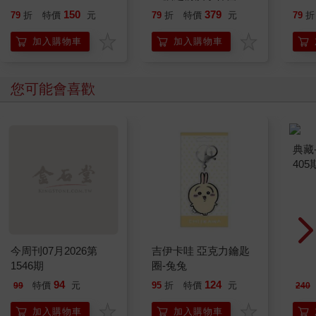
就告訴我這些事
150
379
79
折
特價
元
79
折
特價
元
79
折
加入購物車
加入購物車
您可能會喜歡
今周刊07月2026第
吉伊卡哇 亞克力鑰匙
典藏
1546期
圈-兔兔
405
94
124
特價
元
95
折
特價
元
99
240
加入購物車
加入購物車