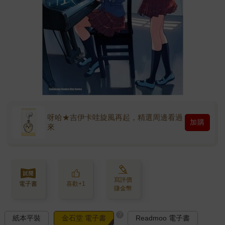
呀哈★吉伊卡哇旋風再起，精選周邊看過
加購
來
寫評價
電子書
喜歡+1
賺金幣
?
紙本平裝
金石堂 電子書
Readmoo 電子書