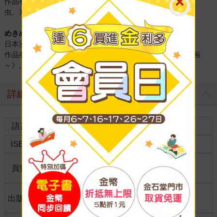
作品有：《あの娘にキスと白百合を》、《サイダーと泣き
虫。》。
めきめき
日本漫畫家，插畫家。
作品有：《オンリー☆ユー ～あなたと私の二人ぼっち計画
～》。
詳細資料
語言
中文繁體
裝訂
ISBN
9789864739561
分級
普通級
商品規
頁數
276
18*12.7
格
適讀年
出版地
台灣
全齡適讀
齡