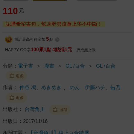
110
元
認購希望書包，幫助弱勢孩童上學不中斷！
5
預計最高可得金幣
點
?
100累1點 4點抵1元
HAPPY GO享
折抵無上限
分類：
電子書
＞
漫畫
＞
GL /百合
＞
GL /百合
追蹤
作者：
仲谷 鳰、めきめき
、
のん、伊藤ハチ、缶乃
追蹤
出版社：
台灣角川
追蹤
出版日：
2017/11/16
相關主題：
【台灣角川】線上百合特展