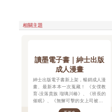
相關主題
讀墨電子書｜紳士出版
成人漫畫
紳士出版電子書新上架，暢銷成人漫
畫、最新本本一次蒐藏！ 《女僕教
育-没落貴族 瑠璃川椿》、《班長的
催眠》、《無懈可擊的女上司被●得
死去活來》等熱門系列作品任君挑