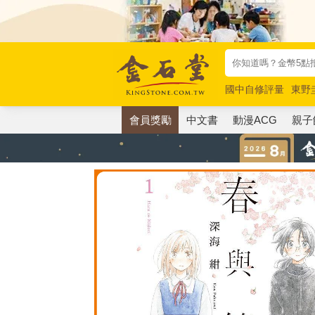
國中自修評量
東野
唯紅花綻放
奧德賽
會員獎勵
中文書
動漫ACG
親子