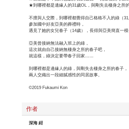
★到哪裡都是邊緣人的31歲OL，與剛失去棲身之所
不擅與人交際，到哪裡都覺得自己格格不入的綠（31
參加國中好友亞美的葬禮時，
遇見了她的女兒春子（14歲），長得與亞美簡直一模
亞美曾接納無法融入班上的綠，
這次就由自己接納無棲身之所的春子吧，
就這樣，綠決定要帶春子回家……
到哪裡都是邊緣人的綠，與剛失去棲身之所的春子，
兩人交織出一段細膩感性的同居故事。
©2019 Fukaumi Kon
作者
深海 紺