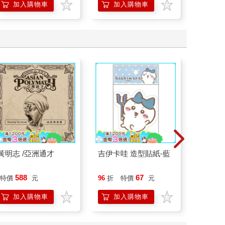
的37個科學方法
加入購物車
加入購物車
加
黃明志 /亞洲通才
吉伊卡哇 造型貼紙-藍
盡情啃
是愛(3
588
67
50
特價
元
96
折
特價
元
特價
加入購物車
加入購物車
加