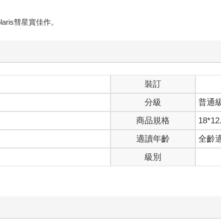
aris彗星賞佳作。
裝訂
分級
普通
商品規格
18*12
適讀年齡
全齡
級別