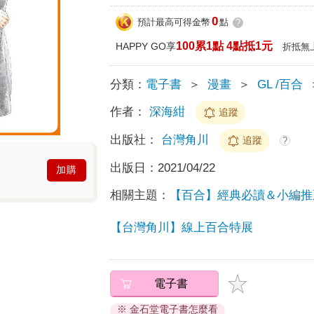
0
預計最高可得金幣
點
?
100累1點 4點抵1元
HAPPY GO享
折抵無
分類：
電子書
＞
漫畫
＞
GL /百合
作者：
深海紺
追蹤
出版社：
台灣角川
追蹤
?
出版日：
2021/04/22
加購
相關主題：
【百合】經典必讀＆小編推
【台灣角川】線上百合特展
電子書
※ 金石堂電子書怎麼看