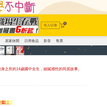
0
登入/註冊
電
居家休閒
日用食品
影音
售票
棲身之所的14歲國中女生，細膩感性的同居故事。
中斷！