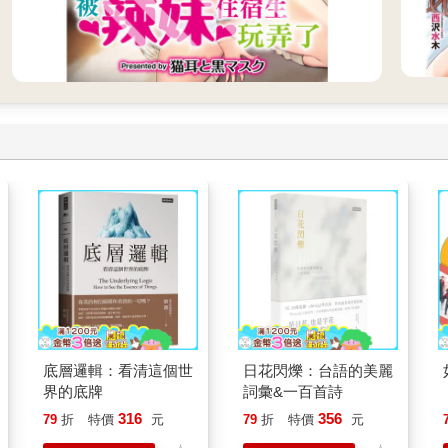
底層邏輯：看清這個世
日花閃爍：台語的美麗
界的底牌
詞彙&一百首詩
316
356
79
折
特價
元
79
折
特價
元