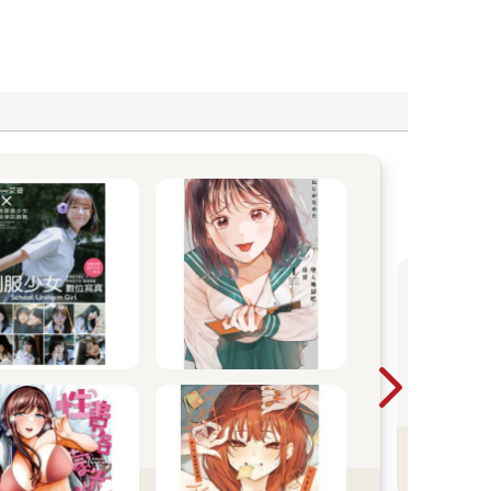
2
鴻
漫