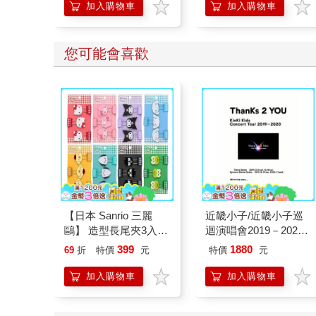
加入購物車
加入購物車
您可能會喜歡
【日本 Sanrio 三麗
近畿小子/近畿小子巡
鷗】 造型長尾夾3入組
迴演唱會2019－2020
(8款可選) 凱蒂貓 Hello
ThanKs 2 YOU 藍光初
399
1880
69
折
特價
元
特價
元
Kitty 庫洛米 布丁狗 酷
回版（3Blu－ray）
企鵝
加入購物車
加入購物車