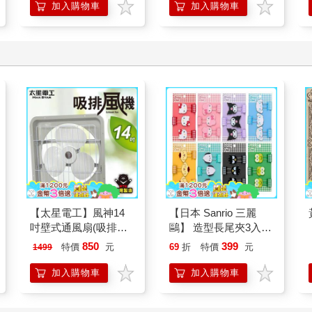
加入購物車
加入購物車
【太星電工】風神14
【日本 Sanrio 三麗
吋壁式通風扇(吸排風
鷗】 造型長尾夾3入組
機)
(8款可選) 凱蒂貓 Hello
850
399
特價
元
69
折
特價
元
1499
Kitty 庫洛米 布丁狗 酷
企鵝
加入購物車
加入購物車