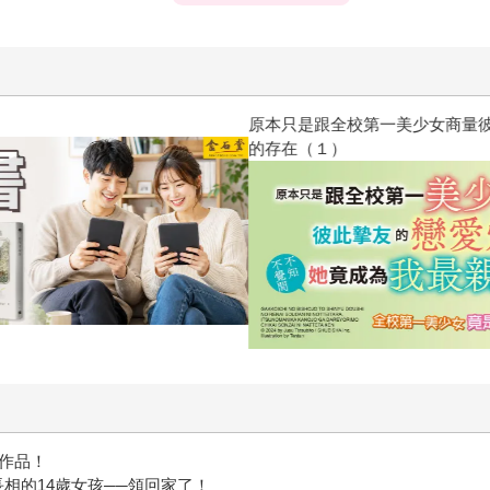
原本只是跟全校第一美少女商量
的存在（１）
紺作品！
相的14歲女孩──領回家了！