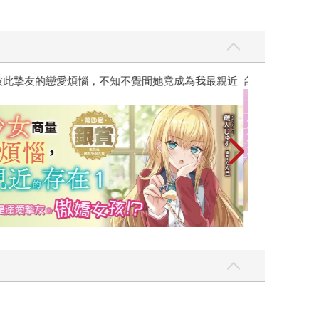
彼此摯友的戀愛煩惱，不知不覺間她竟成為我最親近
台灣角川2026