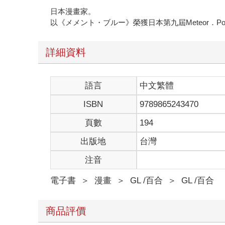
日本漫畫家。
以《メメント・ブルー》榮獲日本第九屆Meteor．Pol
詳細資料
語言
中文繁體
ISBN
9789865243470
頁數
194
出版地
台灣
注音
電子書
＞
漫畫
＞
GL /百合
＞
GL /百合
商品評價