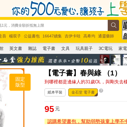
圭吾
楊双子
公益書包
16647續集
吉伊卡哇
高希均
通靈藥師
路邊攤新作
馬斯克
玩具總動員5
超慢跑
館
英文書
雜誌
電子書
文具
玩具親子
3C電玩
家
【電子書】春與綠 （1）
固定
到哪裡都是邊緣人的31歲OL，與剛失去
版型
?
紙本平裝
金石堂 電子書
95
元
認購希望書包，幫助弱勢孩童上學不