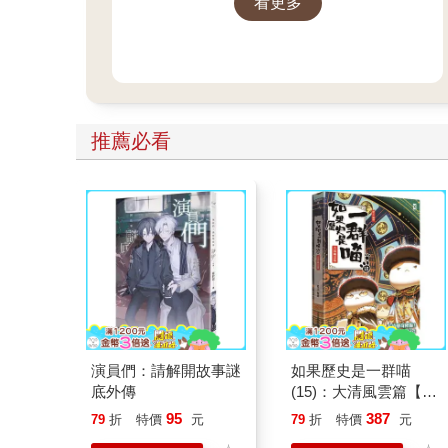
看更多
選，隨時開讀無負擔，立即體驗專屬
你的紳士閱讀時光！
推薦必看
演員們：請解開故事謎
如果歷史是一群喵
底外傳
(15)：大清風雲篇【萌
貓漫畫學歷史】
95
387
79
折
特價
元
79
折
特價
元