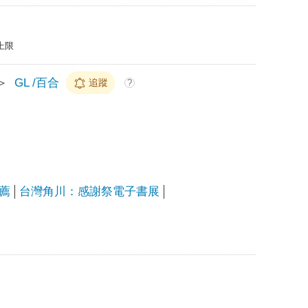
上限
＞
GL /百合
追蹤
?
薦
台灣角川：感謝祭電子書展