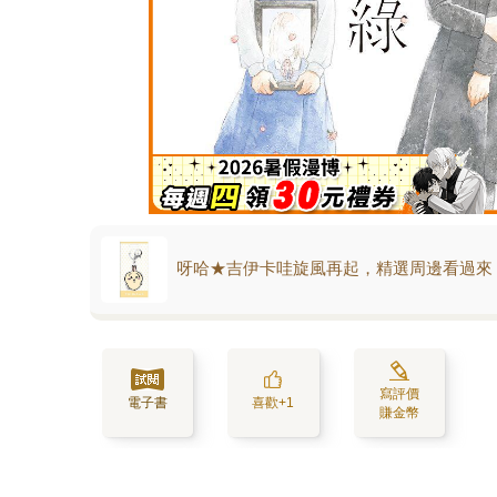
呀哈★吉伊卡哇旋風再起，精選周邊看過來
寫評價
電子書
喜歡+1
賺金幣