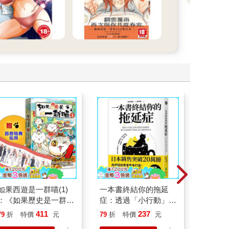
如果西遊是一群喵(1)
一本書終結你的拖延
情緒價
：《如果歷史是一群
症：透過「小行動」打
把情緒
喵》作者最新力作，附
開大腦的行動開關，懶
誰都能
411
237
79
折
特價
元
79
折
特價
元
79
折
【首卷特典】拉頁
人也能變身「行動派」