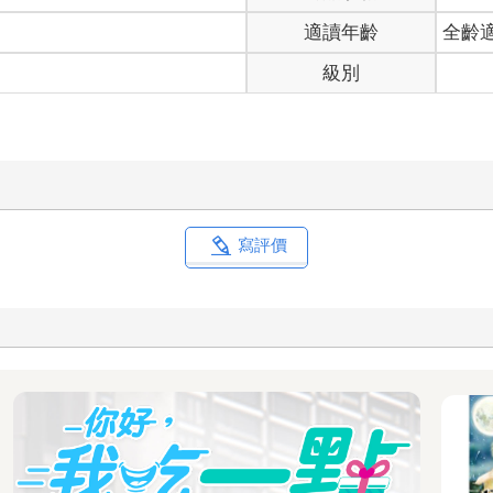
適讀年齡
全齡
級別
寫評價