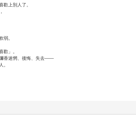
喜歡上別人了。
，
軟弱。
喜歡」。
彌香迷惘、後悔、失去——
人。