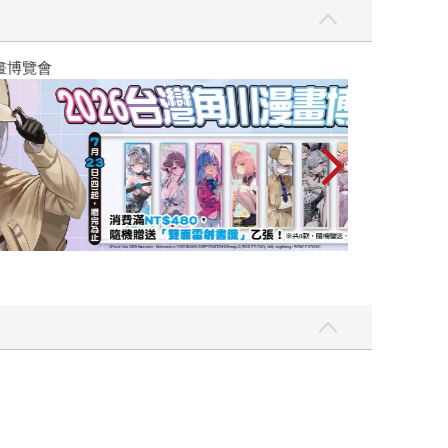
攻殼機動隊 (199