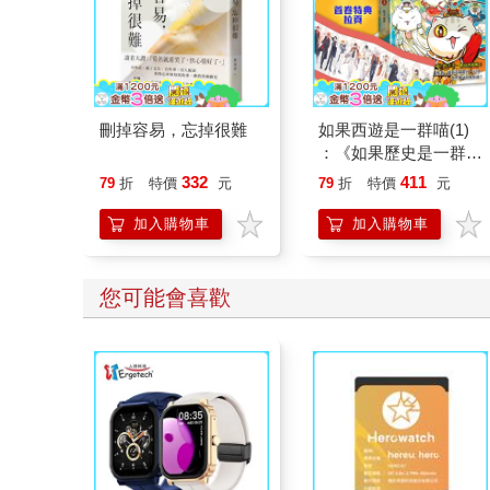
刪掉容易，忘掉很難
如果西遊是一群喵(1)
：《如果歷史是一群
喵》作者最新力作，附
332
411
79
折
特價
元
79
折
特價
元
【首卷特典】拉頁
加入購物車
加入購物車
您可能會喜歡