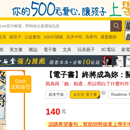
圭吾
楊双子
公益書包
16647續集
吉伊卡哇
高希均
通靈藥師
路邊攤新作
馬斯克
玩具總動員5
超慢跑
館
英文書
雜誌
電子書
文具
玩具親子
3C電玩
家
【電子書】終將成為妳：
Epub
因為與「她」相遇，所以明白了什麼叫作
流動版型
?
紙本平裝
金石堂 電子書
Readmoo
140
元
認購希望書包，幫助弱勢孩童上學不