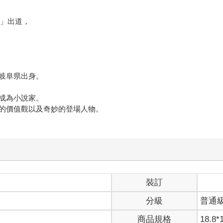
タ」出道，
岐阜県出身。
成為小說家。
的價值觀以及奇妙的登場人物。
裝訂
分級
普通
商品規格
18.8*