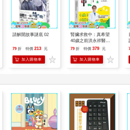
請解開故事謎底 02
腎臟求救中：真希望
40歲之前洪永祥醫師
就告訴我這些事
213
379
79
折
特價
元
79
折
特價
元
加入購物車
加入購物車