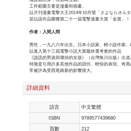
工作範圍主要是漫畫和插畫。
以月刊漫畫電擊大王2014年10月號「さよならオル
並以該作品榮獲第二十一屆電撃漫畫大賞「金賞」！
作者：入間人間
男性，一九八六年出生。日本小説家、輕小說作家。
以進入第十三屆電撃小説大賞最終選考會的作品
《說謊的男孩與壞掉的女孩》（台灣角川出版）出道
特徵是引用許多其他作品的諧仿、輕快的表現、奇異
常被評為受西尾維新的影響很大。
詳細資料
語言
中文繁體
ISBN
9789577439680
頁數
212