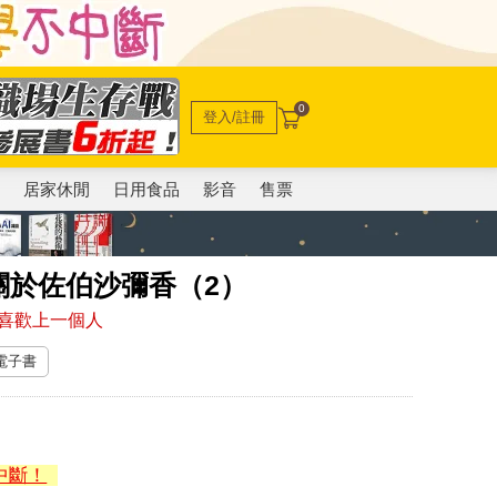
0
登入/註冊
電
居家休閒
日用食品
影音
售票
關於佐伯沙彌香（2）
喜歡上一個人
 電子書
中斷！