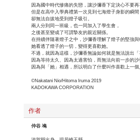
因為國中時代慘痛的失戀，讓沙彌香下定決心不要再
但是在高中入學典禮第一次見到七海燈子身影的瞬間
卻無法自拔地受到燈子吸引。
兩人分到同一班級，也一同加入了學生會，
之後甚至變成了可謂摯友的親近關係。
在持續伴隨著燈子之中，沙彌香理解了燈子的堅強與
她看透了燈子的一切，變得更喜歡她。
不過，就因為這樣，沙彌香無論如何就是無法說出「
因為等待太久、因為太過害怕，而無法向前一步的沙
因為與「她」相遇，所以明白了什麼叫作喜歡上一個
©Nakatani Nio/Hitoma Iruma 2019
KADOKAWA CORPORATION
作者
仲谷 鳰
滋賀縣出身，現居崎玉縣。