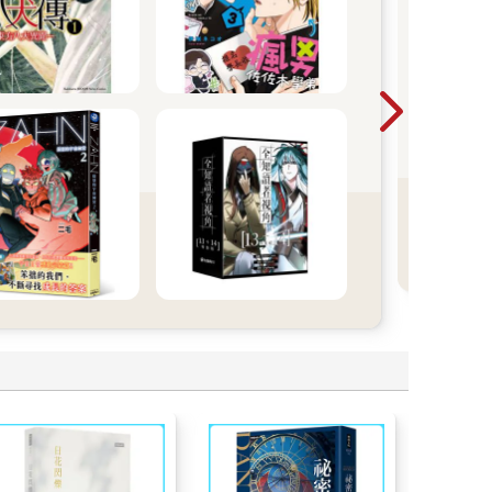
轉
OL
明是
對她
事！