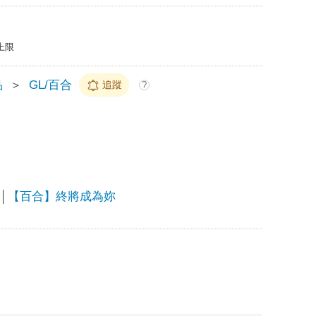
上限
品
＞
GL/百合
追蹤
?
【百合】終將成為妳