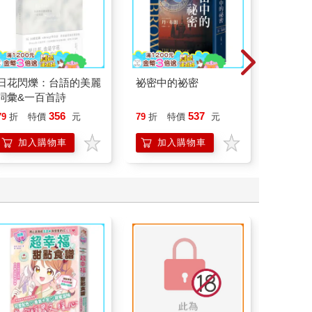
日花閃爍：台語的美麗
祕密中的祕密
廿載．
詞彙&一百首詩
道20
356
537
79
折
特價
元
79
折
特價
元
79
折
加入購物車
加入購物車
加