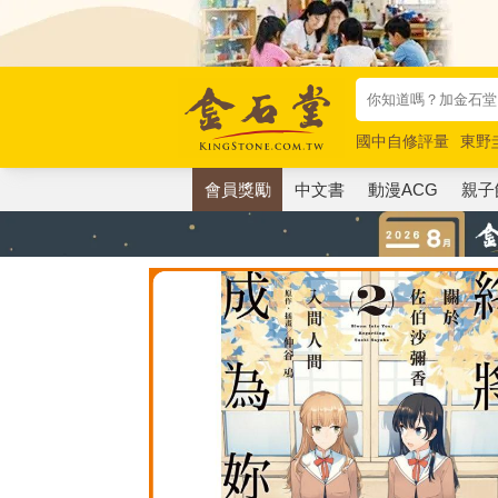
國中自修評量
東野
唯紅花綻放
奧德賽
會員獎勵
中文書
動漫ACG
親子