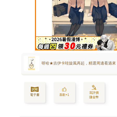
呀哈★吉伊卡哇旋風再起，精選周邊看過來
寫評價
電子書
喜歡+1
賺金幣