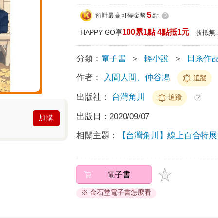
5
預計最高可得金幣
點
?
100累1點 4點抵1元
HAPPY GO享
折抵無
分類：
電子書
＞
輕小說
＞
日系作
作者：
入間人間、仲谷鳩
追蹤
出版社：
台灣角川
追蹤
?
出版日：
2020/09/07
加購
相關主題：
【台灣角川】線上百合特展
電子書
※ 金石堂電子書怎麼看