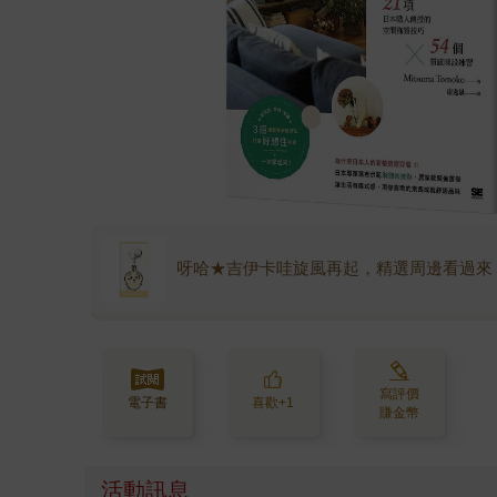
呀哈★吉伊卡哇旋風再起，精選周邊看過來
寫評價
電子書
喜歡+1
賺金幣
活動訊息