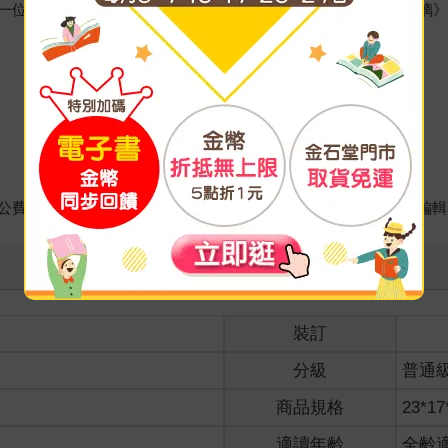
一位小學女生的媽媽，努力經營IG中；著有《日常生活圖鑑：玻璃
公費留學日本。曾擔任出版社國際版權組長與漫畫、輕小說資深編輯
裝訂
分級
普通
商品規格
23*17
適讀年齡
全齡