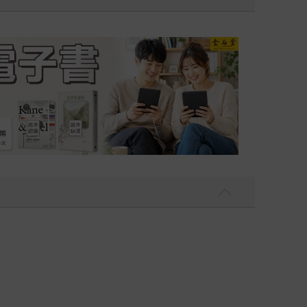
吃一點〉第二波
金石堂2026海