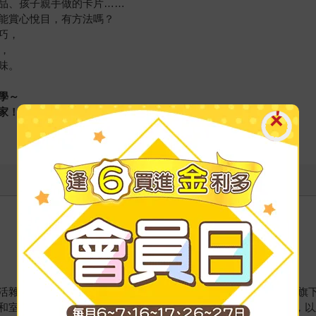
品、孩子親手做的卡片……
能賞心悅目，有方法嗎？
巧，
案，
味。
學～
家！
品牌SAZABY（現為SAZABY LEAGUE, Ltd.）工作，
和室內設計師等個人名義創業，經手各類活動和商家的陳列設計，以