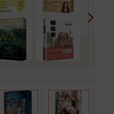
一場
次聚
變而
莎》
起深
藏的