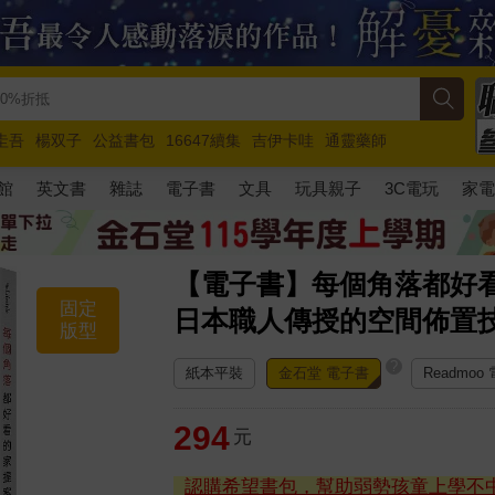
圭吾
楊双子
公益書包
16647續集
吉伊卡哇
通靈藥師
路邊攤新作
馬斯克
玩具總動員5
超慢跑
館
英文書
雜誌
電子書
文具
玩具親子
3C電玩
家
【電子書】每個角落都好看
固定
日本職人傳授的空間佈置技
版型
?
紙本平裝
金石堂 電子書
Readmoo
294
元
認購希望書包，幫助弱勢孩童上學不