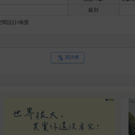
級別
空間設計/佈置
寫評價