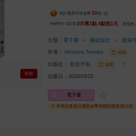
10
預計最高可得金幣
點
?
100累1點 4點抵1元
HAPPY GO享
折抵無
分類：
電子書
＞
藝術設計
＞
建築/
作者：
Mitsuma Tomoko
追蹤
出版社：
創意市集
追蹤
?
加購
出版日：
2023/03/23
電子書
※ 本商品會員日滿額金幣加碼回饋最高15倍