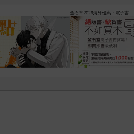
2026金石堂暑假漫博〈你好，我