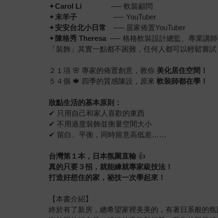
✦
Carol Li
── 軟裝顧問
✦
末羊子
── YouTuber
✦
安安台北小日常
── 居家佈置YouTuber
✦
陳格秀 Theresa
── 格格軟裝設計總監、專業講
「裝飾」其實一點都不困難，任何人都可以輕鬆嘗試
２１項 🌸 專家的佈置創意，教你
美化居住空間！
５４個 🍁 四季的質感陳設，原來
軟裝師都在學！
妝點生活的基本原則：
✔ 只用自己和家人喜歡的東西
✔ 不用過度裝飾並衡量空間大小
✔ 留白、平衡，同時留意高低差……
台灣第１本，日本氛圍直輸
👍
真的只要３招，就能練就專家級技法！
打造好想住的家，祕技一次學起來！
【本書介紹】
終於有了新房，總希望家裡美美的，有著日系般的氛