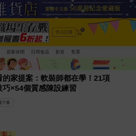
0
登入/註冊
電
居家休閒
日用食品
影音
售票
的家提案：軟裝師都在學！21項
巧×54個質感陳設練習
 電子書
中斷！