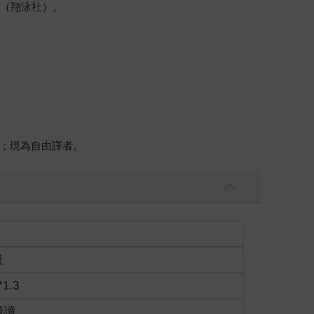
》（翔泳社）。
；現為自由譯者。
級
*1.3
適讀