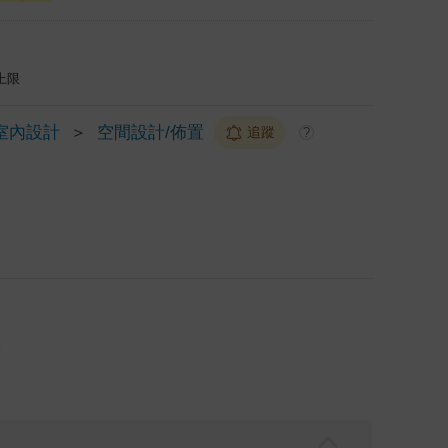
上限
室內設計
＞
空間設計/佈置
追蹤
?