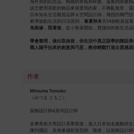
海外買的紀念品、精緻的香氛和杯盤、蒐集的限量精
該怎麼用喜歡的物品來佈置我的家，不雜亂無章，還
日本知名生活雜貨品牌＆空間設計師，傳授的獨門技
教導妝點生活的21項原則，
春夏秋冬
共54個軟裝提
免裝修
，
照著做
，從小角落開始，實踐你的新生活品
學會整理，做出取捨後，你生活中真正該學的陳設美
職人隨手拈來的創意與巧思，教你輕鬆打造出質感居
作者
Mitsuma Tomoko
（みつま ともこ）
裝飾設計師&室內設計師
多摩美術大學設計系畢業後，進入日本知名服飾與生活雜貨
陳列擺設，並身兼攝影造型師。隨後，以裝飾設計師