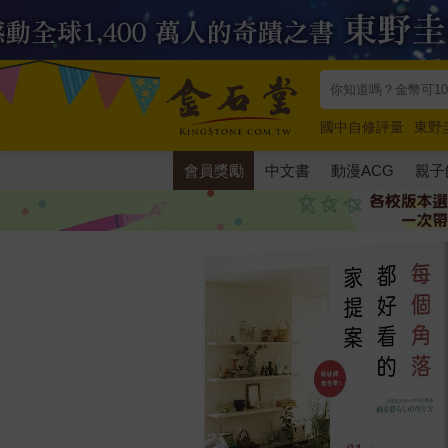
國中自修評量
東野
唯紅花綻放
奧德賽
會員獎勵
中文書
動漫ACG
親子