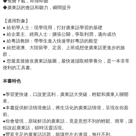
◆免費下載，即掃即聽
◆廣東話的會話和聽力，瞬間提升
【適用對象】
● 給初學人士：現學現用，打好廣東話學習的基礎
● 給企業主、經商人士：擴張公關，爭取利潤，邁向成功
● 給粵語教師：帶學生進入快速學好粵語的殿堂
● 給想港澳、大陸留學、定居、上班或想使廣東話更進步的族
群，
● 您最直接搶攻廣東話版圖，最快速擷取精華養分，是一本非常
便利的工具書。
本書特色
●學習更快速，口說更流利，廣東話大突破，輕鬆和廣東人聊開
來。
●本書提供鮮活情境會話，將生活化的廣東話情境，呈現在你面
前。
●你會發現，原味鮮活的廣東話，竟是意想不到的輕鬆、簡單，讓
你說起廣東話，頓時活靈活現。
●豐富充足的廣東話話題，能讓您左右逢源，無往不利。