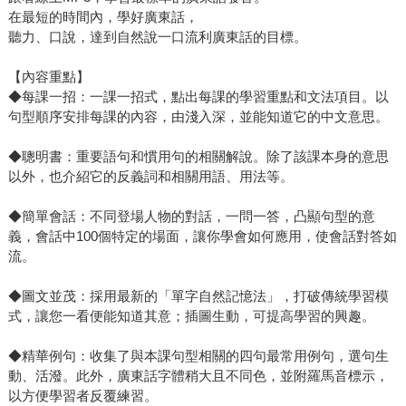
在最短的時間內，學好廣東話，
聽力、口說，達到自然說一口流利廣東話的目標。
【內容重點】
◆每課一招：一課一招式，點出每課的學習重點和文法項目。以
句型順序安排每課的內容，由淺入深，並能知道它的中文意思。
◆聰明書：重要語句和慣用句的相關解說。除了該課本身的意思
以外，也介紹它的反義詞和相關用語、用法等。
◆簡單會話：不同登場人物的對話，一問一答，凸顯句型的意
義，會話中100個特定的場面，讓你學會如何應用，使會話對答如
流。
◆圖文並茂：採用最新的「單字自然記憶法」，打破傳統學習模
式，讓您一看便能知道其意；插圖生動，可提高學習的興趣。
◆精華例句：收集了與本課句型相關的四句最常用例句，選句生
動、活潑。此外，廣東話字體稍大且不同色，並附羅馬音標示，
以方便學習者反覆練習。