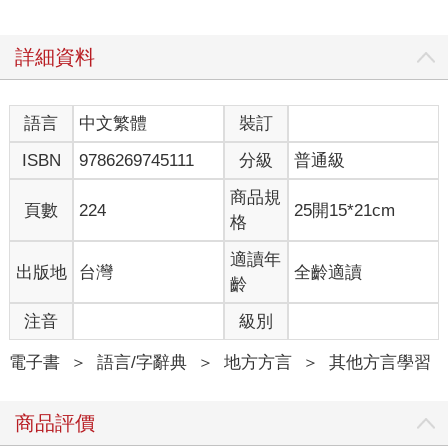
詳細資料
語言
中文繁體
裝訂
ISBN
9786269745111
分級
普通級
商品規
頁數
224
25開15*21cm
格
適讀年
出版地
台灣
全齡適讀
齡
注音
級別
電子書
＞
語言/字辭典
＞
地方方言
＞
其他方言學習
商品評價