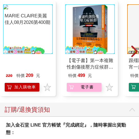
MARIE CLAIRE美麗
【電子書】第一本複雜
跟殭
佳人08月2026第400期
性創傷後壓力症候群自
宵一
我療癒聖經（長銷典
外篇
209
499
特價
元
特價
元
特價
220
藏）
加入購物車
電子書
訂購/退換貨須知
加入金石堂 LINE 官方帳號『完成綁定』，隨時掌握出貨動
態：