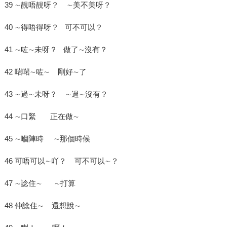
39 ∼靚唔靚呀？ ∼美不美呀？
40 ∼得唔得呀？ 可不可以？
41 ∼咗∼未呀？ 做了∼沒有？
42 啱啱∼咗∼ 剛好∼了
43 ∼過∼未呀？ ∼過∼沒有？
44 ∼口緊 正在做∼
45 ∼嗰陣時 ∼那個時候
46 可唔可以∼吖？ 可不可以∼？
47 ∼諗住∼ ∼打算
48 仲諗住∼ 還想說∼