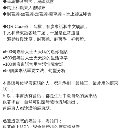
◆羅馬拼音對照，易學就會
◆馬上和廣東人聊得來
◆躺著聽‧坐著聽‧走著聽‧開車聽→馬上聽立即會
◆QR Code線上音檔，有廣東話和中文朗讀，
中文和廣東話各唸二遍，一遍是正常速度，
一遍是較慢速度，躺著聽、躺著學，好輕鬆。
●500句粵語人士天天聊的迷你會話
●500個粵語人士天天說的生活單字
●100個廣東話常用生活情境會話
●50個廣東話重要文法、句型分析
本書讓每位學廣東話的人，都能學到「最純正、最常用的廣東
話！」
所以，本書所有會話，都是生活中最自然的廣東話，
跟著學習，自然可以隨時隨地流利說出，
連廣東人都說讚的廣東話。
迅速造就您的粵語耳、粵語口；
跟著線上MP3，學會最標準的廣東話發音。