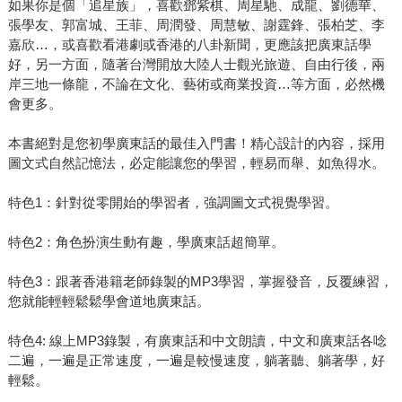
如果你是個「追星族」，喜歡鄧紫棋、周星馳、成龍、劉德華、
張學友、郭富城、王菲、周潤發、周慧敏、謝霆鋒、張柏芝、李
嘉欣…，或喜歡看港劇或香港的八卦新聞，更應該把廣東話學
好，另一方面，隨著台灣開放大陸人士觀光旅遊、自由行後，兩
岸三地一條龍，不論在文化、藝術或商業投資…等方面，必然機
會更多。
本書絕對是您初學廣東話的最佳入門書！精心設計的內容，採用
圖文式自然記憶法，必定能讓您的學習，輕易而舉、如魚得水。
特色1：針對從零開始的學習者，強調圖文式視覺學習。
特色2：角色扮演生動有趣，學廣東話超簡單。
特色3：跟著香港籍老師錄製的MP3學習，掌握發音，反覆練習，
您就能輕輕鬆鬆學會道地廣東話。
特色4: 線上MP3錄製，有廣東話和中文朗讀，中文和廣東話各唸
二遍，一遍是正常速度，一遍是較慢速度，躺著聽、躺著學，好
輕鬆。