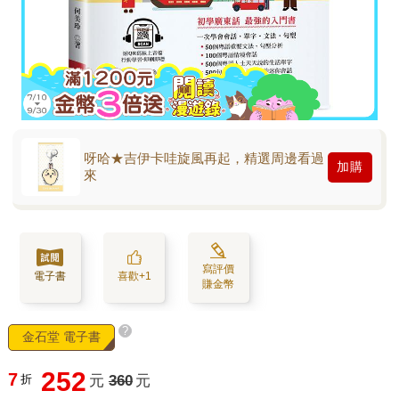
呀哈★吉伊卡哇旋風再起，精選周邊看過
加購
來
寫評價
電子書
喜歡+1
賺金幣
?
金石堂 電子書
252
7
折
元
360
元