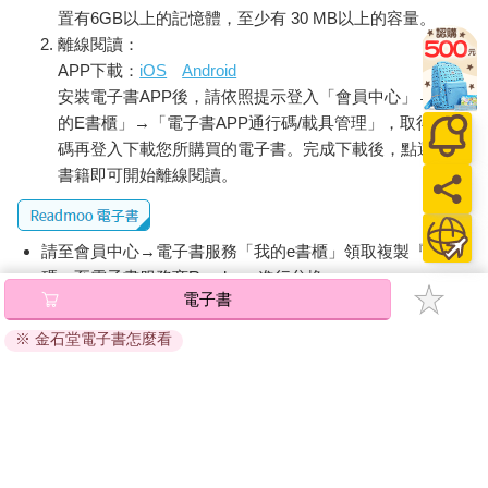
置有6GB以上的記憶體，至少有 30 MB以上的容量。
離線閱讀：
APP下載：
iOS
Android
安裝電子書APP後，請依照提示登入「會員中心」→「我
的E書櫃」→「電子書APP通行碼/載具管理」，取得通行
碼再登入下載您所購買的電子書。完成下載後，點選任一
書籍即可開始離線閱讀。
請至會員中心→電子書服務「我的e書櫃」領取複製『兌換
碼』至電子書服務商Readmoo進行兌換。
電子書
退換貨須知：
※ 金石堂電子書怎麼看
因版權保護，您在金石堂所購買的電子書僅能以金石堂專屬
的閱讀軟體開啟閱讀，無法以其他閱讀器或直接下載檔案。
依據「消費者保護法」第19條及行政院消費者保護處公告之
「通訊交易解除權合理例外情事適用準則」，非以有形媒介
提供之數位內容或一經提供即為完成之線上服務，經消費者
事先同意始提供。（如：電子書、電子雜誌、下載版軟體、