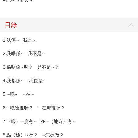
目錄
1 我係∼ 我是∼
2 我唔係∼ 我不是∼
3 係唔係∼呀？ 是不是∼？
4 我都係∼ 我也是∼
5 ∼喺∼ ∼在∼
6 ∼喺邊度呀？ ∼在哪裡呀？
7 （喺）∼度有∼ 在∼（地方）有∼
8 點（樣）∼呀？ ∼怎樣做？