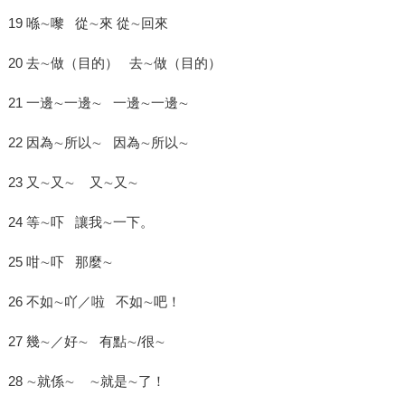
19 喺∼嚟 從∼來 從∼回來
20 去∼做（目的） 去∼做（目的）
21 一邊∼一邊∼ 一邊∼一邊∼
22 因為∼所以∼ 因為∼所以∼
23 又∼又∼ 又∼又∼
24 等∼吓 讓我∼一下。
25 咁∼吓 那麼∼
26 不如∼吖／啦 不如∼吧！
27 幾∼／好∼ 有點∼/很∼
28 ∼就係∼ ∼就是∼了！