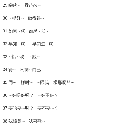
29 睇落∼ 看起來∼
30 ∼得好∼ 做得很∼
31 如果∼就 如果∼就∼
32 早知∼就∼ 早知道∼就∼
33 ∼話∼喎 ∼說∼
34 得∼ 只剩∼而已
35 同∼一樣咁∼ ∼跟我一樣那麼的∼
36 ∼好唔好呀？ ∼好不好？
37 要唔要∼呀？ 要不要∼？
38 我鐘意∼ 我喜歡∼