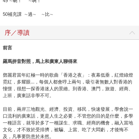
49 ∼喇！ ∼啊！
50補充課 ∼過∼ ∼比∼
序／導讀
前言
羅馬拼音對照，馬上和廣東人聊得來
鄧麗君當年紅極一時的歌曲「香港之夜」：夜幕低垂，紅燈綠燈
霓紅，多耀眼...，每個人都會哼上兩句，吸引著無數人對香港的
憧憬，很想一探香港迷人的景緻。到香港、澳門，旅遊、經商、
上班，廣東話非學不可。
目前，兩岸三地觀光、經濟、投資、移民，快速發展，學會說一
口流利的廣東話，更是人生之必要，不管您的目的是什麼，多學
一種語言，就等於多了一種謀生、求職、經商的機會，融入當地
文化，才不致於受排擠，被騙、上當、吃了大悶虧，才後悔不
及，凡事要防患於未然。