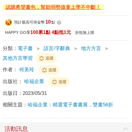
認購希望書包，幫助弱勢孩童上學不中斷！
10
預計最高可得金幣
點
?
100累1點 4點抵1元
HAPPY GO享
折抵無上限
分類：
電子書
＞
語言/字辭典
＞
地方方言
＞
其他方言學習
追蹤
作者：
何美玲
追蹤
出版社：
哈福企業
追蹤
出版日：
2023/05/31
相關主題：
哈福企業：精選電子書書展，雙書56折
活動訊息