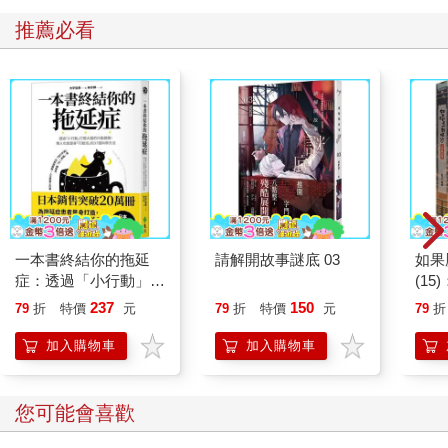
推薦必看
一本書終結你的拖延
請解開故事謎底 03
如果
症：透過「小行動」打
(1
開大腦的行動開關，懶
貓漫
237
150
79
折
特價
元
79
折
特價
元
79
折
人也能變身「行動派」
的37個科學方法
加入購物車
加入購物車
您可能會喜歡