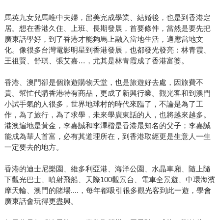
馬英九女兒馬唯中夫婦，留美完成學業、結婚後，也是到香港定
居。想在香港久住、上班、長期發展，首要條件，當然是要先把
廣東話學好，到了香港才能夠馬上融入當地生活，適應當地文
化。像很多台灣電影明星到香港發展，也都發光發亮：林青霞、
王祖賢、舒琪、張艾嘉…，尤其是林青霞成了香港富婆。
香港、澳門卻是個旅遊購物天堂，也是旅遊好去處，因旅費不
貴。幫忙代購香港特有商品，更成了新興行業。觀光客和到澳門
小試手氣的人很多，世界地球村的時代來臨了，不論是為了工
作，為了旅行，為了求學，未來學廣東話的人，也將越來越多。
港澳遍地是黃金，李嘉誠和李澤楷是香港最知名的父子；李嘉誠
能成為華人首富，必有其道理所在，到香港取經更是生意人一生
一定要去的地方。
香港的迪士尼樂園、維多利亞港、海洋公園、水晶車廂、隨上隨
下觀光巴士、噴射飛船、天際100觀景台、電車全景遊、中環海濱
摩天輪、澳門的賭場....，每年都吸引很多觀光客到此一遊，學會
廣東話會玩得更盡興。