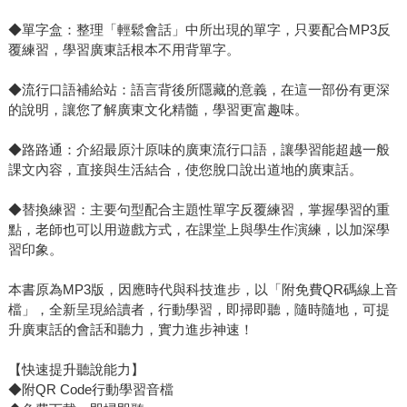
◆單字盒：整理「輕鬆會話」中所出現的單字，只要配合MP3反
覆練習，學習廣東話根本不用背單字。
◆流行口語補給站：語言背後所隱藏的意義，在這一部份有更深
的說明，讓您了解廣東文化精髓，學習更富趣味。
◆路路通：介紹最原汁原味的廣東流行口語，讓學習能超越一般
課文內容，直接與生活結合，使您脫口說出道地的廣東話。
◆替換練習：主要句型配合主題性單字反覆練習，掌握學習的重
點，老師也可以用遊戲方式，在課堂上與學生作演練，以加深學
習印象。
本書原為MP3版，因應時代與科技進步，以「附免費QR碼線上音
檔」，全新呈現給讀者，行動學習，即掃即聽，隨時隨地，可提
升廣東話的會話和聽力，實力進步神速！
【快速提升聽說能力】
◆附QR Code行動學習音檔