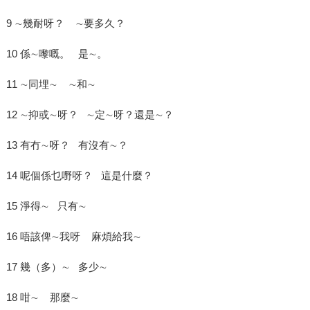
9 ∼幾耐呀？ ∼要多久？
10 係∼嚟嘅。 是∼。
11 ∼同埋∼ ∼和∼
12 ∼抑或∼呀？ ∼定∼呀？還是∼？
13 有冇∼呀？ 有沒有∼？
14 呢個係乜嘢呀？ 這是什麼？
15 淨得∼ 只有∼
16 唔該俾∼我呀 麻煩給我∼
17 幾（多）∼ 多少∼
18 咁∼ 那麼∼