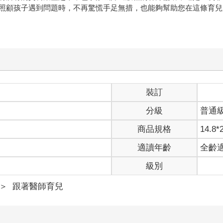
照顧孩子遇到問題時，不再驚慌手足無措，也能夠幫助您在這條育兒
裝訂
分級
普通
商品規格
14.8*
適讀年齡
全齡
級別
＞
跟著醫師育兒