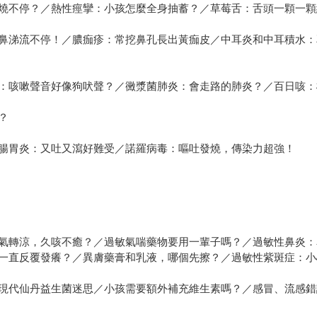
燒不停？／熱性痙攣：小孩怎麼全身抽蓄？／草莓舌：舌頭一顆一顆
鼻涕流不停！／膿痂疹：常挖鼻孔長出黃痂皮／中耳炎和中耳積水：
：咳嗽聲音好像狗吠聲？／黴漿菌肺炎：會走路的肺炎？／百日咳：
？
腸胃炎：又吐又瀉好難受／諾羅病毒：嘔吐發燒，傳染力超強！
氣轉涼，久咳不癒？／過敏氣喘藥物要用一輩子嗎？／過敏性鼻炎：
一直反覆發癢？／異膚藥膏和乳液，哪個先擦？／過敏性紫斑症：小
現代仙丹益生菌迷思／小孩需要額外補充維生素嗎？／感冒、流感錯