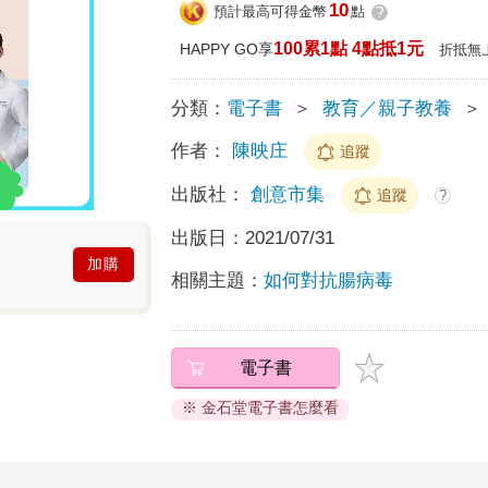
10
預計最高可得金幣
點
?
100累1點 4點抵1元
HAPPY GO享
折抵無
分類：
電子書
＞
教育／親子教養
＞
作者：
陳映庄
追蹤
出版社：
創意市集
追蹤
?
出版日：
2021/07/31
加購
相關主題：
如何對抗腸病毒
電子書
※ 金石堂電子書怎麼看