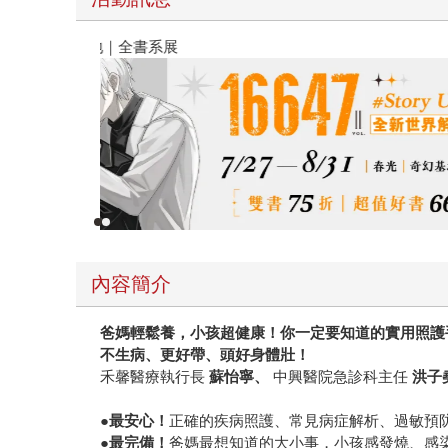
春光ｘ奇幻基地｜全書系展
內容簡介
爸媽輕鬆養，小孩超健康
！你一定要知道的實用照護
不生病、更好帶、頭好身體壯！
禾馨醫療執行長
蘇怡寧、
中興醫院急診科主任
洪子
●
最安心！
正確的疾病照護、常見病症解析、過敏預
●
最完備！
爸媽最想知道的大小事，小孩感發燒、感