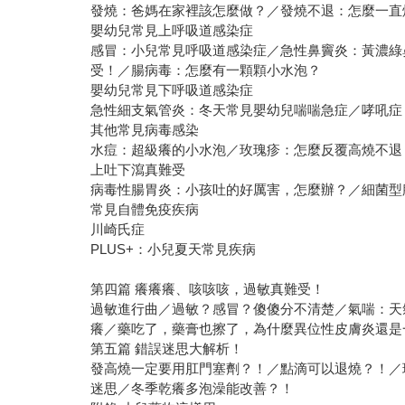
發燒：爸媽在家裡該怎麼做？／發燒不退：怎麼一直
嬰幼兒常見上呼吸道感染症
感冒：小兒常見呼吸道感染症／急性鼻竇炎：黃濃綠
受！／腸病毒：怎麼有一顆顆小水泡？
嬰幼兒常見下呼吸道感染症
急性細支氣管炎：冬天常見嬰幼兒喘喘急症／哮吼症
其他常見病毒感染
水痘：超級癢的小水泡／玫瑰疹：怎麼反覆高燒不退
上吐下瀉真難受
病毒性腸胃炎：小孩吐的好厲害，怎麼辦？／細菌型
常見自體免疫疾病
川崎氏症
PLUS+：小兒夏天常見疾病
第四篇 癢癢癢、咳咳咳，過敏真難受！
過敏進行曲／過敏？感冒？傻傻分不清楚／氣喘：天
癢／藥吃了，藥膏也擦了，為什麼異位性皮膚炎還是
第五篇 錯誤迷思大解析！
發高燒一定要用肛門塞劑？！／點滴可以退燒？！／
迷思／冬季乾癢多泡澡能改善？！