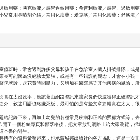
過敏用藥：勝克敏液／感冒過敏用藥：希普利敏液／感冒、過敏用藥
小兒常用鼻噴劑介紹／常用化痰藥：愛克痰／常用化痰藥：舒痰液／
室值班時，常會遇到許多父母和孩子在急診室人擠人掛號排隊，或是
家長可能因為沒經驗太緊張，或是有一些錯誤的觀念，才會在小孩一
醫院就診，既花費時間體力，又增加在醫院感染其他疾病的風險，所
次實在太沒效率，應該藉由網路資訊來讓家長們快速獲得正確資訊才
之外，敘述用語也略嫌死板，最可怕的是有些文章篇幅實在太大，很
題給記錄下來，再加上幼兒的各種常見疾病和正確的照顧方式等，去
。自己開了一個粉絲專頁和部落格後，把文章放到網路上給大家瀏覽，
這本書的誕生。
將所有的資料彙整起來，也承蒙城邦出版社的各方協助，這是一次非