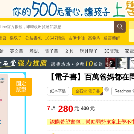
圭吾
楊双子
公益書包
16647續集
吉伊卡哇
高希均
通靈藥師
路邊攤新作
馬斯克
玩具總動員5
超慢跑
館
英文書
雜誌
電子書
文具
玩具親子
3C電玩
家
【電子書】百萬爸媽都在
固定
版型
?
紙本平裝
金石堂 電子書
Readmoo
280
7
折
元
400
元
認購希望書包，幫助弱勢孩童上學不