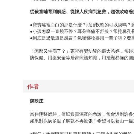
從孩童哺育到解惑、從惱人疾病到急救，超強攻略爸
●寶寶嘴裡白白的那是什麼？頭頂軟軟的可以摸嗎？
●小孩怎麼一直燒不停？耳朵痛痛不舒服？常挖鼻孔
●到底是過敏還是感冒？氣喘藥物要用一輩子嗎？發
「怎麼又生病了？」家裡有嬰幼兒的廣大爸媽，常碰
防保健、用藥安全等居家照護知識，用淺顯易懂的圖
作者
陳映庄
當住院醫師時，值班負責深夜的急診，常會遇到許多
如果對疾病多點了解就不再慌張！希望可以藉由一篇
●現任：禾馨醫療兒科專科醫師 + 三個小毛頭的老爸