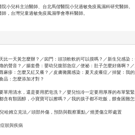
醫院小兒科主治醫師、台北馬偕醫院小兒過敏免疫風濕科研究醫師。
醫師，台灣兒童過敏免疫風濕學會專科醫師。
天比一天黃怎麼辦？／囟門：頭頂軟軟的可以摸嗎？／新生兒感染：
嚕的聲音？／腸套疊：嬰幼兒腹部急症／便祕：肚子怎麼好痛啊？／
蕁麻疹：怎麼又紅又癢？／皮膚黴菌感染：夏天皮癢症／掉髮：我的
食品：怎麼添加才對？
要單用清水，還是要用肥皂洗？／嬰兒怕冷一定要用厚厚的布單緊緊
都含有類固醇，小寶寶可以擦嗎？／我的孩子都不吃飯，餵食困難怎
幼兒哈姆立克法／頭部外傷，預防與觀察重點／燒燙傷立即處置
人擔心的常見症狀與疾病