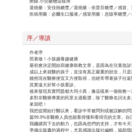
附錄 小兒藥物這樣用
退燒藥：安佳熱糖漿／退燒藥：依普芬糖漿／感冒、
疾病用藥：必爾生口服液／感冒用藥：息咳寧糖漿／
序／導讀
作者序
照著做！小孩越養越健康
最初會決定開始寫健康衛教文章，是因為在兒童急診
成以上來就醫的孩子，並沒有真正嚴重的狀況，只是
雖然現在醫療便宜又方便取得，但經常帶著孩子往返
其實遠大於幫小孩看診。
後來發現其實問題都大同小異，像這樣來一個衛教一
多對非醫療專業的民眾太過艱澀，除了醫療名詞太多
來寫吧！
我把從開始行醫以來，看診中常被問到或被誤解的問
篇99.9%非醫療人員也能看得懂和看得完的文章
我繼續寫下去的動力，也因為您們的支持，才有今天
準備出版書的過程中，尤其感謝出版社編輯，協助我