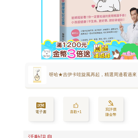
呀哈★吉伊卡哇旋風再起，精選周邊看過來
寫評價
電子書
喜歡+1
賺金幣
活動訊息