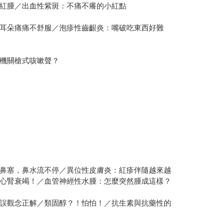
紅腫／出血性紫斑：不痛不癢的小紅點
耳朵痛痛不舒服／泡疹性齒齦炎：嘴破吃東西好難
機關槍式咳嗽聲？
鼻塞，鼻水流不停／異位性皮膚炎：紅疹伴隨越來越
心腎衰竭！／血管神經性水腫：怎麼突然腫成這樣？
誤觀念正解／類固醇？！怕怕！／抗生素與抗藥性的