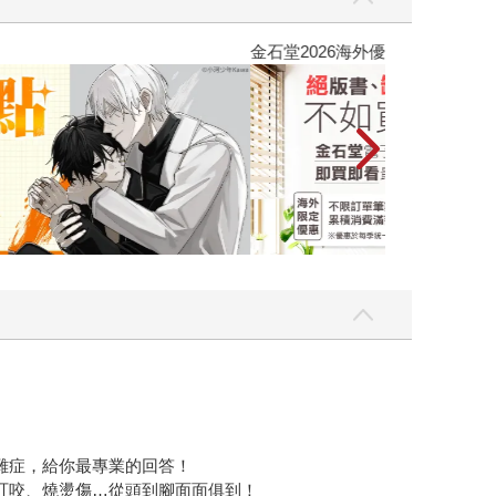
吃一點〉第二波
金石堂2026海
雜症，給你最專業的回答！
叮咬、燒燙傷…從頭到腳面面俱到！