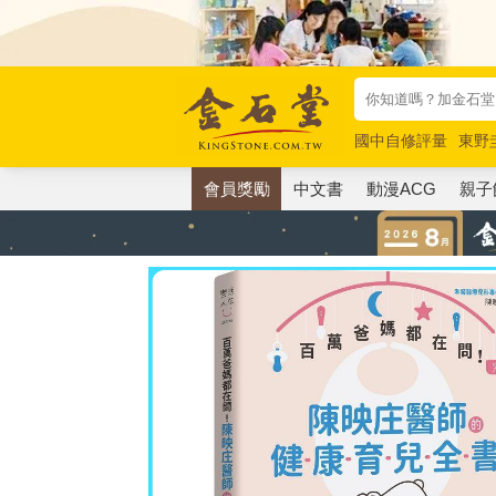
國中自修評量
東野
唯紅花綻放
奧德賽
會員獎勵
中文書
動漫ACG
親子