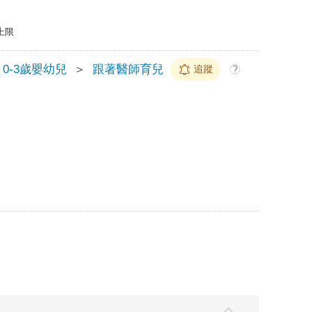
上限
0-3歲嬰幼兒
＞
跟著醫師育兒
追蹤
?