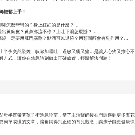
媽
輕
鬆上手
！
腳腳怎麼彎彎的？身上紅紅的是什麼？…
長出黃痂皮？黃鼻涕流不停？上吐下瀉怎麼辦？…
高燒一定要用肛門塞劑？點滴可以退燒？用類固醇會有副作用？…
上半夜突然發燒、咳嗽加嘔吐、過敏又癢又痛…是讓人心疼又擔心不
解方式，讓你在焦急時刻做出正確處置，輕鬆解決問題！
父母半夜帶著孩子衝進急診室，當了主治醫師後在門診遇到更多五花
篇簡單易懂的文章，讓爸媽得到正確的育兒觀念，讓孩子能更健康快