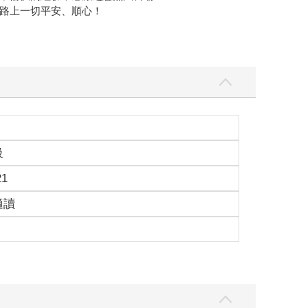
路上一切平安、順心！
級
21
適讀