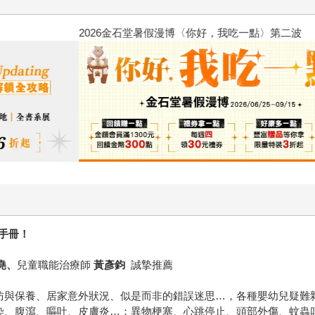
2026金石堂暑假漫博〈你好，我
手冊！
堯、
兒童職能治療師
黃彥鈞
誠摯推薦
防與保養、居家意外狀況、似是而非的錯誤迷思…，各種嬰幼兒疑難
染、腹瀉、嘔吐、皮膚炎…；異物梗塞、心跳停止、頭部外傷、蚊蟲