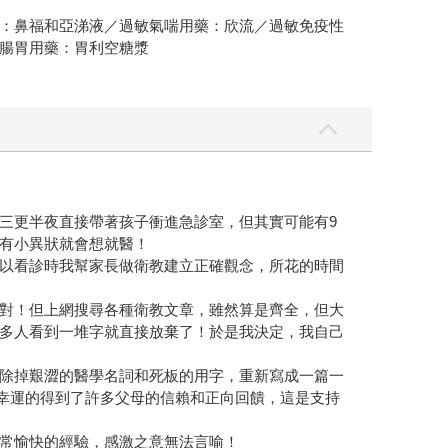
：鼻福和亞涕液／過敏氣喘用藥：欣流／過敏免疫性
腸胃用藥：胃利空糖漿
三更半夜直接帶著孩子衝進急診室，但其實可能有9
有小異狀就會想就醫！
以看診時我幫家長做衛教建立正確觀念，所花的時間
對！但上網搜尋各種衛教文章，雖然算是齊全，但大
多人看到一堆字就直接放棄了！於是我決定，我自己
除掉艱澀的醫學名詞和死板的用字，重新寫成一篇一
很幸運的得到了許多父母的信賴和正向回饋，這是支持
常愉快的經驗，感激之意無法言喻！