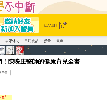
0
登入/註冊
電
居家休閒
日用食品
影音
售票
問！陳映庄醫師的健康育兒全書
 電子書
中斷！