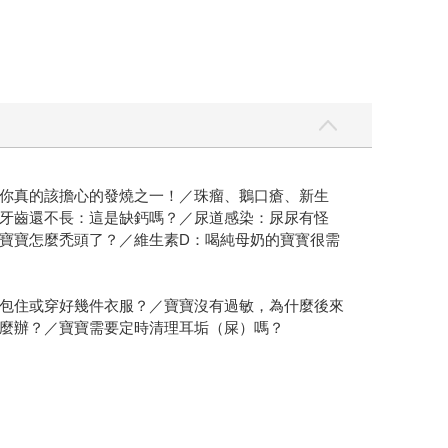
你真的該擔心的發燒之一！／珠瘤、鵝口瘡、新生
牙齒還不長：這是缺鈣嗎？／尿道感染：尿尿有怪
寶寶怎麼禿頭了？／維生素D：喝純母奶的寶寳很需
包住或穿好幾件衣服？／寶寶沒有過敏，為什麼後來
麼辦？／寶寶需要定時清理耳垢（屎）嗎？