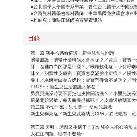
●台北醫學大學醫學系畢業，曾任台北醫學大學附設
●台灣兒科醫學會專科醫師，中華民國免疫學會專科
●粉絲頁：陳映庄醫師的育兒資訊站
目錄
第一篇 新手爸媽看這邊：新生兒常見問題
臍帶照護：臍帶什麼時候才會掉呢？／黃疸：寶寶一
牙：嘴裡白白的那是什麼？／喉頭軟化症：小豬呼嚕
味？／脂漏性皮膚炎：寶寶怎麼滿臉小痘痘？／慢性
要！／水解蛋白配方奶粉：寶寶營養會不足嗎？／副
PLUS+：新生兒生活照護大解答！
男寶寶洗澡時要不要把包皮推開清洗？／小嬰兒洗澡
還是開始過敏，每天癢癢抓抓呢？／皮膚過敏藥膏大
第二篇 不怕一萬，只怕萬一 嬰幼兒急救
新生兒猝死症／新生兒及嬰幼兒CPR／異物哽塞，
第三篇 哀呀，怎麼又生病了？嬰幼兒令
人在江湖飄，哪有不發燒~