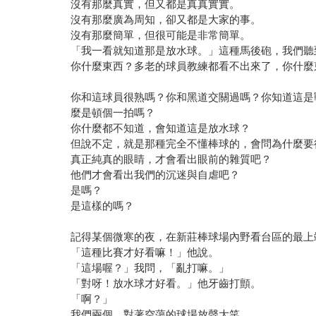
沒有那麼真實，但又都是真真實實。
沒有那麼廣為周知，卻又都是大家的事。
沒有那麼簡單，但很可能是非常簡單。
「我一看就知道那是放水球。」這種馬後砲，我們聽
你什麼東西？多老的球員教練都看不出來了，你什麼
你和這球員很熟嗎？你和黑道交關過嗎？你知道這是
麼是頓個一拍嗎？
你什麼都不知道，會知道這是放水球？
但說不定，就是那種完全不懂棒球的，會問為什麼要
真正純真的眼睛，才會看出眼前的雜質吧？
他們才會看出我們的沉迷與自虐吧？
是嗎？
是這樣的嗎？
記得某個微寒的夜，在新莊棒球場內野看台區的最上
「這種比賽才好看嘛！」他說。
「這場喔？」我問，「亂打嘛。」
「對呀！放水球才好看。」他牙齒打顫。
「啊？」
我們兩個，對著空蕩的球場放聲大笑。