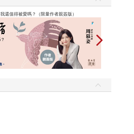
博〈你好，我吃一點〉第二波