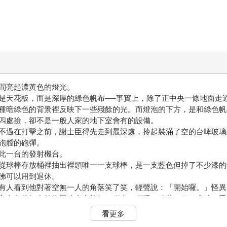
間亮起濃黃色的燈光。
是天花板，而是深厚的綠色帆布──事實上，除了正中央一條地面走
種暗綠色的背景裡反映下一些殘餘的光。而燈泡的下方，是和綠色帆
四處撿，卻不是一般人家的地下室會有的設備。
不過在打擊之前，謝士臣得先走到最深處，拎起裝滿了空的台啤玻璃
砲膛的砲彈。
此一台的發射機台。
從球棒存放桶裡抽出裡頭唯一一支球棒，是一支藍色但掉了不少漆的
彿可以用到退休。
有人看到他對著空無一人的角落笑了笑，輕聲說：「開始囉。」怪異
入內角偏紅中的位置才全力拉打，腳尖、腳踝、膝蓋、腰、肩膀、手
子很快也飛出來了。他臉頰裸露，到時候免不了一點傷，但還有兩天
看更多
到第幾支的時候，他才毫無偏差地打中了沒有瓶蓋的瓶口。