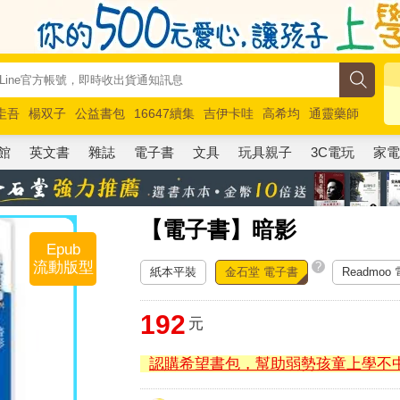
圭吾
楊双子
公益書包
16647續集
吉伊卡哇
高希均
通靈藥師
路邊攤新作
馬斯克
玩具總動員5
超慢跑
館
英文書
雜誌
電子書
文具
玩具親子
3C電玩
家
【電子書】暗影
Epub
流動版型
?
紙本平裝
金石堂 電子書
Readmoo
192
元
認購希望書包，幫助弱勢孩童上學不