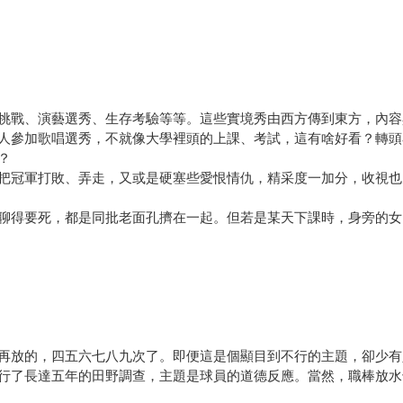
挑戰、演藝選秀、生存考驗等等。這些實境秀由西方傳到東方，內容
人參加歌唱選秀，不就像大學裡頭的上課、考試，這有啥好看？轉頭
？
把冠軍打敗、弄走，又或是硬塞些愛恨情仇，精采度一加分，收視也
聊得要死，都是同批老面孔擠在一起。但若是某天下課時，身旁的女
再放的，四五六七八九次了。即便這是個顯目到不行的主題，卻少有
行了長達五年的田野調查，主題是球員的道德反應。當然，職棒放水