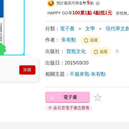
5
預計最高可得金幣
點
?
100累1點 4點抵1元
HAPPY GO享
折抵無
分類：
電子書
＞
文學
＞
現代華文
作者：
朱宥勳
追蹤
出版社：
寶瓶文化
追蹤
?
出版日：
2015/03/20
加購
相關主題：
不服來戰-朱宥勳
電子書
※ 金石堂電子書怎麼看