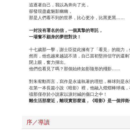
追逐著自己，我以為奔向了光，
卻發現盡處魅影幽幽，
那是人們看不到的世界，比心更冷，比黑更黑……
一封沒有署名的信，一個真摯的寄託，
一場奮不顧身的夢想對決！
十七歲那一擊，謝士臣從此擁有了「看見」的能力，
然而，他也越來越認不清，自己當初堅持信守的還剩
閉上眼，奮力揮出。
他們也看見了嗎？那個始終如影隨形的殘影……
對朱宥勳而言，寫作是永遠執著的理想，棒球則是永
在第一本長篇小說《暗影》裡，他融入熠熠棒球魂，
禱那僅存於小說家以淚封緘的傷口之中！
離生活那麼近，離現實那麼遠，《暗影》是一個捍衛
序／導讀