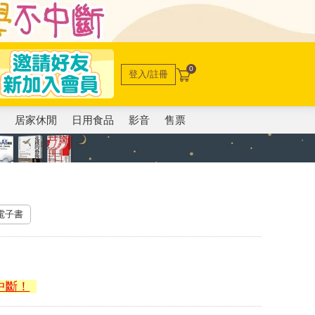
0
登入/註冊
電
居家休閒
日用食品
影音
售票
 電子書
中斷！