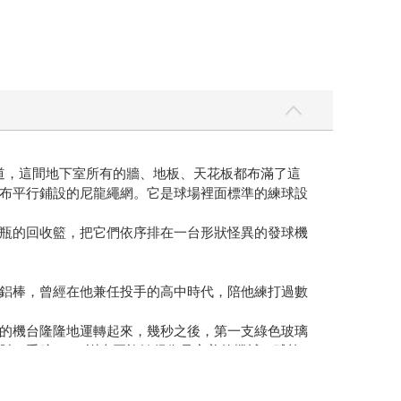
道，這間地下室所有的牆、地板、天花板都布滿了這
布平行鋪設的尼龍繩網。它是球場裡面標準的練球設
瓶的回收籃，把它們依序排在一台形狀怪異的發球機
鋁棒，曾經在他兼任投手的高中時代，陪他練打過數
的機台隆隆地運轉起來，幾秒之後，第一支綠色玻璃
肘、手腕──。謝士臣旋轉得像是完美的機械，球棒
才要收假回隊上。不過就是一點微微的刺痛，以及隨