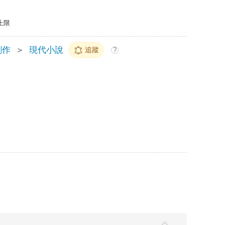
上限
創作
＞
現代小說
追蹤
?