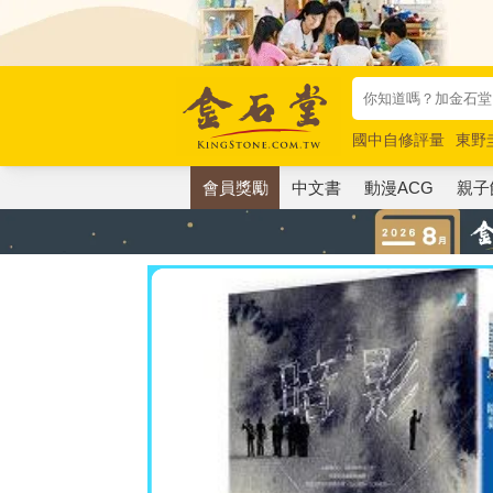
國中自修評量
東野
唯紅花綻放
奧德賽
會員獎勵
中文書
動漫ACG
親子