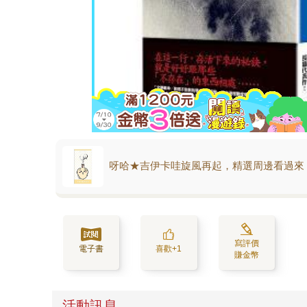
呀哈★吉伊卡哇旋風再起，精選周邊看過來
寫評價
電子書
喜歡+1
賺金幣
活動訊息