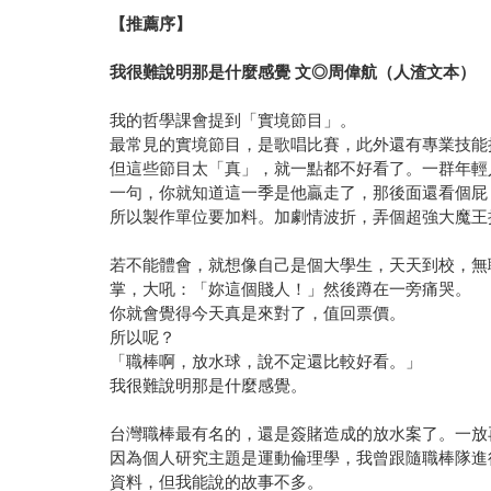
【推薦序】
我很難說明那是什麼感覺 文◎周偉航（人渣文本）
我的哲學課會提到「實境節目」。
最常見的實境節目，是歌唱比賽，此外還有專業技能
但這些節目太「真」，就一點都不好看了。一群年輕
一句，你就知道這一季是他贏走了，那後面還看個屁
所以製作單位要加料。加劇情波折，弄個超強大魔王
若不能體會，就想像自己是個大學生，天天到校，無
掌，大吼：「妳這個賤人！」然後蹲在一旁痛哭。
你就會覺得今天真是來對了，值回票價。
所以呢？
「職棒啊，放水球，說不定還比較好看。」
我很難說明那是什麼感覺。
台灣職棒最有名的，還是簽賭造成的放水案了。一放
因為個人研究主題是運動倫理學，我曾跟隨職棒隊進
資料，但我能說的故事不多。