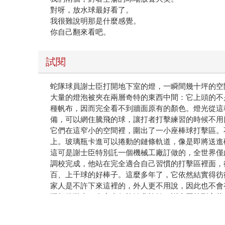
對呀，放水球最好看了。
我很難說明那是什麼感覺。
你自己翻來看吧。
試閱
蛇隊球員謝士臣打開地下室的燈，一瞬間幾十坪的空
大量的燈泡被夾在兩層奇特的東西中間：它上頭的不
種帆布，因而完全看不到牆面原有的顏色。燈光從這
備，可以網住騰飛的球，讓打者打擊練習的時候不用
它們在這窄小的空間裡，圍出了一小座棒球打擊區。
上。玻璃瓶卡進可以捲動的鏈條軌道，像是即將送進
這可是謝士臣特別託一個機械工廠訂做的，全世界僅
調校完成，他站在完全適合自己習慣的打擊區裡面，
百、上千球的好棒子。這麼多年了，它依然結實得彷
家人是不許下來這裡的，外人更不用說，因此也不會
瓶朝他拋來，在空中似旋轉非旋轉。謝士臣等到它落
擊中瓶身，猛然爆裂，一陣綠芒四散翻飛。第二支瓶
之而來的癢。第三支、第四支、第五支……不知道打