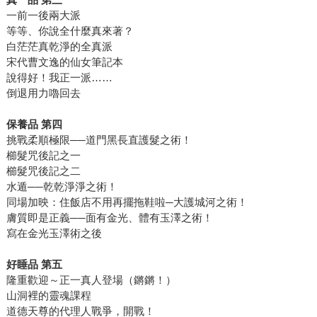
一前一後兩大派
等等、你說全什麼真來著？
白茫茫真乾淨的全真派
宋代曹文逸的仙女筆記本
說得好！我正一派……
倒退用力嚕回去
保養品 第四
挑戰柔順極限──道門黑長直護髮之術！
櫛髮咒後記之一
櫛髮咒後記之二
水遁──乾乾淨淨之術！
同場加映：住飯店不用再擺拖鞋啦─大護城河之術！
膚質即是正義──面有金光、體有玉澤之術！
寫在金光玉澤術之後
好睡品 第五
隆重歡迎～正一真人登場（鏘鏘！）
山洞裡的靈魂課程
道德天尊的代理人戰爭，開戰！