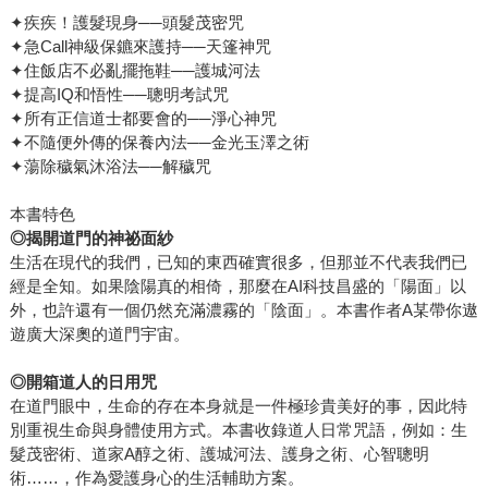
✦疾疾！護髮現身──頭髮茂密咒
✦急Call神級保鑣來護持──天篷神咒
✦住飯店不必亂擺拖鞋──護城河法
✦提高IQ和悟性──聰明考試咒
✦所有正信道士都要會的──淨心神咒
✦不隨便外傳的保養內法──金光玉澤之術
✦蕩除穢氣沐浴法──解穢咒
本書特色
◎揭開道門的神祕面紗
生活在現代的我們，已知的東西確實很多，但那並不代表我們已
經是全知。如果陰陽真的相倚，那麼在AI科技昌盛的「陽面」以
外，也許還有一個仍然充滿濃霧的「陰面」。本書作者A某帶你遨
遊廣大深奧的道門宇宙。
◎開箱道人的日用咒
在道門眼中，生命的存在本身就是一件極珍貴美好的事，因此特
別重視生命與身體使用方式。本書收錄道人日常咒語，例如：生
髮茂密術、道家A醇之術、護城河法、護身之術、心智聰明
術……，作為愛護身心的生活輔助方案。