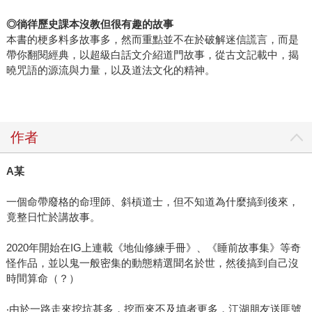
◎徜徉歷史課本沒教但很有趣的故事
本書的梗多料多故事多，然而重點並不在於破解迷信謊言，而是
帶你翻閱經典，以超級白話文介紹道門故事，從古文記載中，揭
曉咒語的源流與力量，以及道法文化的精神。
作者
A
某
一個命帶廢格的命理師、斜槓道士，但不知道為什麼搞到後來，
竟整日忙於講故事。
2020年開始在IG上連載《地仙修練手冊》、《睡前故事集》等奇
怪作品，並以鬼一般密集的動態精選聞名於世，然後搞到自己沒
時間算命（？）
‧由於一路走來挖坑甚多，挖而來不及填者更多，江湖朋友送匪號