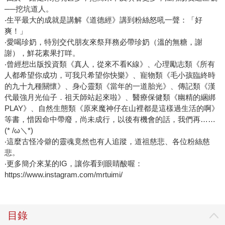
──挖坑道人。
‧生平最大的成就是講解《道德經》講到粉絲怒吼一聲：「好
爽！」
‧愛喝珍奶，特別交代朋友來祭拜務必帶珍奶（溫的無糖，謝
謝），鮮花素果打咩。
‧曾經想出版投資類《真人，從來不看K線》、心理勵志類《所有
人都希望你成功，可我只希望你快樂》、寵物類《毛小孩臨終時
的九十九種關懷》、身心靈類《當年的一道胎光》、傳記類《漢
代最強月光仙子．祖天師站起來啦》、醫療保健類《幽精的綑綁
PLAY》、自然生態類《原來魔神仔在山裡都是這樣過生活的啊》
等書，惜因命中帶廢，尚未成行，以後有機會的話，我們再……
(* /ω＼*)
‧這麼古怪冷僻的靈魂竟然也有人追蹤，道祖慈悲、各位粉絲慈
悲。
‧更多簡介來某的IG，讓你看到眼睛酸喔：
https://www.instagram.com/mrtuimi/
目錄