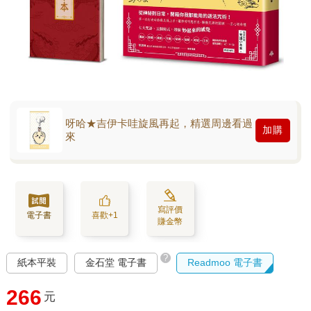
呀哈★吉伊卡哇旋風再起，精選周邊看過
加購
來
寫評價
電子書
喜歡+1
賺金幣
?
紙本平裝
金石堂 電子書
Readmoo 電子書
266
元