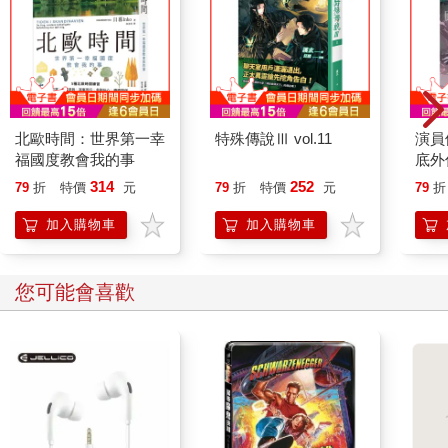
前面既然說是「微祝」，大家就知道是準備召喚身神了呀，在道
門宇宙中認為「身中諸內境，三萬六千神」，亦即所有身上的部
位都有內建的神祇，而這些身神又可以與天神相對應，因此在當
年的上清派就有大量修煉身神的法門喔，由於體系太龐大，這邊
先稍微知道一下就好。回到召喚身神，這裡要召喚的是哪位身神
呢？
北歐時間：世界第一幸
特殊傳說Ⅲ vol.11
演員
福國度教會我的事
底外
「腦神」與「髮神」。腦神精根字泥丸，在此以泥丸稱之；髮神
名玄文華，在此則以玄華稱之。
314
252
79
折
特價
元
79
折
特價
元
79
折
（按：泥丸神在上清體系中有相當特殊的地位，是許多高階修法
加入購物車
加入購物車
的必備前置。而玄是黑色的意思；華則是花的古字，有綻放、吐
露的味道，因此「玄華」其實也是烏溜溜地綻放之意。）
您可能會喜歡
召喚他們要做什麼？接下來的就是祝辭部分：「保精長存」，即
是請兩位頭部的大神幫忙一下，保存體內運送到頭部的精華不要
跑掉，盡量做到延長保鮮期嘛，而有了這些血氣精華，頭髮才得
以生長旺盛。
‧左為隱月，右為日根‧
不同的版本中，有左右互換的情形，但這裡的重點不是左右問
題，而是隱月跟日根。對於非上清法的修者而言，這兩個單字會