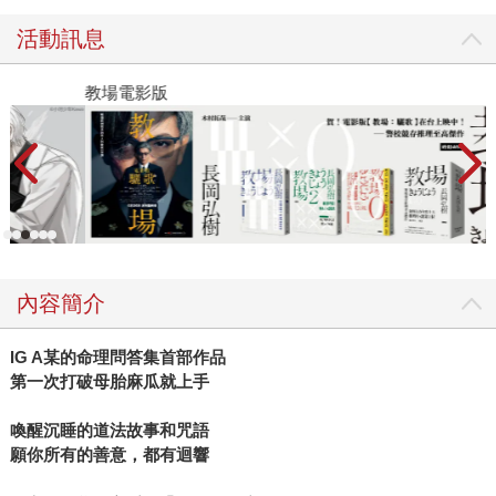
活動訊息
教場電影版
金
內容簡介
IG A
某的命理問答集首部作品
第一次打破母胎麻瓜就上手
喚醒沉睡的道法故事和咒語
願你所有的善意，都有迴響