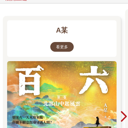
可令侍者櫛取多也。於是血液不滯，髮根常堅。〈
在這裡，陶真人是怎麼說的呢？
A某
‧理髮向王‧
這邊的理髮不是現在我們說去理髮廳剪頭髮的那個理髮喔，而是
指整理頭髮。古人流行仙氣滿滿、長髮飄飄的造型，整理頭髮是
看更多
一定要用梳子梳的，因此這裡的理髮，其實就是在說梳頭髮。
梳頭髮時要怎麼樣呢？要「向王」。這個王，通旺字，也就是向
旺。
在古代，我們說萬事萬物皆有五行，方位當然也是。而在當下的
時間，氣場最強盛的方位，我們就稱作旺地。旺地要怎麼找呢？
春三月旺在東；
夏三月旺在南；
秋三月旺在西；
冬三月旺在北。
（按：以上月份皆為農曆。）