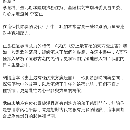
推薦序
李遊坤／臺北府城隍廟法務住持、基隆指玄宮廟務委員會主委、
丹心宗壇道師 李玄正
在這個快節奏的現代生活中，我們常常需要一些特別的力量來應
對挑戰和壓力。
正是在這樣高張力的時代，A某的《史上最有梗的東方魔法書》猶
如一股溫潤的清泉，緩緩流入了我們的眼簾。在這本書中，A某不
僅深入解析了道教古老的咒語，更將它們活潑地融入到了我們的
日常生活之中。
閱讀這本《史上最有梗的東方魔法書》，你將超越時間與空間，
探索傳說中的故事，以及流傳了千年的祕密咒語，它們不僅是一
種祈禱，更是通往內心平靜與力量的橋梁。
我由衷地為這位心靈純淨且富有創造力的弟子感到開心，無論你
是想追求內心平靜，還是想對古代道教有更多的認識，這本書都
會成為你最好的夥伴和指南。