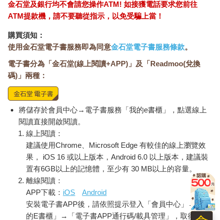
金石堂及銀行均不會請您操作ATM! 如接獲電話要求您前往
但是、如果、或許，在各種因緣際會下，各位能夠遇到並把前置
ATM提款機，請不要聽從指示，以免受騙上當！
修煉先弄得純熟了，那麼也自然會有人跑出來跟你說下一步該怎
麼走的。道門之中比起徒弟找師父，更流行師父找徒弟喔，反正
購買須知：
就是一種貴圈真傲嬌的狀態這樣。
使用金石堂電子書服務即為同意
金石堂電子書服務條款
。
閒話休提，繼續咒語。
電子書分為「金石堂(線上閱讀+APP)」及「Readmoo(兌換
碼)」兩種：
‧六合清鍊，百神受恩‧
這裡的「六合」，在道書註釋中是鬢下，也就是鬢角區域。意思
是除了頭殼裡面的腦神、頭殼外面的髮神以外，連這些邊邊角角
將儲存於會員中心→電子書服務「我的e書櫃」，點選線上
的地方都要照顧到喔。隨著咒語的誦念，人的心念會自然掃過念
閱讀直接開啟閱讀。
到的地方，因此在此又加上了鬢角阿美人尖啊來補強一下咒語的
線上閱讀：
完整性。
建議使用Chrome、Microsoft Edge 有較佳的線上瀏覽效
「百神受恩」則是把其他頭部沒有被點到名的身神都歸屬進來，
果， iOS 16 或以上版本，Android 6.0 以上版本，建議裝
主打的就是一個雖然不重要，但也沒漏掉哦。
置有6GB以上的記憶體，至少有 30 MB以上的容量。
離線閱讀：
‧畢，咽液三過‧
APP下載：
iOS
Android
一邊梳頭髮、一邊念咒語。念完之後我們吞嚥口水三次。
安裝電子書APP後，請依照提示登入「會員中心」→「我
的E書櫃」→「電子書APP通行碼/載具管理」，取得通行