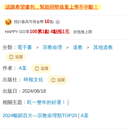
認購希望書包，幫助弱勢孩童上學不中斷！
10
預計最高可得金幣
點
?
100累1點 4點抵1元
HAPPY GO享
折抵無上限
分類：
電子書
＞
宗教命理
＞
道教
＞
其他道教
追蹤
作者：
A某
追蹤
出版社：
時報文化
追蹤
出版日：
2024/06/18
相關主題：
旺一整年的好運！
2024暢銷百大—宗教命理類TOP20
A某