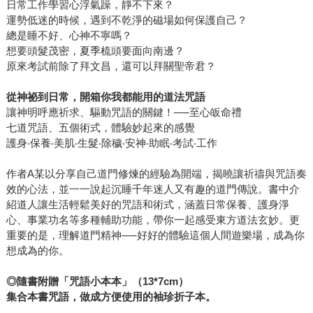
日常工作學習心浮氣躁，靜不下來？
運勢低迷的時候，遇到不乾淨的磁場如何保護自己？
總是睡不好、心神不寧嗎？
想要頭髮茂密，夏季梳頭要面向南邊？
原來考試前除了拜文昌，還可以拜關聖帝君？
從神祕到日常，開箱你我都能用的道法咒語
讓神明呼應祈求、驅動咒語的關鍵！──至心皈命禮
七道咒語、五個術式，體驗妙起來的感覺
護身‧保養‧美肌‧生髮‧除穢‧安神‧助眠‧考試‧工作
作者A某以分享自己道門修煉的經驗為開端，揭曉讓祈禱與咒語奏
效的心法，並一一說起沉睡千年迷人又有趣的道門傳說。書中介
紹道人讓生活輕鬆美好的咒語和術式，涵蓋日常保養、護身淨
心、事業功名等多種輔助功能，帶你一起感受東方道法玄妙。更
重要的是，理解道門精神──好好的體驗這個人間遊樂場，成為你
想成為的你。
◎隨書附贈「咒語小本本」（13*7cm）
集合本書咒語，做成方便使用的袖珍折子本。