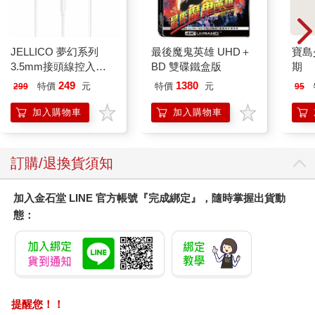
很晦澀難解，甚至有解釋成雙眼的（啊人家咒語在頭毛士官眼睛
什麼事啦XD），但在接觸過上清經法的修者眼中，這句話代表的
是咒語本身的修煉脈絡。
JELLICO 夢幻系列
最後魔鬼英雄 UHD＋
寶島少
3.5mm接頭線控入耳
BD 雙碟鐵盒版
期
在上清經中，有所謂的上真之道七種、太上之道三種、中真之道
式耳機 JEE-X12-WT
249
1380
特價
元
特價
元
299
95
六種與下真之道八種，分別象徵了不同的修煉位階，意即你技能
點點滿之後所可以達到的最高成就。譬如在傳說之中，我們祖天
加入購物車
加入購物車
師AKA漢代月野兔所主修的《結璘奔月章》，就是七種上真之道
之一，因此當他修成正果之後，那粒正果當然就特別大顆喔；而
咒語中所提到的隱月及日根，則是同屬上真之道中的《紫文經》
訂購/退換貨須知
裡頭的段落名稱，因此從這裡就可以知道這個咒語的修煉體系，
與《紫文經》有關連，甚至可以作為修煉《紫文經》的先備修
加入金石堂 LINE 官方帳號『完成綁定』，隨時掌握出貨動
煉。
態：
這裡補充一下，所有的上真之道照說都有好幾個先備修煉需要滿
足，用現代化說叫做前置技能點，這個前面沒點好就直接跳去後
面的話，那是練不出什麼花來的，因為最基本的專注能力或者存
想能力都還跟紙糊的一樣，所以在這邊大家先當做故事看看就
好，別貿然去搜尋了然後瞎練喔。
提醒您！！