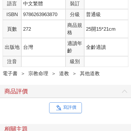
型社死現場。
語言
中文繁體
裝訂
ISBN
9786263963870
分級
普通級
退一百萬步講，就算不是純為了行法時的威儀，平常出門約會
啊、吃美食喝下午茶自拍啊，甚至是嚴肅一點譬如貴人召見啊之
商品規
類的場合時，一頭烏黑亮麗的頭髮再怎麼樣也是大勝稀稀疏疏
頁數
272
25開15*21cm
格
嘛，所以古代的道士們對於頭髮的保養也是相當重視的。
適讀年
出版地
台灣
全齡適讀
為了整體顏值的提升（欸不是），是為了維護道門威儀，很早很
齡
早以前的記載當中就有了這個保養頭髮的咒語。而這個咒語雖然
看似簡單，其實卻是自成一個小系統。認真要追溯的話，甚至可
注音
級別
以追溯到古上清經的修練體系。
電子書
＞
宗教命理
＞
道教
＞
其他道教
因此不論是從美顏的世俗實用角度，還是做為修練高級法門的先
備角度，我都認為這個頭髮咒是非常值得放在首位來學習的喔。
商品評價
那麼事不宜遲，這次要打開的講義是《登真隱訣》：
寫評價
‧理髮向王，既櫛之初而微祝曰：‧
「泥丸玄華，保精長存，左為隱月，右為日根，六合清鍊，百神
受恩。畢，咽液三過。」
相關主題
〉能常行之，髮不落而日生，當數易櫛，櫛之取多而不使痛，亦