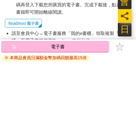
會
如果是平常有靜坐習慣，或者有練習過正念的各位，在放鬆的專
碼再登入下載您所購買的電子書。完成下載後，點選任一
注狀態（是的，放鬆跟專注並不互斥）下，舌根應該會很容易泌
書籍即可開始離線閱讀。
員
出唾液，這在道門宇宙中可是寶貝喔。而在頭髮咒的環節中，我
們輕輕把這段時間分泌的唾液分成三部分嚥下。
日
請至會員中心→電子書服務「我的e書櫃」領取複製『兌換
‧能常行之，髮不落而日生，當數易櫛‧
碼』至電子書服務商Readmoo進行兌換。
可以常常行持這個法門的話，古書原文中怎麼說的？能夠減少掉
電子書
髮量，並且越長越多喔。那麼在梳頭的時候可以多準備幾把梳子
退換貨須知：
作為替換，為什麼要替換呢？我曾在某本註釋中看過，理由是為
※ 本商品會員日滿額金幣加碼回饋最高15倍
因版權保護，您在金石堂所購買的電子書僅能以金石堂專屬
了不要讓梳子梳到發熱。雖然不知道是古人手勁比較猛，還是以
的閱讀軟體開啟閱讀，無法以其他閱讀器或直接下載檔案。
前人髮質不好摩擦力比較大，還是什麼緣故，竟然會去擔心把梳
依據「消費者保護法」第19條及行政院消費者保護處公告之
子梳到發熱的問題（驚），但我想現代人應該不太會有這個困
「通訊交易解除權合理例外情事適用準則」，非以有形媒介
擾……吧？
提供之數位內容或一經提供即為完成之線上服務，經消費者
‧櫛之取多而不使痛，亦可令侍者櫛取多也‧
事先同意始提供。（如：電子書、電子雜誌、下載版軟體、
櫛，就是梳的意思。多梳幾次是沒關係的喔，主要別梳到會痛就
虛擬商品…等），
不受「網購服務需提供七日鑑賞期」的限
好，那可能會傷到頭皮嘛。
制
。為維護您的權益，建議您先使用「試閱」功能後再付款
購買。
「亦可令侍者櫛取多也」就是說可以讓婢女啊或者僕僮啊之類的
人，來幫你多梳幾次，因為自己梳、頭髮又長的話可能手會容易
痠嘛，所以讓人家來梳，自己就念念咒語就行啦；那麼以現代人