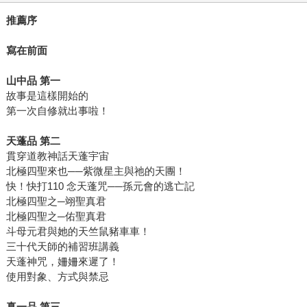
推薦序
寫在前面
山中品 第一
故事是這樣開始的
第一次自修就出事啦！
天蓬品 第二
貫穿道教神話天蓬宇宙
北極四聖來也──紫微星主與祂的天團！
快！快打110 念天蓬咒──孫元會的逃亡記
北極四聖之─翊聖真君
北極四聖之─佑聖真君
斗母元君與她的天竺鼠豬車車！
三十代天師的補習班講義
天蓬神咒，姍姍來遲了！
使用對象、方式與禁忌
真一品 第三