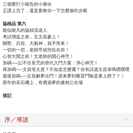
三個愛打小報告的小傢伙
正課上完了，還是要教你一下怎麼偷吃步喔
協槓品 第六
能仙能凡的協槓流道人
考試增益之術，五文昌參上！
關聖、呂祖、大魁神，負手而來！
一切的一切，老師早就預告在前！
心智大開之術！文老師的開心神咒！
加碼──記不住長咒的替代入門方案：淨心神咒！
再加碼──文昌塔太貴？不知道怎麼擺？你有試過文昌筆嗎嘿嘿嘿
最後加碼──文昌解夢法門！原來夢到聚眾鬥毆是要上榜了？！
那年的采石磯上，有應過夢的虞相公在場
後記
序／導讀