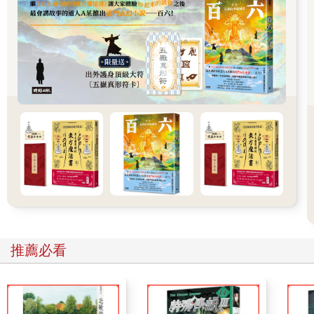
所以這句話的意思其實是在說，梳頭髮時你要用這個咒語，那麼
首先呢先面向旺地，譬如現在是農曆二月，屬於春三月嘛，那麼
就朝向東方來梳頭髮；而如果是農曆七月，是屬於秋三月呀，我
們就朝向西方梳頭髮。
其中比較要注意的是冬月旺在北，可是古道門以正北為尊貴之
方，所以通常會稍微側身一下避開正北方喔。但對現代人來說，
我相信不可能這麼準確停在指南針360度的地方啦，所以稍微知道
一下就好ww。
‧既櫛之初而微祝曰：‧
要開始梳頭髮的時候，就可以輕聲念咒了。
這裡我想補充一下，一般在道門典籍中看到微祝的時候，大多數
狀況下是代表念給身神聽的；而如果是要念來恐嚇外邪時，就會
推薦必看
採用高聲祝；如果是念給自己聽的，或者純用來鍛鍊專注的時
候，則一般用密祝或心祝。
‧泥丸玄華，保精長存‧