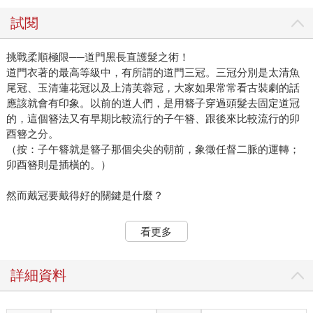
試閱
挑戰柔順極限──道門黑長直護髮之術！
道門衣著的最高等級中，有所謂的道門三冠。三冠分別是太清魚
尾冠、玉清蓮花冠以及上清芙蓉冠，大家如果常常看古裝劇的話
應該就會有印象。以前的道人們，是用簪子穿過頭髮去固定道冠
的，這個簪法又有早期比較流行的子午簪、跟後來比較流行的卯
酉簪之分。
（按：子午簪就是簪子那個尖尖的朝前，象徵任督二脈的運轉；
卯酉簪則是插橫的。）
然而戴冠要戴得好的關鍵是什麼？
首先要有茂盛的頭髮阿！
看更多
如果頭髮不夠茂密的話，別說髮簪插不上去，這些行法時象徵神
職地位的道冠也沒辦法牢牢固定喔，就像在齋醮科儀時，高功法
詳細資料
師要踏禹步嘛，這時候頭上的道冠冷不防給你歪45度角或者垂一
邊，阿娘喂你扶與不扶都一樣尷尬，大型科儀現場一秒就變成大