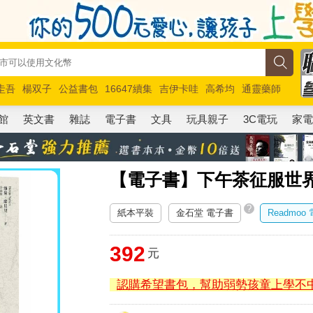
圭吾
楊双子
公益書包
16647續集
吉伊卡哇
高希均
通靈藥師
路邊攤新作
馬斯克
玩具總動員5
超慢跑
館
英文書
雜誌
電子書
文具
玩具親子
3C電玩
家
【電子書】下午茶征服世
?
紙本平裝
金石堂 電子書
Readmoo
392
元
認購希望書包，幫助弱勢孩童上學不