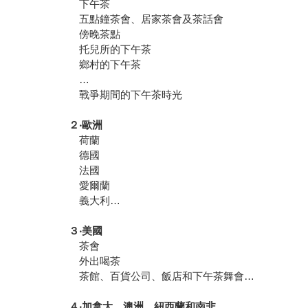
下午茶
五點鐘茶會、居家茶會及茶話會
傍晚茶點
托兒所的下午茶
鄉村的下午茶
…
戰爭期間的下午茶時光
２‧歐洲
荷蘭
德國
法國
愛爾蘭
義大利…
３‧美國
茶會
外出喝茶
茶館、百貨公司、飯店和下午茶舞會…
４‧加拿大、澳洲、紐西蘭和南非