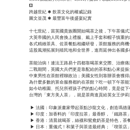
⛾
跨越世紀 ✱ 飲茶文化的權威記錄
圖文並茂 ✱ 最豐富午後盛宴紀實
十七世紀，當英國貴族圈開始喝茶之後，下午茶儀式
大英帝國的人民會換上禮服、戴上手套和帽子慎重的
各式精緻茶具、佐茶餐點相繼研發，茶館服務的商機
這股風潮拓展到殖民地和全世界，進而延伸出各國多
茶能治病！連法王路易十四都靠喝茶來交際、治療痛
二戰期間，英國大兵們更是靠配給的茶和點心來提振
中東男性在茶館裡聊政治；美國女性則靠辦茶會獲得
為什麼多數的算命服務都約在茶館？吃一頓下午茶能
如今幼稚園、托兒所裡孩子們的點心時間，竟是從下
台灣的「東方美人茶」，就是茶商進貢給英女王伊莉
▶ 法國：印象派畫家帶起茶點沙龍文化，創造瑪德
▶ 印度：加香料的「印度拉茶」最香醇，「鐵路茶
▶ 香港：清晨就喝茶，絲襪和鴛鴦奶茶是特色，茶
▶ 日本：重儀式！和菓子與茶道最經典；「喫茶店