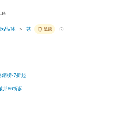
上限
/飲品/冰
＞
茶
追蹤
?
暢銷榜-7折起
城邦66折起