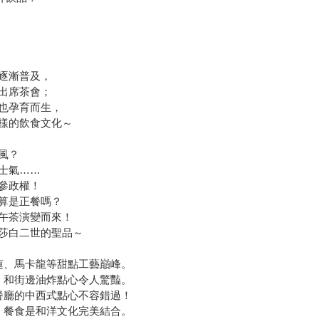
逐漸普及，
出席茶會；
也孕育而生，
樣的飲食文化～
風？
士氣……
參政權！
算是正餐嗎？
午茶演變而來！
莎白二世的聖品～
蓮、馬卡龍等甜點工藝巔峰。
」和街邊油炸點心令人驚豔。
餐廳的中西式點心不容錯過！
」餐食是和洋文化完美結合。