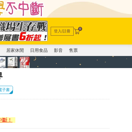
0
登入/註冊
電
居家休閒
日用食品
影音
售票
界
 電子書
中斷！