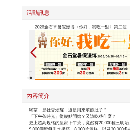
活動訊息
春光ｘ奇幻基地｜全書系展
內容簡介
喝茶，是社交炫耀，還是用來填飽肚子？
「下午茶時光」從幾點開始？又該吃些什麼？
史上超高規格的皇家下午茶，竟然有20,000種三明治
9,000個鬆餅與水果塔、8,000片蛋糕，以及30,000