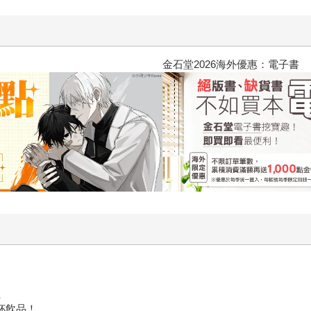
2026金石堂暑假漫博〈你好，我吃
、
多杯飲品！