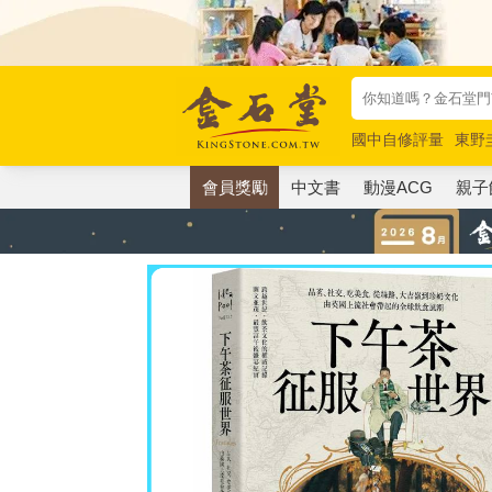
國中自修評量
東野
唯紅花綻放
奧德賽
會員獎勵
中文書
動漫ACG
親子