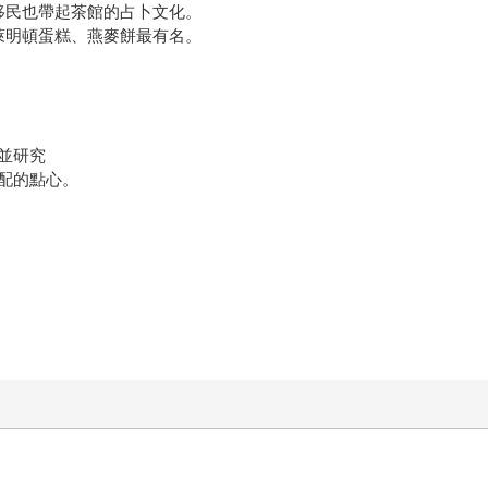
移民也帶起茶館的占卜文化。
萊明頓蛋糕、燕麥餅最有名。
並研究
配的點心。
！
！