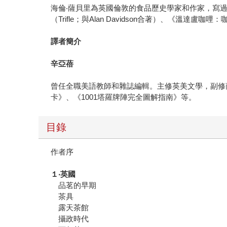
海倫‧薩貝里為英國倫敦的食品歷史學家和作家，寫過一些關於食
（Trifle；與Alan Davidson合著）、《溫達盧咖哩：咖哩烹飪
譯者簡介
辛亞蓓
曾任全職美語教師和雜誌編輯。主修英美文學，副修商管，
卡》、《1001塔羅牌陣完全圖解指南》等。
目錄
作者序
１‧英國
品茗的早期
茶具
露天茶館
攝政時代