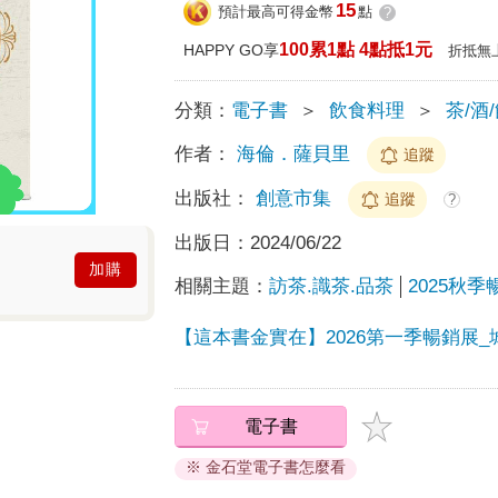
15
預計最高可得金幣
點
?
100累1點 4點抵1元
HAPPY GO享
折抵無
分類：
電子書
＞
飲食料理
＞
茶/酒
作者：
海倫．薩貝里
追蹤
出版社：
創意市集
追蹤
?
出版日：
2024/06/22
加購
相關主題：
訪茶.識茶.品茶
2025秋季
【這本書金實在】2026第一季暢銷展_
電子書
※ 金石堂電子書怎麼看