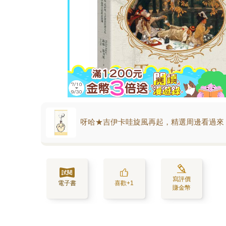
呀哈★吉伊卡哇旋風再起，精選周邊看過來
寫評價
電子書
喜歡+1
賺金幣