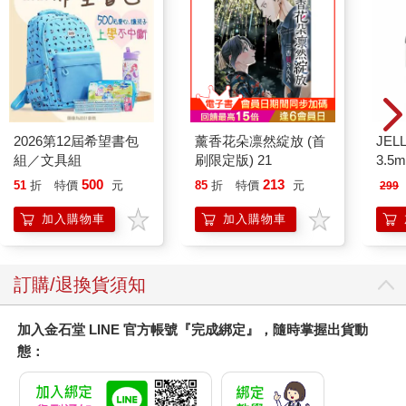
2026第12屆希望書包
薰香花朵凛然綻放 (首
JEL
組／文具組
刷限定版) 21
3.
式耳機
500
213
51
折
特價
元
85
折
特價
元
299
加入購物車
加入購物車
訂購/退換貨須知
加入金石堂 LINE 官方帳號『完成綁定』，隨時掌握出貨動
態：