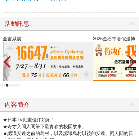
活動訊息
2026金石堂暑假漫博〈你好，我吃一點〉第二波
金
內容簡介
★日本TV動畫佳評如潮！
★奇才入間人間筆下最青春的校園故事。
★認識安達之前的島村，以及認識島村以後的安達。兩人間的日