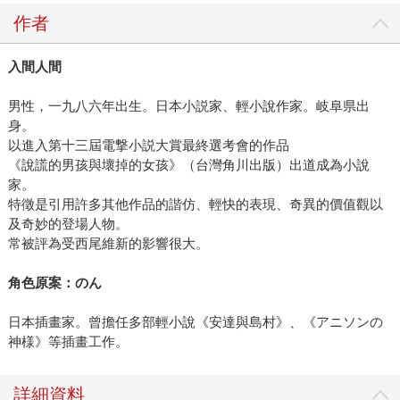
作者
入間人間
男性，一九八六年出生。日本小説家、輕小說作家。岐阜県出
身。
以進入第十三屆電撃小説大賞最終選考會的作品
《說謊的男孩與壞掉的女孩》（台灣角川出版）出道成為小說
家。
特徵是引用許多其他作品的諧仿、輕快的表現、奇異的價值觀以
及奇妙的登場人物。
常被評為受西尾維新的影響很大。
角色原案：のん
日本插畫家。曾擔任多部輕小說《安達與島村》、《アニソンの
神様》等插畫工作。
詳細資料