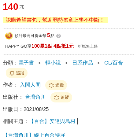
140
元
認購希望書包，幫助弱勢孩童上學不中斷！
5
預計最高可得金幣
點
?
100累1點 4點抵1元
HAPPY GO享
折抵無上限
分類：
電子書
＞
輕小說
＞
日系作品
＞
GL/百合
追蹤
作者：
入間人間
追蹤
出版社：
台灣角川
追蹤
出版日：
2021/08/25
相關主題：
【百合】安達與島村
【台灣角川】線上百合特展