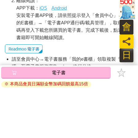
離線閱讀：
APP下載：
iOS
Android
安裝電子書APP後，請依照提示登入「會員中心」→「我
的E書櫃」→「電子書APP通行碼/載具管理」，取得通行
會
碼再登入下載您所購買的電子書。完成下載後，點選任一
書籍即可開始離線閱讀。
員
日
請至會員中心→電子書服務「我的e書櫃」領取複製『兌換
碼』至電子書服務商Readmoo進行兌換。
電子書
退換貨須知：
※ 本商品會員日滿額金幣加碼回饋最高15倍
因版權保護，您在金石堂所購買的電子書僅能以金石堂專屬
的閱讀軟體開啟閱讀，無法以其他閱讀器或直接下載檔案。
依據「消費者保護法」第19條及行政院消費者保護處公告之
「通訊交易解除權合理例外情事適用準則」，非以有形媒介
提供之數位內容或一經提供即為完成之線上服務，經消費者
事先同意始提供。（如：電子書、電子雜誌、下載版軟體、
虛擬商品…等），
不受「網購服務需提供七日鑑賞期」的限
制
。為維護您的權益，建議您先使用「試閱」功能後再付款