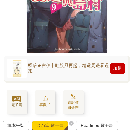
呀哈★吉伊卡哇旋風再起，精選周邊看過
加購
來
寫評價
電子書
喜歡+1
賺金幣
?
紙本平裝
金石堂 電子書
Readmoo 電子書