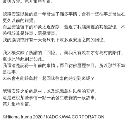
常與改變。第九集特別篇。
認識安達以後的這一年發生了滿多事情，會有一些往事是發生在
更久以前的錯覺。
而且安達留下的印象太過深刻，蓋過了我腦海裡的其他記憶，不
曉得該算是好事，還是壞事。
我的腦袋或許有一天會只剩下眾多跟安達之間的回憶。
我大概欠缺了所謂的「回憶」。而我只有現在才有島村的陪伴。
至少此時此刻是如此。
我還清楚記得一年前的事情，而且彷彿歷歷在目。所以那並不算
是往事。
未來會有能跟島村一起回味往事的時刻到來嗎？
認識安達之前的島村，以及認識島村以後的安達。
這是述說某些事情一點一滴發生改變的一段故事。
第九集特別篇。
©Hitoma Iruma 2020 / KADOKAWA CORPORATION