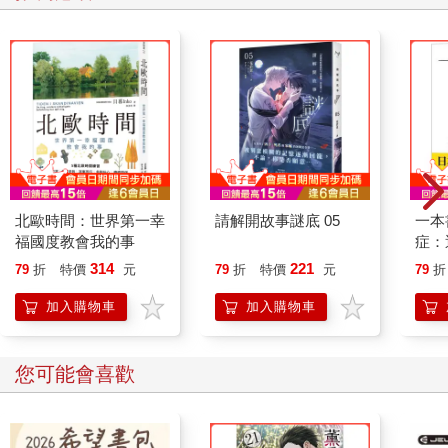
北歐時間：世界第一幸
請解開故事謎底 05
一本
福國度教會我的事
症：
開大
314
221
79
折
特價
元
79
折
特價
元
79
折
人也
的3
加入購物車
加入購物車
您可能會喜歡