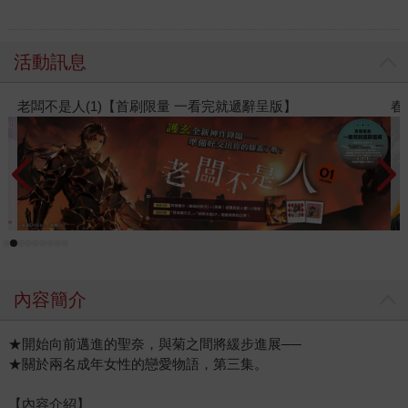
活動訊息
量 一看完就遞辭呈版】
春光ｘ奇幻基地｜全書系展
內容簡介
★開始向前邁進的聖奈，與菊之間將緩步進展──
★關於兩名成年女性的戀愛物語，第三集。
【內容介紹】