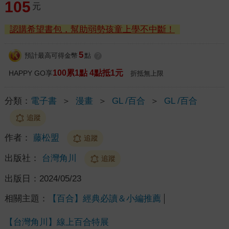
105
元
認購希望書包，幫助弱勢孩童上學不中斷！
5
預計最高可得金幣
點
?
100累1點 4點抵1元
HAPPY GO享
折抵無上限
分類：
電子書
＞
漫畫
＞
GL /百合
＞
GL /百合
追蹤
作者：
藤松盟
追蹤
出版社：
台灣角川
追蹤
出版日：
2024/05/23
相關主題：
【百合】經典必讀＆小編推薦
【台灣角川】線上百合特展