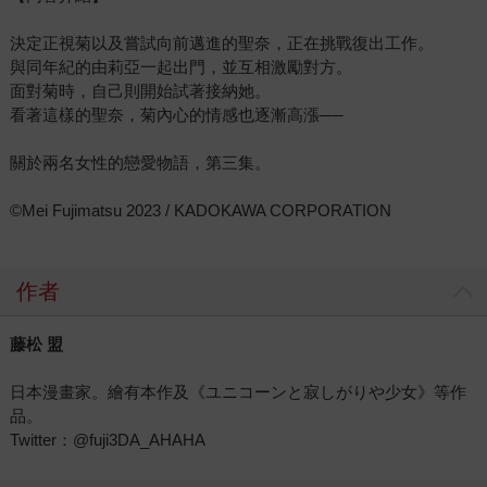
決定正視菊以及嘗試向前邁進的聖奈，正在挑戰復出工作。
與同年紀的由莉亞一起出門，並互相激勵對方。
面對菊時，自己則開始試著接納她。
看著這樣的聖奈，菊內心的情感也逐漸高漲──
關於兩名女性的戀愛物語，第三集。
©Mei Fujimatsu 2023 / KADOKAWA CORPORATION
作者
藤松 盟
日本漫畫家。繪有本作及《ユニコーンと寂しがりや少女》等作
品。
Twitter：@fuji3DA_AHAHA