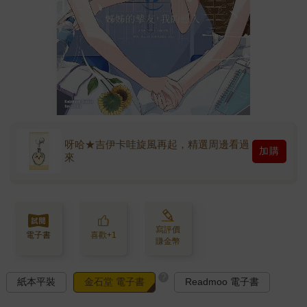
呀哈★吉伊卡哇旋風再起，精選周邊看過
加購
來
寫評價
電子書
喜歡+1
賺金幣
?
紙本平裝
金石堂 電子書
Readmoo 電子書