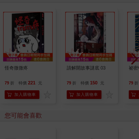
怪奇微微疼
請解開故事謎底 03
祕密
221
150
79
折
特價
元
79
折
特價
元
79
折
加入購物車
加入購物車
您可能會喜歡