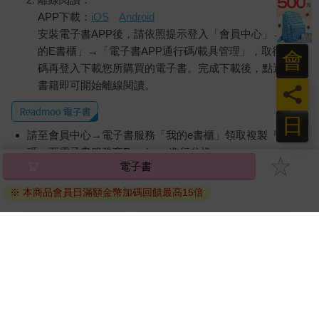
APP下載：
iOS
Android
安裝電子書APP後，請依照提示登入「會員中心」→「我
的E書櫃」→「電子書APP通行碼/載具管理」，取得通行
會
碼再登入下載您所購買的電子書。完成下載後，點選任一
書籍即可開始離線閱讀。
員
日
請至會員中心→電子書服務「我的e書櫃」領取複製『兌換
碼』至電子書服務商Readmoo進行兌換。
電子書
退換貨須知：
※ 本商品會員日滿額金幣加碼回饋最高15倍
因版權保護，您在金石堂所購買的電子書僅能以金石堂專屬
的閱讀軟體開啟閱讀，無法以其他閱讀器或直接下載檔案。
依據「消費者保護法」第19條及行政院消費者保護處公告之
「通訊交易解除權合理例外情事適用準則」，非以有形媒介
提供之數位內容或一經提供即為完成之線上服務，經消費者
事先同意始提供。（如：電子書、電子雜誌、下載版軟體、
虛擬商品…等），
不受「網購服務需提供七日鑑賞期」的限
制
。為維護您的權益，建議您先使用「試閱」功能後再付款