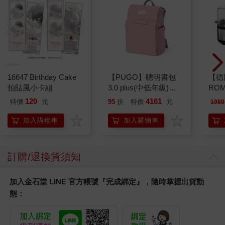
16647 Birthday Cake
【PUGO】聰明書包
【德
拍貼風小卡組
3.0 plus(中低年級)藕
RO
粉 全新進化玩美上市
曼百
120
4161
特價
元
95
折
特價
元
1980
器/
ER60
加入購物車
加入購物車
訂購/退換貨須知
加入金石堂 LINE 官方帳號『完成綁定』，隨時掌握出貨動
態：