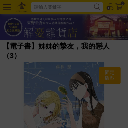
0
【電子書】姊姊的摯友，我的戀人
（3）
固定
版型