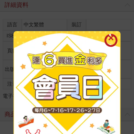
詳細資料
語言
中文繁體
裝訂
ISBN
9786263789814
分級
普通級
商品規
頁數
162
18.0*12.7*1.0
格
適讀年
出版地
台灣
全齡適讀
齡
注音
級別
電子書
＞
漫畫
＞
GL /百合
＞
GL /百合
商品評價
寫評價