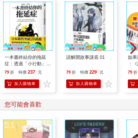
一本書終結你的拖延
請解開故事謎底 01
如果
症：透過「小行動」打
：《
開大腦的行動開關，懶
喵》
237
229
79
折
特價
元
79
折
特價
元
79
折
人也能變身「行動派」
【首
的37個科學方法
加入購物車
加入購物車
您可能會喜歡