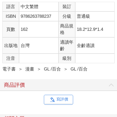
語言
中文繁體
裝訂
ISBN
9786263788237
分級
普通級
商品規
頁數
162
18.2*12.9*1.4
格
適讀年
出版地
台灣
全齡適讀
齡
注音
級別
電子書
＞
漫畫
＞
GL /百合
＞
GL /百合
商品評價
寫評價