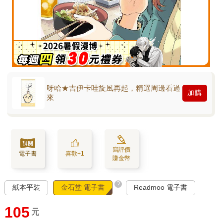
呀哈★吉伊卡哇旋風再起，精選周邊看過
加購
來
寫評價
電子書
喜歡+1
賺金幣
?
紙本平裝
金石堂 電子書
Readmoo 電子書
105
元