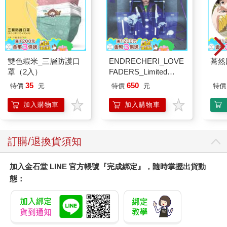
雙色蝦米_三層防護口
ENDRECHERI_LOVE
驀然
罩（2入）
FADERS_Limited
Edition B（CD＋
35
650
特價
元
特價
元
特價
DVD）
加入購物車
加入購物車
訂購/退換貨須知
加入金石堂 LINE 官方帳號『完成綁定』，隨時掌握出貨動
態：