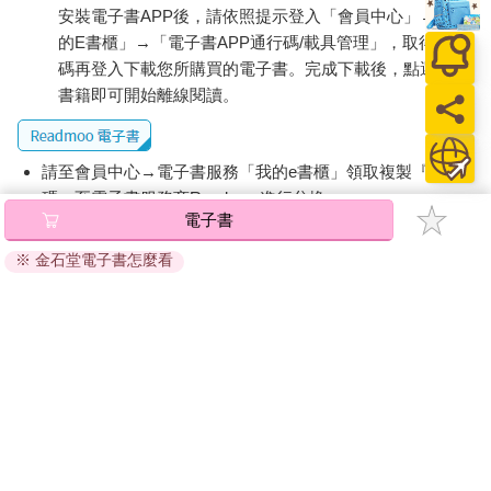
安裝電子書APP後，請依照提示登入「會員中心」→「我
的E書櫃」→「電子書APP通行碼/載具管理」，取得通行
碼再登入下載您所購買的電子書。完成下載後，點選任一
書籍即可開始離線閱讀。
請至會員中心→電子書服務「我的e書櫃」領取複製『兌換
碼』至電子書服務商Readmoo進行兌換。
電子書
退換貨須知：
※ 金石堂電子書怎麼看
因版權保護，您在金石堂所購買的電子書僅能以金石堂專屬
的閱讀軟體開啟閱讀，無法以其他閱讀器或直接下載檔案。
依據「消費者保護法」第19條及行政院消費者保護處公告之
「通訊交易解除權合理例外情事適用準則」，非以有形媒介
提供之數位內容或一經提供即為完成之線上服務，經消費者
事先同意始提供。（如：電子書、電子雜誌、下載版軟體、
虛擬商品…等），
不受「網購服務需提供七日鑑賞期」的限
制
。為維護您的權益，建議您先使用「試閱」功能後再付款
購買。