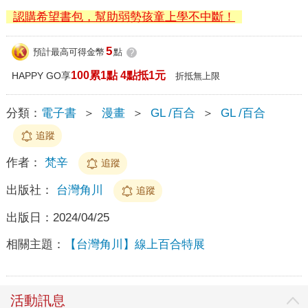
認購希望書包，幫助弱勢孩童上學不中斷！
5
預計最高可得金幣
點
?
100累1點 4點抵1元
HAPPY GO享
折抵無上限
分類：
電子書
＞
漫畫
＞
GL /百合
＞
GL /百合
追蹤
作者：
梵辛
追蹤
出版社：
台灣角川
追蹤
出版日：
2024/04/25
相關主題：
【台灣角川】線上百合特展
活動訊息