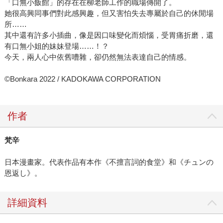
「口無小飯館」的存在在柳老師工作的職場傳開了。
她很高興同事們對此感興趣，但又害怕失去專屬於自己的休閒場
所……
其中還有許多小插曲，像是因口味變化而煩惱，受胃痛折磨，還
有口無小姐的妹妹登場……！？
今天，兩人心中依舊嘈雜，卻仍然無法表達自己的情感。
©Bonkara 2022 / KADOKAWA CORPORATION
作者
梵辛
日本漫畫家。代表作品有本作《不擅言詞的食堂》和《チュンの
恩返し》。
詳細資料