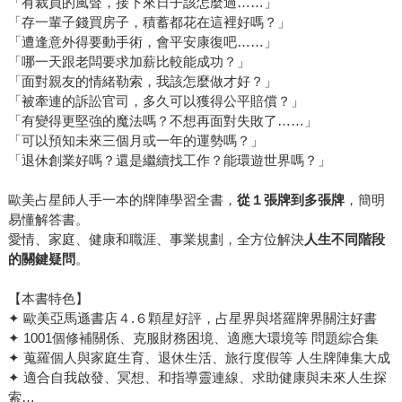
「有裁員的風聲，接下來日子該怎麼過……」
「存一輩子錢買房子，積蓄都花在這裡好嗎？」
「遭逢意外得要動手術，會平安康復吧……」
「哪一天跟老闆要求加薪比較能成功？」
「面對親友的情緒勒索，我該怎麼做才好？」
「被牽連的訴訟官司，多久可以獲得公平賠償？」
「有變得更堅強的魔法嗎？不想再面對失敗了……」
「可以預知未來三個月或一年的運勢嗎？」
「退休創業好嗎？還是繼續找工作？能環遊世界嗎？」
歐美占星師人手一本的牌陣學習全書，
從１張牌到多張牌
，簡明
易懂解答書。
愛情、家庭、健康和職涯、事業規劃，全方位解決
人生不同階段
的關鍵疑問
。
【本書特色】
✦ 歐美亞馬遜書店４.６顆星好評，占星界與塔羅牌界關注好書
✦ 1001個修補關係、克服財務困境、適應大環境等 問題綜合集
✦ 蒐羅個人與家庭生育、退休生活、旅行度假等 人生牌陣集大成
✦ 適合自我啟發、冥想、和指導靈連線、求助健康與未來人生探
索…