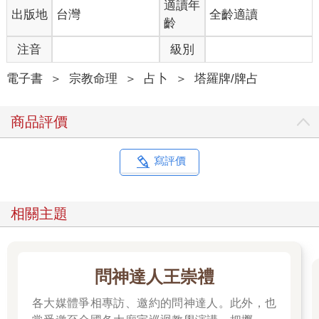
適讀年
出版地
台灣
全齡適讀
齡
注音
級別
電子書
＞
宗教命理
＞
占卜
＞
塔羅牌/牌占
商品評價
寫評價
相關主題
問神達人王崇禮
各大媒體爭相專訪、邀約的問神達人。此外，也