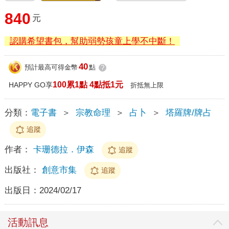
840
元
認購希望書包，幫助弱勢孩童上學不中斷！
40
預計最高可得金幣
點
?
100累1點 4點抵1元
HAPPY GO享
折抵無上限
分類：
電子書
＞
宗教命理
＞
占卜
＞
塔羅牌/牌占
追蹤
作者：
卡珊德拉．伊森
追蹤
出版社：
創意市集
追蹤
出版日：
2024/02/17
活動訊息