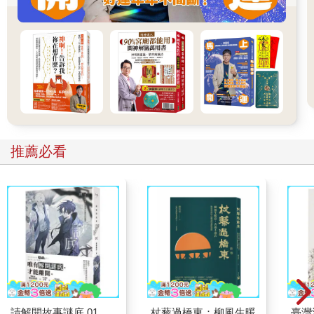
推薦必看
請解開故事謎底 01
杖藜過橋東：柳風生暖
臺灣