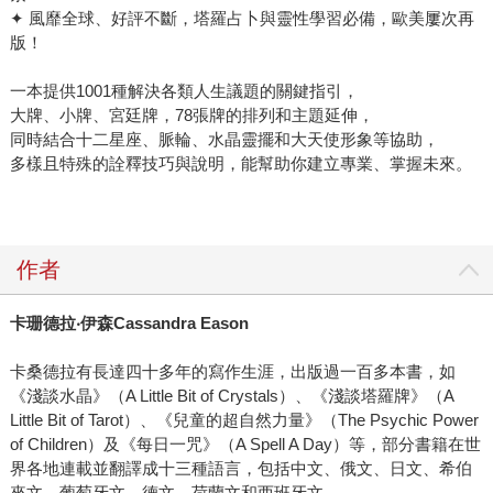
✦ 風靡全球、好評不斷，塔羅占卜與靈性學習必備，歐美屢次再
版！
一本提供1001種解決各類人生議題的關鍵指引，
大牌、小牌、宮廷牌，78張牌的排列和主題延伸，
同時結合十二星座、脈輪、水晶靈擺和大天使形象等協助，
多樣且特殊的詮釋技巧與說明，能幫助你建立專業、掌握未來。
作者
卡珊德拉‧伊森Cassandra Eason
卡桑德拉有長達四十多年的寫作生涯，出版過一百多本書，如
《淺談水晶》（A Little Bit of Crystals）、《淺談塔羅牌》（A
Little Bit of Tarot）、《兒童的超自然力量》（The Psychic Power
of Children）及《每日一咒》（A Spell A Day）等，部分書籍在世
界各地連載並翻譯成十三種語言，包括中文、俄文、日文、希伯
來文、葡萄牙文、德文、荷蘭文和西班牙文。