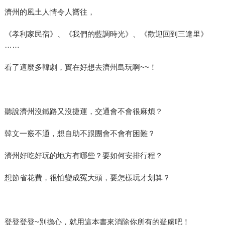
濟州的風土人情令人嚮往，
《孝利家民宿》、《我們的藍調時光》、《歡迎回到三達里》
……
看了這麼多韓劇，實在好想去濟州島玩啊~~！
聽說濟州沒鐵路又沒捷運，交通會不會很麻煩？
韓文一竅不通，想自助不跟團會不會有困難？
濟州好吃好玩的地方有哪些？要如何安排行程？
想節省花費，很怕變成冤大頭，要怎樣玩才划算？
登登登登~別擔心，就用這本書來消除你所有的疑慮吧！