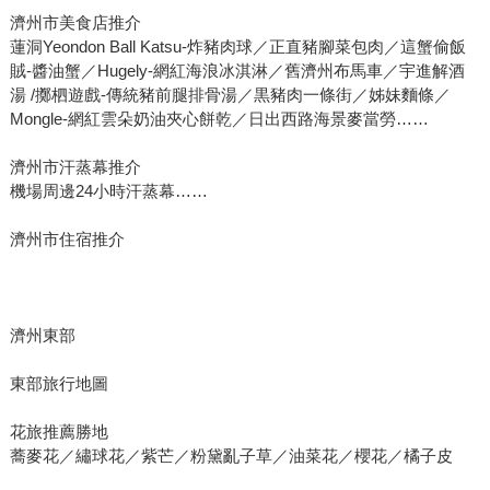
濟州市美食店推介
蓮洞Yeondon Ball Katsu-炸豬肉球／正直豬腳菜包肉／這蟹偷飯
賊-醬油蟹／Hugely-網紅海浪冰淇淋／舊濟州布馬車／宇進解酒
湯 /擲柶遊戲-傳統豬前腿排骨湯／黒豬肉一條街／姊妹麵條／
Mongle-網紅雲朵奶油夾心餅乾／日出西路海景麥當勞……
濟州市汗蒸幕推介
機場周邊24小時汗蒸幕……
濟州市住宿推介
濟州東部
東部旅行地圖
花旅推薦勝地
蕎麥花／繡球花／紫芒／粉黛亂子草／油菜花／櫻花／橘子皮