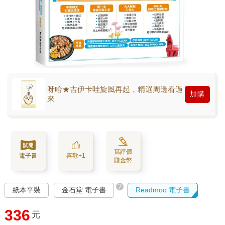
呀哈★吉伊卡哇旋風再起，精選周邊看過
加購
來
寫評價
電子書
喜歡+1
賺金幣
?
紙本平裝
金石堂 電子書
Readmoo 電子書
336
元