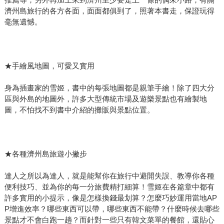
濟州島旅行的各方各面，面面都俱到了，照著本書走，保證玩得
毫無遺憾。
★手繪風地圖，可愛又實用
身為插畫家的雪姬，書中的每張地圖都是親筆手繪！除了四大分
區與外島的地圖外，許多大型傳統市場及遊樂景點也有繪製地
圖，不怕找不到書中介紹的攤販與景點位置。
★各種濟州島旅遊小撇步
達人之所以為達人，就是能幫你在旅行中避開失誤、教導你各種
便利技巧、並為你的每一分旅費精打細算！雪姬在各篇章中都有
許多實用的小提示，像是怎樣換錢最划算？怎麼巧妙運用當地AP
P增進效率？哪些東西可以帶，哪些東西不能帶？什麼時候去哪些
景點才不會白跑一趟？而針對一些只有韓文菜單的餐館，還貼心