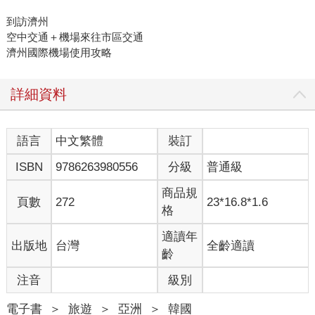
到訪濟州
空中交通＋機場來往市區交通
濟州國際機場使用攻略
詳細資料
語言
中文繁體
裝訂
ISBN
9786263980556
分級
普通級
商品規
頁數
272
23*16.8*1.6
格
適讀年
出版地
台灣
全齡適讀
齡
注音
級別
電子書
＞
旅遊
＞
亞洲
＞
韓國