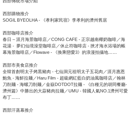
西部傳統市場介紹
西部購物推介
SOGIL BYEOLHA - 《孝利家民宿》李孝利的濟州舊居
西部咖啡店推介
春日 – 涯月海景咖啡店／CONG CAFE - 正宗越南椰奶咖啡／海
花湯 - 夢幻仙境澡堂咖啡店／休止符咖啡店 - 挾才海水浴場的帳
幕海景咖啡店／Flowave - 《換乘戀愛3》的浪漫拍攝地……
西部市美食店推介
全韓首創明太子烤黒豬肉 - 七仙洞元祖明太子五花肉／涯月惠恩
鮑魚 - 海鮮拉麺／Haru Film - 超級網紅藍白奶油風咖啡店／翰林
刀削麺 - 海螺刀削麺／金嶽DOTDOT拉麺 - 《白種元的胡同餐廳-
濟州篇》中勝出的大蒜豬肉拉麺／UMU - 韓國人氣NO.1濟州可愛
布丁……
西部汗蒸幕推介