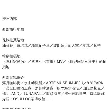
濟州西部
西部旅行地圖
花旅推薦勝地
油菜花／繡球花／粉黛亂子草／波斯菊／仙人掌／櫻花／紫芒
韓劇拍攝地
《孝利家民宿》／李孝利《首爾》MV／《歡迎回到三達里》的拍
攝地
西部景點推介
涯月咖啡街／水山峰鞦韆／ARTE MUSEUM JEJU／9.81PARK
／漢拏山燒酒工廠／濟州啤酒廠／挾才海水浴場／山陽葛紮瓦／
姆明LAND／ LUNA FALL／龍頭海岸／濟州神話世界＋園區設施
介紹／OSULLOC茶博物館……