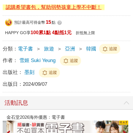
認購希望書包，幫助弱勢孩童上學不中斷！
15
預計最高可得金幣
點
?
100累1點 4點抵1元
HAPPY GO享
折抵無上限
分類：
電子書
＞
旅遊
＞
亞洲
＞
韓國
追蹤
作者：
雪姬 Suki Yeung
追蹤
出版社：
墨刻
追蹤
出版日：
2024/09/07
活動訊息
金石堂2026海外優惠：電子書