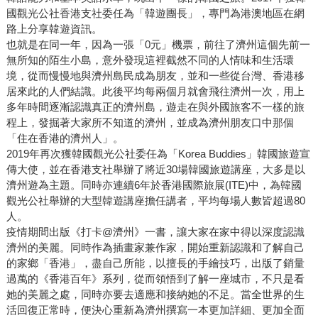
國觀光公社香港支社委任為「韓遊團長」，專門為港澳地區在網
路上分享韓遊資訊。
也就是在同一年，因為一張「0元」機票，前往了濟州這個先前一
無所知的陌生小島，意外發現這裡截然不同的人情味和生活環
境，從而慢慢地與濟州島民成為朋友，並和一些從台灣、香港移
居來此的人們結識。此後平均每兩個月就會飛往濟州一次，用上
多年時間逐漸認識真正的濟州島，遊走在與外國旅客不一樣的旅
程上，發掘著大家所不知道的濟州，並成為濟州朋友口中那個
「住在香港的濟州人」。
2019年再次獲韓國觀光公社委任為「Korea Buddies」韓國旅遊宣
傳大使，並在香港支社舉辦了將近30場韓國旅遊講座，大多是以
濟州遊為主題。同時亦連續6年於香港國際旅展(ITE)中，為韓國
觀光公社舉辦的大型韓遊講座擔任講者，平均每場人數皆超過80
人。
疫情期間出版《打卡@濟州》一書，讓大家在家中得以深度認識
濟州的美麗。同時作為插畫家兼作家，開始重新認識和了解自己
的家鄉「香港」，盡自己所能，以擅長的手繪技巧，出版了銷量
過萬的《香港百年》系列，從而領悟到了解一座城市，不只是看
她的美麗之處，同時亦要去適應和接納她的不足。當全世界的生
活回復正常時，便決心重新為濟州撰寫一本更加詳細、更加全面