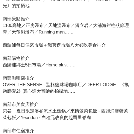
光》的拍攝地
南部景點推介
1100高地／正房瀑布／天地淵瀑布／獨立岩／大浦海岸柱狀節理
帶／天帝淵瀑布／Running man……
西歸浦每日偶來市場＋餓著逛市場八大必吃美食推介
南部購物推介
西歸浦鄉土5日市場／Home plus……
南部咖啡店推介
OVER THE SENSE - 型格籃球場咖啡店／DEER LODGE - 《換
乘戀愛2》真心話大冒險的拍攝地……
南部市美食店推介
束谷 – 夏日限定溪谷流水土雞鍋／來情紫菜包飯 - 西歸浦麻藥紫
菜包飯／Yeondon - 白種元改良的起司里脊肉
南部市住宿推介