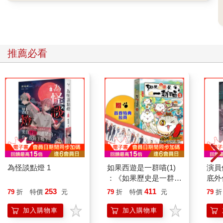
推薦必看
為怪談點燈 1
如果西遊是一群喵(1)
演員
：《如果歷史是一群
底外
喵》作者最新力作，附
253
411
79
折
特價
元
79
折
特價
元
79
折
【首卷特典】拉頁
加入購物車
加入購物車