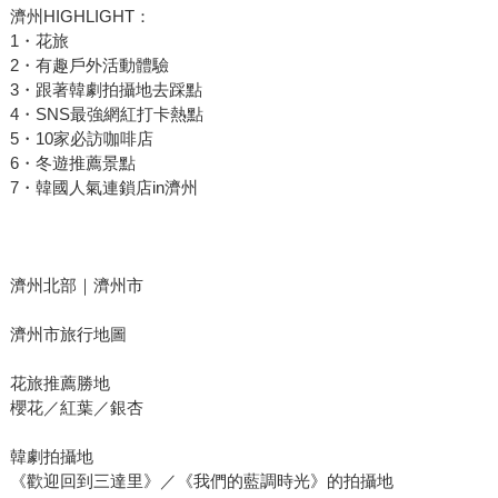
濟州HIGHLIGHT：
1・花旅
2・有趣戶外活動體驗
3・跟著韓劇拍攝地去踩點
4・SNS最強網紅打卡熱點
5・10家必訪咖啡店
6・冬遊推薦景點
7・韓國人氣連鎖店in濟州
濟州北部｜濟州市
濟州市旅行地圖
花旅推薦勝地
櫻花／紅葉／銀杏
韓劇拍攝地
《歡迎回到三達里》／《我們的藍調時光》的拍攝地