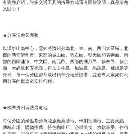
有完整介紹，許多交通工具的搭乘方式還有圖解說明，真是清楚
又貼心！
★分區清楚又完整
以漢拏山為中心，雪姬將濟州分為北、東、南、西四大區域，北
部的新舊濟州市、東部的城山邑、舊左邑、朝天邑和表善面、南
部的西歸浦市、中文區、南元邑、西部的涯月邑、翰林邑、翰京
面、大靜邑和安德面，再加上牛島、加波島、馬羅島、飛揚島等
外島，每一個分區都萃取出精華介紹給讀者，並教導大家如何利
用分區的概念來安排行程。
★標準濟州玩法最道地
每個分區的景點都分為花旅推薦勝地、韓劇拍攝地、主要景點、
傳統市場、購物推薦、特色咖啡店、必嚐美食、放鬆享受、住宿
推薦等，另外再加上來到濟州至少要走上一條的偶來小路，有關