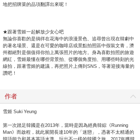
地把招牌菜的品項翻譯出來呢！
★跟著雪姬一起解放少女心吧
無論你喜歡的是徜徉在花海中的浪漫景色、追尋曾出現在韓劇中
的著名場景、還是在可愛的咖啡店或景點拍照區中假裝文青，濟
州都絕對是個值得你拍上萬張照片的地方。身為喜歡拍照的旅遊
網紅，雪姬最懂在哪些背景拍、從哪個角度拍、用哪些時刻的光
線拍，跟著雪姬的建議，再把照片上傳到SNS，等著迎接海量的
讚吧！
作者
雪姬 Suki Yeung
第一次踏足韓國是在2013年，當時是因為經典韓綜《Running
Man》而啟程，就此展開長達10年的「迷戀」，憑著不太精通的
韓語能力和基本英語水準，玩出不一樣的韓國之旅。2017年獲韓