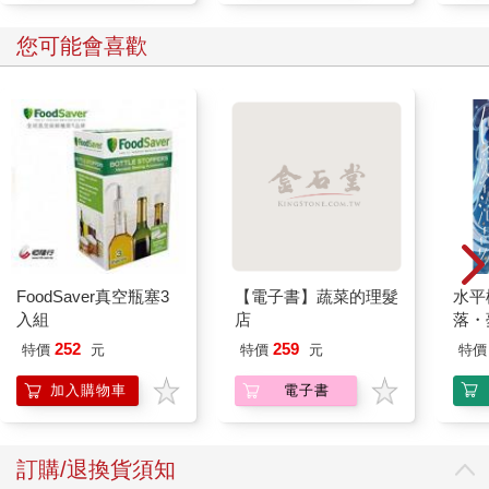
您可能會喜歡
FoodSaver真空瓶塞3
【電子書】蔬菜的理髮
水平
入組
店
落・
252
259
特價
元
特價
元
特價
加入購物車
電子書
訂購/退換貨須知