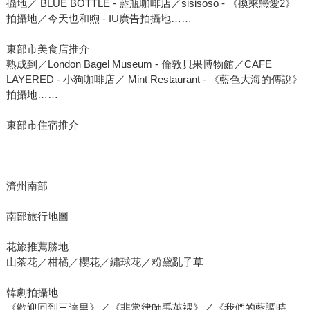
攝地／ BLUE BOTTLE - 藍瓶咖啡店／sisisoso - 《換乘戀愛2》
拍攝地／今天也和煦 - IU廣告拍攝地……
東部市美食店推介
熟成到／London Bagel Museum - 倫敦貝果博物館／CAFE
LAYERED - 小狗咖啡店／ Mint Restaurant - 《藍色大海的傳說》
拍攝地……
東部市住宿推介
濟州南部
南部旅行地圖
花旅推薦勝地
山茶花／柑橘／櫻花／繡球花／粉黛亂子草
韓劇拍攝地
《歡迎回到三達里》／《非常律師禹英禑》／《我們的藍調時