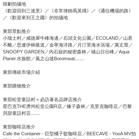
韓劇拍攝地
《歡迎回到三達里》／《非常律師禹英禑》／《通往機場的路》
／《歡迎來到王之國》的拍攝地
東部景點推介
小瑞士村／咸徳犀牛峰海邊／石頭文化公園／ECOLAND／山君
不離／思連伊林蔭道／金寧海洋路／月汀里海水浴場／萬丈窟／
SNOOPY GARDEN／內石嶽的秘密森林／城山日出峰／Aqua
Planet 水族館／風之山坡Boromwat……
東部傳統市場介紹
東部購物推介
東部松堂童話村＋必訪著名品牌店推介
星巴克THE濟州松堂公園R店／橡子森林／克里克咖啡店／巴黎
貝甜童話村店……
東部咖啡店推介
Cafe the Container - 巨型橘子籃咖啡店／BEECAVE - YooA MV拍