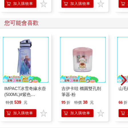
的3
加入購物車
加入購物車
您可能會喜歡
IMPACT冰雪奇緣水壺
吉伊卡哇 橢圓雙孔削
山毛
(500ML)#紫色
筆器-粉
IMDSB01PL
539
38
特價
元
95
折
特價
元
66
折
加入購物車
加入購物車