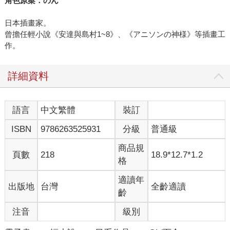
角色原案：のん
日本插畫家。
曾擔任輕小說《安達與島村1~8》、《アニソンの神様》等插畫工
作。
詳細資料
語言
中文繁體
裝訂
ISBN
9786263525931
分級
普通級
商品規
頁數
218
18.9*12.7*1.2
格
適讀年
出版地
台灣
全齡適讀
齡
注音
級別