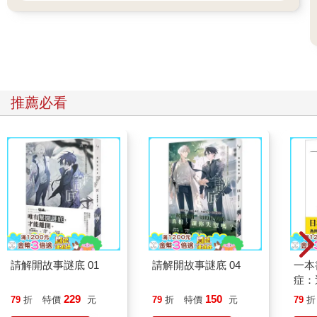
推薦必看
請解開故事謎底 01
請解開故事謎底 04
一本
症：
開大
229
150
79
折
特價
元
79
折
特價
元
79
折
人也