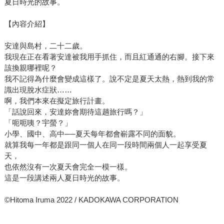
夏日時光的故事。
【內容介紹】
安達與島村，二十二歲。
我現在正在看著安達被我用手抓住，而且紅通通的右腳。接下來
該換親哪裡呢？
我不記得為什麼會變成這樣了。說不定是夏天太熱，熱到我的常
識出現脫水症狀……
啊，我們本來在擬定旅行計畫。
「話說回來，安達妳會期待這趟旅行嗎？」
「呃呃咦？宇螢？」
小學、國中、高中──夏天每年都會嶄露不同的面貌。
就算我每一年都是跟同一個人在同一段時間兩個人一起享受夏
天，
也依然沒有一次夏天會完全一模一樣。
這是一段講述兩人夏日時光的故事。
©Hitoma Iruma 2022 / KADOKAWA CORPORATION