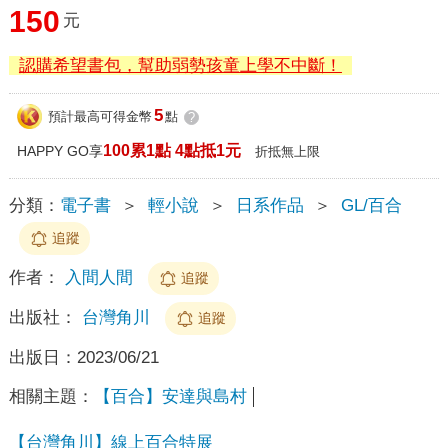
150
元
認購希望書包，幫助弱勢孩童上學不中斷！
5
預計最高可得金幣
點
?
100累1點 4點抵1元
HAPPY GO享
折抵無上限
分類：
電子書
＞
輕小說
＞
日系作品
＞
GL/百合
追蹤
作者：
入間人間
追蹤
出版社：
台灣角川
追蹤
出版日：
2023/06/21
相關主題：
【百合】安達與島村
【台灣角川】線上百合特展