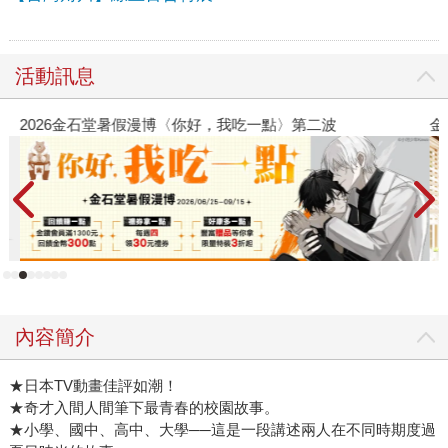
活動訊息
2026金石堂暑假漫博〈你好，我吃一點〉第二波
金
內容簡介
★日本TV動畫佳評如潮！
★奇才入間人間筆下最青春的校園故事。
★小學、國中、高中、大學──這是一段講述兩人在不同時期度過