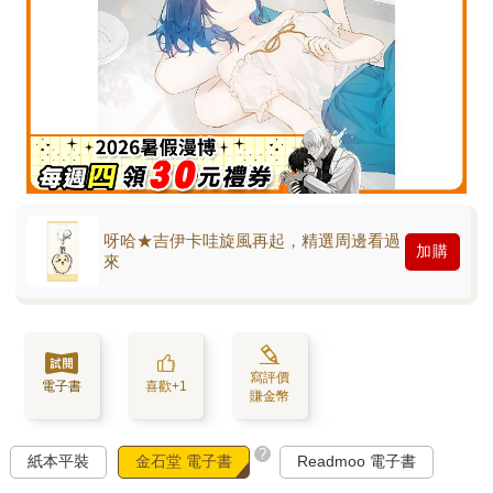
呀哈★吉伊卡哇旋風再起，精選周邊看過
加購
來
寫評價
電子書
喜歡+1
賺金幣
?
紙本平裝
金石堂 電子書
Readmoo 電子書