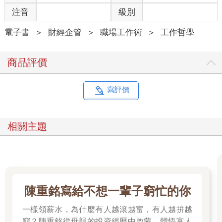
在你身上。
注音
級別
那麼，就容著者我自我介紹一下。我平常專為商務人士舉辦「預
電子書
＞
財經企管
＞
職場工作術
＞
工作哲學
防事務過失」的研習活動，還有寫書。
雖然我現在從事這樣的工作，但這也要歸功於我過去經歷過的許
商品評價
多失誤和失敗。
我大學畢業後的第一份工作，是在保險公司做了9年3個月的文書
寫評價
工作。我剛進公司時頻頻失誤，遭人取笑是「失誤部長」，甚至
還有了「失誤少不了鈴木」這種讓人很不爽的稱呼。
結果，我一直到25歲以後依然整天犯錯，某位主管甚至直接給我
相關主題
貼上「工作能力太差」的標籤，把我轉調去其他部門。
我原本還想繼續投入有價值的工作，卻沒能如願。聽到非正式的
人事異動消息時，我委屈到淚流不止，當時的情景我至今仍歷歷
在目。
從那一天開始，我便發憤圖強，想著「總有一天我要讓人刮目相
看」（笑）。
陳重銘寫給不想一輩子窮忙的你
沒有人會因為失誤而開心，但人人都可以把失誤當作成長的起
一樣領薪水，為什麼有人越滾越富，有人越拚越
點。
窮？陳重銘從母親的投資經歷中啟蒙，體悟富人