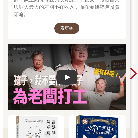
與窮人最大的差別不在收入，而在金錢觀與投資
本書為了幫助因犯錯而煩惱的你，會以工作的推進方式為主幹，
策略。
告訴你「程序安排」、「行程管理」、「溝通技巧」等各方面的
具體做法。
看更多
書中網羅了多種預防常見失誤的實踐性技巧，甚至涵蓋到生活習
慣和心態的建立。
本書也內含大量圖解，希望大家可以輕鬆享受閱讀。
另外，每個項目都附有「想實踐」、「已實踐」的檢查欄。希望
各位都能夠活用本書，重新評估、改善自己每天的工作狀態。
我會為你加油，期許你可以儘量減少失誤。
Play video