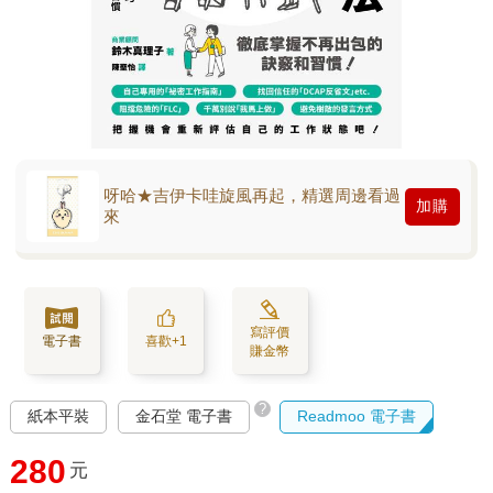
呀哈★吉伊卡哇旋風再起，精選周邊看過
加購
來
寫評價
電子書
喜歡+1
賺金幣
?
紙本平裝
金石堂 電子書
Readmoo 電子書
280
元