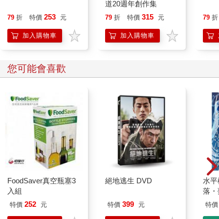
道20週年創作集
253
315
79
折
特價
元
79
折
特價
元
79
折
加入購物車
加入購物車
您可能會喜歡
FoodSaver真空瓶塞3
絕地逃生 DVD
水平
入組
落・
252
399
特價
元
特價
元
特價