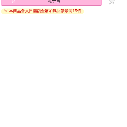
電子書
退換貨須知：
※ 本商品會員日滿額金幣加碼回饋最高15倍
因版權保護，您在金石堂所購買的電子書僅能以金石堂專屬
的閱讀軟體開啟閱讀，無法以其他閱讀器或直接下載檔案。
依據「消費者保護法」第19條及行政院消費者保護處公告之
「通訊交易解除權合理例外情事適用準則」，非以有形媒介
提供之數位內容或一經提供即為完成之線上服務，經消費者
事先同意始提供。（如：電子書、電子雜誌、下載版軟體、
虛擬商品…等），
不受「網購服務需提供七日鑑賞期」的限
制
。為維護您的權益，建議您先使用「試閱」功能後再付款
購買。