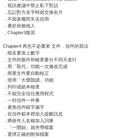
．視訊會議中禁止私下對話
．忘記對方名字時就交換名片
．不因多嘴而失去信用
．勇於依賴他人
．Chapter3復習
Chapter4 再也不必重來 文件．信件的寫法
．檔名要加上數字
．文件的製作和檢查要分不同天進行
．用「取代」功能一次修改完成
．商業文件要自動校正
．使用「大聲朗讀」功能
．列印成紙本檢查
．不能完全信任應用程式
．一封信件一件事
．避免信件錯字漏字
．在信件範本裡加入提醒訊息
．將收件人名稱加入詞庫
．「一開始」就夾帶檔案
．選擇正確的附加檔案