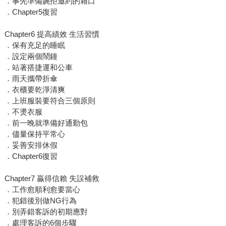
．事先準備婉拒邀約的藉口
．Chapter5復習
Chapter6 提高績效 生活習慣
．保有充足的睡眠
．設定兩個鬧鐘
．站著搭捷運和公車
．雨天攜帶折傘
．衣櫃要乾淨清爽
．上班服裝要符合三個原則
．不燙衣服
．前一晚就準備好通勤包
．儘量保持平常心
．妥善安排休假
．Chapter6復習
Chapter7 贏得信賴 失誤補救
．工作愈順利愈要當心
．犯錯後別做NG行為
．別弄錯客訴的初期應對
．處理客訴的6個步驟