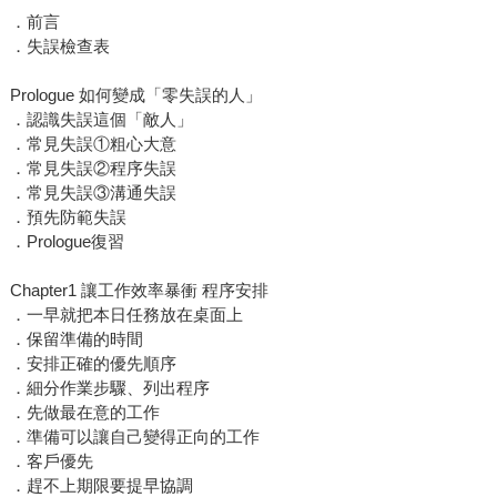
．前言
．失誤檢查表
Prologue 如何變成「零失誤的人」
．認識失誤這個「敵人」
．常見失誤①粗心大意
．常見失誤②程序失誤
．常見失誤③溝通失誤
．預先防範失誤
．Prologue復習
Chapter1 讓工作效率暴衝 程序安排
．一早就把本日任務放在桌面上
．保留準備的時間
．安排正確的優先順序
．細分作業步驟、列出程序
．先做最在意的工作
．準備可以讓自己變得正向的工作
．客戶優先
．趕不上期限要提早協調