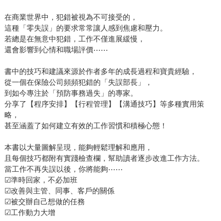
在商業世界中，犯錯被視為不可接受的，
這種「零失誤」的要求常常讓人感到焦慮和壓力。
若總是在無意中犯錯，工作不僅進展緩慢，
還會影響到心情和職場評價⋯⋯
書中的技巧和建議來源於作者多年的成長過程和寶貴經驗，
從一個在保險公司頻頻犯錯的「失誤部長」，
到如今專注於「預防事務過失」的專家。
分享了【程序安排】【行程管理】【溝通技巧】等多種實用策
略，
甚至涵蓋了如何建立有效的工作習慣和積極心態！
本書以大量圖解呈現，能夠輕鬆理解和應用，
且每個技巧都附有實踐檢查欄，幫助讀者逐步改進工作方法。
當工作不再失誤以後，你將能夠⋯⋯
☑︎準時回家，不必加班
☑︎改善與主管、同事、客戶的關係
☑︎被交辦自己想做的任務
☑︎工作動力大增