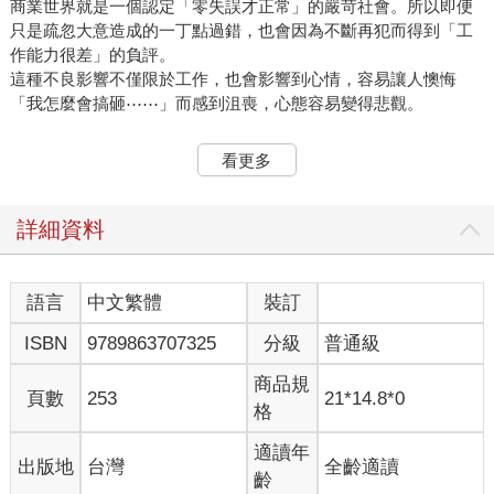
商業世界就是一個認定「零失誤才正常」的嚴苛社會。所以即便
只是疏忽大意造成的一丁點過錯，也會因為不斷再犯而得到「工
作能力很差」的負評。
這種不良影響不僅限於工作，也會影響到心情，容易讓人懊悔
「我怎麼會搞砸⋯⋯」而感到沮喪，心態容易變得悲觀。
這本書的主旨，就是「讓總在無意間犯錯的人，脫胎換骨變得再
看更多
也不失誤」。
在團隊中，只要有愈多人懂得重複檢查、再三檢查，就能預先防
範失誤。
詳細資料
雖然請人揪錯也是一個方法，但老是被人指出錯誤，會讓別人無
法放心把工作交辦給自己。
現在開始，你的目標就是「零失誤」。
語言
中文繁體
裝訂
ISBN
9789863707325
分級
普通級
只要不再失誤，就會有一大堆好處。
首先，會少做很多白工，可以準時回家不加班。
商品規
你會因為零失誤而受到信任，改善與主管、同事、客戶的關係，
頁數
253
21*14.8*0
格
獲得有價值的工作、被交辦自己想做的任務。
如此一來，工作變得更有趣，你就會產生自信，「我要繼續加
適讀年
出版地
台灣
全齡適讀
油」的動力也會提高。
齡
下班後與假日的私人時間也能過得很充實，數不盡的幸福會降臨