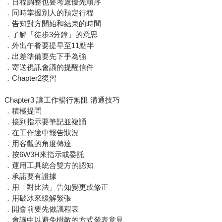
．日程調整也要考慮優先順序
．同時掌握別人的預定行程
．告知對方開始和結束的時間
．了解「徒步3分鐘」的意思
．外出午餐要提早至11點半
．出差準備要先下手為強
．寄送視訊會議的提醒信件
．Chapter2復習
Chapter3 讓工作暢行無阻 溝通技巧
．積極提問
．接到指示要筆記並複誦
．在工作途中報告狀況
．用客觀的角度傳達
．按6W3H來指示或委託
．運用工具統合雙方的認知
．承諾要有證據
．用「對比法」告知變更或修正
．用破冰來緩解緊張
．開會前要先做議程表
．會議中以避免樹敵的方式發表意見