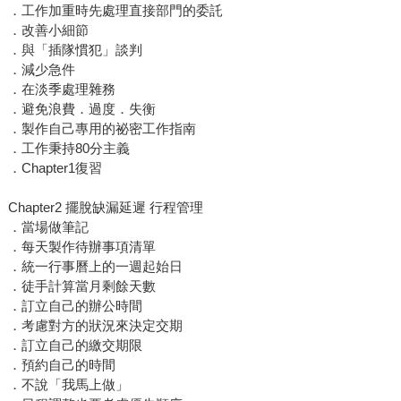
．工作加重時先處理直接部門的委託
．改善小細節
．與「插隊慣犯」談判
．減少急件
．在淡季處理雜務
．避免浪費．過度．失衡
．製作自己專用的祕密工作指南
．工作秉持80分主義
．Chapter1復習
Chapter2 擺脫缺漏延遲 行程管理
．當場做筆記
．每天製作待辦事項清單
．統一行事曆上的一週起始日
．徒手計算當月剩餘天數
．訂立自己的辦公時間
．考慮對方的狀況來決定交期
．訂立自己的繳交期限
．預約自己的時間
．不說「我馬上做」