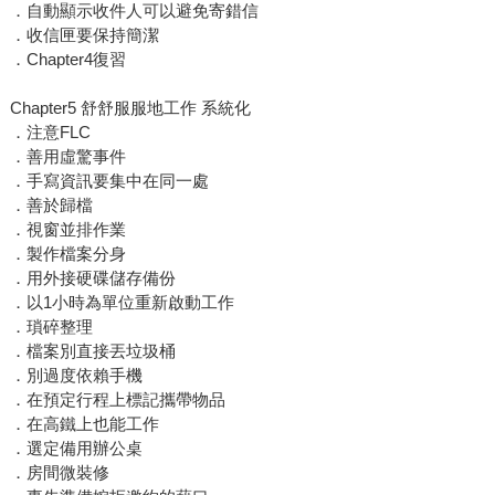
．自動顯示收件人可以避免寄錯信
．收信匣要保持簡潔
．Chapter4復習
Chapter5 舒舒服服地工作 系統化
．注意FLC
．善用虛驚事件
．手寫資訊要集中在同一處
．善於歸檔
．視窗並排作業
．製作檔案分身
．用外接硬碟儲存備份
．以1小時為單位重新啟動工作
．瑣碎整理
．檔案別直接丟垃圾桶
．別過度依賴手機
．在預定行程上標記攜帶物品
．在高鐵上也能工作
．選定備用辦公桌
．房間微裝修