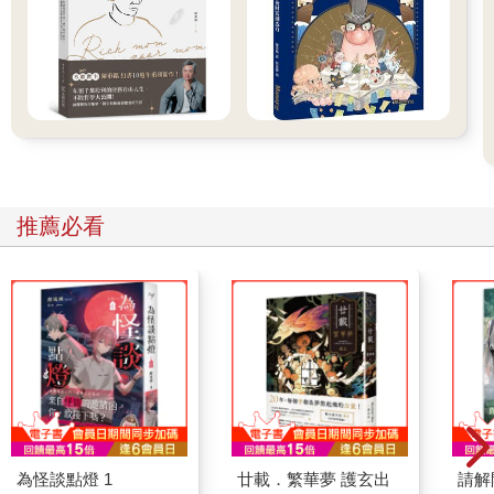
推薦必看
為怪談點燈 1
廿載．繁華夢 護玄出
請解