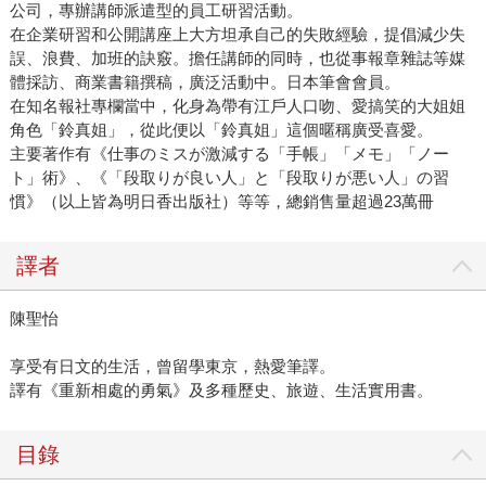
公司，專辦講師派遣型的員工研習活動。
在企業研習和公開講座上大方坦承自己的失敗經驗，提倡減少失
誤、浪費、加班的訣竅。擔任講師的同時，也從事報章雜誌等媒
體採訪、商業書籍撰稿，廣泛活動中。日本筆會會員。
在知名報社專欄當中，化身為帶有江戶人口吻、愛搞笑的大姐姐
角色「鈴真姐」，從此便以「鈴真姐」這個暱稱廣受喜愛。
主要著作有《仕事のミスが激減する「手帳」「メモ」「ノー
ト」術》、《「段取りが良い人」と「段取りが悪い人」の習
慣》（以上皆為明日香出版社）等等，總銷售量超過23萬冊
譯者
陳聖怡
享受有日文的生活，曾留學東京，熱愛筆譯。
譯有《重新相處的勇氣》及多種歷史、旅遊、生活實用書。
目錄