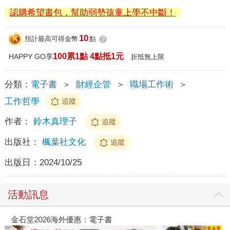
認購希望書包，幫助弱勢孩童上學不中斷！
10
預計最高可得金幣
點
?
100累1點 4點抵1元
HAPPY GO享
折抵無上限
分類：
電子書
＞
財經企管
＞
職場工作術
＞
工作哲學
追蹤
作者：
鈴木真理子
追蹤
出版社：
楓葉社文化
追蹤
出版日：
2024/10/25
活動訊息
金石堂2026海外優惠：電子書