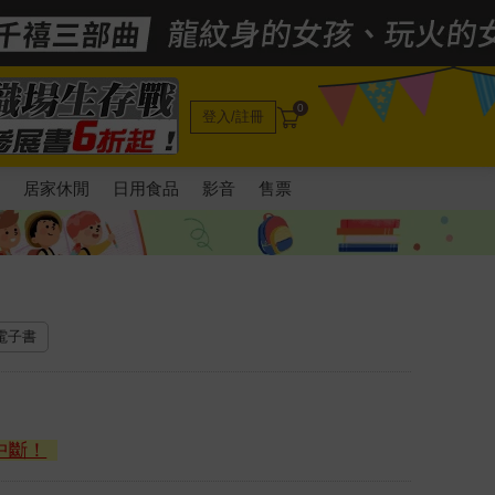
0
登入/註冊
電
居家休閒
日用食品
影音
售票
 電子書
中斷！