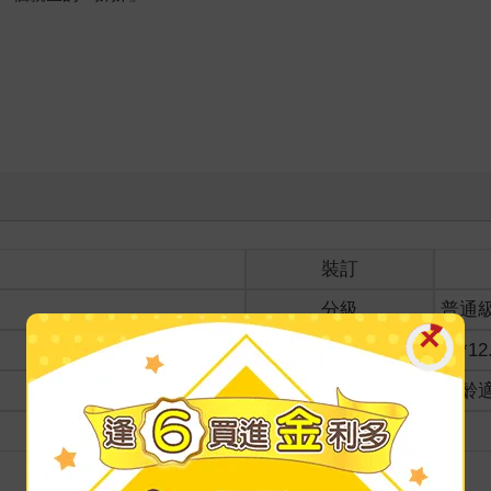
裝訂
分級
普通
商品規格
18*12
適讀年齡
全齡
級別