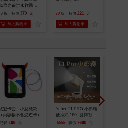
40歲之前洪永祥醫師
就告訴我這些事
379
221
79
折
特價
元
79
折
特價
元
79
折
加入購物車
加入購物車
加
悠遊卡套－小惡魔款
Yaber T1 PRO 小影霸
【Tim
（內容物不含悠遊卡）
便攜式 180° 旋轉智能
系列 
投影機
禮物
199
7680
特價
元
特價
元
49
折
8990