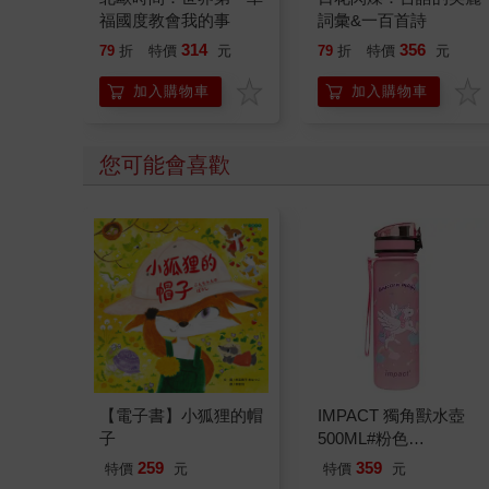
福國度教會我的事
詞彙&一百首詩
314
356
79
折
特價
元
79
折
特價
元
加入購物車
加入購物車
您可能會喜歡
【電子書】小狐狸的帽
IMPACT 獨角獸水壺
子
500ML#粉色
IM00B11PK
259
359
特價
元
特價
元