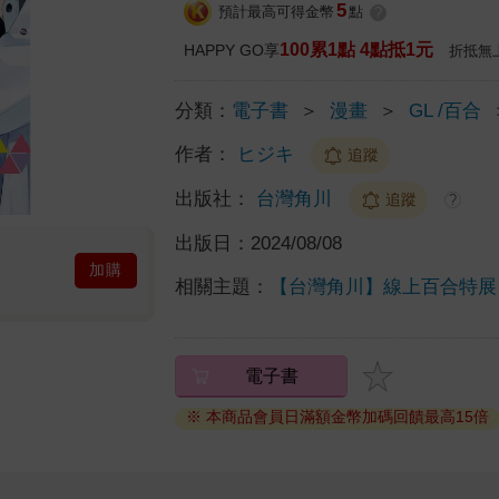
5
預計最高可得金幣
點
?
100累1點 4點抵1元
HAPPY GO享
折抵無
分類：
電子書
＞
漫畫
＞
GL /百合
作者：
ヒジキ
追蹤
出版社：
台灣角川
追蹤
?
出版日：
2024/08/08
加購
相關主題：
【台灣角川】線上百合特展
電子書
※ 本商品會員日滿額金幣加碼回饋最高15倍