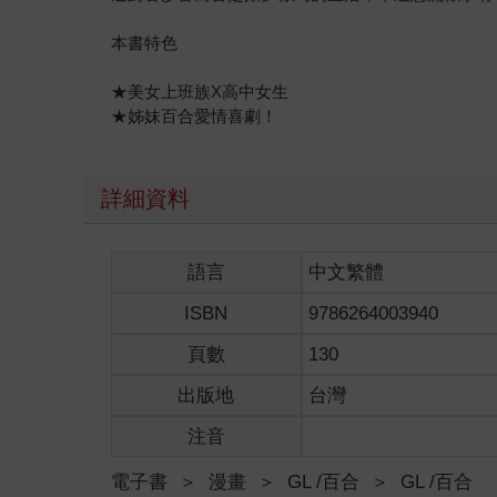
本書特色
★美女上班族X高中女生
★姊妹百合愛情喜劇！
詳細資料
語言
中文繁體
ISBN
9786264003940
頁數
130
出版地
台灣
注音
電子書
＞
漫畫
＞
GL /百合
＞
GL /百合