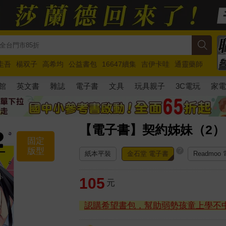
圭吾
楊双子
高希均
公益書包
16647續集
吉伊卡哇
通靈藥師
路邊攤新作
馬斯克
玩具總動員5
超慢跑
館
英文書
雜誌
電子書
文具
玩具親子
3C電玩
家
【電子書】契約姊妹（2）
固定
版型
?
紙本平裝
金石堂 電子書
Readmoo
105
元
認購希望書包，幫助弱勢孩童上學不