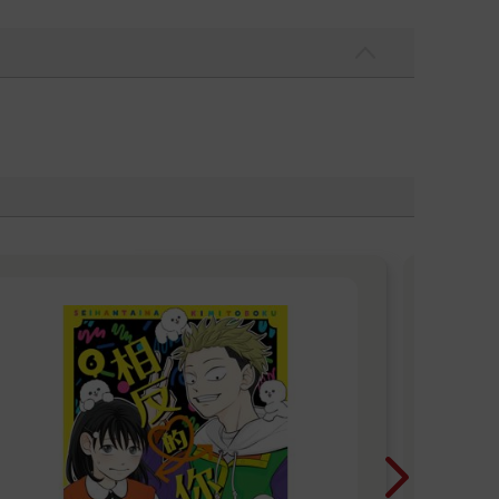
【
】
才
《惡
凡少
全