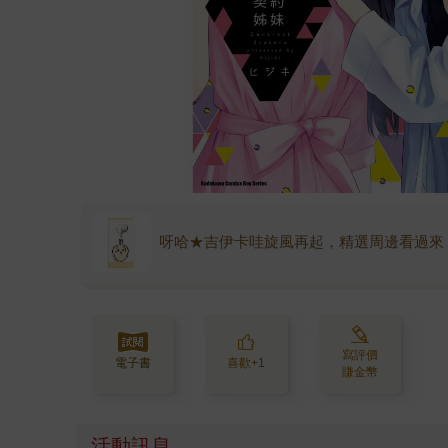
呀哈★吉伊卡哇旋風再起，精選周邊看過來
寫評價
電子書
喜歡+1
賺金幣
活動訊息