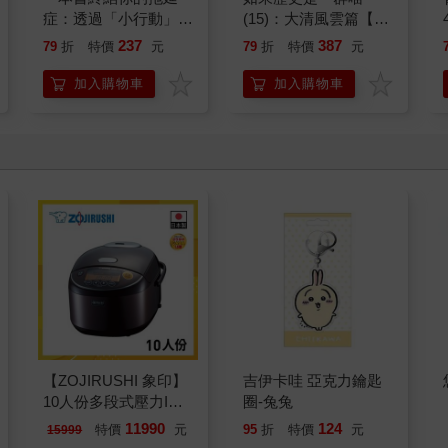
症：透過「小行動」打
(15)：大清風雲篇【萌
開大腦的行動開關，懶
貓漫畫學歷史】
237
387
79
折
特價
元
79
折
特價
元
人也能變身「行動派」
的37個科學方法
加入購物車
加入購物車
【ZOJIRUSHI 象印】
吉伊卡哇 亞克力鑰匙
10人份多段式壓力IH
圈-兔兔
微電腦電子鍋(NP-
11990
124
特價
元
95
折
特價
元
15999
ZAF18)