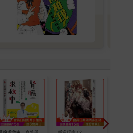
《心
姊和
還亂
腎臟求救中：真希望
叛逆玩家 02
特殊傳說Ⅲ