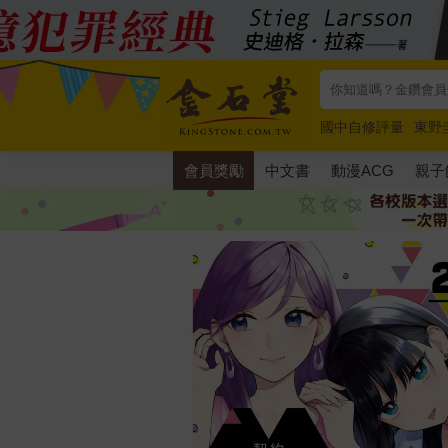
國中自修評量
東野
唯紅花綻放
奧德賽
會員獎勵
中文書
動漫ACG
親子