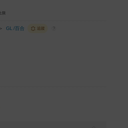
上限
＞
GL /百合
追蹤
?