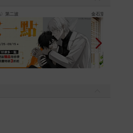
商量彼此摯友的戀愛煩惱，不知不覺間她竟成為我最親近
台灣角川20