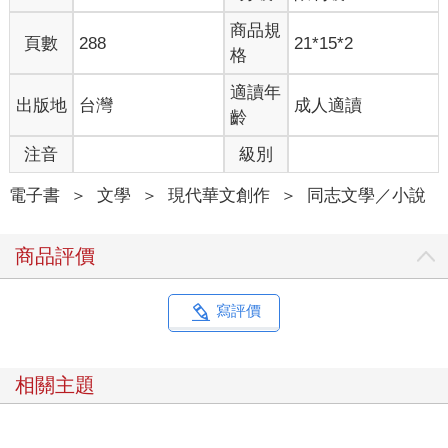
口吻說道：「妳不該在這。」
商品規
蕭黎暄並不意外魏瀾見到自己的第一句話，不是驚訝，而是命
頁數
288
21*15*2
格
令。
蕭黎暄挺直背脊，上身前傾，單手支著下顎，一雙美麗的杏眼直
適讀年
出版地
台灣
成人適讀
直地看著魏瀾。
齡
「我出現在這，對妳而言很困擾嗎？」
蕭黎暄一向擅長問Ａ答Ｂ，這幾年來魏瀾領教過不少次，但沒有
注音
級別
一次如現下令她如此不悅。魏瀾向後靠著舒適的沙發椅背，雙手
抱臂，神情冷涼。
電子書
＞
文學
＞
現代華文創作
＞
同志文學／小說
「妳把自己看得太重要了，俐奧執行長。」
蕭黎暄的表情有一瞬的凝滯，速度極快，眨眼即逝，魏瀾幾乎要
商品評價
以為是自己看錯了。
或許蕭黎暄擅長問Ａ答Ｂ，讓人氣不過，但魏瀾的直言直面，有
時更加傷人。過去蕭黎暄不曾在魏瀾面前表現過脆弱，現在更不
寫評價
會。
蕭黎暄彎彎唇角，收回身子，在魏瀾面前始終驕傲的她，即便心
無底氣，也能自信昂揚。
相關主題
「──能有我代替表哥出席相親，也算是相當禮遇妳了，艾偌總經
理。」
即便是長年與蕭黎暄你爭我奪的魏瀾，也沒料想到蕭旭昇與蕭黎