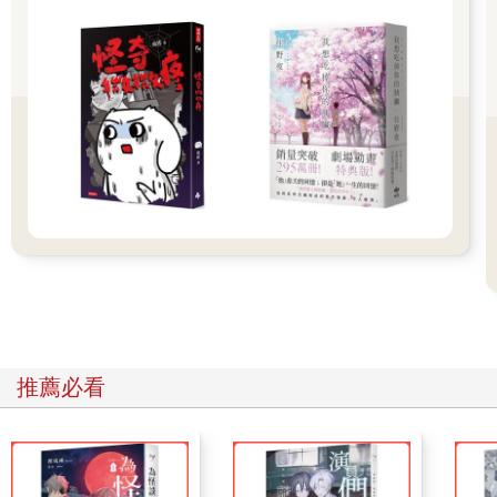
麗堂皇的大廳中有個眼熟的身影。
魏瀾哼笑，她真的險些以為蕭黎暄是真心實意──她會出現在這，
也不過是為了這位海歸的服裝設計師吧？
蕭黎暄收回視線，迎上魏瀾不置可否的視線時，坦然地笑了笑，
道：「我表哥身體不舒服，怕自己放妳鴿子會不好意思，所以我
來了。」
蕭黎暄清淡的口吻無處不是上對下的施恩，魏瀾感到荒謬不已，
不小心氣笑了。魏瀾無論面對誰都可以處之泰然，可偏偏對蕭黎
暄的忍耐度為零。
以前便是如此，近年更是變本加厲。
魏瀾放下環胸的手，看了眼手錶，冷淡道：「那還真是謝謝了，
蕭家的待客之道我切身體會到了，先走了。」
「──我還有件事情。」
欲起身轉頭離開的魏瀾因為這句話而停住，她想，蕭黎暄除了氣
死自己以外，還能有什麼事呢？魏瀾漫不經心地瞥了蕭黎暄一
眼，卻在迎上那深沉的目光時，不禁微愣。
推薦必看
在魏瀾印象中的蕭黎暄，總是掛著討人厭的優雅笑容，面對著自
己的微笑更是半分真、半分假，讓人看著難以舒心。
她與蕭黎暄這幾年來明爭暗奪，業界都知道她與蕭黎暄不合，時
常爭個你死我活，誰也不讓誰。
時是魏瀾搶下總代理，偶是蕭黎暄奪得獨家授權，在這蒼茫的服