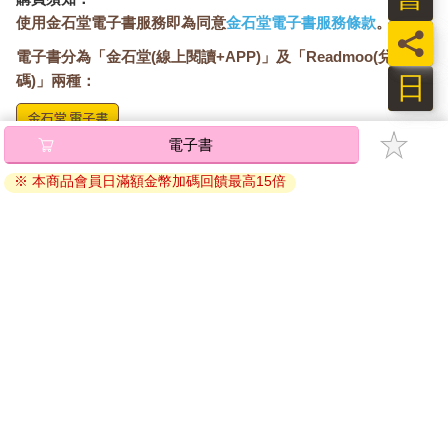
又邁步離開，不敢上前攀談。
使用金石堂電子書服務即為同意
金石堂電子書服務條款
。
員
儘管她身態柔美萬分，唇角弧度彎得恰到好處，優雅而迷人，可
電子書分為「金石堂(線上閱讀+APP)」及「Readmoo(兌換
那笑中總帶著幾分疏離，看似隨和溫淡，可總在迎上那雙眼眸中
日
的清洌寒光時，讓人退避三舍。
碼)」兩種：
遠看眸中是一片細碎星辰，近看實則似是凜冬削磨過的刀鋒般，
毫無嬌軟柔弱。
電子書
忽地，蕭旭昇對上了那雙眼眸，便見蕭黎暄瞇了瞇眼，邁步朝自
將儲存於會員中心→電子書服務「我的e書櫃」，點選線上
己走來。
閱讀直接開啟閱讀。
※ 本商品會員日滿額金幣加碼回饋最高15倍
蕭旭昇吞嚥了下，手心冒汗。雖然他長蕭黎暄幾歲，但面對這個
線上閱讀：
表妹，他總有些戰戰兢兢，遑論眼下他心中對蕭黎暄抱著幾分歉
建議使用Chrome、Microsoft Edge 有較佳的線上瀏覽效
疚──儘管當初是蕭黎暄主動開口，性子溫厚老實的蕭旭昇仍感到
果， iOS 16 或以上版本，Android 6.0 以上版本，建議裝
不好意思。
置有6GB以上的記憶體，至少有 30 MB以上的容量。
蕭黎暄熟稔地開門坐到副駕駛座，一面脫下肩上那件鑲鑽的墨綠
離線閱讀：
小香風外套，一面搶在蕭旭昇開口前說道：「今天……不算太
APP下載：
iOS
Android
糟。」
安裝電子書APP後，請依照提示登入「會員中心」→「我
聞言，蕭旭昇眉頭緊皺，對這似是而非的答案顯然有些無所適
從。在蕭黎暄的催促下，蕭旭昇趨車駛離酒店，在紅燈前時不時
的E書櫃」→「電子書APP通行碼/載具管理」，取得通行
地瞄著蕭黎暄漫不經心的側臉。
碼再登入下載您所購買的電子書。完成下載後，點選任一
大抵是被蕭旭昇看得煩了，蕭黎暄微蹙眉，不耐煩地道：「我沒
書籍即可開始離線閱讀。
搞砸些什麼，別擔心了。」