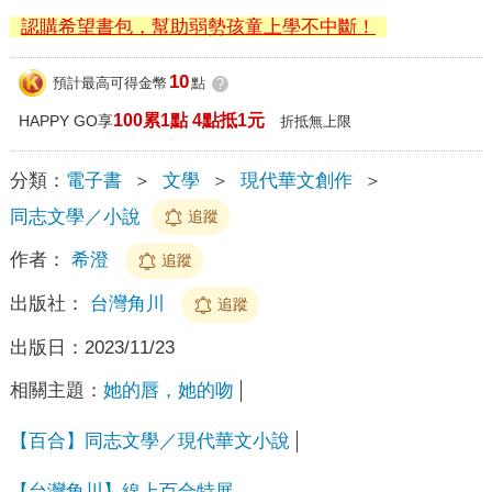
認購希望書包，幫助弱勢孩童上學不中斷！
10
預計最高可得金幣
點
?
100累1點 4點抵1元
HAPPY GO享
折抵無上限
分類：
電子書
＞
文學
＞
現代華文創作
＞
同志文學／小說
追蹤
作者：
希澄
追蹤
出版社：
台灣角川
追蹤
出版日：
2023/11/23
相關主題：
她的唇，她的吻
【百合】同志文學／現代華文小說
【台灣角川】線上百合特展