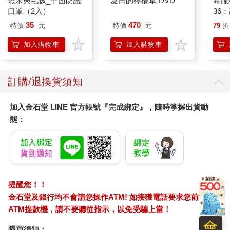
蝦米與毛孩_平面防護
夏日的檸檬草 DVD
希臘
口罩（2入）
36
隨魏瀾之後走出的蕭黎暄，視線便落於此。
蕭黎暄凝視著魏瀾，見她坐上特助的轎車揚長而去，她輕吁口
35
470
特價
元
特價
元
79
折
氣。
若是不知情的旁人來看，大抵會認為這掌管俐奧的執行長，是在
加入購物車
加入購物車
對著艾偌的總經理咬牙切齒，巴不得拆食入腹，狠狠將對方拽
下。
事實上，魏瀾與蕭黎暄之間的關係明面上確實如此。
訂購/退換貨須知
前車方走，後邊一台休旅車隨之而到。坐在駕駛座上的蕭旭昇手
握方向盤，有些緊張又焦急地四處張望。
加入金石堂 LINE 官方帳號『完成綁定』，隨時掌握出貨動
他鮮少來這種場合，也知道讓表妹頂替自己出席相親的行為有失
態：
顏面，且不太光彩，不知道那位傳說中的「魏總」，會不會刻意
刁難蕭黎暄？
思及此，蕭旭昇抓抓後髮，正感到懊惱之際，餘光中瞥見一抹身
影。
無論蕭黎暄身處何處、身邊何人，總能自然而然地成了一幅畫。
入夜晚風微涼，拂過那清麗面容，捲起幾綹髮絲。那如白玉般的
提醒您！！
修長手指，隨意將髮勾之耳後，她的側顏溫潤，紅唇不抹而豔，
金石堂及銀行均不會請您操作ATM! 如接獲電話要求您前往
清澈的美眸彷若含著一池春水，風來陣陣，萬般柔情。
ATM提款機，請不要聽從指示，以免受騙上當！
蕭黎暄身姿優雅，微昂起下顎，側頸線條優美，長睫濃密，陰影
會
下一雙美麗杏眼似乎在尋著人。路過的人見到，僅是駐足片刻，
購買須知：