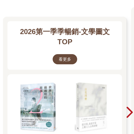
暄之間是表兄妹的關係，也在得知後的片刻，燃起了慍火。
「……你們蕭家是在愚弄我嗎？」
面對魏瀾隱忍的怒火，蕭黎暄收起幾分似笑非笑的輕鬆笑容，轉
看向一樓有諸多政商名流參與的派對現場。
蕭黎暄的側臉是極好看的。
2026第一季季暢銷-文學圖文
與蕭黎暄敵對這幾年，魏瀾從未真正輕視過、否定過蕭黎暄，反
TOP
之，她將對方視為良好勁敵，常常對她氣得牙癢癢，卻又在心裡
佩服蕭黎暄在種種決策上的靈活與勇於創新。
所以，魏瀾此刻才會這麼生氣吧？
看更多
魏瀾不敢說自己可以理解蕭旭昇平白無故的缺席，但換作是其他
任何人，魏瀾想，自己可以做到毫無波瀾。
本來，這就是一場被雙方父母強勢安排的相親場合，且所在之處
是一個魏瀾無法抗拒的場所──人脈是相當重要的商業手段，魏瀾
不會放過這次的機會，等同於她一定會出席這場相親。
魏瀾本來想，這場相親簡單應付即可，甚至在她的預想中，她可
能會視情況直接向對方挑明自己並無意願相親；但要是對方順
眼，也不是不能先從朋友做起。
可是，現在坐在她對面的人，可是蕭黎暄！
「要是我存心戲弄妳，又何必赴約呢？」
蕭黎暄話音很輕，魏瀾默了下，順著蕭黎暄的視線望去，底下富