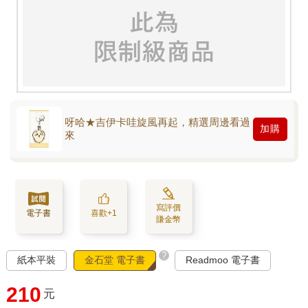
呀哈★吉伊卡哇旋風再起，精選周邊看過
加購
來
寫評價
電子書
喜歡+1
賺金幣
?
紙本平裝
金石堂 電子書
Readmoo 電子書
210
元