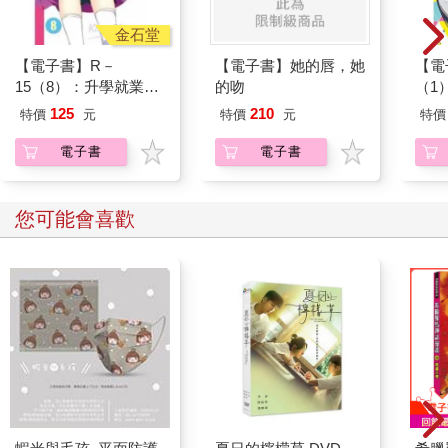
那張素日常面無表情的精緻臉蛋，難得表現出驚訝，蕭黎暄本來
以為自己會很開心的，可事實上，她只感到不甘心。
金石堂
蕭黎暄望著魏瀾，凝視著讓自己追逐許多年的傲然身影，雖心有
【電子書】R－
【電子書】她的唇，她
【電
不甘，但是，事已至此，她別無選擇。
15（8）：升學就業輔
的吻
（1
「魏瀾，我要跟妳談的『交易』就是──妳來當我上司吧。」
導開跑！
125
210
特價
元
特價
元
特價
蕭黎暄如此道。
電子書
電子書
※
時近九點，魏瀾的特助姜于彤驅車出現在酒店門口。
您可能會喜歡
九點一到，姜于彤下車等候自家上司，不一會，酒店門口走出來
一個人。
無論姜于彤為這人做事多久，偶爾，還是會在迎上那雙如寒冰般
的晶透眼眸時，呼吸凝然，近乎感到窒息。
那是一個眉目清冷，眸中似有一片碎冰灑落，宛若從霜雪之中走
出的女人。她的周身有數名壯碩魁梧的保全人員圍住，女人處在
其中，踩著低跟鞋，踏著一地月光而來。
興許是為了今晚的盛宴，女人特意梳化過，放下了平日盤起的
髮，那長及胸下的冷棕色細髮如綢緞般柔滑。她的上身是一件剪
裁合宜的法式襯衫，後背是Ｖ型鏤空設計，露出一片白若皚雪般
的肌膚。在髮梢落於之處，衣後打上了一個蝴蝶結。