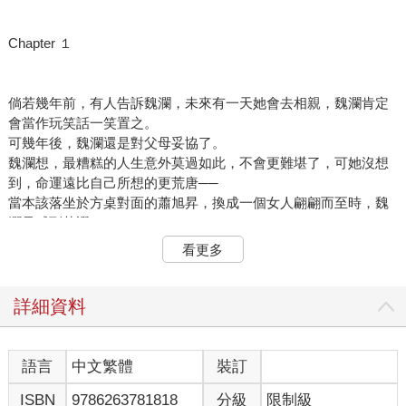
Chapter １
倘若幾年前，有人告訴魏瀾，未來有一天她會去相親，魏瀾肯定
會當作玩笑話一笑置之。
可幾年後，魏瀾還是對父母妥協了。
魏瀾想，最糟糕的人生意外莫過如此，不會更難堪了，可她沒想
到，命運遠比自己所想的更荒唐──
當本該落坐於方桌對面的蕭旭昇，換成一個女人翩翩而至時，魏
瀾只感到荒謬。
更要命的是，這個女人，她認得──甚至是，近乎恨之入骨。
看更多
那是蕭黎暄，她的死敵。
※
詳細資料
魏瀾覺得，自己忽然跟八點檔女主角有了共感。
若眼下手邊有酒水，魏瀾想自己可能會毫不猶豫地對著蕭黎暄潑
語言
中文繁體
裝訂
灑，然而，魏瀾手邊既沒有酒水，也沒有打算起身拉扯對方頭髮
ISBN
9786263781818
分級
限制級
大打出手，她只得對著蕭黎暄似笑非笑的面容，用著極其冷淡地