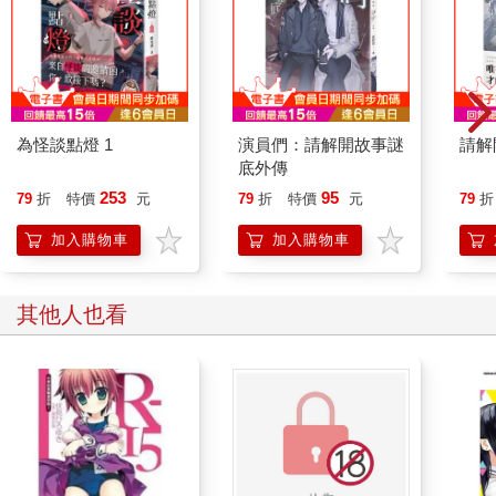
飾深海之中，雙方各執一方，一直保持著高度競爭關係。
沒有一次，蕭黎暄不是帶笑迎戰，面對著自己總是笑得自信迷
人，在魏瀾眼裡是那樣扎眼。
魏瀾想過好幾次，有一天，一定要讓蕭黎暄笑不出來──
可不是現在，不該是現在。
魏瀾沒走，低眼直直地看向蕭黎暄，漠然道：「我時間不多。」
為怪談點燈 1
演員們：請解開故事謎
請解
蕭黎暄彎彎唇角，早已習慣魏瀾這樣冰冷的態度，以及眼中的不
底外傳
可一世。魏瀾過去是這樣，現在也是，未來更應是如此。
253
95
79
折
特價
元
79
折
特價
元
79
折
只可惜，蕭黎暄想，自己無法參與魏瀾的「以後」了。
「我有個交易，想跟妳談談，妳肯定感興趣的──」
加入購物車
加入購物車
蕭黎暄說這話時，語氣輕鬆，甚至帶著一點挑釁。蕭黎暄自認自
己舉止如常，可在魏瀾聽來，蕭黎暄毫無往日的自信與優雅。
因此，魏瀾坐回了位置。
其他人也看
蕭黎暄神色並無太大變化，只是含著一抹笑，忽地對著一樓大廳
方向，昂了昂優美的下顎。
魏瀾順著望過去，發現是方才那位海歸的服裝設計師，身旁有一
位陌生男子，兩人貌似聊得相當歡快。魏瀾不解，但很快地，蕭
黎暄便為她做出了解答。
「那是以後要頂替我的人。」
魏瀾一怔。