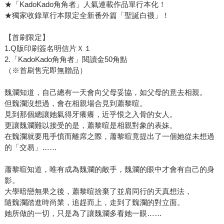
★「KadoKado角角者」人氣連載作品單行本化！
★獨家收錄單行本限定全新番外篇「聖誕白襪」！
【首刷限定】
1.Q版印刷簽名明信片Ｘ１
2.「KadoKado角角者」閱讀金50角點
（※首刷售完即無贈品）
魏瀾知道，自己總有一天會向父母妥協，如父母的意去相親。
但魏瀾沒想過，會在相親場合見到蕭黎暄。
見到那個總讓她氣得牙癢癢，近乎恨之入骨的女人。
更讓魏瀾難以接受的是，蕭黎暄是相親對象的表妹。
在魏瀾就要甩手憤而離席之際，蕭黎暄竟提出了一個她從未想過
的「交易」……
蕭黎暄知道，唯有成為魏瀾的敵手，魏瀾的眼中才會有自己的身
影。
大學暗戀無果之後，蕭黎暄捨棄了並肩同行的天真想法，
隨魏瀾踏進時尚業，追趕而上，走到了魏瀾的對立面。
她所做的一切，只是為了讓魏瀾多看她一眼……