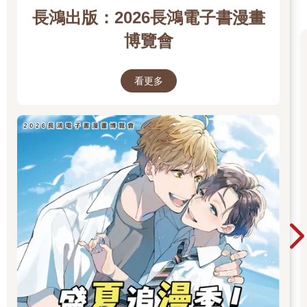
收好，一面問。
長鴻出版：2026長鴻電子書漫畫
就連要敘述自己的狀況都有些困難，仍使不上力的陳晞回憶自己
暈倒前在做什麼，但其實也就只是在上體育課而已。沒有發動能
博覽會
力，也沒有做任何劇烈運動，只是暖身到一半，便失去了意識。
她咬著牙，「可能──」
「再躺一下吧？」又夏打斷了她，「不要逞強喔。」
看更多
即便對方這麼說，陳晞還是掙扎地想開口，最後只能發出幾個不
成語句的氣音。罕見地綁著馬尾的又夏晃晃頭，眉間的皺褶有些
明顯，「妳是不是很固執的人呀？」
大概是吧。被又夏用食指和中指抵住額頭，陳晞只好乖乖地躺回
床上。
保健室裡頭很安靜，雖然還是聽得見一點外頭正在上體育課的嘈
雜聲響，但已經足以讓她入睡。
不，現在她一點也睡不著。
除了消毒水和優碘的味道以外，還有她再熟悉不過的氣味。是林
又夏。
就算她此刻正在自己面前，陳晞還是不敢相信。那個雨天的重逢
也好，又或是現在也好，要陳晞接受是現實，還是有些不容易
的。
畢竟對她而言，這是一段三十幾年的旅程。這裡是終點嗎？就算
知道不是，她還是偷偷地那麼希望。