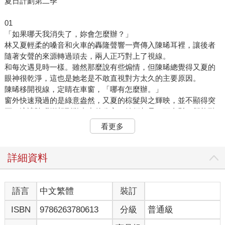
夏日計劃第二季
01
「如果哪天我消失了，妳會怎麼辦？」
林又夏輕柔的嗓音和火車的轟隆聲響一齊傳入陳晞耳裡，讓後者
隨著女聲的來源轉過頭去，兩人正巧對上了視線。
和每次遇見時一樣。雖然那麼說有些煽情，但陳晞總覺得又夏的
眼神很乾淨，這也是她老是不敢直視對方太久的主要原因。
陳晞移開視線，定睛在車窗，「哪有怎麼辦。」
窗外快速飛過的是綠意盎然，又夏的棕髮與之輝映，並不顯得突
兀。這讓陳晞聯想到動畫中的公主，她們都是一頭金髮，卻能融
入大自然，和小動物打成一片。
看更多
喔，是相處愉快的那種打成一片，不是粗暴的那種打成一片。
林又夏或許就是某種公主吧。晃晃頭，試圖讓腦袋清醒的陳晞覺
得自己病了。
詳細資料
「怎麼這樣，太無情了吧。」林又夏沒好氣地說著，轉頭再次望
向窗外。
兩人之間回歸沉默，飄蕩在空氣中的，只有火車和鐵軌發出的噪
語言
中文繁體
裝訂
音。陳晞看著又夏好看的側臉，不禁有些出神。
ISBN
9786263780613
分級
普通級
「我一定會找到妳的，就跟現在一樣。」她忍不住輕輕地說著，
聲音隱沒在雜音裡頭，對方似乎什麼也沒聽見。