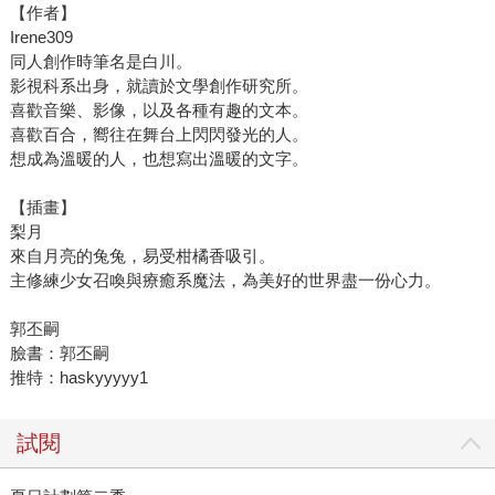
【作者】
Irene309
同人創作時筆名是白川。
影視科系出身，就讀於文學創作研究所。
喜歡音樂、影像，以及各種有趣的文本。
喜歡百合，嚮往在舞台上閃閃發光的人。
想成為溫暖的人，也想寫出溫暖的文字。
【插畫】
梨月
來自月亮的兔兔，易受柑橘香吸引。
主修練少女召喚與療癒系魔法，為美好的世界盡一份心力。
郭丕嗣
臉書：郭丕嗣
推特：haskyyyyy1
試閱