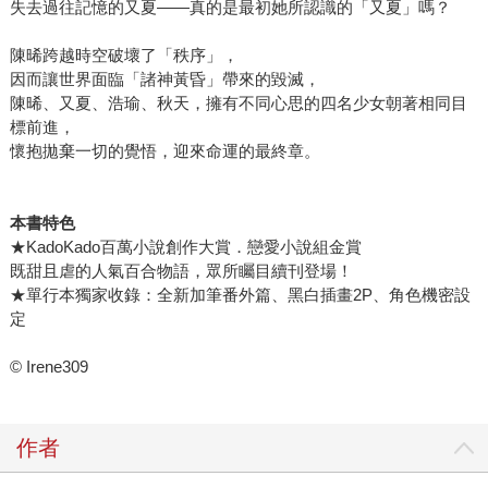
失去過往記憶的又夏——真的是最初她所認識的「又夏」嗎？
陳晞跨越時空破壞了「秩序」，
因而讓世界面臨「諸神黃昏」帶來的毀滅，
陳晞、又夏、浩瑜、秋天，擁有不同心思的四名少女朝著相同目
標前進，
懷抱拋棄一切的覺悟，迎來命運的最終章。
本書特色
★KadoKado百萬小說創作大賞．戀愛小說組金賞
既甜且虐的人氣百合物語，眾所矚目續刊登場！
★單行本獨家收錄：全新加筆番外篇、黑白插畫2P、角色機密設
定
© Irene309
作者