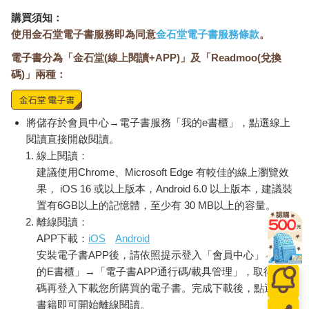
「話不是這樣說啦！」
購買須知：
是什麼時候開始的？浩瑜發現陳晞比過去還要暴躁許多，做任何
使用金石堂電子書服務即為同意
金石堂電子書服務條款
。
事也都不再唯唯諾諾。偶爾會覺得有點陌生。
電子書分為「金石堂(線上閱讀+APP)」及「Readmoo(兌換
大概是被帶去機構以後吧。想也知道。
瞄了一眼許浩瑜的表情，陳晞嘆口氣，「抱歉，我不是故意口氣
碼)」兩種：
差的。」
「沒事。」
眼前的人將右手掌攤開，再握緊時上頭便覆蓋一層金黃色的光
將儲存於會員中心→電子書服務「我的e書櫃」，點選線上
芒，隨後她打了個響指，天空便再次晴朗起來。即便已經看過很
閱讀直接開啟閱讀。
多次了，但許浩瑜卻總是會因此而感到驚嘆。
線上閱讀：
陳晞擁有著很不一樣的能力，而在機構裡，被稱為「秩序」。
建議使用Chrome、Microsoft Edge 有較佳的線上瀏覽效
這是一個很可怕的能力，基本上發動的時機，在於陳晞本人認為
果， iOS 16 或以上版本，Android 6.0 以上版本，建議裝
情況是「失序」的時候。譬如火車誤點，又譬如小混混作亂，再
置有6GB以上的記憶體，至少有 30 MB以上的容量。
誇張點，就是像這樣改變天氣，大事、小事都有可能。幸好陳晞
離線閱讀：
多半時候還是個正常人，否則這世界大概會完蛋。
APP下載：
iOS
Android
要說為什麼會有那麼強大的能力，浩瑜認為，問題就出在於她是
安裝電子書APP後，請依照提示登入「會員中心」→「我
真正的「巴德爾之子」吧。與上個時間線遇到的「黑暗」能力持
有者不同，陳晞貴為光明之神的孩子。
的E書櫃」→「電子書APP通行碼/載具管理」，取得通行
很可怕，但也慶幸這種能力的持有者是陳晞，她是許浩瑜最信任
碼再登入下載您所購買的電子書。完成下載後，點選任一
的人了。若連她都不能相信，那這世界就再也沒有任何事可以被
書籍即可開始離線閱讀。