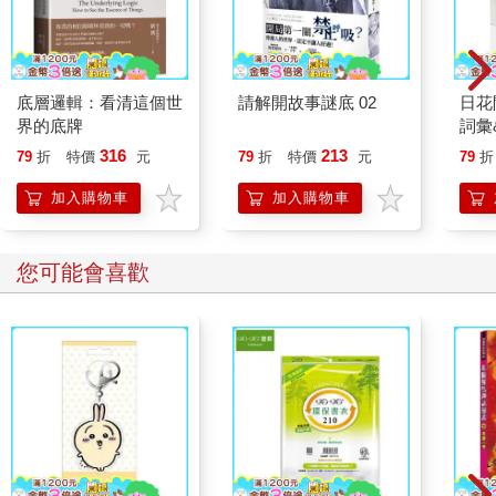
「對吧？」
「居然那麼不確定嗎？」
眼前高挑的人雖走得不快，步伐卻很堅定，在身側擺動的拳頭也
是。浩瑜印象中的陳晞還停留在三十幾歲的模樣，從林又夏消失
底層邏輯：看清這個世
請解開故事謎底 02
日花
後，她就老是一副病懨懨的，只有在發表新研究的時候會比較有
界的底牌
詞彙
精神。
316
213
79
折
特價
元
79
折
特價
元
79
折
她們兩個今天的目的，是把那台橘白相間的「時光機器」找回
來。
加入購物車
加入購物車
就像是正值中二病時期的孩子在說胡話一樣。不過除非是集體幻
覺，否則這件事是真的發生了，她跟著陳晞來到了另一個時間
線。這邊的事物沒有更動太多，許浩瑜的成長歷程沒什麼改變，
您可能會喜歡
讓她有種只是回到過去的錯覺，但林又夏的反應證實了並非那麼
簡\單。
來到這個時空以後，許浩瑜有意識的第一個瞬間，是在哇哇大
哭。她不是沒想過這種事真的會發生，畢竟陳晞提醒過自己可能
性，在更早之前林又夏也曾有意無意地提到。
跨越時間線最痛苦的部分，就是得重新長大。
雖然知識量足夠，但幼兒的腦袋不足以運用，讓她很挫折，唯一
的好處就是這次在比較小的年紀就懂得住嘴了，被政府人員叫去
輔導的次數少上許多。陳晞肯定也是如此，從現在才開口要浩瑜