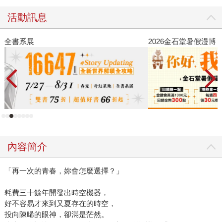
活動訊息
2026金石堂暑假漫博〈你好，我吃一點〉第二波
金
內容簡介
「再一次的青春，妳會怎麼選擇？」
耗費三十餘年開發出時空機器，
好不容易才來到又夏存在的時空，
投向陳晞的眼神，卻滿是茫然。