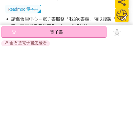
稱得上真實吧。
「太多次會被抓到啦。」
「抱歉，但實在太煩了。」陳晞晃晃頭，「接下來就麻煩妳
請至會員中心→電子書服務「我的e書櫃」領取複製『兌換
了。」
碼』至電子書服務商Readmoo進行兌換。
「嗯。」
電子書
面對空地，許浩瑜閉上眼。接著，她將閃爍著藍光的右手覆蓋住
退換貨須知：
自己的雙目，原先一片黑暗的視線範圍，此時被新的景象替代。
※ 金石堂電子書怎麼看
因版權保護，您在金石堂所購買的電子書僅能以金石堂專屬
也是在這片空地，一架機器憑空出現，然後墜落，從揚起的塵土
的閱讀軟體開啟閱讀，無法以其他閱讀器或直接下載檔案。
中，能看見機身顏色正是橘白相間。碰上土地以後，那機器便發
依據「消費者保護法」第19條及行政院消費者保護處公告之
出詭異的黃光，隨後就像溶解一般，被大地吸收。
「通訊交易解除權合理例外情事適用準則」，非以有形媒介
停止景象的回溯，浩瑜喘了口氣，「就是這裡。」果然要用十五
提供之數位內容或一經提供即為完成之線上服務，經消費者
歲的身體和魔力，硬是去做上個時間線要到三十歲才能辦到的
事先同意始提供。（如：電子書、電子雜誌、下載版軟體、
事，還是有些吃不消。
虛擬商品…等），
不受「網購服務需提供七日鑑賞期」的限
「果然沒找錯地方。」陳晞輕輕拍了拍浩瑜的頭頂，「謝謝
制
。為維護您的權益，建議您先使用「試閱」功能後再付款
妳。」
購買。
癟癟嘴，浩瑜不想被發現自己有點開心。
「妳在上面下了制約？」
「這是當然，要是被發現就慘了。」
「那，」她欲言又止，「妳現在就要開始挖了嗎？」
陳晞摸摸下巴，看了看那片空地，再看了看許浩瑜。和她的休閒