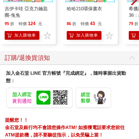
一起去找機器便可略知一二。
吉伊卡哇 亞克力鑰匙
哈哈210環保書衣
希臘
和陳晞的狀況相似，浩瑜的能力也在國中時期達到可隨心運用的
圈-兔兔
36
程度，所以她才有辦法領著陳晞找到林又夏。
不過機器居然也跟著一起來到這個時空了嗎？許浩瑜對這一點存
124
43
95
折
特價
元
86
折
特價
元
79
折
疑，可陳晞說的時候一臉信誓旦旦的，她也不好潑冷水。
加入購物車
加入購物車
畢竟在找回林又夏以後，陳晞才終於打起精神。這樣很好。
許浩瑜是真的那麼想。畢竟和她一起在機構的時候，每天都覺得
陳晞下一秒就會離開自己，現在這樣真的好多了，至少還見得到
人。
訂購/退換貨須知
不曉得數到第幾步，地勢稍微平坦了些，陳晞的速度也慢下來。
跟著前方的人一起緩下腳步，一片空地出現在浩瑜眼前，而她身
加入金石堂 LINE 官方帳號『完成綁定』，隨時掌握出貨動
旁的陳晞發出了「欸？」的聲音。
態：
「嗯？」
「樹……這裡原本有樹的。」
「哈？」
陳晞皺緊了眉頭，她不認為自己的記憶會出現如此嚴重的謬誤。
原先還是豔陽高照的天氣，在兩人都不知不覺的時候，雲悄悄地
將太陽掩蓋了起來。等到陳晞察覺，已經開始飄雨了。
提醒您！！
「嘖。」她不耐煩地咋舌，只見烏雲停止飄移，停留在原處。
金石堂及銀行均不會請您操作ATM! 如接獲電話要求您前往
「等一下，妳──」
ATM提款機，請不要聽從指示，以免受騙上當！
「又怎樣，我還沒被機構抓到啊。」