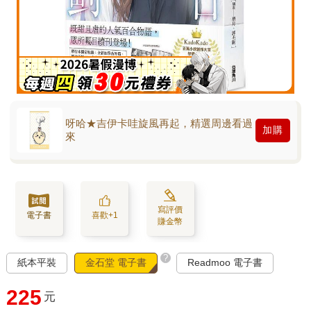
呀哈★吉伊卡哇旋風再起，精選周邊看過
加購
來
寫評價
電子書
喜歡+1
賺金幣
?
紙本平裝
金石堂 電子書
Readmoo 電子書
225
元