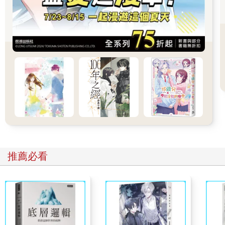
「老師說妳休息到午休也沒關係喔。」
「那⋯⋯」
「妳想問我為什麼會在這裡嗎？」
「嗯。」
林又夏歪歪頭，束起的馬尾隨她的動作晃啊晃的。
「很讓人放不下心啊，我說妳。」
02
氣喘吁吁地跟在陳晞後頭，許浩瑜從沒想過自己到了這把年紀，
居然還得爬這種山路。說是山路其實也不盡然，但她們腳下踩的
確實是登山步道。一整條用紅磚鋪成的人行道無情地反射著陽
光，令人感到有些刺目。
右邊是無際的大海，景色很漂亮。浩瑜瞇起眼，略微模糊的視線
中，陳晞背上的汗水透過藍色襯衫，稍稍滲了出來。
推薦必看
用「這把年紀」也不完全正確，就跟來到這個時空一樣，浩瑜覺
得自己做了一堆並不能全盤稱得上正確的選擇。
不過，事情就是這樣了。反正她這輩子也就栽在陳晞手上，噢，
或許現在甚至已經是所謂的下輩子了。
妳欠我的可多了啊。浩瑜在心裡想著。
「妳確定是這裡嗎？」