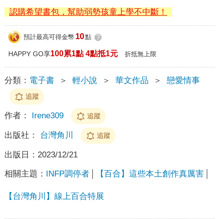
認購希望書包，幫助弱勢孩童上學不中斷！
10
預計最高可得金幣
點
?
100累1點 4點抵1元
HAPPY GO享
折抵無上限
分類：
電子書
＞
輕小說
＞
華文作品
＞
戀愛情事
追蹤
作者：
Irene309
追蹤
出版社：
台灣角川
追蹤
出版日：
2023/12/21
相關主題：
INFP調停者
【百合】這些本土創作真厲害
【台灣角川】線上百合特展